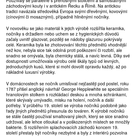
Používaly se paralelně s přenosnými stolicemi a samostatnými
záchodovými kouty i v antickém Řecku a Římě. Na antickou
tradici navázala středověká Evropa svými dřevěnými, kovovými
(cínovými či mosaznými), případně hliněnými nočníky.
V novověku se jako materiál k jejich výrobě rozšířila keramika,
nočníky s držadlem nebo uchem se z hygienických důvodů
začaly uvnitř glazovat, později se nádoby glazurou pokrývaly
celé. Keramika byla ke zhotovování těchto předmětů vhodnější
než kov, nebyla sice tak odolná proti poškození či rozbití, ale
snadno se omývala, byla chemicky stálá, a navíc levná. Díky své
dostupnosti umožňovala výrobu celé škály typů od levných,
jednoduchých kusů, které si mohl dovolit opravdu každý, až po
nákladné luxusní výrobky.
V domácnostech se nočník umisťoval nejčastěji pod postel, roku
1787 přišel anglický návrhář George Hepplewhite se speciálním
hranolovým stolkem s rozkládací deskou a mnoha schránkami,
které skrývaly umývadlo, misku na holení, nočník a další
potřeby. V průběhu 19. století se výroba nočníků podobně jako
řady jiných předmětů přesunula do továren. K výrobě nočníků
se stále častěji používal smaltovaný plech, který se sice snadno
udržoval, ale lehce otloukal a v poškozených místech se množily
bakterie. S rozšířením splachovacích záchodů koncem 19.
století přestaly být nočníky nezbytné a byly z interiérů pozvolna