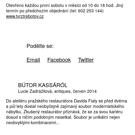
Otevřeno každou první sobotu v měsíci od 10 do 18 hod. Jiný
termín po předchozím objednání (tel: 602 253 144)
www.tvrztrebotov.cz
Podělte se:
Email
Facebook
Twitter
BÚTOR KASSÁRÓL
Lucie Zadražilová
antiques
červen 2014
Do ateliéru pražského restaurátora Davida Fialy se před dvěma
a půl lety dostal neobyčejně zajímavý soubor modernistického
nábytku. Zkušený restaurátor přiznává, že se za svou kariéru
dosud s ničím podobným nesetkal. Soubor je unikátní nejen
neobvyklými kombinacemi...