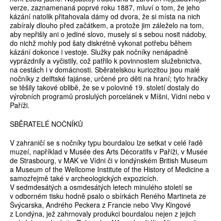
verze, zaznamenaná poprvé roku 1887, mluví o tom, že jeho
kázání natolik přitahovala dámy od dvora, že si místa na nich
zabíraly dlouho před začátkem, a protože jim záleželo na tom,
aby nepřišly ani o jediné slovo, musely si s sebou nosit nádoby,
do nichž mohly pod šaty diskrétně vykonat potřebu během
kázání dokonce i vestoje. Služky pak nočníky nenápadně
vyprázdnily a vyčistily, což patřilo k povinnostem služebnictva,
na cestách i v domácnosti. Sběratelskou kuriozitou jsou malé
nočníky z delftské fajánse, určené pro děti na hraní; tyto hračky
se těšily takové oblibě, že se v polovině 19. století dostaly do
výrobních programů proslulých porcelánek v Míšni, Vídni nebo v
Paříži.
SBĚRATELÉ NOČNÍKŮ
V zahraničí se s nočníky typu bourdalou lze setkat v celé řadě
muzeí, například v Musée des Arts Décoratifs v Paříži, v Musée
de Strasbourg, v MAK ve Vídni či v londýnském British Museum
a Museum of the Wellcome Institute of the History of Medicine a
samozřejmě také v archeologických expozicích.
V sedmdesátých a osmdesátých letech minulého století se
v odborném tisku hodně psalo o sbírkách Reného Martineta ze
Švýcarska, Andrého Peckera z Francie nebo Vivy Kingové
z Londýna, jež zahrnovaly produkci bourdalou nejen z jejich