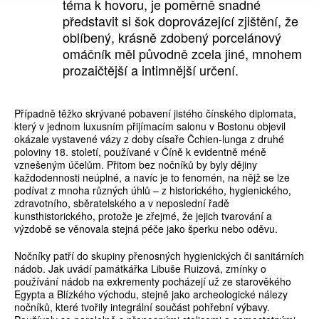
téma k hovoru, je poměrně snadné
představit si šok doprovázející zjištění, že
oblíbený, krásně zdobený porcelánový
omáčník měl původně zcela jiné, mnohem
prozaičtější a intimnější určení.
Případně těžko skrývané pobavení jistého čínského diplomata,
který v jednom luxusním přijímacím salonu v Bostonu objevil
okázale vystavené vázy z doby císaře Čchien-lunga z druhé
poloviny 18. století, používané v Číně k evidentně méně
vznešeným účelům. Přitom bez nočníků by byly dějiny
každodennosti neúplné, a navíc je to fenomén, na nějž se lze
podívat z mnoha různých úhlů – z historického, hygienického,
zdravotního, sběratelského a v neposlední řadě
kunsthistorického, protože je zřejmé, že jejich tvarování a
výzdobě se věnovala stejná péče jako šperku nebo oděvu.
Nočníky patří do skupiny přenosných hygienických či sanitárních
nádob. Jak uvádí památkářka Libuše Ruizová, zmínky o
používání nádob na exkrementy pocházejí už ze starověkého
Egypta a Blízkého východu, stejně jako archeologické nálezy
nočníků, které tvořily integrální součást pohřební výbavy.