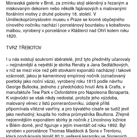
Moravská galerie v Brně, za zmínku stojí skleněný s řezaným a
miskovaným dekorem nebo několik fajánsových s malovanými
florálními motivy z druhé poloviny 18. století. V
Uměleckoprůmyslovém museu v Praze se kromě obyčejného
cínového nočníku nachází i porcelánový bourdalou s kobaltovou
malbou, vyrobený v porcelánce v Klášterci nad Ohří kolem roku
1820.
TVRZ TŘEBOTOV
I u nás existují soukromí sběratelé, jimž tyto předměty učarovaly
– nejznámější a největší je sbírka Renáty a Jana Sedláčkových,
v níž se mezi více než pěti stovkami exponátů nacházejí i takové
vzácnosti, jakou je kameninový empírový nočník (označovaný
poeticky jako noční váza), vyrobený roku 1815 podle návrhu
George Bullocka, jednoho z předchůdců hnutí Arts & Crafts, v
manufaktuře Tew Park v Oxfordshire pro Napoleona Bonaparta.
K vojevůdci se však nikdy nedostal, protože jeho výzdoba,
malovaný věnec z listů pomerančovníku, údajně příliš
připomínala vítězné vavříny, a pro bývalého císaře se tudíž jevil
jako nevhodný; koupila ho rodina průmyslníka Boultona. Zřejmě
nejcennějším exponátem sbírky je nočník z Lincolnovy ložnice
v Bílém domě, jenž figuruje v jejím inventáři od roku 1892. Byl
vyroben v porcelánce Thomas Maddock & Sons v Trentonu,
která produkovala téměř 80 % veškeré keramiky ve Spojených