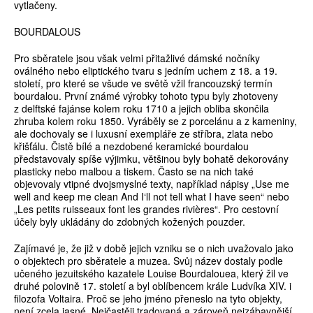
vytlačeny.
BOURDALOUS
Pro sběratele jsou však velmi přitažlivé dámské nočníky
oválného nebo eliptického tvaru s jedním uchem z 18. a 19.
století, pro které se všude ve světě vžil francouzský termín
bourdalou. První známé výrobky tohoto typu byly zhotoveny
z delftské fajánse kolem roku 1710 a jejich obliba skončila
zhruba kolem roku 1850. Vyráběly se z porcelánu a z kameniny,
ale dochovaly se i luxusní exempláře ze stříbra, zlata nebo
křišťálu. Čistě bílé a nezdobené keramické bourdalou
představovaly spíše výjimku, většinou byly bohatě dekorovány
plasticky nebo malbou a tiskem. Často se na nich také
objevovaly vtipné dvojsmyslné texty, například nápisy „Use me
well and keep me clean And I‘ll not tell what I have seen“ nebo
„Les petits ruisseaux font les grandes rivières“. Pro cestovní
účely byly ukládány do zdobných kožených pouzder.
Zajímavé je, že již v době jejich vzniku se o nich uvažovalo jako
o objektech pro sběratele a muzea. Svůj název dostaly podle
učeného jezuitského kazatele Louise Bourdalouea, který žil ve
druhé polovině 17. století a byl oblíbencem krále Ludvíka XIV. i
filozofa Voltaira. Proč se jeho jméno přeneslo na tyto objekty,
není zcela jasné. Nejčastěji tradovaná a zároveň nejzábavnější