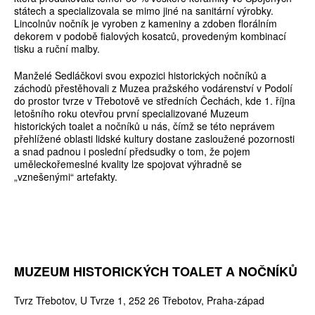
státech a specializovala se mimo jiné na sanitární výrobky.
Lincolnův nočník je vyroben z kameniny a zdoben florálním
dekorem v podobě fialových kosatců, provedeným kombinací
tisku a ruční malby.
Manželé Sedláčkovi svou expozici historických nočníků a
záchodů přestěhovali z Muzea pražského vodárenství v Podolí
do prostor tvrze v Třebotově ve středních Čechách, kde 1. října
letošního roku otevřou první specializované Muzeum
historických toalet a nočníků u nás, čímž se této neprávem
přehlížené oblasti lidské kultury dostane zasloužené pozornosti
a snad padnou i poslední předsudky o tom, že pojem
uměleckořemeslné kvality lze spojovat výhradně se
„vznešenými“ artefakty.
MUZEUM HISTORICKÝCH TOALET A NOČNÍKŮ
Tvrz Třebotov, U Tvrze 1, 252 26 Třebotov, Praha-západ