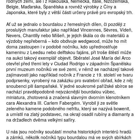
rodných zemí, ale i z Rakouska, Německa, Itálie, Nizozemska,
Belgie, Maďarska, Španělska a rovněž výrobky z Číny a
Japonska, které byly z větší části určeny právě pro evropský trh.
Ať už se jednalo o bourdalou z řemeslných dílen, či později z
proslulých manufaktur jako například Vincennes, Sèvres, Vídeň,
Nevers, Chantilly nebo Míšeň, je jejich škála co do materiálů a
výzdoby nepřeberná – kdo obdivuje wedgwood, může ho mít
doma zastoupen i v podobě nočníku, kdo upřednostňuje
kameninu z Leedsu nebo delftskou fajáns, při troše štěstí může
na aukci takový exemplář objevit. Sběratel José María del Arco
otevřel před třemi lety v Ciudad Rodrigo v západním Španělsku
první muzeum nočníků ve své zemi, v němž se nacházejí takové
zajímavosti jako například nočník z Francie z 19. století ve tvaru
podprsenky, vyrobený na zakázku pro svatební obřad, kde z něj
snoubenci pili šampaňské. V jedné soukromé pařížské sbírce se
nachází pravděpodobně nejvzácnější bourdalou vůbec,
miniatura, zhotovená a značená slavným dvorním klenotníkem
cara Alexandra III. Carlem Fabergém. Vyrobil ji ze světle
zeleného kamene podobného nefritu, který se nazývá bowenit,
a umístil na zlatý podstavec, na okraji osadil rubíny a diamanty a
na držadlech dvěma velkými safíry.
U nás jsou nočníky součástí mnoha historických interiérů hradů
a zámků, několik nočníků typu bourdalou má ve svých sbírkách