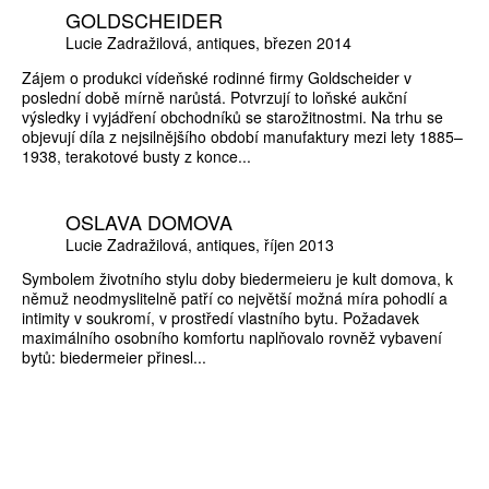
GOLDSCHEIDER
Lucie Zadražilová
antiques
březen 2014
Zájem o produkci vídeňské rodinné firmy Goldscheider v
poslední době mírně narůstá. Potvrzují to loňské aukční
výsledky i vyjádření obchodníků se starožitnostmi. Na trhu se
objevují díla z nejsilnějšího období manufaktury mezi lety 1885–
1938, terakotové busty z konce...
OSLAVA DOMOVA
Lucie Zadražilová
antiques
říjen 2013
Symbolem životního stylu doby biedermeieru je kult domova, k
němuž neodmyslitelně patří co největší možná míra pohodlí a
intimity v soukromí, v prostředí vlastního bytu. Požadavek
maximálního osobního komfortu naplňovalo rovněž vybavení
bytů: biedermeier přinesl...