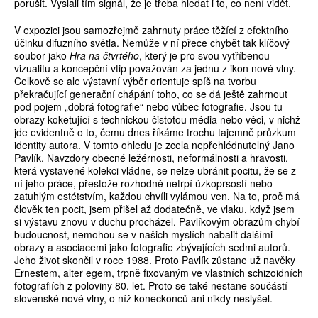
porušit. Vyslali tím signál, že je třeba hledat i to, co není vidět.
V expozici jsou samozřejmě zahrnuty práce těžící z efektního
účin­ku difuzního světla. Nemůže v ní přece chybět tak klíčový
soubor jako
Hra na čtvrtého
, který je pro svou vytříbenou
vizualitu a koncepční vtip považován za jednu z ikon nové vlny.
Celkově se ale výstavní výběr orientuje spíš na tvorbu
překračující generační chápání toho, co se dá ještě zahrnout
pod pojem „dobrá fotografie“ nebo vůbec fo­tografie. Jsou tu
obrazy koketující s technickou čistotou média nebo věci, v nichž
jde evidentně o to, čemu dnes říkáme trochu tajemně průzkum
identity autora. V tomto ohledu je zcela nepřehlédnutelný Jano
Pavlík. Navzdory obecné ležérnosti, neformálnosti a hravosti,
která vystavené kolekci vládne, se nelze ubránit pocitu, že se z
ní jeho práce, přestože rozhodně netrpí úzkoprsostí nebo
zatuhlým estétstvím, každou chvíli vylámou ven. Na to, proč má
člověk ten pocit, jsem přišel až dodatečně, ve vlaku, když jsem
si výstavu znovu v duchu procházel. Pavlíkovým obrazům chybí
budoucnost, nemohou se v našich myslích nabalit dalšími
obrazy a asociacemi jako fotografie zbývajících sedmi autorů.
Jeho život skončil v roce 1988. Proto Pavlík zůstane už navěky
Ernestem, alter egem, trpně fixovaným ve vlastních schizoidních
fotografiích z poloviny 80. let. Proto se také nestane součástí
slovenské nové vlny, o níž koneckonců ani nikdy neslyšel.