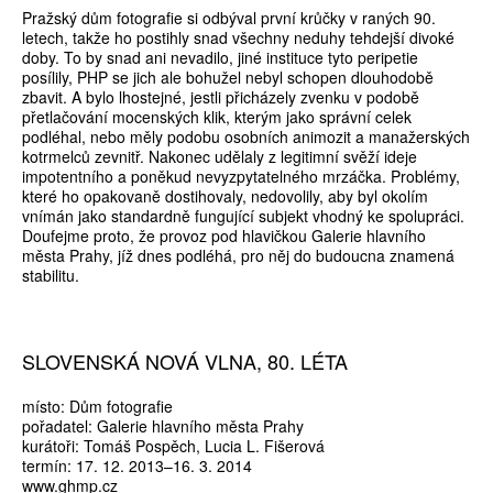
Pražský dům fotografie si odbýval první krůčky v raných 90.
letech, takže ho postihly snad všechny neduhy tehdejší divoké
doby. To by snad ani nevadilo, jiné instituce tyto peripetie
posílily, PHP se jich ale bohužel nebyl schopen dlouhodobě
zbavit. A bylo lhostejné, jestli přicházely zvenku v podobě
přetlačování mocenských klik, kterým jako správní celek
podléhal, nebo měly podobu osobních animozit a manažerských
kotrmelců zevnitř. Nakonec udělaly z legitimní svěží ideje
impotentního a poněkud nevyzpytatelného mrzáčka. Problémy,
které ho opakovaně dostihovaly, nedovolily, aby byl okolím
vnímán jako standardně fungující subjekt vhodný ke spolupráci.
Doufejme proto, že provoz pod hlavičkou Galerie hlavního
města Prahy, jíž dnes podléhá, pro něj do budoucna znamená
stabilitu.
SLOVENSKÁ NOVÁ VLNA, 80. LÉTA
místo: Dům fotografie
pořadatel: Galerie hlavního města Prahy
kurátoři: Tomáš Pospěch, Lucia L. Fišerová
termín: 17. 12. 2013–16. 3. 2014
www.ghmp.cz