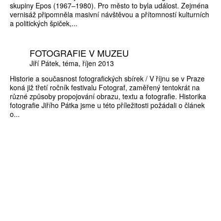
skupiny Epos (1967–1980). Pro město to byla událost. Zejména
vernisáž připomněla masivní návštěvou a přítomností kulturních
a politických špiček,...
FOTOGRAFIE V MUZEU
Jiří Pátek
téma
říjen 2013
Historie a současnost fotografických sbírek / V říjnu se v Praze
koná již třetí ročník festivalu Fotograf, zaměřený tentokrát na
různé způsoby propojování obrazu, textu a fotografie. Historika
fotografie Jiřího Pátka jsme u této příležitosti požádali o článek
o...
ZÍSKEJTE
ROČNÍ PŘEDPLATNÉ