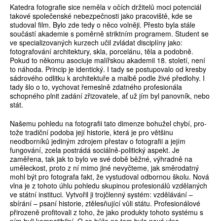
Katedra fotografie sice neměla v očích držitelů moci potenciál
takové společenské nebezpečnosti jako pracoviště, kde se
studoval film. Bylo zde tedy o něco volněji. Přesto byla stále
součástí akademie s poměrně striktním programem. Student se
ve specializovaných kurzech učil zvládat disciplíny jako:
fotografování architektury, skla, porcelánu, těla a podobně.
Pokud to někomu asociuje malířskou akademii 18. století, není
to náhoda. Princip je identický. I tady se postupovalo od kresby
sádrového odlitku k architektuře a malbě podle živé předlohy. I
tady šlo o to, vychovat řemeslně zdatného profesionála
schopného plnit zadání zřizovatele, ať už jím byl panovník, nebo
stát.
Našemu pohledu na fotografii tato dimenze bohužel chybí, pro­
tože tradiční podoba její historie, která je pro většinu
neodborníků jediným zdrojem přestav o fotografii a jejím
fungování, zcela postrádá sociálně-politický aspekt. Je
zaměřena, tak jak to bylo ve své době běžné, výhradně na
uměleckost, proto z ní mimo jiné nevyčteme, jak směrodatný
mohl být pro fotografa fakt, že vystudoval odbornou školu. Nová
vlna je z tohoto úhlu pohledu skupinou profesionálů vzdělaných
ve státní instituci. Vytvořil ji trojčlenný systém: vzdělávání –
sbírá­ní – psaní historie, ztělesňující vůli státu. Profesionálové
přirozeně profitovali z toho, že jako produkty tohoto systému s