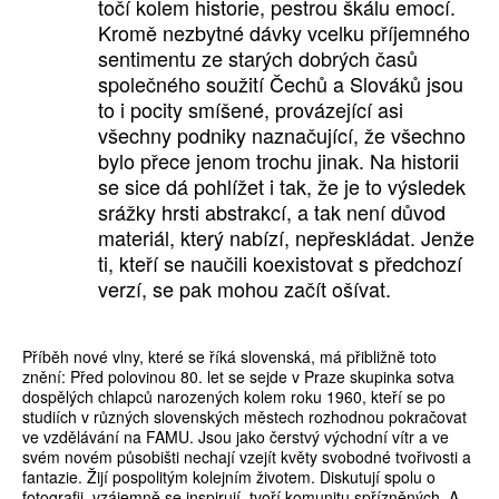
točí kolem historie, pestrou škálu emocí.
Kromě nezbytné dávky vcelku příjemného
sentimentu ze starých dobrých časů
společného soužití Čechů a Slováků jsou
to i pocity smíšené, provázející asi
všechny podniky naznačující, že všechno
bylo přece jenom trochu jinak. Na historii
se sice dá pohlížet i tak, že je to výsledek
srážky hrsti abstrakcí, a tak není důvod
materiál, který nabízí, nepřeskládat. Jenže
ti, kteří se naučili koexistovat s předchozí
verzí, se pak mohou začít ošívat.
Příběh nové vlny, které se říká slovenská, má přibližně toto
znění: Před polovinou 80. let se sejde v Praze skupinka sotva
dospělých chlapců narozených kolem roku 1960, kteří se po
studiích v různých slovenských městech rozhodnou pokračovat
ve vzdělávání na FAMU. Jsou jako čerstvý východní vítr a ve
svém novém působišti nechají vzejít květy svobodné tvořivosti a
fantazie. Žijí pospolitým kolejním životem. Diskutují spolu o
fotografii, vzájemně se inspirují, tvoří komunitu spřízněných. A