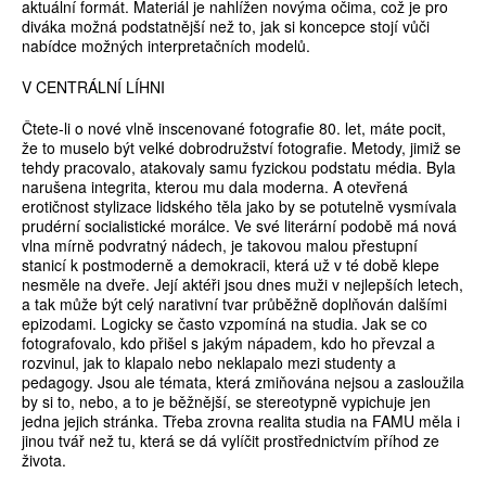
aktuální formát. Materiál je nahlížen novýma očima, což je pro
diváka možná podstatnější než to, jak si koncepce stojí vůči
nabídce možných interpretačních modelů.
V CENTRÁLNÍ LÍHNI
Čtete-li o nové vlně inscenované fotografie 80. let, máte pocit,
že to muselo být velké dobrodružství fotografie. Metody, jimiž se
tehdy pracovalo, atakovaly samu fyzickou podstatu média. Byla
narušena integrita, kterou mu dala moderna. A otevřená
erotičnost stylizace lidského těla jako by se potutelně vysmívala
prudérní socialistické morálce. Ve své literární podobě má nová
vlna mírně podvratný ná­dech, je takovou malou přestupní
stanicí k postmoderně a demokra­cii, která už v té době klepe
nesměle na dveře. Její aktéři jsou dnes muži v nejlepších letech,
a tak může být celý narativní tvar průběžně doplňován dalšími
epizodami. Logicky se často vzpomíná na studia. Jak se co
fotografovalo, kdo přišel s jakým nápadem, kdo ho převzal a
rozvinul, jak to klapalo nebo neklapalo mezi studenty a
pedagogy. Jsou ale témata, která zmiňována nejsou a zasloužila
by si to, nebo, a to je běžnější, se stereotypně vypichuje jen
jedna jejich stránka. Třeba zrovna realita studia na FAMU měla i
jinou tvář než tu, která se dá vylíčit prostřednictvím příhod ze
života.