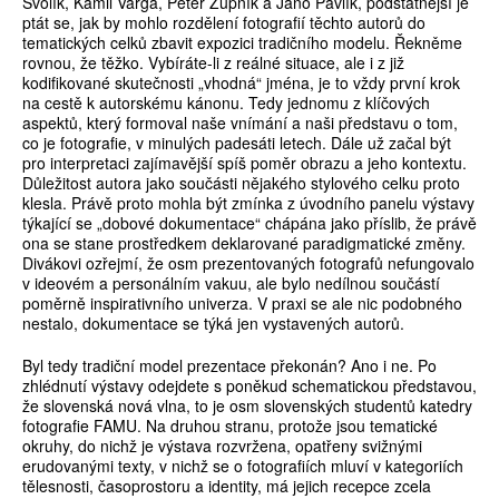
Švolík, Kamil Varga, Peter Župník a Jano Pavlík, podstatnější je
ptát se, jak by mohlo rozdělení foto­grafií těchto autorů do
tematických celků zbavit expozici tradičního modelu. Řekněme
rovnou, že těžko. Vybíráte-li z reálné situace, ale i z již
kodifikované skutečnosti „vhodná“ jména, je to vždy první krok
na cestě k autorskému kánonu. Tedy jednomu z klíčových
aspektů, který formoval naše vnímání a naši představu o tom,
co je fotografie, v minulých padesáti letech. Dále už začal být
pro interpretaci zají­mavější spíš poměr obrazu a jeho kontextu.
Důležitost autora jako součásti nějakého stylového celku proto
klesla. Právě proto mohla být zmínka z úvodního panelu výstavy
týkající se „dobové dokumentace“ chápána jako příslib, že právě
ona se stane prostředkem deklarované paradigmatické změny.
Divákovi ozřejmí, že osm prezentovaných fotografů nefungovalo
v ideovém a personálním vakuu, ale bylo nedílnou součástí
poměrně inspirativního univerza. V praxi se ale nic podobného
nestalo, dokumentace se týká jen vystavených autorů.
Byl tedy tradiční model prezentace překonán? Ano i ne. Po
zhléd­nutí výstavy odejdete s poněkud schematickou představou,
že slo­venská nová vlna, to je osm slovenských studentů katedry
fotografie FAMU. Na druhou stranu, protože jsou tematické
okruhy, do nichž je výstava rozvržena, opatřeny svižnými
erudovanými texty, v nichž se o fotografiích mluví v kategoriích
tělesnosti, časoprostoru a identity, má jejich recepce zcela