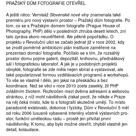
PRAŽSKÝ DŮM FOTOGRAFIE OTEVŘEL
A ještě něco: Vernisáž
Slovenské nové vlny
znamenala také
premiéru pro nový výstavní prostor – Pražský dům fotografie. Po
tom, co se s Pražským domem fotografie (Prague House of
Photography, PHP) dělo v posledních zhruba deseti letech, zní
tato zpráva skoro neuvě­řitelně. Ale pěkně popořádku. O
projektu v Revoluční ulici se začalo jednat již v roce 2002, kdy
se zrodil poměrně ambiciózní plán instituce zaměřené na
prezentaci domácí fotografie. Počítalo se s tím, že roz­sáhlý
prostor domu pojme galerii, depozitář, knihovnu, přednáškový
sál i fotografickou laboratoř. A jak je u podobných projektů
obvyklé, fotografie se zde měla nejen sbírat a vystavovat, ale
také populari­zovat formou vzdělávacích programů a workshopů.
To vše se vlastně i dělo, jen jaksi na přeskáčku a bez
koordinace. Než se věci v roce 2010 zcela zasekly, žil PHP
zvláštním životem. Rozkročen mezi dvěma adresami a webovou
stránkou, z níž mohl návštěvník získat pocit, že někde v Praze
na něj čeká místo, kde to s fotografií skutečně umějí. To místo
paradoxně existovalo, dokonce i fyzicky. Dům v Revoluční 5 měl
od roku 2006 luxusně vybavené interiéry včetně výstavních pro­
stor, funkční uměleckou radu – prostě jen přivítat první
návštěvníky. K tomu, aby bylo možné otevřít, chyběl vlastně jen
detail, kolaudace.