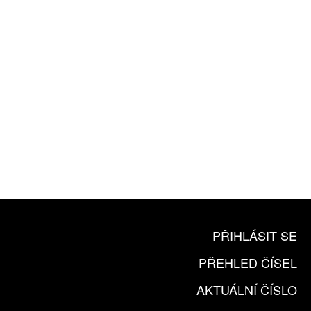
ZA 1100 KČ
10 TIŠTĚNÝCH ČÍSEL
365 DNÍ ONLINE VERZE
ČLENSKÁ KARTA ARTCARD
KOUPIT PŘEDPLATNÉ
PŘIHLÁSIT SE
PŘEHLED ČÍSEL
AKTUÁLNÍ ČÍSLO