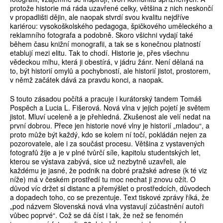
protože historie má ráda uzavřené celky, většina z nich neskončí
v propadlišti dějin, ale naopak stvrdí svou kvalitu nejdříve
kariérou: vysokoškolského pedagoga, špičkového uměleckého a
reklamního fotografa a podobně. Skoro všichni vydají také
během času knižní monografii, a tak se s konečnou platností
etablují mezi elitu. Tak to chodí. Historie je, přes všechnu
vědeckou mlhu, která ji obestírá, v jádru žánr. Není dělaná na
to, být historií omylů a pochybností, ale historií jistot, prostorem,
v němž začátek dává za pravdu konci, a naopak.
S touto zásadou počítá a pracuje i kurátorský tandem Tomáš
Pospěch a Lucia L. Fišerová. Nová vlna v jejich pojetí je světem
jis­tot. Mluví uceleně a je přehledná. Zkušenost ale velí nedat na
první dobrou. Přece jen historie nové vlny je historií „mladou“, a
proto může být každý, kdo se kolem ní točí, pokládán nejen za
pozorova­tele, ale i za součást procesu. Většina z vystavených
fotografů žije a je v plné tvůrčí síle, kapitolu studentských let,
kterou se výstava zabývá, sice už nezbytně uzavřeli, ale
každému je jasné, že podnik na dobré pražské adrese (k té viz
níže) má v českém prostředí tu moc nechat ji znovu ožít. O
důvod víc držet si distanc a přemýšlet o prostředcích, důvodech
a dopadech toho, co se prezentuje. Text tiskové zprávy říká, že
„pod názvem Slovenská nová vlna vystavují zúčastnění autoři
vůbec poprvé“. Což se dá číst i tak, že než se fenomén