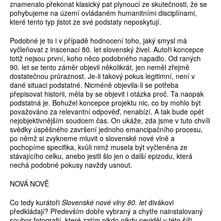
znamenalo překonat klasický pat plynoucí ze skutečnosti, že se
pohybujeme na území ovládaném humanitními disciplínami,
které tento typ jistot ze své podstaty neposkytují.
Podobné je to i v případě hodnocení toho, jaký smysl má
vyčleňovat z inscenací 80. let slovenský živel. Autoři koncepce
totiž nejsou první, koho něco podobného napadlo. Od raných
90. let se tento záměr objevil několikrát, jen neměl zřejmě
dostatečnou průraznost. Je-li takový pokus legitimní, není v
dané situaci podstatné. Nicméně objevila-li se potřeba
přepisovat historii, měla by se objevit i otázka proč. Ta naopak
podstatná je. Bohužel koncepce projektu nic, co by mohlo být
považováno za relevantní odpověď, nenabízí. A tak bude opět
nejobjektivnějším soudcem čas. On ukáže, zda jsme v tuto chvíli
svědky úspěšného završení jednoho emancipačního procesu,
po němž si zvykneme mluvit o slovenské nové vlně a
pochopíme specifika, kvůli nimž musela být vyčleněna ze
stávajícího celku, anebo jestli šlo jen o další epizodu, která
nechá podobné pokusy navždy usnout.
NOVÁ NOVĚ
Co tedy kurátoři
Slovenské nové vlny 80. let
divákovi
předkládají? Především dobře vybraný a chytře nainstalovaný
soubor fotografií, které zatím nikdo nikdy neviděl v této šíři