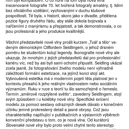
ním byli kom­patibilní. O co hůře na tom byla nová vlna
inscenované fotografie 70. let tvořená fotografy amatéry, tj. lidmi
bez oficiálního vzdělání, vychovanými v duchu klubové
pospolitosti. Té byla, v historii, skoro jako v divadle, přidělena
pozice figury druhého řádu, aby stále dokola bojovala s
nařčeními z manýrismu a přepjatosti, a tak demonstrovala, o co
jsou profesionál a jeho produkce kvalitnější.
Všichni představitelé nové vlny prošli kurzem „Tvář a tělo“ ve­
deným démonickým Cliffordem Seidlingem, o jehož drsném
poměru ke studentům kolují legendy. Ikonografie nové vlny ale
ukazuje, že mnohým z jejích představitelů dal pro profesionální
kariéru víc, než by asi byli sami ochotni připustit. Seidling ukázal
zcela jasně, že foto­grafování živého modelu není výhradně
záležitostí formální estetizace, na jejímž konci stojí akt.
Vybroušená estetika má v moderním pojetí těla platnost jen v
kontextu přesahů k jeho reálným vlastnostem nebo sociálním
významům. Ruku v ruce s teorií tu šlo samozřejmě o řemeslo.
Termín „směrově rozptýlené světlo“, zavedený Seidlingem, stojí
svým způsobem i u kolébky nové vlny. Specifické svícení
modelu za pomoci sestavy odrazných desek dávalo v konečném
účinku jemně prokreslený detail a jasné obrysy. Což jsou
charakteristiky naplňující v publikačních a výstavních výběrech
konvenční představu o tom, co je nová vlna. Od kurátorů
Slovenské nové vlny
bylo proto velmi chytré tento stereotyp