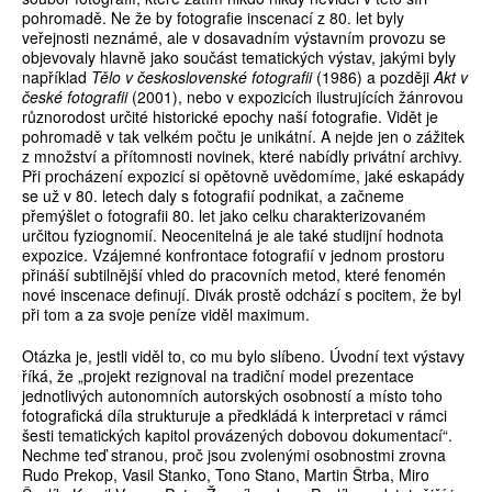
pohromadě. Ne že by foto­grafie inscenací z 80. let byly
veřejnosti neznámé, ale v dosavadním výstavním provozu se
objevovaly hlavně jako součást tematických výstav, jakými byly
například
Tělo v československé fotografii
(1986) a později
Akt v
české fotografii
(2001), nebo v expozicích ilustrujících žánrovou
různorodost určité historické epochy naší fotografie. Vidět je
pohromadě v tak velkém počtu je unikátní. A nejde jen o zážitek
z množství a přítomnosti novinek, které nabídly privátní archivy.
Při procházení expozicí si opětovně uvědomíme, jaké eskapády
se už v 80. letech daly s fotografií podnikat, a začneme
přemýšlet o fotogra­fii 80. let jako celku charakterizovaném
určitou fyziognomií. Neoce­nitelná je ale také studijní hodnota
expozice. Vzájemné konfrontace fotografií v jednom prostoru
přináší subtilnější vhled do pracovních metod, které fenomén
nové inscenace definují. Divák prostě odchází s pocitem, že byl
při tom a za svoje peníze viděl maximum.
Otázka je, jestli viděl to, co mu bylo slíbeno. Úvodní text výstavy
říká, že „projekt rezignoval na tradiční model prezentace
jednotli­vých autonomních autorských osobností a místo toho
fotografická díla strukturuje a předkládá k interpretaci v rámci
šesti tematických kapitol provázených dobovou dokumentací“.
Nechme teď stranou, proč jsou zvolenými osobnostmi zrovna
Rudo Prekop, Vasil Stanko, Tono Stano, Martin Štrba, Miro