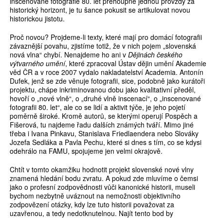
inscenované fotografie 80. let přehoupne jednou provždy za
historický horizont, je tu šance pokusit se artikulovat novou
historickou jistotu.
Proč novou? Projdeme-li texty, které mají pro domácí fotografii
závaznější povahu, zjistíme totiž, že v nich pojem „slovenská
nová vlna“ chybí. Nenajdeme ho ani v
Dějinách českého
výtvarného umění
, které zpracoval Ústav dějin umění Akademie
věd ČR a v roce 2007 vydalo nakladatelství Academia. Antonín
Dufek, jenž se zde věnuje fotografii, sice, podobně jako kurátoři
projektu, chápe inkriminovanou dobu jako kvalitativní předěl,
hovoří o „nové vlně“, o „druhé vlně inscenací“, o „inscenované
fotografii 80. let“, ale co se lidí a aktivit týče, je jeho pojetí
poměrně široké. Kromě autorů, se kterými operují Pospěch a
Fišerová, tu najdeme řadu dalších známých tváří. Mimo jiné
třeba i Ivana Pinkavu, Stanislava Friedlaendera nebo Slováky
Jozefa Sedláka a Pavla Pechu, které si dnes s tím, co se kdysi
odehrálo na FAMU, spojujeme jen velmi okrajově.
Chtít v tomto okamžiku hodnotit projekt slovenské nové vlny
znamená hledání bodu zvratu. A pokud zde mluvíme o čemsi
jako o profesní zodpovědnosti vůči kanonické historii, museli
bychom nezbytně uváznout na nemožnosti objektivního
zodpovězení otázky, kdy lze tuto historii považovat za
uzavřenou, a tedy nedotknutelnou. Najít tento bod by