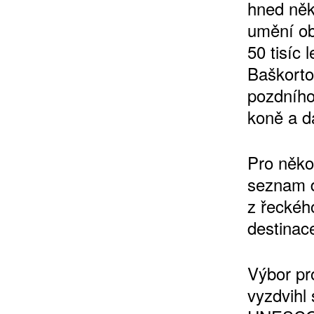
hned něko
umění ob
50 tisíc
Baškorto
10 TI
pozdního
365 DNÍ
koně a da
ČLENSKÁ K
Pro něko
KOUPIT PŘEDPLATNÉ
seznam d
z řeckého
destinac
Výbor pr
vyzdvihl