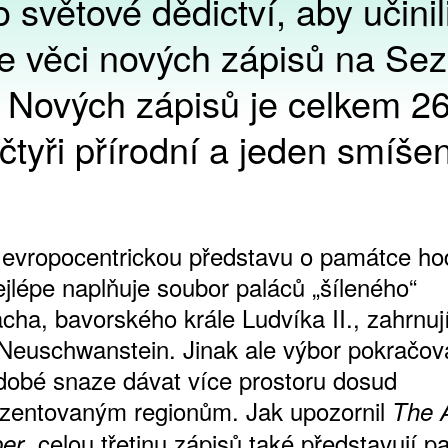
o světové dědictví, aby učinil
 ve věci nových zápisů na S
. Nových zápisů je celkem 26
 čtyři přírodní a jeden smíše
 evropocentrickou představu o památce h
ejlépe naplňuje soubor paláců „šíleného“
cha, bavorského krále Ludvíka II., zahrnuj
 Neuschwanstein. Jinak ale výbor pokračov
dobé snaze dávat více prostoru dosud
zentovaným regionům. Jak upozornil
The 
, celou třetinu zápisů také představují 
er