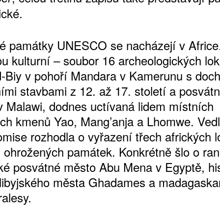
ické.
vé památky UNESCO se nacházejí v Africe
ou kulturní – soubor 16 archeologických loka
d-Biy v pohoří Mandara v Kamerunu s doc
mi stavbami z 12. až 17. století a posvát
v Malawi, dodnes uctívaná lidem místních
ch kmenů Yao, Mang’anja a Lhomwe. Ved
mise rozhodla o vyřazení třech afrických lo
ohrožených památek. Konkrétně šlo o ra
ké posvátné město Abu Mena v Egyptě, his
 libyjského města Ghadames a madagaska
ralesy.