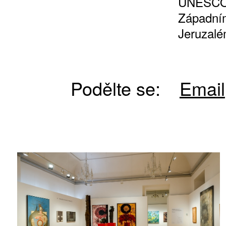
UNESCO 
Západní
Jeruzalém
Podělte se:
Email