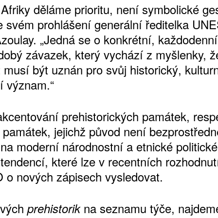
 Afriky děláme prioritu, není symbolické ge
e svém prohlášení generální ředitelka U
zoulay. „Jedná se o konkrétní, každodenní
dobý závazek, který vychází z myšlenky, ž
 musí být uznán pro svůj historický, kulturn
ní význam.“
kcentování prehistorických památek, resp
ATNÉ
 památek, jejichž původ není bezprostředn
a moderní národnostní a etnické politické 
 tendencí, které lze v recentních rozhodnut
o nových zápisech vysledovat.
ových
na seznamu týče, najdem
prehistorik