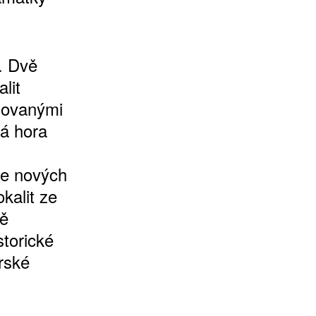
. Dvě
lit
hovanými
ná hora
le nových
kalit ze
ně
torické
rské