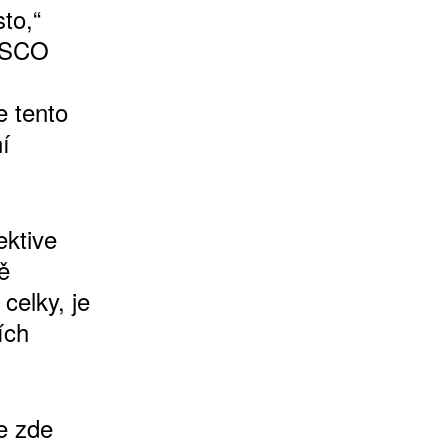
sto,“
NESCO
e tento
í
ektive
ě
celky, je
ích
e zde