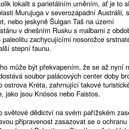
lik lokalit s parietálním uměním, ať je to s
lasti Murujuga v severozápadní Austrálii, s
 let, nebo jeskyně Šulgan Taš na území
stánu v dnešním Rusku s malbami z obdo
ŠTĚNÝCH ČÍSEL
 paleolitu zachycujícími nosorožce srstnaté
 ONLINE VERZE
lší stepní faunu.
ARTA ARTCARD
ho může být překvapením, že se až nyní 
ostává soubor palácových center doby br
 ostrova Kréta, zahrnující takové turistick
e, jako jsou Knósos nebo Faistos.
o světové dědictví na svém pařížském zas
 svou připravenost zasazovat se o ochran