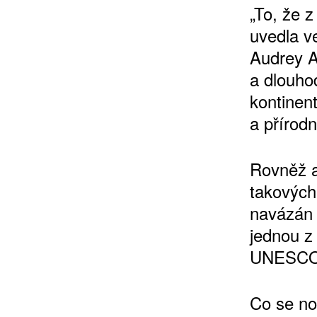
„To, že z
uvedla v
Audrey A
a dlouho
kontinent
a přírod
ZÍSKEJTE
Rovněž a
ROČNÍ PŘEDPL
takových
navázán n
ZA 1100 KČ
jednou z
UNESCO 
Co se n