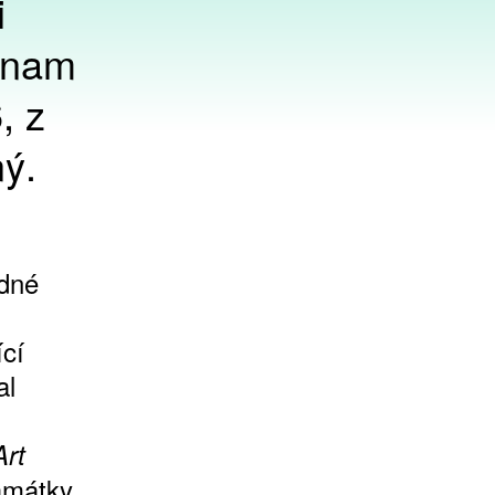
i
eznam
, z
ný.
odné
ící
al
Art
památky