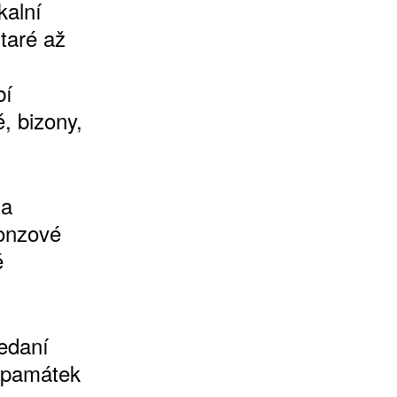
kalní
taré až
bí
, bizony,
na
onzové
é
edaní
u památek