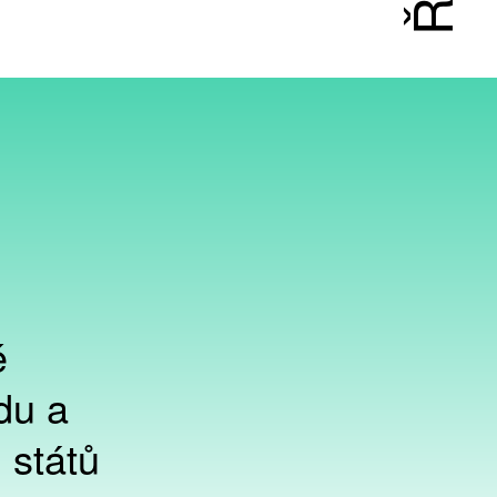
é
du a
 států