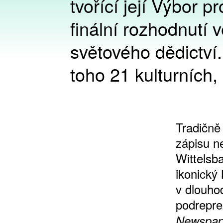
tvořící její Výbor pr
finální rozhodnutí
světového dědictví
toho 21 kulturních,
Tradičně
zápisu n
Wittelsba
ikonický
v dlouho
podrepre
Newspap