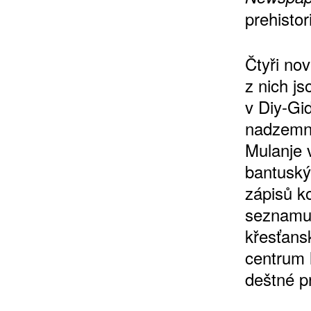
prehistor
Čtyři no
z nich js
v Diy-Gi
nadzemní
Mulanje 
bantuský
zápisů ko
seznamu 
křesťans
centrum
deštné p