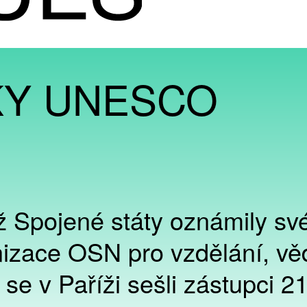
KY UNESCO
ž Spojené státy oznámily sv
izace OSN pro vzdělání, vě
e v Paříži sešli zástupci 21