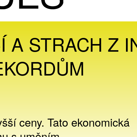
Í A STRACH Z 
REKORDŮM
yšší ceny. Tato ekonomická
rhu s uměním.