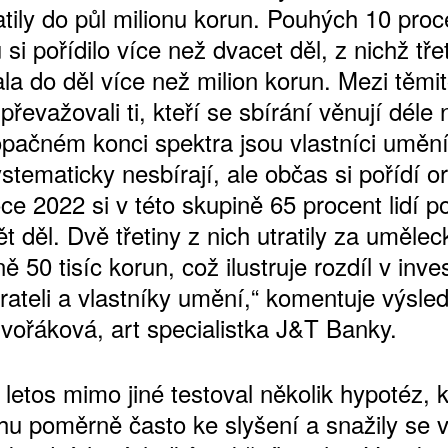
atily do půl milionu korun. Pouhých 10 proc
 si pořídilo více než dvacet děl, z nichž tře
la do děl více než milion korun. Mezi těmi
 převažovali ti, kteří se sbírání věnují déle
opačném konci spektra jsou vlastníci umění,
tematicky nesbírají, ale občas si pořídí or
oce 2022 si v této skupině 65 procent lidí po
t děl. Dvě třetiny z nich utratily za umělec
 50 tisíc korun, což ilustruje rozdíl v inve
rateli a vlastníky umění,“ komentuje výsle
Dvořáková, art specialistka J&T Banky.
letos mimo jiné testoval několik hypotéz, k
rhu poměrně často ke slyšení a snažily se v