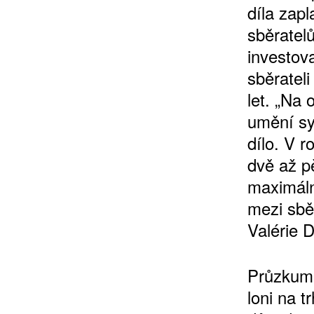
díla zapl
sběratelů
investova
sběrateli
let. „Na 
umění sys
dílo. V r
dvě až pě
maximálně
mezi sbě
Valérie 
Průzkum 
loni na t