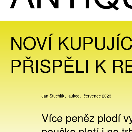
NOVÍ KUPUJÍC
PŘISPĚLI K 
Jan Stuchlík
aukce
červenec 2023
Více peněz plodí v
poučka platí i na t