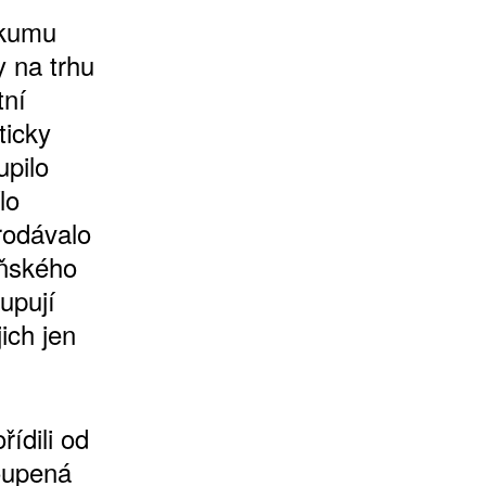
zkumu
y na trhu
tní
ticky
pilo
lo
rodávalo
oňského
upují
ich jen
ídili od
koupená