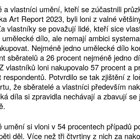
 a vlastníci umění, kteří se zúčastnili prů
 Art Report 2023, byli loni z valné většin
Za vlastníky se považují lidé, kteří sice vlas
í umělecké dílo, ale nemají ambici systema
kupovat. Nejméně jedno umělecké dílo kou
nt sběratelů a 26 procent nejméně jedno dí
 Z vlastníků loni nakupovalo 57 procent a p
 respondentů. Potvrdilo se tak zjištění z l
rtu, že sběratelé a vlastníci především nak
á díla si zpravidla nechávají a zbavují se j
ě.
 umění si vloni v 54 procentech případů poř
ěti děl. Více než tři čtvrtiny z nich za na