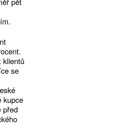
měř pět
ním.
nt
rocent.
 klientů
íce se
české
é kupce
e před
ckého