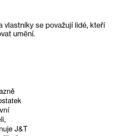
razně
ostatek
vní
i,
rnuje J&T