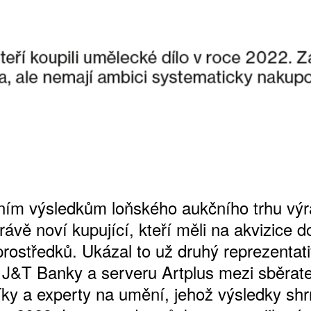
ATNÉ
ním výsledkům loňského aukčního trhu vý
právě noví kupující, kteří měli na akvizice d
prostředků. Ukázal to už druhý reprezentati
J&T Banky a serveru Artplus mezi sběratel
ky a experty na umění, jehož výsledky sh