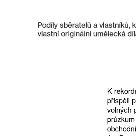
ZÍSKEJTE
ROČNÍ PŘEDPL
K rekord
ZA 1100 KČ
přispěli 
volných 
průzkum 
obchodní