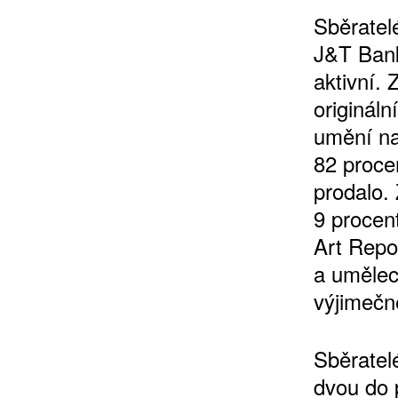
Sběratelé
J&T Banka
aktivní. 
origináln
umění na
82 proce
prodalo.
9 procent
Art Repo
a uměleck
výjimečn
Sběratelé
dvou do p