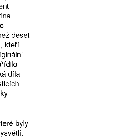
ent
tina
to
 než deset
 kteří
iginální
řídilo
ká díla
sticích
dky
teré byly
ysvětlit