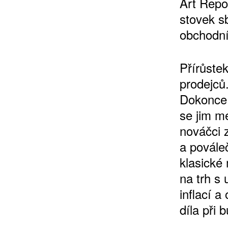
Art Repo
stovek s
obchodní
10 TI
Přírůste
365 DNÍ
prodejců.
ČLENSKÁ K
Dokonce p
se jim m
KOUPIT PŘEDPLATNÉ
nováčci 
a povále
klasické
na trh s
inflací 
díla při 