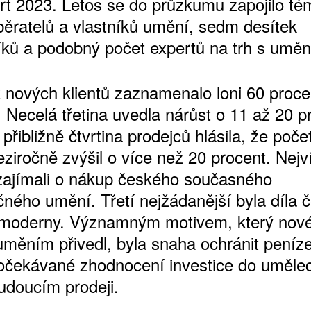
rt 2023. Letos se do průzkumu zapojilo té
běratelů a vlastníků umění, sedm desítek
ků a podobný počet expertů na trh s umě
ŠTĚNÝCH ČÍSEL
k nových klientů zaznamenalo loni 60 proce
 ONLINE VERZE
 Necelá třetina uvedla nárůst o 11 až 20 p
ARTA ARTCARD
řibližně čtvrtina prodejců hlásila, že počet
eziročně zvýšil o více než 20 procent. Nejv
zajímali o nákup českého současného
čného umění. Třetí nejžádanější byla díla 
 moderny. Významným motivem, který nov
 uměním přivedl, byla snaha ochránit peníz
a očekávané zhodnocení investice do uměle
budoucím prodeji.