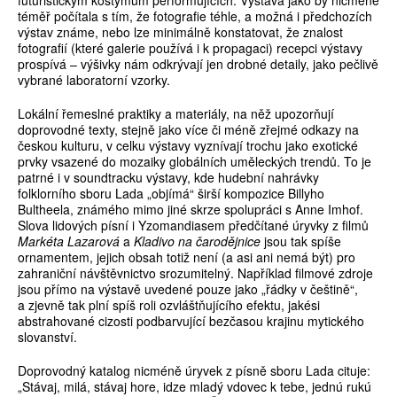
futuristickým kostýmům performujících. Výstava jako by nicméně
téměř počítala s tím, že fotografie téhle, a možná i předchozích
výstav známe, nebo lze minimálně konstatovat, že znalost
fotografií (které galerie používá i k propagaci) recepci výstavy
prospívá – výšivky nám odkrývají jen drobné detaily, jako pečlivě
vybrané laboratorní vzorky.
Lokální řemeslné praktiky a materiály, na něž upozorňují
doprovodné texty, stejně jako více či méně zřejmé odkazy na
českou kulturu, v celku výstavy vyznívají trochu jako exotické
prvky vsazené do mozaiky globálních uměleckých trendů. To je
patrné i v soundtracku výstavy, kde hudební nahrávky
folklorního sboru Lada „objímá“ širší kompozice Billyho
Bultheela, známého mimo jiné skrze spolupráci s Anne Imhof.
Slova lidových písní i Yzomandiasem předčítané úryvky z filmů
Markéta Lazarová
a
Kladivo na čarodějnice
jsou tak spíše
ornamentem, jejich obsah totiž není (a asi ani nemá být) pro
zahraniční návštěvnictvo srozumitelný. Například filmové zdroje
jsou přímo na výstavě uvedené pouze jako „řádky v češtině“,
a zjevně tak plní spíš roli ozvláštňujícího efektu, jakési
abstrahované cizosti podbarvující bezčasou krajinu mytického
slovanství.
Doprovodný katalog nicméně úryvek z písně sboru Lada cituje:
„Stávaj, milá, stávaj hore, idze mladý vdovec k tebe, jednú rukú