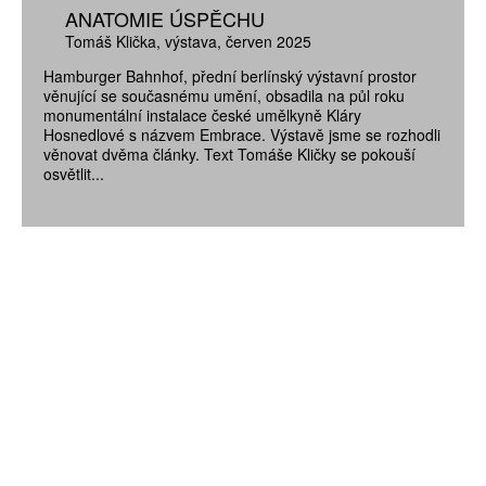
ANATOMIE ÚSPĚCHU
Tomáš Klička
výstava
červen 2025
Hamburger Bahnhof, přední berlínský výstavní prostor
věnující se současnému umění, obsadila na půl roku
monumentální instalace české umělkyně Kláry
Hosnedlové s názvem Embrace. Výstavě jsme se rozhodli
věnovat dvěma články. Text Tomáše Kličky se pokouší
osvětlit...
ZÍSKEJTE
ROČNÍ PŘEDPLATNÉ
ZA 1100 KČ