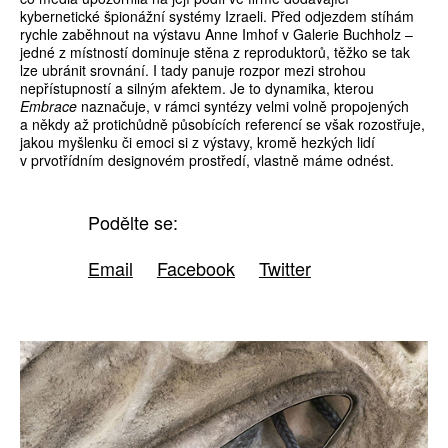
kybernetické špionážní systémy Izraeli. Před odjezdem stíhám
rychle zaběhnout na výstavu Anne Imhof v Galerie Buchholz –
jedné z místností dominuje stěna z reproduktorů, těžko se tak
lze ubránit srovnání. I tady panuje rozpor mezi strohou
nepřístupností a silným afektem. Je to dynamika, kterou
Embrace
naznačuje, v rámci syntézy velmi volně propojených
a někdy až protichůdně působících referencí se však rozostřuje,
jakou myšlenku či emoci si z výstavy, kromě hezkých lidí
v prvotřídním designovém prostředí, vlastně máme odnést.
Podělte se:
Email
Facebook
Twitter