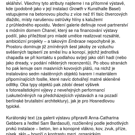
sklářství. Všechny tyto atributy najdeme i na přítomné výstavě,
kde (podobně jako v její instalaci
Growth
v Kunsthalle Basel)
vstupujeme na betonovou plochu z více než tří tisíc čtvercových
dlaždic, místy narušenou ostrůvky hlíny s kalužemi
z průhledného epoxidu. Vedení galerie definuje nové partnerství
s módním domem Chanel, který se na financování výstavy
podílí, jako příležitost pro mladé umělce realizovat rozsáhlé,
ambiciózní projekty – a takovým
Embrace
nepochybně je.
Prostoru dominuje již zmíněných šest jakoby ze vzduchu
svěšených tapiserií ze směsi lnu a konopí, jejichž jednotlivá
chapadla se při kontaktu s podlahou svíjejí jako obří hadi (nebo
jako dready, v podání některých recenzentů). Po obou stranách
ho pak lemuje osm masivních kovových plátů, na nichž je
instalováno sedm nástěnných objektů tvarem i materiálem
připomínajících fosilie, které navíc dotvářejí matné skleněné
odlitky. Oba typy objektů pak zdobí deset výšivek
s fotorealistickými výjevy z neveřejných performancí
(uskutečněných na předcházejících výstavách a na pozadí
berlínské brutalistní architektury), jak je pro Hosnedlovou
typické.
Kurátorský text (za galerii výstavu připravili Anna-Catharina
Gebbers a ředitel Sam Bardaouil), rozčleněný podle jednotlivých
prvků instalace – beton, len a konopné vlákno, kov, zvuk, příze,
písek, sklo – hovoří o kontrastu mezi „organickým