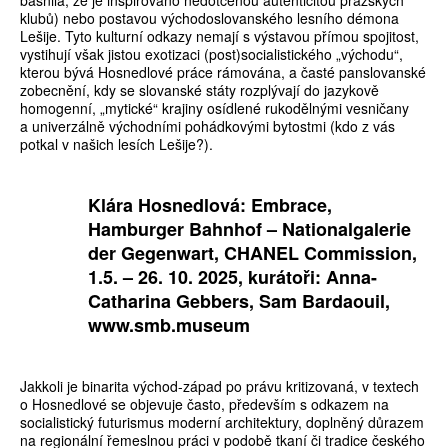
básnila, že je inspirováno nedotčenou autenticitou pražských
klubů) nebo postavou východoslovanského lesního démona
Lešije. Tyto kulturní odkazy nemají s výstavou přímou spojitost,
vystihují však jistou exotizaci (post)socialistického „východu“,
kterou bývá Hosnedlové práce rámována, a časté panslovanské
zobecnění, kdy se slovanské státy rozplývají do jazykově
homogenní, „mytické“ krajiny osídlené rukodělnými vesničany
a univerzálně východními pohádkovými bytostmi (kdo z vás
potkal v našich lesích Lešije?).
Klára Hosnedlová: Embrace,
Hamburger Bahnhof – Nationalgalerie
der Gegenwart, CHANEL Commission,
1.5. – 26. 10. 2025, kurátoři: Anna-
Catharina Gebbers, Sam Bardaouil,
www.smb.museum
Jakkoli je binarita východ-západ po právu kritizovaná, v textech
o Hosnedlové se objevuje často, především s odkazem na
socialistický futurismus moderní architektury, doplněný důrazem
na regionální řemeslnou práci v podobě tkaní či tradice českého