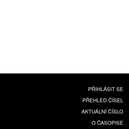
10 TIŠTĚNÝCH ČÍSEL
365 DNÍ ONLINE VERZE
ČLENSKÁ KARTA ARTCARD
KOUPIT PŘEDPLATNÉ
PŘIHLÁSIT SE
PŘEHLED ČÍSEL
AKTUÁLNÍ ČÍSLO
O ČASOPISE