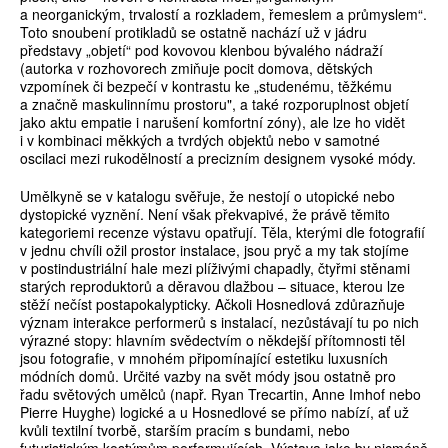
a neorganickým, trvalostí a rozkladem, řemeslem a průmyslem“.
Toto snoubení protikladů se ostatně nachází už v jádru
představy „objetí“ pod kovovou klenbou bývalého nádraží
(autorka v rozhovorech zmiňuje pocit domova, dětských
vzpomínek či bezpečí v kontrastu ke „studenému, těžkému
a značně maskulinnímu prostoru", a také rozporuplnost objetí
jako aktu empatie i narušení komfortní zóny), ale lze ho vidět
i v kombinaci měkkých a tvrdých objektů nebo v samotné
oscilaci mezi rukodělností a precizním designem vysoké módy.
Umělkyně se v katalogu svěřuje, že nestojí o utopické nebo
dystopické vyznění. Není však překvapivé, že právě těmito
kategoriemi recenze výstavu opatřují. Těla, kterými dle fotografií
v jednu chvíli ožil prostor instalace, jsou pryč a my tak stojíme
v postindustriální hale mezi plíživými chapadly, čtyřmi stěnami
starých reproduktorů a děravou dlažbou – situace, kterou lze
stěží nečíst postapokalypticky. Ačkoli Hosnedlová zdůrazňuje
význam interakce performerů s instalací, nezůstávají tu po nich
výrazné stopy: hlavním svědectvím o někdejší přítomnosti těl
jsou fotografie, v mnohém připomínající estetiku luxusních
módních domů. Určité vazby na svět módy jsou ostatně pro
řadu světových umělců (např. Ryan Trecartin, Anne Imhof nebo
Pierre Huyghe) logické a u Hosnedlové se přímo nabízí, ať už
kvůli textilní tvorbě, starším pracím s bundami, nebo