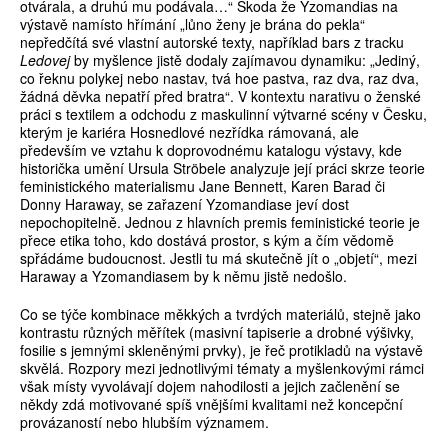
otvárala, a druhú mu podávala…“ Škoda že Yzomandias na
výstavě namísto hřímání „lůno ženy je brána do pekla“
nepředčítá své vlastní autorské texty, například bars z tracku
Ledovej
by myšlence jistě dodaly zajímavou dynamiku: „Jediný,
co řeknu polykej nebo nastav, tvá hoe pastva, raz dva, raz dva,
žádná děvka nepatří před bratra“. V kontextu narativu o ženské
práci s textilem a odchodu z maskulinní výtvarné scény v Česku,
kterým je kariéra Hosnedlové nezřídka rámovaná, ale
především ve vztahu k doprovodnému katalogu výstavy, kde
historička umění Ursula Ströbele analyzuje její práci skrze teorie
feministického materialismu Jane Bennett, Karen Barad či
Donny Haraway, se zařazení Yzomandiase jeví dost
nepochopitelně. Jednou z hlavních premis feministické teorie je
přece etika toho, kdo dostává prostor, s kým a čím vědomě
spřádáme budoucnost. Jestli tu má skutečně jít o „objetí“, mezi
Haraway a Yzomandiasem by k němu jistě nedošlo.
Co se týče kombinace měkkých a tvrdých materiálů, stejně jako
kontrastu různých měřítek (masivní tapiserie a drobné výšivky,
fosilie s jemnými skleněnými prvky), je řeč protikladů na výstavě
skvělá. Rozpory mezi jednotlivými tématy a myšlenkovými rámci
však místy vyvolávají dojem nahodilosti a jejich začlenění se
někdy zdá motivované spíš vnějšími kvalitami než koncepční
provázaností nebo hlubším významem.