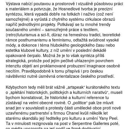
Výstava nabízí poutavou a prostorově i vizuálně působivou práci
s materiálem a potvrzuje, že Hosnedlové tvorba je precizní
syntézou, která vypadá dobře na fotkách i naživo (což není
samozřejmé) a vyrůstá z chytrého systému cirkulace obrazů
napříč jednotlivými projekty. Potkávají se tu mnohé trendy
současného umění – samozřejmě práce s textilem,
(retro)futurismus a sci-fi, důraz na řemeslnou tradici, teoretické
rámce posthumanismu a feminismu, odtažitá svůdnost vysoké
módy, a dokonce i téma hlubokého geologického času nebo
estetika klubové kultury, z níž umění v poslední dekádě
opakovaně čerpalo. Možná že je to však syntéza příliš
strategická, protože pod jejím pečlivě uhlazeným povrchem
intenzitu objetí ani proklamované probuzení imaginace osobně
necítím. Pravděpodobně k tomu přispívá i pro českou
návštěvnici nutně úsměvná orientalizace českého prostředí.
Kdybychom tedy měli brát vážně „artspeak“ kurátorského textu
o „splétání historických, politických a kulturních narativů“, museli
bychom konstatovat, že historické a kulturní reference tu
zůstávají na velmi obecné rovině. O „politice“ pak lze mluvit
snad jen v souvislosti s protesty části umělecké obce proti nově
uzavřenému partnerství s firmou Chanel kvůli několik let
starému skandálu její ředitelky pro kulturu a umění Yany Peel.
Ta v minulosti rezignovala na post v Serpentine Galleries poté,
co média upozornila na její podíl ve firmě dodávající