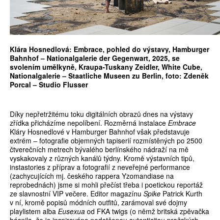
Klára Hosnedlová: Embrace, pohled do výstavy, Hamburger
Bahnhof – Nationalgalerie der Gegenwart, 2025, se
svolením umělkyně, Kraupa-Tuskany Zeidler, White Cube,
Nationalgalerie – Staatliche Museen zu Berlin, foto: Zdeněk
Porcal – Studio Flusser
Díky nepřetržitému toku digitálních obrazů dnes na výstavy
zřídka přicházíme nepolíbení. Rozměrná instalace
Embrace
Kláry Hosnedlové v Hamburger Bahnhof však představuje
extrém – fotografie objemných tapiserií rozmístěných po 2500
čtverečních metrech bývalého berlínského nádraží na mě
vyskakovaly z různých kanálů týdny. Kromě výstavních tipů,
instastories z příprav a fotografií z neveřejné performance
(zachycujících mj. českého rappera Yzomandiase na
reprobednách) jsme si mohli přečíst třeba i poetickou reportáž
ze slavnostní VIP večere. Editor magazínu
Spike
Patrick Kurth
v ní, kromě popisů módních outfitů, zarámoval své dojmy
playlistem alba
Eusexua
od FKA twigs (o němž britská zpěvačka