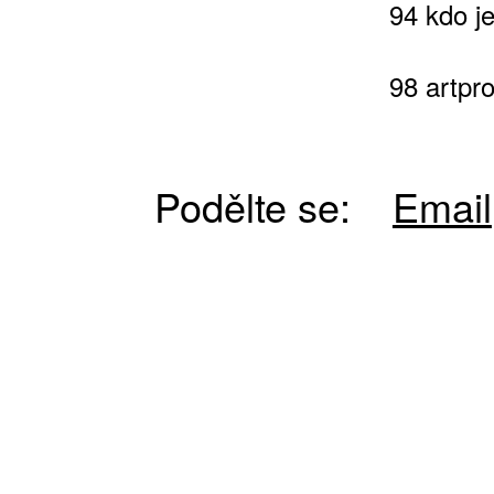
94 kdo je
ZA 1100 KČ
98 artpro
Podělte se:
Email
10 TI
365 DNÍ
ČLENSKÁ K
KOUPIT PŘEDPLATNÉ