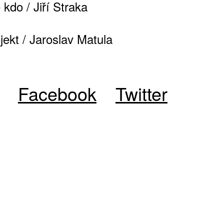
 kdo / Jiří Straka
jekt / Jaroslav Matula
Facebook
Twitter
ŠTĚNÝCH ČÍSEL
 ONLINE VERZE
ARTA ARTCARD