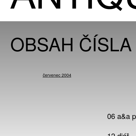
OBSAH ČÍSLA
červenec 2004
06 a&a p
12 diář