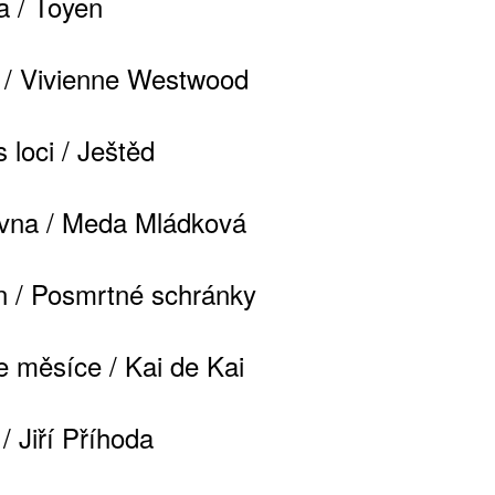
a / Toyen
/ Vivienne Westwood
 loci / Ještěd
vna / Meda Mládková
n / Posmrtné schránky
e měsíce / Kai de Kai
 / Jiří Příhoda
ATNÉ