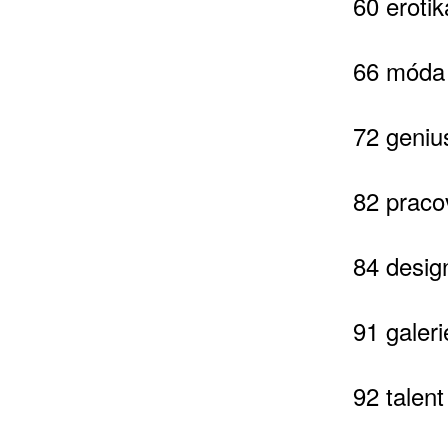
60 erotik
66 móda 
72 genius
82 praco
84 desig
91 galeri
ZÍSKEJTE
92 talent
ROČNÍ PŘEDPL