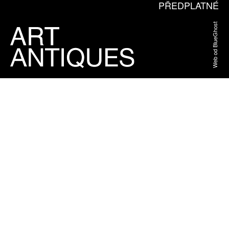
PŘEDPLATNÉ
Web od BlueGhost