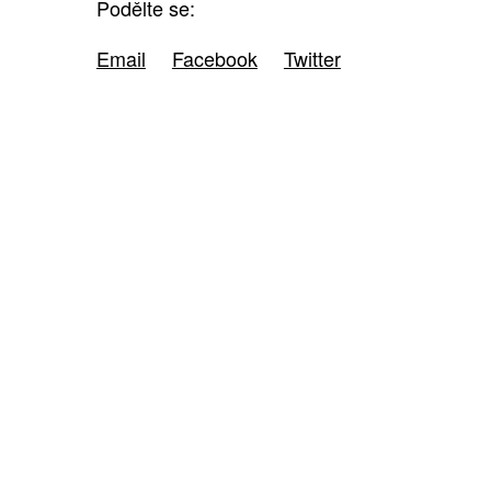
Podělte se:
Email
Facebook
Twitter
ZÍSKEJTE
ROČNÍ PŘEDPLATNÉ
ZA 1100 KČ