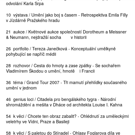
odvolání Karla Srpa
10 výstava / Umění jako boj s časem - Retrospektiva Emila Filly
v Jízdárně Pražského hradu
21 aukce / Květnové aukce společností Dorotheum a Meissner
& Neumann, nejdražší socha v historii
26 portfolio / Tereza Janečková - Konceptuální umělkyně
pohybující se napříč médii
28 rozhovor / Cesta do hmoty a zase zpátky - Se sochařem
Vladimírem Škodou o umění, hmotě i Francii
36 téma / Grand Tour 2007 - Tři mamutí přehlídky současného
umění v jednom
46 genius loci / Citadela pro bengálského tygra - Národní
shromáždění a mešita v Dháce od architekta Louise I. Kahna
54 k věci / Chcete ten obraz zabalit? - Ohlédnutí za uměleckými
veletrhy ve Vídni, Praze a Basileji
58 k věci / S paletou do Stínadel - Ohlasy Foglarova díla ve