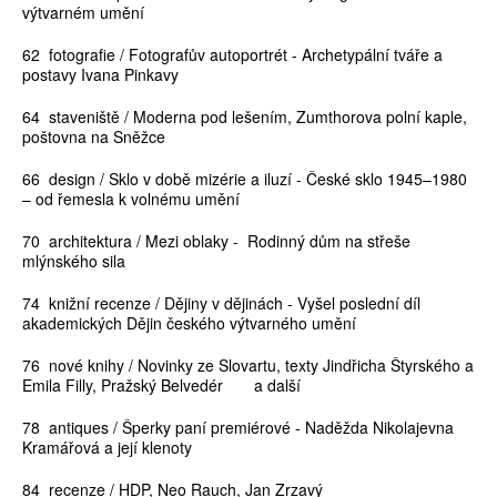
výtvarném umění
62 fotografie / Fotografův autoportrét - Archetypální tváře a
postavy Ivana Pinkavy
64 staveniště / Moderna pod lešením, Zumthorova polní kaple,
poštovna na Sněžce
66 design / Sklo v době mizérie a iluzí - České sklo 1945–1980
– od řemesla k volnému umění
70 architektura / Mezi oblaky - Rodinný dům na střeše
mlýnského sila
74 knižní recenze / Dějiny v dějinách - Vyšel poslední díl
akademických Dějin českého výtvarného umění
76 nové knihy / Novinky ze Slovartu, texty Jindřicha Štyrského a
Emila Filly, Pražský Belvedér a další
78 antiques / Šperky paní premiérové - Naděžda Nikolajevna
Kramářová a její klenoty
84 recenze / HDP, Neo Rauch, Jan Zrzavý