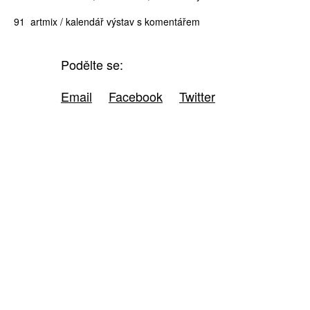
91 artmix / kalendář výstav s komentářem
Podělte se:
Email
Facebook
Twitter
ZÍSKEJTE
ROČNÍ PŘEDPLATNÉ
ZA 1100 KČ