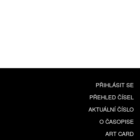
10 TIŠTĚNÝCH ČÍSEL
365 DNÍ ONLINE VERZE
ČLENSKÁ KARTA ARTCARD
KOUPIT PŘEDPLATNÉ
PŘIHLÁSIT SE
PŘEHLED ČÍSEL
AKTUÁLNÍ ČÍSLO
O ČASOPISE
ART CARD