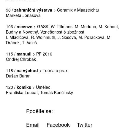
98 /
zahraniční výstava
> Ceramix v Maastrichtu
Markéta Jonášová
106 /
recenze
> GASK, W. Tillmans, M. Meduna, M. Kohout,
Budny a Novotný, Vznešenost & zbožnost
I. Mladičová, R. Wolhmuth, J. Šosová, M. Poliačková, M.
Drábek, T. Valeš
115 /
manuál
> PF 2016
Ondřej Chrobák
118 /
na východ
> Teória a prax
Dušan Buran
120 /
komiks
> Umělec
Františka Loubat, Tomáš Končinský
Podělte se:
Email
Facebook
Twitter