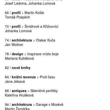
Josef Ledvina, Johanka Lomová
66 /
profil
> Martin Kollár
Tomáš Pospěch
70 /
profil
> Šmidrové a Křižovníci
Johanka Lomová
74 /
architektura
> Otakar Kuča
Jan Wollner
78 /
design
> Inspirace místo boje
Mariana Kubištová
82 /
nové knihy
84 /
knižní recenze
> Proti času
Jana Jebavá
88 /
antiques
> Skleněné perličky
Kateřina Hrušková
94 /
architektura
> Garage v Moskvě
Martin Žemlička