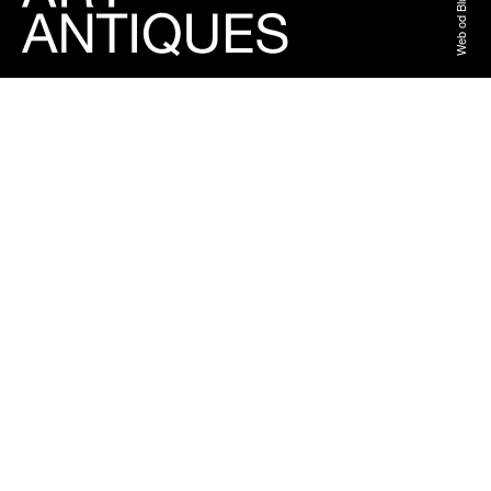
Web od BlueGhost