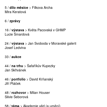
5 /
dílo měsíce
> Filkova Archa
Mira Keratová
6 /
zprávy
16 /
výstava
> Květa Pacovská v GHMP
Lucie Šmardová
24 /
výstava
> Jan Svoboda v Moravské galerii
Josef Ledvina
33 /
aukce
44 /
na trhu
> Šafaříkův Kupezky
Jan Skřivánek
46 /
portfolio
> David Krňanský
Jiří Ptáček
48 /
rozhovor
> Milan Houser
Silvie Šeborová
58 /
téma
> Akademie věd (a umění)