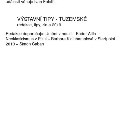
událostí věnuje Ivan Foletti.
VÝSTAVNÍ TIPY - TUZEMSKÉ
redakce
tipy
zima 2019
Redakce doporučuje: Umění v nouzi – Kader Attia –
Neoklasicismus v Plzni – Barbora Kleinhamplová v Startpoint
2019 – Šimon Caban
ZÍSKEJTE
ROČNÍ PŘEDPLATNÉ
ZA 1100 KČ