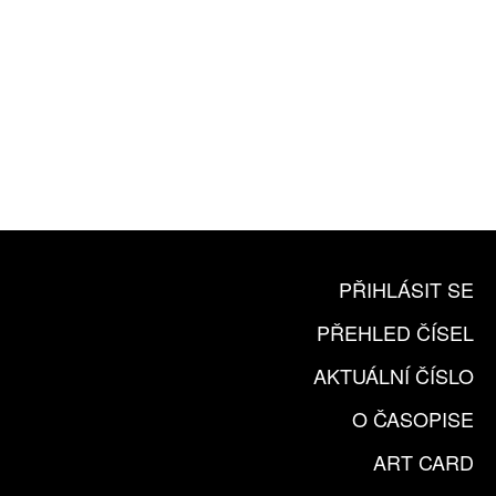
10 TIŠTĚNÝCH ČÍSEL
365 DNÍ ONLINE VERZE
ČLENSKÁ KARTA ARTCARD
KOUPIT PŘEDPLATNÉ
PŘIHLÁSIT SE
PŘEHLED ČÍSEL
AKTUÁLNÍ ČÍSLO
O ČASOPISE
ART CARD