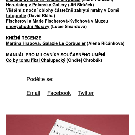
Neo-rising v Polansky Gallery
(Jiří Sirůček)
Věštění z noční oblohy částečně zakryté mraky v Domě
fotografie
(David Bláha)
Fischerovi a Marie Fischerová-Kvěchová v Muzeu
jihovýchodní Moravy
(Lucie Šmardová)
KNIŽNÍ RECENZE
Martina Hrabová: Galaxie Le Corbusier
(Alena Říčánková)
MANUÁL PRO MILOVNÍKY SOUČASNÉHO UMĚNÍ
Co by tomu říkal Chalupecký
(Ondřej Chrobák)
Podělte se:
Email
Facebook
Twitter