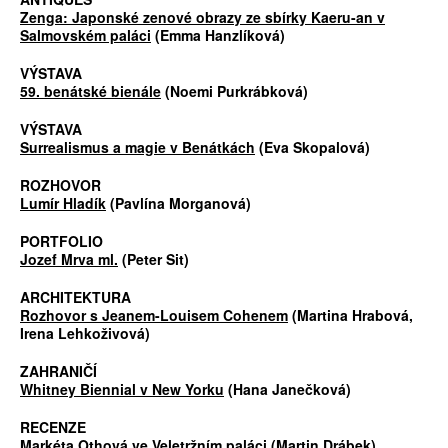
Zenga: Japonské zenové obrazy ze sbírky Kaeru-an v
Salmovském paláci
(Emma Hanzlíková)
VÝSTAVA
59. benátské bienále
(Noemi Purkrábková)
VÝSTAVA
Surrealismus a magie v Benátkách
(Eva Skopalová)
ROZHOVOR
Lumír Hladík
(Pavlína Morganová)
PORTFOLIO
Jozef Mrva ml.
(Peter Sit)
ARCHITEKTURA
Rozhovor s Jeanem-Louisem Cohenem
(Martina Hrabová,
Irena Lehkoživová)
ZAHRANIČÍ
Whitney Biennial v New Yorku
(Hana Janečková)
RECENZE
Markéta Othová ve Veletržním paláci
(Martin Drábek)