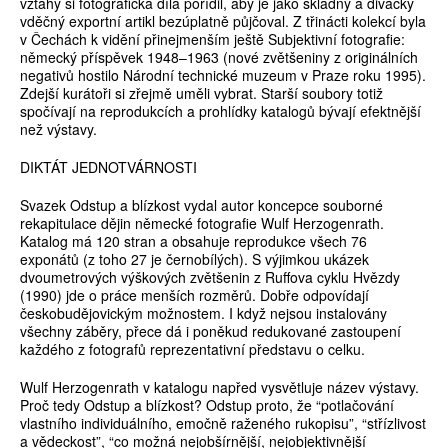
vztahy si fotografická díla pořídil, aby je jako skladný a divácky
vděčný exportní artikl bezúplatně půjčoval. Z třinácti kolekcí byla
v Čechách k vidění přinejmenším ještě Subjektivní fotografie:
německý příspěvek 1948–1963 (nové zvětšeniny z originálních
negativů hostilo Národní technické muzeum v Praze roku 1995).
Zdejší kurátoři si zřejmě uměli vybrat. Starší soubory totiž
spočívají na reprodukcích a prohlídky katalogů bývají efektnější
než výstavy.
DIKTÁT JEDNOTVÁRNOSTI
Svazek Odstup a blízkost vydal autor koncepce souborné
rekapitulace dějin německé fotografie Wulf Herzogenrath.
Katalog má 120 stran a obsahuje reprodukce všech 76
exponátů (z toho 27 je černobílých). S výjimkou ukázek
dvoumetrových výškových zvětšenin z Ruffova cyklu Hvězdy
(1990) jde o práce menších rozměrů. Dobře odpovídají
českobudějovickým možnostem. I když nejsou instalovány
všechny záběry, přece dá i poněkud redukované zastoupení
každého z fotografů reprezentativní představu o celku.
Wulf Herzogenrath v katalogu napřed vysvětluje název výstavy.
Proč tedy Odstup a blízkost? Odstup proto, že “potlačování
vlastního individuálního, emočně raženého rukopisu”, “střízlivost
a vědeckost”, “co možná nejobšírnější, nejobjektivnější