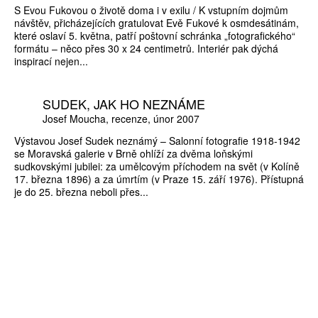
S Evou Fukovou o životě doma i v exilu / K vstupním dojmům
návštěv, přicházejících gratulovat Evě Fukové k osmdesátinám,
které oslaví 5. května, patří poštovní schránka „fotografického“
formátu – něco přes 30 x 24 centimetrů. Interiér pak dýchá
inspirací nejen...
SUDEK, JAK HO NEZNÁME
Josef Moucha
recenze
únor 2007
Výstavou Josef Sudek neznámý – Salonní fotografie 1918-1942
se Moravská galerie v Brně ohlíží za dvěma loňskými
sudkovskými jubilei: za umělcovým příchodem na svět (v Kolíně
17. března 1896) a za úmrtím (v Praze 15. září 1976). Přístupná
je do 25. března neboli přes...
ZÍSKEJTE