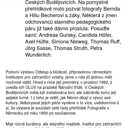
Českých Budějovicích. Na pomyslné
přehlídkové molo pozval fotografy Bernda
a Hillu Becherovi s žáky. Některá z jmen
odchovanců slavného pedagogického
páru již také dávno proslula. Posuďte
sami: Andreas Gursky, Candida Höfer,
Axel Hütte, Simone Nieweg, Thomas Ruff,
Jörg Sasse, Thomas Struth, Petra
Wunderlich.
Putovní výstavu Odstup a blízkost, připravenou německým
Institutem pro zahraniční vztahy, jsme u nás již jednou měli
možnost vidět. Hned v roce její premiéry, v prosinci 1992, ji
uvedla síň ÚLUV na pražské Národní třídě. V Českých
Budějovicích měla být instalována loni, ale zabránilo tomu její
asijské turné. I z toho je vidět, jak Němci dbají o vývoz své
kultury. Velkorysost jejich péče vynikne o to více, uvědomíme-li
si, že výstava je součástí celé řady přehlídek Fotografie v
Německu od roku 1850 po současnost.
Mají různé kurátory, ale stejného majitele. Institut pro zahraniční