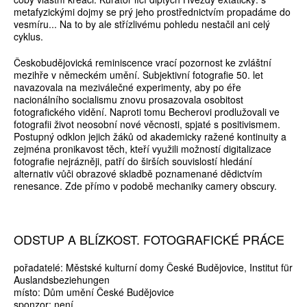
metafyzickými dojmy se prý jeho prostřednictvím propadáme do
vesmíru... Na to by ale střízlivému pohledu nestačil ani celý
cyklus.
Českobudějovická reminiscence vrací pozornost ke zvláštní
mezihře v německém umění. Subjektivní fotografie 50. let
navazovala na meziválečné experimenty, aby po éře
nacionálního socialismu znovu prosazovala osobitost
fotografického vidění. Naproti tomu Becherovi prodlužovali ve
fotografii život neosobní nové věcnosti, spjaté s positivismem.
Postupný odklon jejich žáků od akademicky ražené kontinuity a
zejména pronikavost těch, kteří využili možností digitalizace
fotografie nejrázněji, patří do širších souvislostí hledání
alternativ vůči obrazové skladbě poznamenané dědictvím
renesance. Zde přímo v podobě mechaniky camery obscury.
ODSTUP A BLÍZKOST. FOTOGRAFICKÉ PRÁCE
pořadatelé: Městské kulturní domy České Budějovice, Institut für
Auslandsbeziehungen
místo: Dům umění České Budějovice
sponzor: není