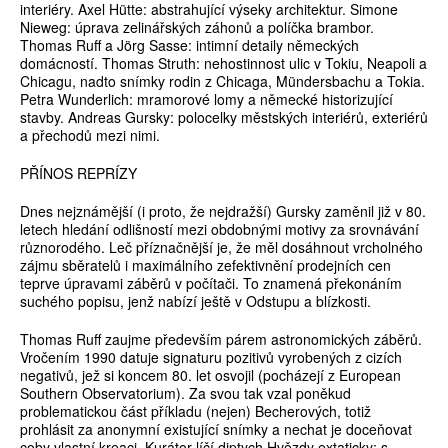
interiéry. Axel Hütte: abstrahující výseky architektur. Simone
Nieweg: úprava zelinářských záhonů a políčka brambor.
Thomas Ruff a Jörg Sasse: intimní detaily německých
domácností. Thomas Struth: nehostinnost ulic v Tokiu, Neapoli a
Chicagu, nadto snímky rodin z Chicaga, Mündersbachu a Tokia.
Petra Wunderlich: mramorové lomy a německé historizující
stavby. Andreas Gursky: polocelky městských interiérů, exteriérů
a přechodů mezi nimi.
PŘÍNOS REPRÍZY
Dnes nejznámější (i proto, že nejdražší) Gursky zaměnil již v 80.
letech hledání odlišností mezi obdobnými motivy za srovnávání
různorodého. Leč příznačnější je, že měl dosáhnout vrcholného
zájmu sběratelů i maximálního zefektivnění prodejních cen
teprve úpravami záběrů v počítači. To znamená překonáním
suchého popisu, jenž nabízí ještě v Odstupu a blízkosti.
Thomas Ruff zaujme především párem astronomických záběrů.
Vročením 1990 datuje signaturu pozitivů vyrobených z cizích
negativů, jež si koncem 80. let osvojil (pocházejí z European
Southern Observatorium). Za svou tak vzal poněkud
problematickou část příkladu (nejen) Becherových, totiž
prohlásit za anonymní existující snímky a nechat je doceňovat
coby vlastní kreaci. Kurátor líčí diptych Hvězdy extaticky: s