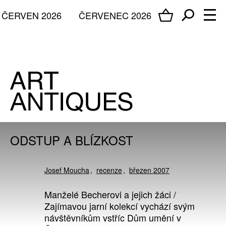
ČERVEN 2026
ČERVENEC 2026
ODSTUP A BLÍZKOST
Josef Moucha
recenze
březen 2007
Manželé Becherovi a jejich žáci /
Zajímavou jarní kolekcí vychází svým
návštěvníkům vstříc Dům umění v