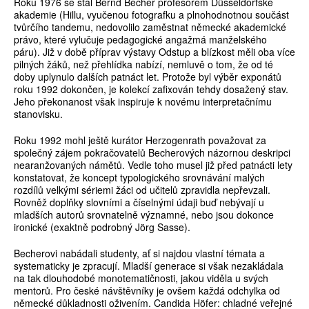
Roku 1976 se stal Bernd Becher profesorem Düsseldorfské
akademie (Hillu, vyučenou fotografku a plnohodnotnou součást
tvůrčího tandemu, nedovolilo zaměstnat německé akademické
právo, které vylučuje pedagogické angažmá manželského
páru). Již v době příprav výstavy Odstup a blízkost měli oba více
pilných žáků, než přehlídka nabízí, nemluvě o tom, že od té
doby uplynulo dalších patnáct let. Protože byl výběr exponátů
roku 1992 dokončen, je kolekcí zafixován tehdy dosažený stav.
Jeho překonanost však inspiruje k novému interpretačnímu
stanovisku.
Roku 1992 mohl ještě kurátor Herzogenrath považovat za
společný zájem pokračovatelů Becherových názornou deskripci
nearanžovaných námětů. Vedle toho musel již před patnácti lety
konstatovat, že koncept typologického srovnávání malých
rozdílů velkými sériemi žáci od učitelů zpravidla nepřevzali.
Rovněž doplňky slovními a číselnými údaji buď nebývají u
mladších autorů srovnatelně významné, nebo jsou dokonce
ironické (exaktně podrobný Jörg Sasse).
Becherovi nabádali studenty, ať si najdou vlastní témata a
systematicky je zpracují. Mladší generace si však nezakládala
na tak dlouhodobé monotematičnosti, jakou viděla u svých
mentorů. Pro české návštěvníky je ovšem každá odchylka od
německé důkladnosti oživením. Candida Höfer: chladné veřejné