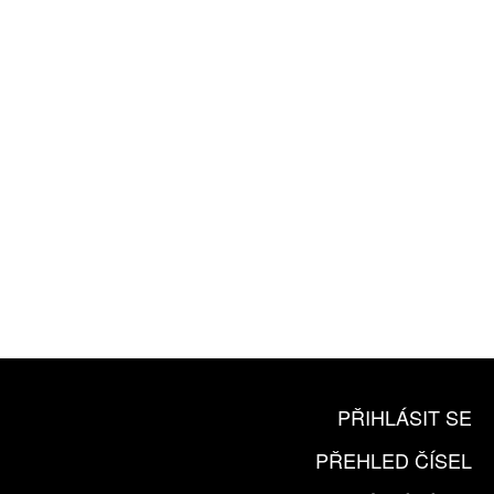
ROČNÍ PŘEDPLATNÉ
ZA 1100 KČ
10 TIŠTĚNÝCH ČÍSEL
365 DNÍ ONLINE VERZE
ČLENSKÁ KARTA ARTCARD
KOUPIT PŘEDPLATNÉ
PŘIHLÁSIT SE
PŘEHLED ČÍSEL