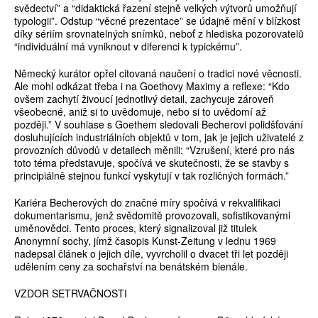
svědectví” a “didaktická řazení stejně velkých výtvorů umožňují
typologii”. Odstup “věcné prezentace” se údajně mění v blízkost
díky sériím srovnatelných snímků, neboť z hlediska pozorovatelů
“individuální má vyniknout v diferenci k typickému”.
Německý kurátor opřel citovaná naučení o tradici nové věcnosti.
Ale mohl odkázat třeba i na Goethovy Maximy a reflexe: “Kdo
ovšem zachytí živoucí jednotlivý detail, zachycuje zároveň
všeobecné, aniž si to uvědomuje, nebo si to uvědomí až
později.” V souhlase s Goethem sledovali Becherovi polidšťování
dosluhujících industriálních objektů v tom, jak je jejich uživatelé z
provozních důvodů v detailech měnili: “Vzrušení, které pro nás
toto téma představuje, spočívá ve skutečnosti, že se stavby s
principiálně stejnou funkcí vyskytují v tak rozličných formách.”
Kariéra Becherových do značné míry spočívá v rekvalifikaci
dokumentarismu, jenž svědomitě provozovali, sofistikovanými
uměnovědci. Tento proces, který signalizoval již titulek
Anonymní sochy, jímž časopis Kunst-Zeitung v lednu 1969
nadepsal článek o jejich díle, vyvrcholil o dvacet tři let později
udělením ceny za sochařství na benátském bienále.
VZDOR SETRVAČNOSTI