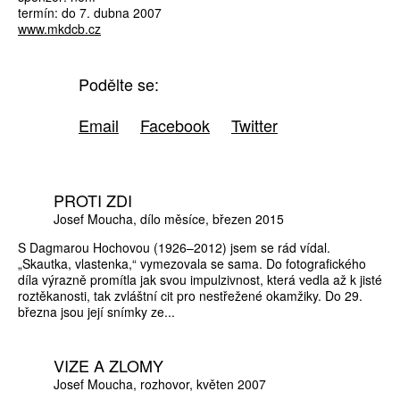
termín: do 7. dubna 2007
www.mkdcb.cz
Podělte se:
Email
Facebook
Twitter
PROTI ZDI
Josef Moucha
dílo měsíce
březen 2015
S Dagmarou Hochovou (1926–2012) jsem se rád vídal.
„Skautka, vlastenka,“ vymezovala se sama. Do fotografického
díla výrazně promítla jak svou impulzivnost, která vedla až k jisté
roztěkanosti, tak zvláštní cit pro nestřežené okamžiky. Do 29.
března jsou její snímky ze...
VIZE A ZLOMY
Josef Moucha
rozhovor
květen 2007