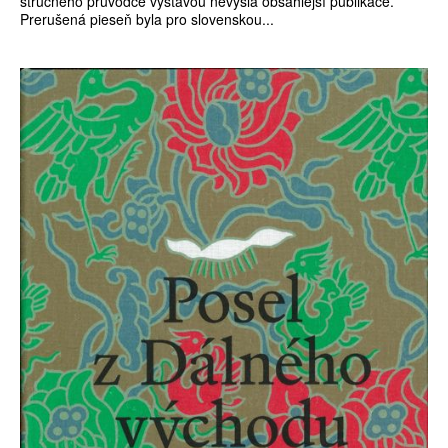
stručného průvodce výstavou nevyšla obsáhlejší publikace.
Prerušená pieseň byla pro slovenskou...