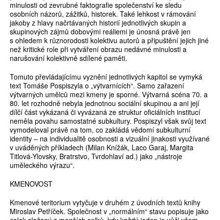
minulosti od zevrubné faktografie společenství ke sledu
osobních názorů, zážitků, historek. Také lehkost v rámování
jakoby z hlavy načrtávaných historií jednotlivých skupin a
skupinových zájmů dobovými reáliemi je únosná právě jen
s ohledem k různorodosti kolektivu autorů a připuštění jejich jiné
než kritické role při vytváření obrazu nedávné minulosti a
narušování kolektivně sdílené paměti.
Tomuto převládajícímu vyznění jednotlivých kapitol se vymyká
text Tomáše Pospiszyla o „výtvarnících“. Samo zařazení
výtvarných umělců mezi kmeny je sporné. Výtvarná scéna 70. a
80. let rozhodně nebyla jednotnou sociální skupinou a ani její
dílčí část vykázaná či vyvázaná ze struktur oficiálních institucí
neměla povahu samostatné subkultury. Pospiszyl však svůj text
vymodeloval právě na tom, co zakládá vědomí subkulturní
identity – na individualitě osobnosti a vizuální jinakosti využívané
v uváděných příkladech (Milan Knížák, Laco Garaj, Margita
Titlová-Ylovsky, Bratrstvo, Tvrdohlaví ad.) jako „nástroje
uměleckého výrazu“.
KMENOVOST
Kmenové teritorium vytyčuje v druhém z úvodních textů knihy
Miroslav Petříček. Společnost v „normálním“ stavu popisuje jako