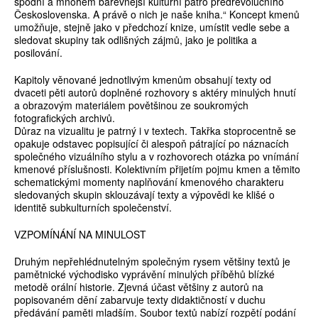
spodní a mnohem barevnější kulturní patro předrevolučního
Československa. A právě o nich je naše kniha.“ Koncept kmenů
umožňuje, stejně jako v předchozí knize, umístit vedle sebe a
sledovat skupiny tak odlišných zájmů, jako je politika a
posilování.
Kapitoly věnované jednotlivým kmenům obsahují texty od
dvaceti pěti autorů doplněné rozhovory s aktéry minulých hnutí
a obrazovým materiálem povětšinou ze soukromých
fotografických archivů.
Důraz na vizualitu je patrný i v textech. Takřka stoprocentně se
opakuje odstavec popisující či alespoň pátrající po náznacích
společného vizuálního stylu a v rozhovorech otázka po vnímání
kmenové příslušnosti. Kolektivním přijetím pojmu kmen a těmito
schematickými momenty naplňování kmenového charakteru
sledovaných skupin sklouzávají texty a výpovědi ke klišé o
identitě subkulturních společenství.
VZPOMÍNÁNÍ NA MINULOST
Druhým nepřehlédnutelným společným rysem většiny textů je
pamětnické východisko vyprávění minulých příběhů blízké
metodě orální historie. Zjevná účast většiny z autorů na
popisovaném dění zabarvuje texty didaktičností v duchu
předávání paměti mladším. Soubor textů nabízí rozpětí podání