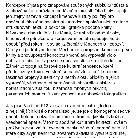
Koncepce přijatá pro zmapování současných subkultur zůstala
zachována i pro průzkum nedávné minulosti. Oba tituly nepojí
jen stejný název a koncept kmenové kultury použitý pro
obsáhnutí širokého spektra různorodých společenství, ale také
strukturování textu, a dokonce i grafická podoba knihy.
Návaznost obou knih je tak těsná, že ani zdůvodnění volby
kmenového principu pro zpracování tématu spadajícího do
období před rokem 1989 se již čtenář v Kmenech 0 nedozví.
Druhý díl je druhým dílem. Mechanické propsání koncepce první
knihy a znovupoužití konceptu kmenů tak vypovídá víc o
nahlížení minulosti z pozice současnosti než o jejich dějinách.
Záměr „propojit na časové ose kulturní tendence, které
předcházely situaci, ve které se nacházíme teď“ je nesen
fascinací projevy autenticity a nezávislosti, příběhy a jejich
vypravěči, všednodenní heroičností, absurditou historek,
normalizační vizualitou, bizarností mnohých rekvizit,
paradoxních momentů zachycených na dobových fotografiích.
Jak píše Vladimír 518 ve svém úvodním textu: „Jedno
z nejsilnějších klišé o normalizaci je, že jde o homogenní šedivé
období betonu, nekvalitního linolea, front na jakékoli zboží a
všeobecné apatie. V tomto sociálně kulturním kontextu ovšem
prožívalo svou vnitřní svobodu neskutečně různorodé pole lidí,
které díky svým nenormalizovaným aktivitám vytvářelo druhé,