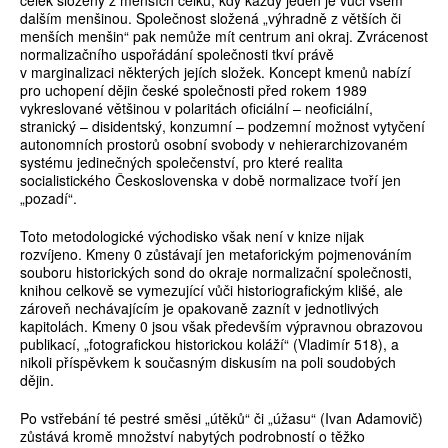
celek složený z menších celků, kdy každý jeden je vůči všem
dalším menšinou. Společnost složená „výhradně z větších či
menších menšin“ pak nemůže mít centrum ani okraj. Zvrácenost
normalizačního uspořádání společnosti tkví právě
v marginalizaci některých jejích složek. Koncept kmenů nabízí
pro uchopení dějin české společnosti před rokem 1989
vykreslované většinou v polaritách oficiální – neoficiální,
stranický – disidentský, konzumní – podzemní možnost vytyčení
autonomních prostorů osobní svobody v nehierarchizovaném
systému jedinečných společenství, pro které realita
socialistického Československa v době normalizace tvoří jen
„pozadí“.
Toto metodologické východisko však není v knize nijak
rozvíjeno. Kmeny 0 zůstávají jen metaforickým pojmenováním
souboru historických sond do okraje normalizační společnosti,
knihou celkově se vymezující vůči historiografickým klišé, ale
zároveň nechávajícím je opakovaně zaznít v jednotlivých
kapitolách. Kmeny 0 jsou však především výpravnou obrazovou
publikací, „fotografickou historickou koláží“ (Vladimír 518), a
nikoli příspěvkem k současným diskusím na poli soudobých
dějin.
Po vstřebání té pestré směsi „útěků“ či „úžasu“ (Ivan Adamovič)
zůstává kromě množství nabytých podrobností o těžko