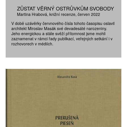
ZŮSTAT VĚRNÝ OSTRŮVKŮM SVOBODY
Martina Hrabová
knižní recenze
červen 2022
V době uzávěrky červnového čísla tohoto časopisu oslavil
architekt Miroslav Masák své devadesáté narozeniny.
Jeho energickou a stále svěží přítomnost jsme mohli
zaznamenat v rámci řady publikací, veřejných setkání i v
rozhovorech v médiích.