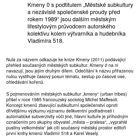
Kmeny 0 s podtitulem „Městské subkultury
a nezávislé společenské proudy před
rokem 1989“ jsou dalším městským
lifestylovým průvodcem autorského
kolektivu kolem výtvarníka a hudebníka
Vladimíra 518.
Nula za názvem odkazuje ke knize
Kmeny
(2011) podávající
přehled současných městských subkultur.
Kmeny 0
na ni
navazují, jsou jejím druhým dílem. Odečítání k názvu přiřazenou
nulou vystihuje časový posun tématu, sestup po časové ose,
ohledávání kořenů.
S pojmenováním městských subkultur „kmeny“ (urban tribes)
přišel v roce 1985 francouzský sociolog Michel Maffesoli.
Koncept kmenů zbavující subkulturní společenství oproti
dřívějšímu výzkumu významu delikventní podřadnosti i
automatické subverzivity vůči jiné, hlavní kultuře je příhodným
označením pro skupiny obyvatel „města – pralesa“, „vyprahlé
pustiny velkoměsta“ jak cítí současný městský prostor editoři
první knihy kmenů Vladimír 518 a Karel Veselý.