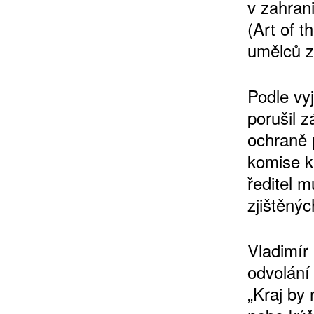
v zahran
(Art of 
umělců z
Podle vy
porušil z
ochraně 
komise k
ředitel 
zjištěný
Vladimír
odvolání 
„Kraj by 