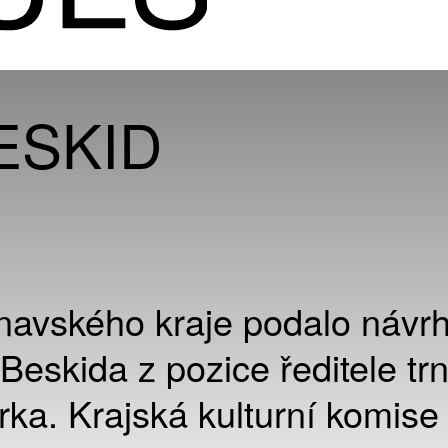
ESKID
navského kraje podalo návr
Beskida z pozice ředitele tr
rka. Krajská kulturní komise