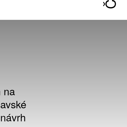
h na
navské
 návrh