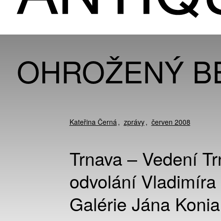
OHROŽENÝ B
Kateřina Černá
zprávy
červen 2008
Trnava – Vedení Tr
odvolání Vladimíra 
Galérie Jána Konia