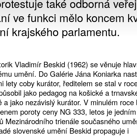
protestuje také odborná veřej
ní ve funkci mělo koncem k
í krajského parlamentu.
torik Vladimír Beskid (1962) se věnuje hla
mu umění. Do Galérie Jána Koniarka nast
i lety coby kurátor, ředitelem se stal v roc
působil jako pedagog na košické a trnavsk
ě a jako nezávislý kurátor. V minulém roce 
lenem poroty ceny NG 333, letos je jedním
rů Mezinárodního trienále současného umě
adé slovenské umění Beskid propaguje i