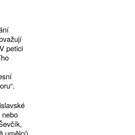
ání
považují
 petici
ího
esní
oru“.
tislavské
r nebo
Ševčík,
vě umělců