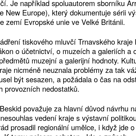
ičí. Je například spoluautorem sborníku Arr
the New Europe), který dokumentuje sérii vý
e zemí Evropské unie ve Velké Británii.
jádření tiskového mluvčí Trnavského kraje
ákon o účetnictví, o muzeích a galeriích a 
předmětů muzejní a galerijní hodnoty. Kult
raje nicméně neuznala problémy za tak vá
musel být sesazen, a požádala o čas na ods
ch provozních nedostatků.
 Beskid považuje za hlavní důvod návrhu n
nesouhlas vedení kraje s výstavní politikou
rád prosadil regionální umělce, i když jde 