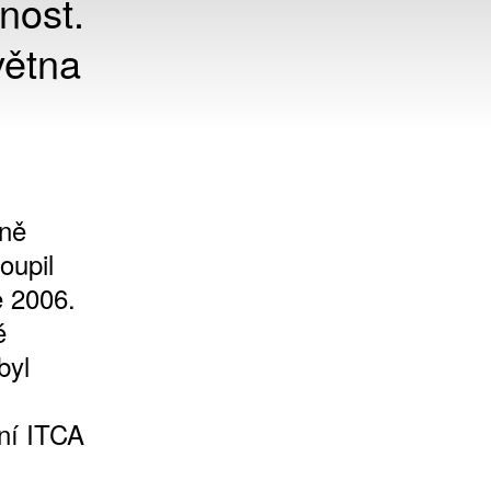
nost.
větna
vně
oupil
e 2006.
é
byl
ní ITCA