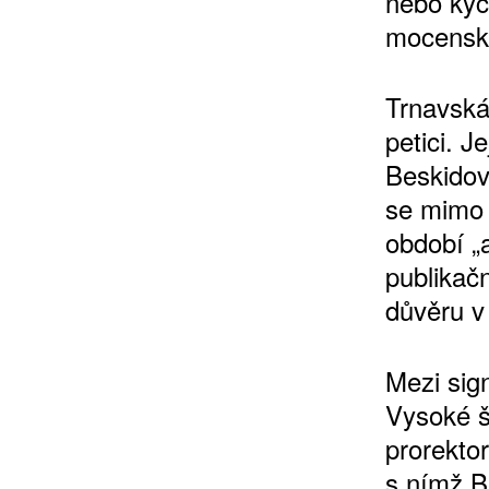
nebo kýč
mocenské
Trnavská 
petici. J
Beskidov
se mimo 
ZÍSKEJTE
období „
publikačn
ROČNÍ PŘEDPL
důvěru v
ZA 1100 KČ
Mezi sign
Vysoké š
prorekto
s nímž B