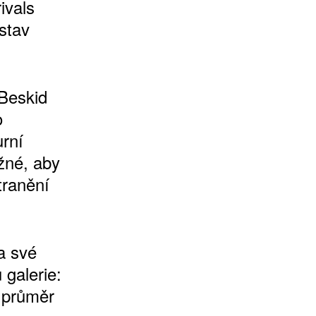
ivals
stav
 Beskid
o
urní
žné, aby
tranění
a své
 galerie:
o průměr