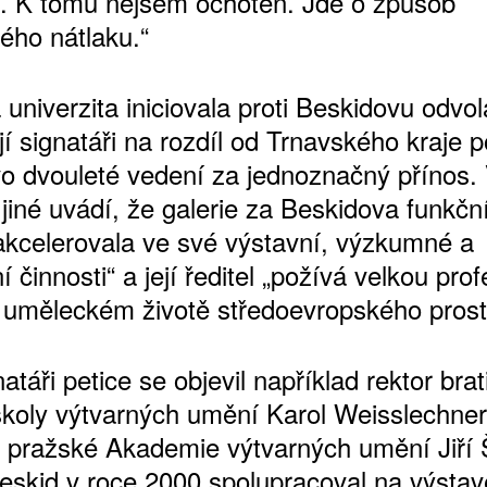
. K tomu nejsem ochoten. Jde o způsob
ho nátlaku.“
univerzita iniciovala proti Beskidovu odvol
ejí signatáři na rozdíl od Trnavského kraje 
o dvouleté vedení za jednoznačný přínos. V
jiné uvádí, že galerie za Beskidova funkčn
akcelerovala ve své výstavní, výzkumné a
í činnosti“ a její ředitel „požívá velkou prof
ATNÉ
 uměleckém životě středoevropského prost
atáři petice se objevil například rektor bra
koly výtvarných umění Karol Weisslechne
r pražské Akademie výtvarných umění Jiří 
eskid v roce 2000 spolupracoval na výsta