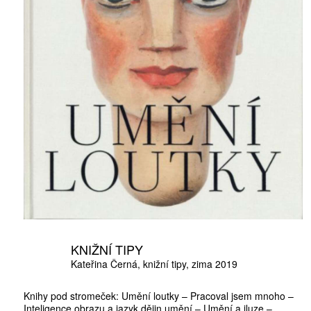
KNIŽNÍ TIPY
Kateřina Černá
knižní tipy
zima 2019
Knihy pod stromeček: Umění loutky – Pracoval jsem mnoho –
Inteligence obrazu a jazyk dějin umění – Umění a iluze –