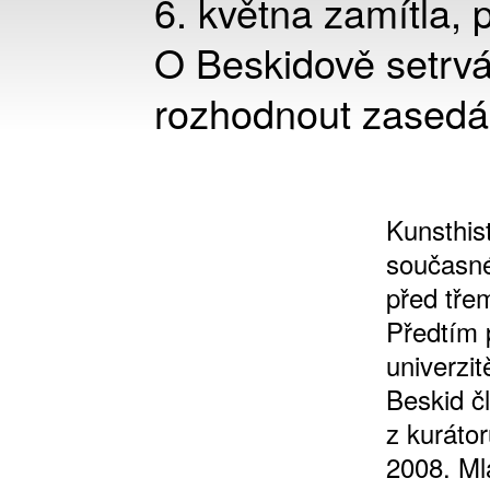
6. května zamítla, 
O Beskidově setrvá
rozhodnout zasedán
Kunsthis
současné
před třem
Předtím 
univerzit
Beskid č
z kuráto
2008. Ml