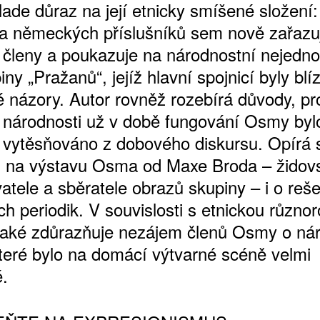
lade důraz na její etnicky smíšené složení:
a německých příslušníků sem nově zařazuj
 členy a poukazuje na národnostní nejedno
iny „Pražanů“, jejíž hlavní spojnicí byly blí
 názory. Autor rovněž rozebírá důvody, p
 národnosti už v době fungování Osmy byl
vytěsňováno z dobového diskursu. Opírá 
i na výstavu Osma od Maxe Broda – židov
tele a sběratele obrazů skupiny – i o reše
h periodik. V souvislosti s etnickou různor
také zdůrazňuje nezájem členů Osmy o ná
teré bylo na domácí výtvarné scéně velmi
é.