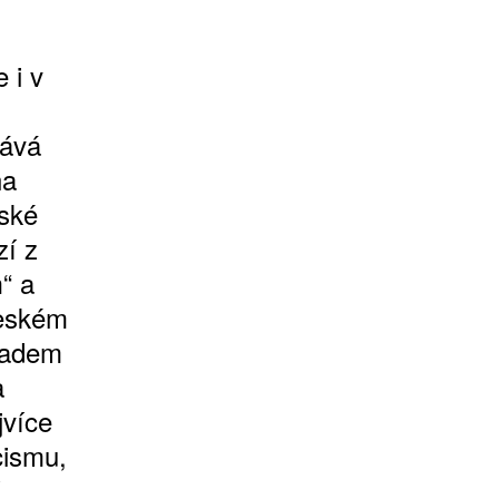
 i v
vává
na
žské
zí z
“ a
českém
kladem
a
jvíce
cismu,