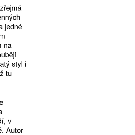
 zřejmá
menných
a jedné
ím
m na
ouběji
tý styl i
ž tu
e
a
í, v
é. Autor