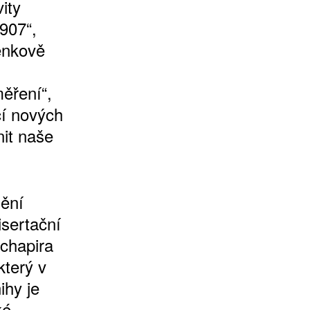
ity
907“,
lenkově
měření“,
cí nových
it naše
ění
isertační
chapira
který v
ihy je
ké