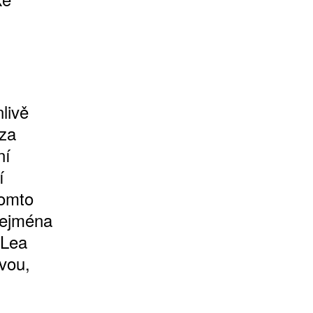
livě
ýza
ní
í
tomto
zejména
 Lea
vou,