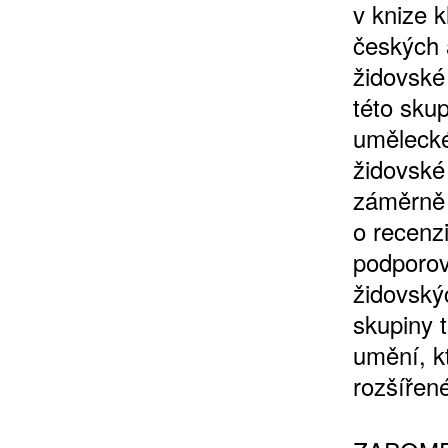
v knize k
českých 
židovské
této skup
umělecké
židovské
záměrně 
o recenz
podporova
židovskýc
skupiny 
umění, k
rozšířen