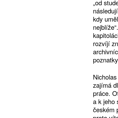
„od stude
následuj
kdy umělc
nejblíže
kapitolá
rozvíjí 
archivní
poznatky
Nicholas
zajímá d
práce. O
a k jeho
českém p
proto ví