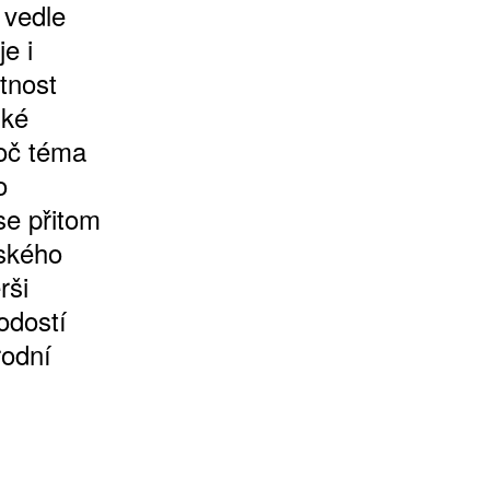
 vedle
e i
tnost
zké
roč téma
o
se přitom
ského
rši
odostí
rodní