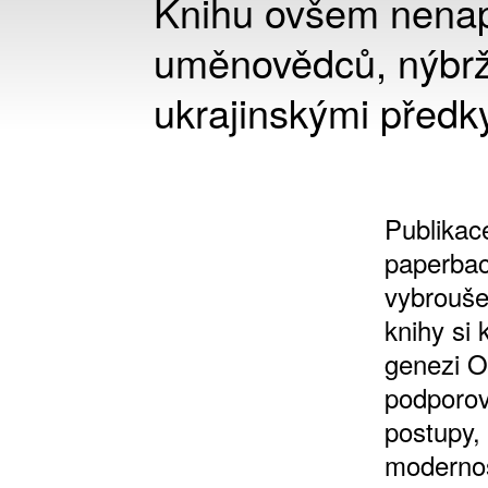
Knihu ovšem nenap
uměnovědců, nýbrž 
ukrajinskými předk
Publikace
paperbac
vybrouše
knihy si 
genezi Os
podporov
postupy, 
modernos