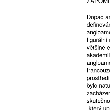
ZAPOME
Dopad am
definová
angloame
figurální
většině 
akademii
angloame
francouz
prostředí
bylo natu
zacházení
skutečnos
„který u