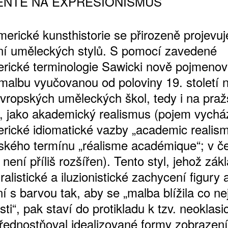
ŇTE NA EXPRESIONISMUS
erické kunsthistorie se přirozeně projevuje
ní uměleckých stylů. S pomocí zavedené
rické terminologie Sawicki nově pojmeno
 malbu vyučovanou od poloviny 19. století 
evropských uměleckých škol, tedy i na pra
, jako akademický realismus (pojem vychá
rické idiomatické vazby „academic realism
ského termínu „réalisme académique“; v 
 není příliš rozšířen). Tento styl, jehož zá
ralistické a iluzionistické zachycení figury 
 s barvou tak, aby se „malba blížila co ne
ti“, pak staví do protikladu k tzv. neoklasi
přednostňoval idealizované formy zobrazení