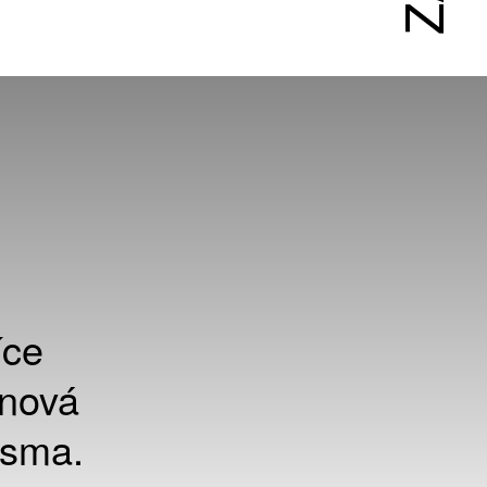
íce
 nová
Osma.