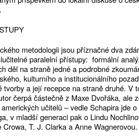
.
ÍSTUPY
ckého metodologii jsou příznačné dva zdán
lučitelné paralelní přístupy: formální anal
ch děl na straně jedné a podrobné zkoumá
ského, kulturního a institucionálního pozad
ATNÉ
 tvorby a její recepce na straně druhé. V 
utor čerpá částečně z Maxe Dvořáka, ale 
 amerických učitelů – vedle Schapira jde o
ga, v mladší generaci pak o Lindu Nochlino
Crowa, T. J. Clarka a Anne Wagnerovou.