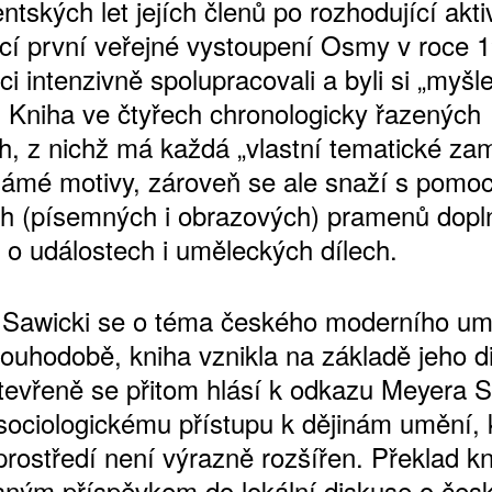
ntských let jejích členů po rozhodující aktiv
ící první veřejné vystoupení Osmy v roce 1
i intenzivně spolupracovali a byli si „myš
“. Kniha ve čtyřech chronologicky řazených
ch, z nichž má každá „vlastní tematické za
známé motivy, zároveň se ale snaží s pomo
ch (písemných i obrazových) pramenů dopln
 o událostech i uměleckých dílech.
 Sawicki se o téma českého moderního um
louhodobě, kniha vznikla na základě jeho d
tevřeně se přitom hlásí k odkazu Meyera S
 sociologickému přístupu k dějinám umění, 
rostředí není výrazně rozšířen. Překlad kn
taným příspěvkem do lokální diskuse o čes