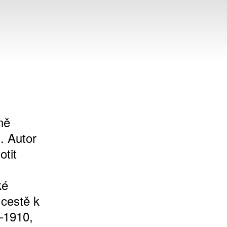
ně
. Autor
otit
ké
 cestě k
–1910,