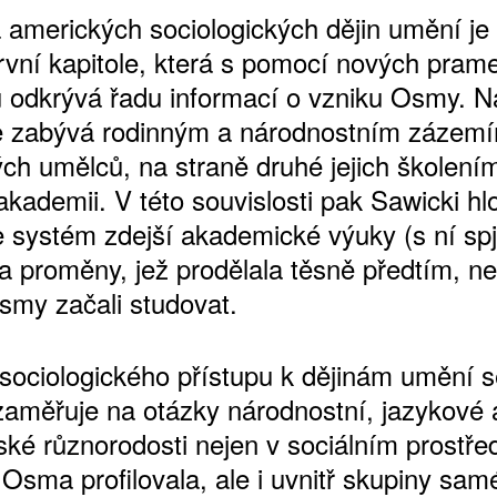
 amerických sociologických dějin umění je
rvní kapitole, která s pomocí nových pra
ů odkrývá řadu informací o vzniku Osmy. N
ŠTĚNÝCH ČÍSEL
e zabývá rodinným a národnostním zázem
 ONLINE VERZE
vých umělců, na straně druhé jejich školení
ARTA ARTCARD
kademii. V této souvislosti pak Sawicki hl
 systém zdejší akademické výuky (s ní spja
a proměny, jež prodělala těsně předtím, ne
smy začali studovat.
sociologického přístupu k dějinám umění s
zaměřuje na otázky národnostní, jazykové 
ké různorodosti nejen v sociálním prostřed
Osma profilovala, ale i uvnitř skupiny sam