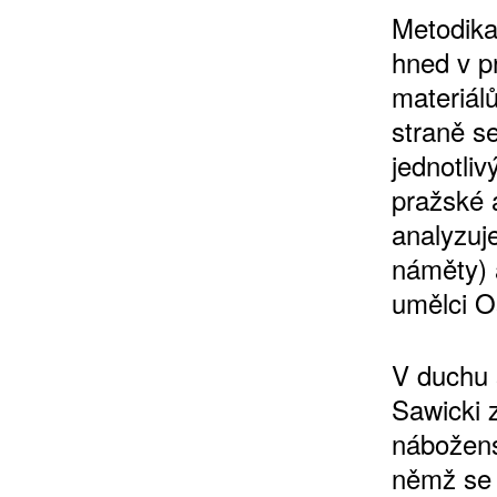
Metodika
hned v p
materiál
10 TI
straně s
365 DNÍ
jednotli
ČLENSKÁ K
pražské a
analyzuje
náměty) 
KOUPIT PŘEDPLATNÉ
umělci O
V duchu 
Sawicki 
nábožens
němž se 