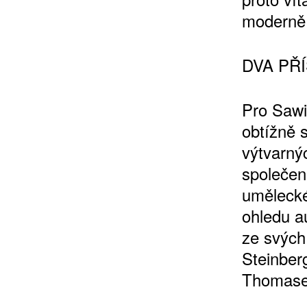
moderně
DVA PŘ
Pro Sawi
obtížně s
ZÍSKEJTE
výtvarný
společen
ROČNÍ PŘEDPL
umělecké
ohledu a
ZA 1100 KČ
ze svých
Steinber
Thomase 