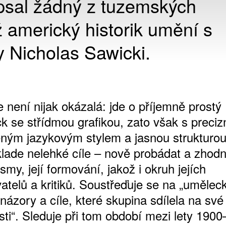
sal žádný z tuzemských
americký historik umění s
y Nicholas Sawicki.
 není nijak okázalá: jde o příjemně prostý
k se střídmou grafikou, zato však s preciz
ným jazykovým stylem a jasnou strukturou
klade nelehké cíle – nově probádat a zhodn
my, její formování, jakož i okruh jejích
atelů a kritiků. Soustřeďuje se na „umělec
názory a cíle, které skupina sdílela na své
ti“. Sleduje při tom období mezi lety 1900