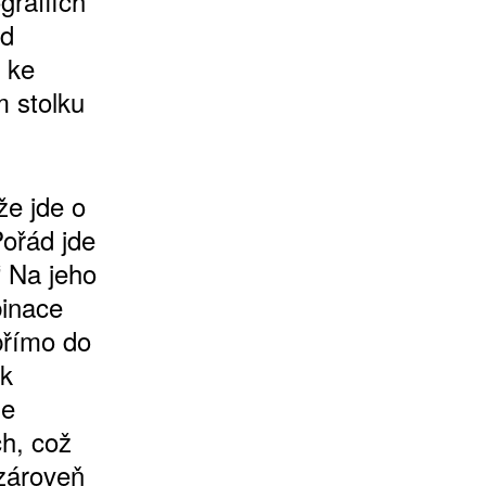
grafiích
od
 ke
 stolku
že jde o
Pořád jde
“ Na jeho
binace
přímo do
 k
je
h, což
 zároveň