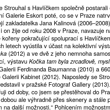
e Strouhal s Havlíčkem společně postarali
ní Galerie Eskort poté, co se v Praze natrv
její zakladatelka Jana Kalinová (2006–2008)
 i on žije od roku 2008 v Praze, navazuje n
 kořeny pokračující spoluprací s Havlíčke
h letech vyústila v účast na kolektivní výs
(2012) a ve dvě z jeho nemnoha samos
ska
cí, výstavu
Kočka tam byla zrcadlově, mys
Galerii Ferdinanda Baumanna (2010) a 66
 Galerii Kabinet (2012). Naposledy se Stro
edstavil v pražské Fotograf Gallery (2013)
fuji od doby, co jsem se přestěhoval do Pra
 dobou ale výhradně přes skenery a stále 
m na další možnosti.“ Pohlcením možnostm