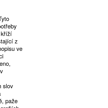
Tyto
potřeby
kříží
ající z
nopisu ve
ci
leno,
 v
,
 slov
a
ě, paže