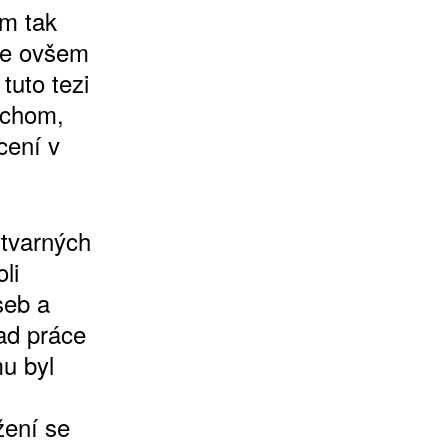
om tak
je ovšem
tuto tezi
ychom,
cení v
.
ýtvarných
li
seb a
lad práce
u byl
žení se