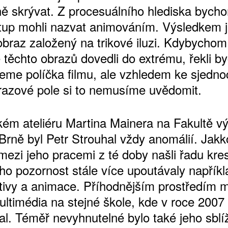
ně skrývat. Z procesuálního hlediska bych
stup mohli nazvat animováním. Výsledkem 
obraz založený na trikové iluzi. Kdybychom 
ŠTĚNÝCH ČÍSEL
 těchto obrazů dovedli do extrému, řekli b
 ONLINE VERZE
jeme políčka filmu, ale vzhledem ke sjedno
ARTA ARTCARD
brazové pole si to nemusíme uvědomit
kém ateliéru Martina Mainera na Fakultě v
Brně byl Petr Strouhal vždy anomálií. Jakko
ezi jeho pracemi z té doby našli řadu kre
eho pozornost stále více upoutávaly napřík
itivy a animace. Příhodnějším prostředím m
ultimédia na stejné škole, kde v roce 2007
al. Téměř nevyhnutelné bylo také jeho sblí