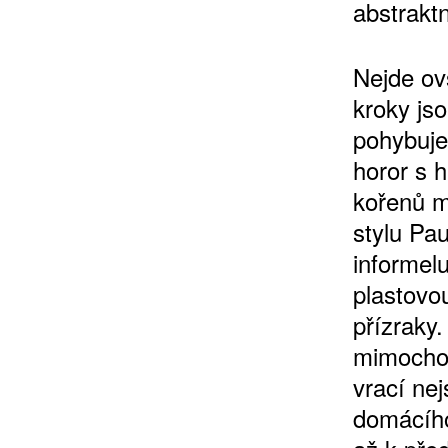
abstraktn
Nejde ov
kroky jso
pohybuje
horor s h
kořenů m
stylu Pa
informel
plastovo
přízraky.
mimochod
vrací ne
domácího