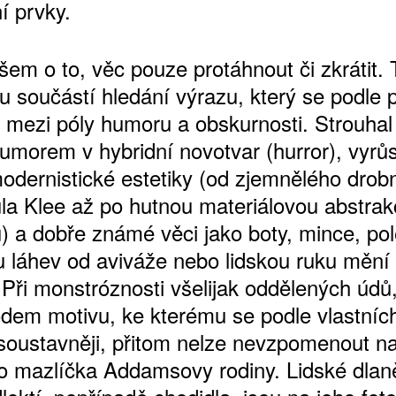
í prvky.
šem o to, věc pouze protáhnout či zkrátit. 
u součástí hledání výrazu, který se podle 
 mezi póly humoru a obskurnosti. Strouhal 
umorem v hybridní novotvar (hurror), vyrůst
odernistické estetiky (od zjemnělého drob
ula Klee až po hutnou materiálovou abstrak
u) a dobře známé věci jako boty, mince, po
u láhev od aviváže nebo lidskou ruku mění
 Při monstróznosti všelijak oddělených údů
em motivu, ke kterému se podle vlastních
jsoustavněji, přitom nelze nevzpomenout n
 mazlíčka Addamsovy rodiny. Lidské dlan