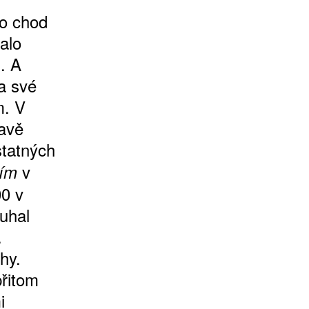
 o chod
alo
. A
a své
m. V
tavě
tatných
v
lím
00 v
uhal
.
hy.
přitom
i