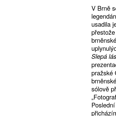
V Brně s
legendár
usadila 
přestože
brněnské
uplynulýc
Slepá lá
prezenta
pražské 
brněnské
sólově př
„Fotogra
Poslední
přichází