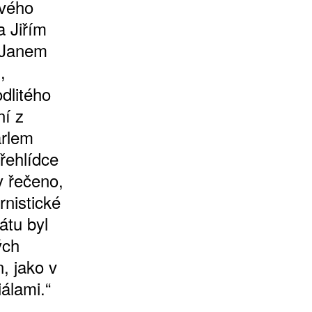
ivého
a Jiřím
 Janem
,
dlitého
ní z
arlem
přehlídce
y řečeno,
nistické
átu byl
ých
, jako v
ciálami.“