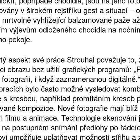
loktí, popřípadě chodidla, jsou na jeho foto
vány v širokém rejstříku gest a situací – 
 mrtvolně vyhlížející balzamované paže až
ím výjevům odloženého chodidla na nočním
ho pokoje.
tý aspekt své práce Strouhal považuje to, 
ci obrazu bez užití grafických programů: „
fotografii, i když zaznamenanou digitálně.
ATNÉ
 pracích bylo často možné vysledovat kom
ie s kresbou, například promítáním kreseb 
ované kompozice. Nové fotografie mají blíž
 filmu a animace. Technologie skenování 
 na postupném snímání předlohy po řádcíc
ovi umožňuje uplatňovat možnosti střihu a