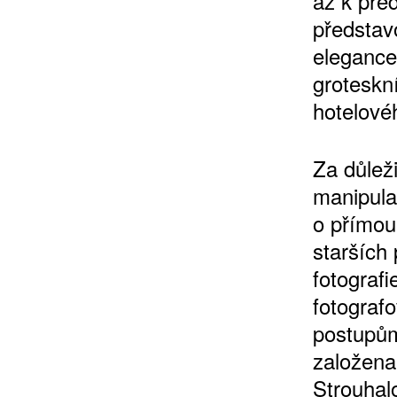
až k před
představo
elegance
groteskn
hotelové
Za důleži
ZÍSKEJTE
manipula
o přímou 
ROČNÍ PŘEDPL
starších
fotograf
ZA 1100 KČ
fotograf
postupům
založena
Strouhal