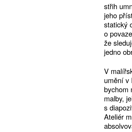
střih um
jeho pří
statický 
10 TI
o povaze
365 DNÍ
že sledu
ČLENSKÁ K
jedno o
V malířs
KOUPIT PŘEDPLATNÉ
umění v 
bychom m
malby, j
s diapoz
Ateliér m
absolvov