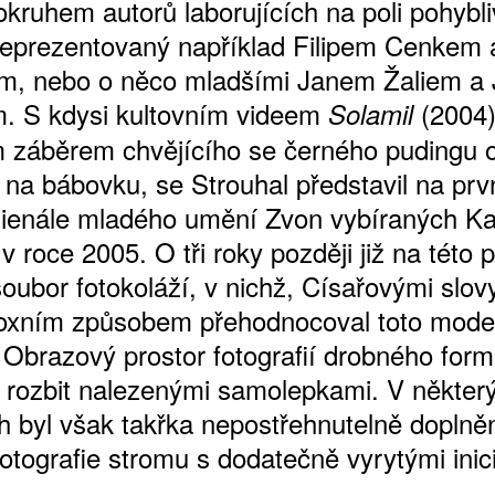
okruhem autorů laborujících na poli pohybl
reprezentovaný například Filipem Cenkem 
m, nebo o něco mladšími Janem Žaliem a
. S kdysi kultovním videem
(2004)
Solamil
m záběrem chvějícího se černého pudingu o
 na bábovku, se Strouhal představil na prv
Bienále mladého umění Zvon vybíraných K
 roce 2005. O tři roky později již na této 
soubor fotokoláží, v nichž, Císařovými slov
oxním způsobem přehodnocoval toto moder
Obrazový prostor fotografií drobného form
a rozbit nalezenými samolepkami. V někter
h byl však takřka nepostřehnutelně doplněn
fotografie stromu s dodatečně vyrytými ini