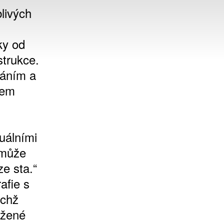
livých
ky od
strukce.
váním a
hem
uálními
 může
ze sta.“
afie s
ichž
užené