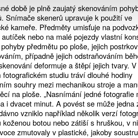
né době je plně zaujatý skenováním pohyb
. Snímače skenerů upravuje k použití ve
ické kameře. Předměty umisťuje na podvoz
 autíček nebo na malé pojezdy vlastní kon
pohyby předmětu po ploše, jejich postrko
váním, případně jejich odstraňováním bě
kenování deformuje a štěpí jejich tvary. V
fotografickém studiu tráví dlouhé hodiny
ním souhry mezi mechanikou stroje a man
ěcí na ploše. „Nasnímání jedné fotografie
ba i dvacet minut. A povést se může jedna 
ávno vzniklo například několik verzí fotogr
u koženou botou nebo zátiší s hruškou, v n
voce zmutovaly v plastické, jakoby soustr