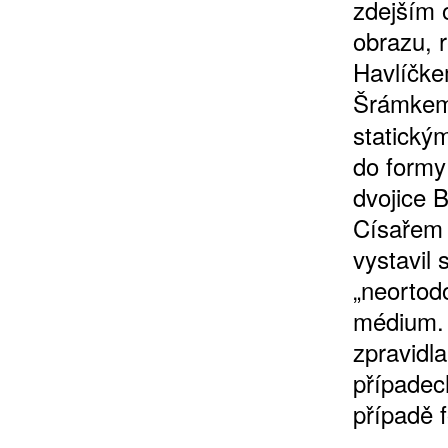
zdejším 
obrazu, 
Havlíčke
Šrámkem
statický
do formy
dvojice 
Císařem v
vystavil 
„neortod
médium. 
zpravidl
případec
případě 