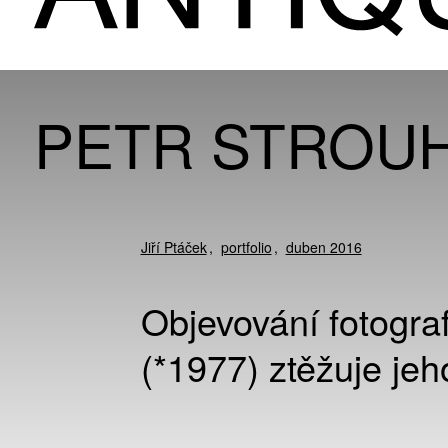
PETR STROU
Jiří Ptáček
portfolio
duben 2016
Objevování fotogra
(*1977) ztěžuje jeh