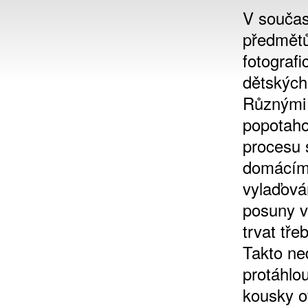
V součas
předmětů
fotograf
dětských
Různými 
popotaho
procesu s
domácím 
vylaďová
posuny v
trvat tře
Takto ned
protáhlo
kousky o