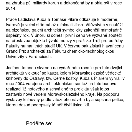
na zhruba půl miliardy korun a dokončená by mohla být v roce
2014.
Práce Ladislava Kuba a Tomáše Pilaře odkazuje k moderně,
tvarově je velmi střídmá až minimalistická. Vítězstvím v soutěži
na plzeňskou galerii architekti symbolicky zakončili mimořádně
úspěšný rok. V únoru si odnesli první cenu ve vyzvané soutěži
na přestavba objektu bývalé menzy v pražské Troji pro potřeby
Fakulty humanitních studií UK. V červnu pak získali hlavní cenu
Grand Prix architektů za Fakultu chemicko-technologickou
Univerzity v Pardubicích.
Jedinou temnou skvrnou na vydařeném roce je pro tuto dvojici
architektů vlekoucí se kauza kolem Moravskoslezské vědecké
knihovny do Ostravy, tzv. Černé kostky. Kuba s Pilařem vyhráli v
roce 2004 veřejnou architektonickou soutěž na tuto budovu,
realizaci již hotového a schváleného projektu však letos
zastavilo nové vedení Moravskoslezského kraje. Na podporu
výstavby knihovny podle vítězného návrhu byla sepsána petice,
kterou dosud podepsaly téměř čtyři tisíce lidí.
Podělte se: