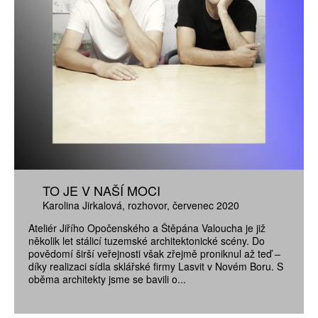
TO JE V NAŠÍ MOCI
Karolina Jirkalová
rozhovor
červenec 2020
Ateliér Jiřího Opočenského a Štěpána Valoucha je již
několik let stálicí tuzemské architektonické scény. Do
povědomí širší veřejnosti však zřejmě proniknul až teď –
díky realizaci sídla sklářské firmy Lasvit v Novém Boru. S
oběma architekty jsme se bavili o...