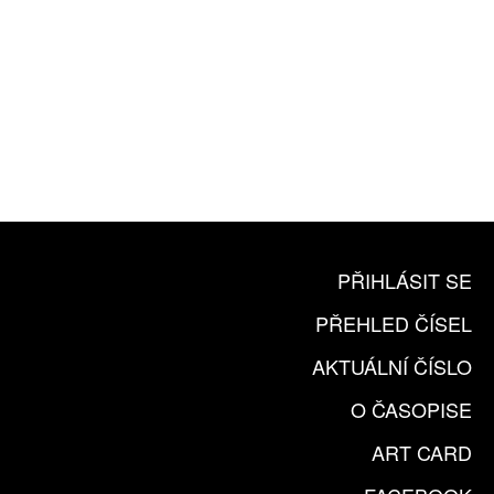
10 TIŠTĚNÝCH ČÍSEL
365 DNÍ ONLINE VERZE
ČLENSKÁ KARTA ARTCARD
KOUPIT PŘEDPLATNÉ
PŘIHLÁSIT SE
PŘEHLED ČÍSEL
AKTUÁLNÍ ČÍSLO
O ČASOPISE
ART CARD