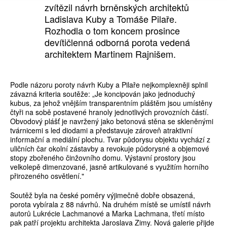
zvítězil návrh brněnských architektů
Ladislava Kuby a Tomáše Pilaře.
Rozhodla o tom koncem prosince
devítičlenná odborná porota vedená
architektem Martinem Rajnišem.
Podle názoru poroty návrh Kuby a Pilaře nejkomplexněji splnil
závazná kriteria soutěže: „Je koncipován jako jednoduchý
kubus, za jehož vnějším transparentním pláštěm jsou umístěny
čtyři na sobě postavené hranoly jednotlivých provozních částí.
Obvodový plášť je navržený jako betonová stěna se skleněnými
tvárnicemi s led diodami a představuje zároveň atraktivní
informační a mediální plochu. Tvar půdorysu objektu vychází z
uličních čar okolní zástavby a revokuje půdorysné a objemové
stopy zbořeného činžovního domu. Výstavní prostory jsou
velkolepě dimenzované, jasně artikulované s využitím horního
přirozeného osvětlení."
Soutěž byla na české poměry výjimečně dobře obsazená,
porota vybírala z 88 návrhů. Na druhém místě se umístil návrh
autorů Lukrécie Lachmanové a Marka Lachmana, třetí místo
pak patří projektu architekta Jaroslava Zimy. Nová galerie přijde