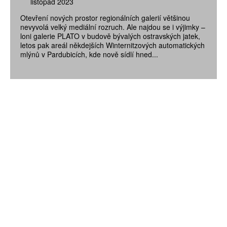
listopad 2023
Otevření nových prostor regionálních galerií většinou
nevyvolá velký mediální rozruch. Ale najdou se i výjimky –
loni galerie PLATO v budově bývalých ostravských jatek,
letos pak areál někdejších Winternitzových automatických
mlýnů v Pardubicích, kde nově sídlí hned...
ZÍSKEJTE
ROČNÍ PŘEDPLATNÉ
ZA 1100 KČ