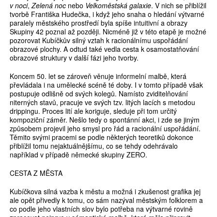
v noci
,
Zelená noc
nebo
Velkoměstská galaxie
. V nich se přiblížil
tvorbě Františka Hudečka, i když jeho snaha o hledání výtvarné
paralely městského prostředí byla spíše intuitivní a obrazy
Skupiny 42 poznal až později. Nicméně již v této etapě je možné
pozorovat Kubíčkův silný vztah k racionálnímu uspořádání
obrazové plochy. A odtud také vedla cesta k osamostatňování
obrazové struktury v další fázi jeho tvorby.
Koncem 50. let se zároveň věnuje informelní malbě, která
převládala i na umělecké scéně té doby. I v tomto případě však
postupuje odlišně od svých kolegů. Namísto zviditelňování
niterných stavů, pracuje ve svých tzv. litých lacích s metodou
drippingu. Proces lití ale koriguje, sleduje při tom určitý
kompoziční záměr. Nešlo tedy o spontánní akci, i zde se jiným
způsobem projevil jeho smysl pro řád a racionální uspořádání.
Těmito svými pracemi se podle některých teoretiků dokonce
přiblížil tomu nejaktuálnějšímu, co se tehdy odehrávalo
například v případě německé skupiny ZERO.
CESTA Z MĚSTA
Kubíčkova silná vazba k městu a možná i zkušenost grafika jej
ale opět přivedly k tomu, co sám nazýval městským folklorem a
co podle jeho vlastních slov bylo potřeba na výtvarné rovině