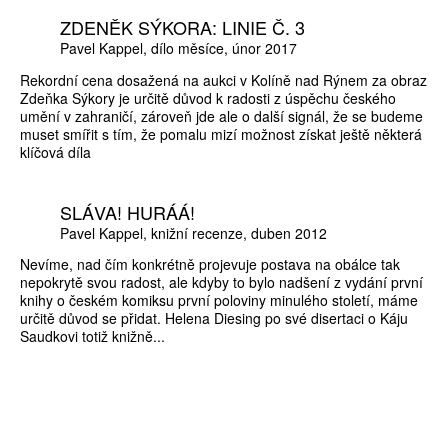
ZDENĚK SÝKORA: LINIE Č. 3
Pavel Kappel
dílo měsíce
únor 2017
Rekordní cena dosažená na aukci v Kolíně nad Rýnem za obraz
Zdeňka Sýkory je určitě důvod k radosti z úspěchu českého
umění v zahraničí, zároveň jde ale o další signál, že se budeme
muset smířit s tím, že pomalu mizí možnost získat ještě některá
klíčová díla
SLÁVA! HURÁÁ!
Pavel Kappel
knižní recenze
duben 2012
Nevíme, nad čím konkrétně projevuje postava na obálce tak
nepokrytě svou radost, ale kdyby to bylo nadšení z vydání první
knihy o českém komiksu první poloviny minulého století, máme
určitě důvod se přidat. Helena Diesing po své disertaci o Káju
Saudkovi totiž knižně...