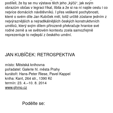
podíleli, že by se mu výstava těch jeho „kýčů“, jak svým
obrazům občas v legraci říkal, líbila a že si na ní najde cestu i co
nejvíce domácích návštěvníků. I přes veškeré pochybnosti,
které o svém díle Jan Kubíček měl, totiž určitě zůstane jedním z
nejvýraznějších a nejradikálnějších českých konstruktivních
umělců, který svým dílem přirozeně překračuje hranice své
rodné země a ve světovém kontextu zcela samozřejmě
reprezentuje to nejlepší z českého umění.
JAN KUBÍČEK: RETROSPEKTIVA
místo: Městská knihovna
pořadatel: Galerie hl. města Prahy
kurátoři: Hans-Peter Riese, Pavel Kappel
kniha: Kant, 264 str., 1390 Kč
termín: 23. 4.–10. 8. 2014
www.ghmp.cz
Podělte se: