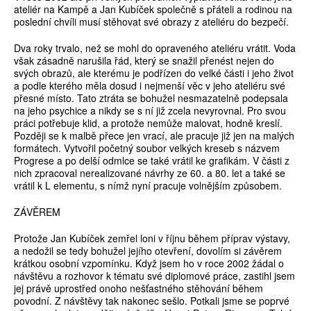
ateliér na Kampě a Jan Kubíček společně s přáteli a rodinou na
poslední chvíli musí stěhovat své obrazy z ateliéru do bezpečí.
Dva roky trvalo, než se mohl do opraveného ateliéru vrátit. Voda
však zásadně narušila řád, který se snažil přenést nejen do
svých obrazů, ale kterému je podřízen do velké části i jeho život
a podle kterého měla dosud i nejmenší věc v jeho ateliéru své
přesné místo. Tato ztráta se bohužel nesmazatelně podepsala
na jeho psychice a nikdy se s ní již zcela nevyrovnal. Pro svou
práci potřebuje klid, a protože nemůže malovat, hodně kreslí.
Později se k malbě přece jen vrací, ale pracuje již jen na malých
formátech. Vytvořil početný soubor velkých kreseb s názvem
Progrese a po delší odmlce se také vrátil ke grafikám. V části z
nich zpracoval nerealizované návrhy ze 60. a 80. let a také se
vrátil k L elementu, s nímž nyní pracuje volnějším způsobem.
ZÁVĚREM
Protože Jan Kubíček zemřel loni v říjnu během příprav výstavy,
a nedožil se tedy bohužel jejího otevření, dovolím si závěrem
krátkou osobní vzpomínku. Když jsem ho v roce 2002 žádal o
návštěvu a rozhovor k tématu své diplomové práce, zastihl jsem
jej právě uprostřed onoho nešťastného stěhování během
povodní. Z návštěvy tak nakonec sešlo. Potkali jsme se poprvé