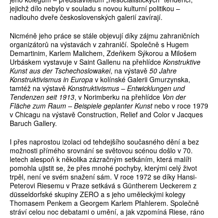
jejichž dílo nebylo v souladu s novou kulturní politikou –
nadlouho dveře československých galerií zavírají.
Nicméně jeho práce se stále objevují díky zájmu zahraničních
organizátorů na výstavách v zahraničí. Společně s Hugem
Demartinim, Karlem Malichem, Zdeňkem Sýkorou a Milošem
Urbáskem vystavuje v Saint Gallenu na přehlídce
Konstruktive
Kunst aus der Tschechoslowakei
, na výstavě
50 Jahre
Konstruktivismus in Europa
v kolínské Galerii Gmurzynska,
tamtéž na výstavě
Konstruktivismus – Entwicklungen und
Tendenzen seit 1913
, v Norimberku na přehlídce
Von der
Fläche zum Raum – Beispiele geplanter Kunst
nebo v roce 1979
v Chicagu na výstavě Construction, Relief and Color v Jacques
Baruch Gallery.
I přes naprostou izolaci od tehdejšího současného dění a bez
možnosti přímého srovnání se světovou scénou došlo v 70.
letech alespoň k několika zázračným setkáním, která malíři
pomohla ujistit se, že přes mnohé pochyby, kterými celý život
trpěl, není ve svém snažení sám. V roce 1972 se díky Hansi-
Peterovi Riesemu v Praze setkává s Güntherem Ueckerem z
düsseldorfské skupiny ZERO a s jeho uměleckými kolegy
Thomasem Penkem a Georgem Karlem Pfahlerem. Společně
stráví celou noc debatami o umění, a jak vzpomíná Riese, ráno