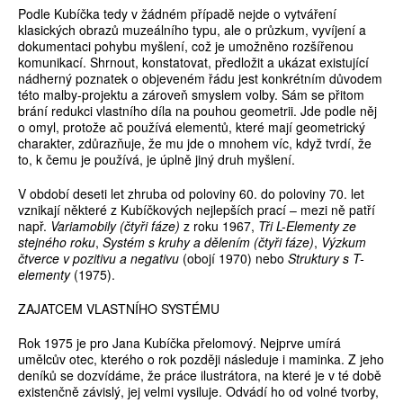
Podle Kubíčka tedy v žádném případě nejde o vytváření
klasických obrazů muzeálního typu, ale o průzkum, vyvíjení a
dokumentaci pohybu myšlení, což je umožněno rozšířenou
komunikací. Shrnout, konstatovat, předložit a ukázat existující
nádherný poznatek o objeveném řádu jest konkrétním důvodem
této malby-projektu a zároveň smyslem volby. Sám se přitom
brání redukci vlastního díla na pouhou geometrii. Jde podle něj
o omyl, protože ač používá elementů, které mají geometrický
charakter, zdůrazňuje, že mu jde o mnohem víc, když tvrdí, že
to, k čemu je používá, je úplně jiný druh myšlení.
V období deseti let zhruba od poloviny 60. do poloviny 70. let
vznikají některé z Kubíčkových nejlepších prací – mezi ně patří
např.
Variamobily (čtyři fáze)
z roku 1967,
Tři L-Elementy ze
stejného roku
,
Systém s kruhy a dělením (čtyři fáze)
,
Výzkum
čtverce v pozitivu a negativu
(obojí 1970) nebo
Struktury s T-
elementy
(1975).
ZAJATCEM VLASTNÍHO SYSTÉMU
Rok 1975 je pro Jana Kubíčka přelomový. Nejprve umírá
umělcův otec, kterého o rok později následuje i maminka. Z jeho
deníků se dozvídáme, že práce ilustrátora, na které je v té době
existenčně závislý, jej velmi vysiluje. Odvádí ho od volné tvorby,