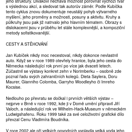
jeho struktury. Divákovi nechává možnost porovnat výchozí tvar
s výslednou akcí, a sledovat tak autorův záměr. Podle Kubíčka
tento cyklus znovu dokumentuje neustálý pohyb výtvarného
myšlení, jeho proměny a možnosti, posuny a aktivitu. Kruhy a
půlkruhy jsou pak již natrvalo jeho hlavním tématem. Obrazy s
dislokacemi jsou v průběhu let stále komplexnější, a kompoziční
metody sofistikovanější.
CESTY A STĚHOVÁNÍ
Jan Kubíček nikdy moc necestoval, nikdy dokonce nevlastnil
auto. Když se v roce 1989 otevřely hranice, byla jeho cesta do
Německa následující rok první po více jak dvaceti letech.
Zúčastnil se výstavy konkret zehn v Norimberku – osobně zde
poznal řadu svých zahraničních kolegů. Dieta Saylera, Doru
Maurer, Gianniho Colomba, Garryho Woodleyho či Imreho
Kocsise.
Nedlouho po převratu se dočkal i prvních větších výstav –
nejprve v Brně v roce 1992, kde ji v Domě umění připravil Jiří
Valoch, a následující rok ve Wilhelm-Hack-Museum v německém
Ludwigshafenu. Roku 1999 také za své celoživotní grafické dílo
převzal Cenu Vladimíra Boudníka.
V roce 2002 ale při velkých povodních vyplavila velká voda jeho