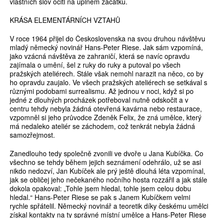
vlastních slov ocitl na úplném začátku.
KRÁSA ELEMENTÁRNÍCH VZTAHŮ
V roce 1964 přijel do Československa na svou druhou návštěvu
mladý německý novinář Hans-Peter Riese. Jak sám vzpomíná,
jako vzácná návštěva ze zahraničí, která se navíc opravdu
zajímala o umění, šel z ruky do ruky a putoval po všech
pražských ateliérech. Stále však nemohl narazit na něco, co by
ho opravdu zaujalo. Ve všech pražských ateliérech se setkával s
různými podobami surrealismu. Až jednou v noci, když si po
jedné z dlouhých procházek potřeboval nutně odskočit a v
centru tehdy nebyla žádná otevřená kavárna nebo restaurace,
vzpomněl si jeho průvodce Zdeněk Felix, že zná umělce, který
má nedaleko ateliér se záchodem, což tenkrát nebyla žádná
samozřejmost.
Zanedlouho tedy společně zvonili ve dvoře u Jana Kubíčka. Co
všechno se tehdy během jejich seznámení odehrálo, už se asi
nikdo nedozví, Jan Kubíček ale prý ještě dlouhá léta vzpomínal,
jak se obličej jeho nečekaného nočního hosta rozzářil a jak stále
dokola opakoval: „Tohle jsem hledal, tohle jsem celou dobu
hledal.“ Hans-Peter Riese se pak s Janem Kubíčkem velmi
rychle spřátelil. Německý novinář a teoretik díky českému umělci
získal kontakty na ty správné místní umělce a Hans-Peter Riese