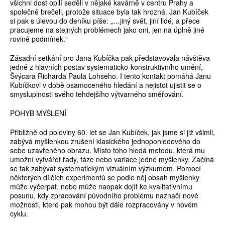
všichni dost opilí seděli v nějaké kavárně v centru Prahy a
společně brečeli, protože situace byla tak hrozná. Jan Kubíček
si pak s úlevou do deníku píše: „…jiný svět, jiní lidé, a přece
pracujeme na stejných problémech jako oni, jen na úplně jiné
rovině podmínek.“
Zásadní setkání pro Jana Kubíčka pak představovala návštěva
jedné z hlavních postav systematicko-konstruktivního umění,
Švýcara Richarda Paula Lohseho. I tento kontakt pomáhá Janu
Kubíčkovi v době osamoceného hledání a nejistot ujistit se o
smysluplnosti svého tehdejšího výtvarného směřování.
POHYB MYŠLENÍ
Přibližně od poloviny 60. let se Jan Kubíček, jak jsme si již všimli,
zabývá myšlenkou zrušení klasického jednopohledového do
sebe uzavřeného obrazu. Místo toho hledá metodu, která mu
umožní vytvářet řady, fáze nebo variace jedné myšlenky. Začíná
se tak zabývat systematickým vizuálním výzkumem. Pomocí
některých dílčích experimentů se podle něj obsah myšlenky
může vyčerpat, nebo může naopak dojít ke kvalitativnímu
posunu, kdy zpracování původního problému naznačí nové
možnosti, které pak mohou být dále rozpracovány v novém
cyklu.