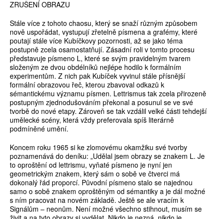
ZRUŠENÍ OBRAZU
Stále více z tohoto chaosu, který se snaží různým způsobem
nově uspořádat, vystupují zřetelně písmena a grafémy, které
poutají stále více Kubíčkovy pozornosti, až se jako téma
postupně zcela osamostatňují. Zásadní roli v tomto procesu
představuje písmeno L, které se svým pravidelným tvarem
složeným ze dvou obdélníků nejlépe hodilo k formálním
experimentům. Z nich pak Kubíček vyvinul stále přísnější
formální obrazovou řeč, kterou zbavoval odkazů k
sémantickému významu písmen. Lettrismus tak zcela přirozeně
postupným zjednodušováním překonal a posunul se ve své
tvorbě do nové etapy. Zároveň se tak vzdálil velké části tehdejší
umělecké scény, která vždy preferovala spíš literárně
podmíněné umění.
Koncem roku 1965 si ke zlomovému okamžiku své tvorby
poznamenává do deníku: „Udělal jsem obrazy se znakem L. Je
to oproštění od lettrismu, vyňaté písmeno je nyní jen
geometrickým znakem, který sám o sobě ve čtverci má
dokonalý řád proporcí. Původní písmeno stalo se najednou
samo o sobě znakem oproštěným od sémantiky a je dál možné
s ním pracovat na novém základě. Ještě se ale vracím k
Signálům – neonům. Není možné všechno stihnout, musím se
živit a na tyto obrazy si vydělat. Nikdo je nezná, nikdo je