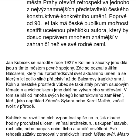
města Prahy otevírá retrospektiva jednoho
z nejvýznamnějších představitelů českého
konstruktivně-konkrétního umění. Poprvé
od 90. let tak má české publikum možnost
spatřit ucelenou přehlídku autora, který byl
dosud neprávem mnohem známější v
zahraničí než ve své rodné zemi.
Jan Kubíček se narodil v roce 1927 v Kolíně a začátky jeho díla
jsou s tímto městem pevně spojeny. Zde se poznal s Jiřím
Balcarem, který mu zprostředkoval svět aktuálního umění a se
kterým jej pojilo silné přátelství až do Balcarovy tragické smrti.
Kolín a městské prostředí vůbec se také staly prvním osudovým
tématem a východiskem jeho dalšího výtvarného směřování. V
tom se lišil od mnoha svých kolegů konstruktivního zaměření,
kteří, jako například Zdeněk Sýkora nebo Karel Malich, začali
tvořit v přírodě.
Kubíček na rozdíl od nich vzpomínal spíše na to, jak dlouhé
hodiny procházel ulicemi, vnímal architekturu, uskupení staveb,
ruch ulic, nebo naopak noční ticho a umělé osvětlení. Své
tehdejší zážitky zpracoval v grafických listech
Město svítí
,
Město