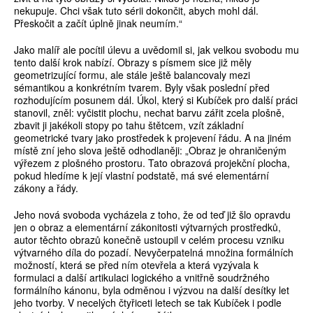
nekupuje. Chci však tuto sérii dokončit, abych mohl dál.
Přeskočit a začít úplně jinak neumím.“
Jako malíř ale pocítil úlevu a uvědomil si, jak velkou svobodu mu
tento další krok nabízí. Obrazy s písmem sice již měly
geometrizující formu, ale stále ještě balancovaly mezi
sémantikou a konkrétním tvarem. Byly však poslední před
rozhodujícím posunem dál. Úkol, který si Kubíček pro další práci
stanovil, zněl: vyčistit plochu, nechat barvu zářit zcela plošně,
zbavit ji jakékoli stopy po tahu štětcem, vzít základní
geometrické tvary jako prostředek k projevení řádu. A na jiném
místě zní jeho slova ještě odhodlaněji: „Obraz je ohraničeným
výřezem z plošného prostoru. Tato obrazová projekční plocha,
pokud hledíme k její vlastní podstatě, má své elementární
zákony a řády.
Jeho nová svoboda vycházela z toho, že od teď již šlo opravdu
jen o obraz a elementární zákonitosti výtvarných prostředků,
autor těchto obrazů konečně ustoupil v celém procesu vzniku
výtvarného díla do pozadí. Nevyčerpatelná množina formálních
možností, která se před ním otevřela a která vyzývala k
formulaci a další artikulaci logického a vnitřně soudržného
formálního kánonu, byla odměnou i výzvou na další desítky let
jeho tvorby. V necelých čtyřiceti letech se tak Kubíček i podle