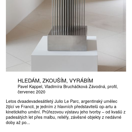
HLEDÁM, ZKOUŠÍM, VYRÁBÍM
Pavel Kappel
Vladimíra Brucháčková Závodná
profil
červenec 2020
Letos dvaadevadesátiletý Julio Le Parc, argentinský umělec
žijící ve Francii, je jedním z hlavních představitelů op-artu a
kinetického umění. Průřezovou výstavu jeho tvorby – od kvašů z
padesátých let přes malbu, reliéfy, závěsné objekty z nedávné
doby až po...