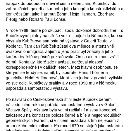
naopak do budoucna otevřel cestu nejen Janu Kubíčkovi do
zahraničních galerií a k mnoha jeho kolegům konstruktivistům a
konkrétistům, jako Hartmut Böhm, Heijo Hangen, Eberhard
Fiebig nebo Richard Paul Lohse.
V roce 1968, těsně po okupaci, spolu dokonce dobrodružně – s
Kubíčkovými plátny na střeše vozu – odjeli do Německa, kde se
chystala Kubíčkova samostatná výstava v Galerii Teufel v
Koblenci. Tam Jan Kubíček zůstal dva měsíce a intenzivně
uvažoval o emigraci. Zájem o jeho práci byl značný a jeho
kariéra by jistě úspěšně pokračovala. On se ale rozhodl vrátit
domů. Kontakty, které zde navázal, udržoval alespoň
korespondenčně i v dalších letech. Mezi hlavní osobnosti, se
kterými se tehdy seznámil, byl sběratel Hans Thörner a
galeristka Heidi Hoffmanová, která jako jedna z prvních vytiskla
ve své edici Kubíčkovy grafiky a v roce 1990 mu v Německu
uspořádala samostatnou výstavu.
Po návratu do Československa stihl ještě Kubíček během
následujícího roku uspořádat samostatnou výstavu v Galerii
Václava Špály. Výstava byla velmi radikální a svou koncepcí,
založenou na kontrastní poloze černé a bílé a nejjednodušších
geometrických tvarech, si v ničem nezadala s tím nejlepším z
amerického minimalismu. Po roce 1970 se stejně jako ostatním
jeho kolegům – představitelům „nesocialistických“ tendencí,