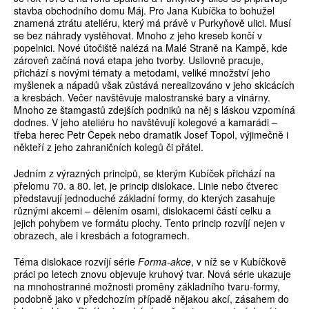
stavba obchodního domu Máj. Pro Jana Kubíčka to bohužel
znamená ztrátu ateliéru, který má právě v Purkyňově ulici. Musí
se bez náhrady vystěhovat. Mnoho z jeho kreseb končí v
popelnici. Nové útočiště nalézá na Malé Straně na Kampě, kde
zároveň začíná nová etapa jeho tvorby. Usilovně pracuje,
přichází s novými tématy a metodami, veliké množství jeho
myšlenek a nápadů však zůstává nerealizováno v jeho skicácích
a kresbách. Večer navštěvuje malostranské bary a vinárny.
Mnoho ze štamgastů zdejších podniků na něj s láskou vzpomíná
dodnes. V jeho ateliéru ho navštěvují kolegové a kamarádi –
třeba herec Petr Čepek nebo dramatik Josef Topol, výjimečně i
někteří z jeho zahraničních kolegů či přátel.
Jedním z výrazných principů, se kterým Kubíček přichází na
přelomu 70. a 80. let, je princip dislokace. Linie nebo čtverec
představují jednoduché základní formy, do kterých zasahuje
různými akcemi – dělením osami, dislokacemi částí celku a
jejich pohybem ve formátu plochy. Tento princip rozvíjí nejen v
obrazech, ale i kresbách a fotogramech.
Téma dislokace rozvíjí série
Forma-akce
, v níž se v Kubíčkově
práci po letech znovu objevuje kruhový tvar. Nová série ukazuje
na mnohostranné možnosti proměny základního tvaru-formy,
podobně jako v předchozím případě nějakou akcí, zásahem do