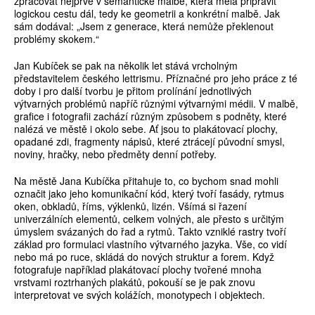
zpracovat nejprve v sémantické malbě, která měla připravit
logickou cestu dál, tedy ke geometrii a konkrétní malbě. Jak
sám dodával: „Jsem z generace, která nemůže překlenout
problémy skokem.“
Jan Kubíček se pak na několik let stává vrcholným
představitelem českého lettrismu. Příznačné pro jeho práce z té
doby i pro další tvorbu je přitom prolínání jednotlivých
výtvarných problémů napříč různými výtvarnými médii. V malbě,
grafice i fotografii zachází různým způsobem s podněty, které
nalézá ve městě i okolo sebe. Ať jsou to plakátovací plochy,
opadané zdi, fragmenty nápisů, které ztrácejí původní smysl,
noviny, hračky, nebo předměty denní potřeby.
Na městě Jana Kubíčka přitahuje to, co bychom snad mohli
označit jako jeho komunikační kód, který tvoří fasády, rytmus
oken, obkladů, říms, výklenků, lizén. Všímá si řazení
univerzálních elementů, celkem volných, ale přesto s určitým
úmyslem svázaných do řad a rytmů. Takto vzniklé rastry tvoří
základ pro formulaci vlastního výtvarného jazyka. Vše, co vidí
nebo má po ruce, skládá do nových struktur a forem. Když
fotografuje například plakátovací plochy tvořené mnoha
vrstvami roztrhaných plakátů, pokouší se je pak znovu
interpretovat ve svých kolážích, monotypech i objektech.