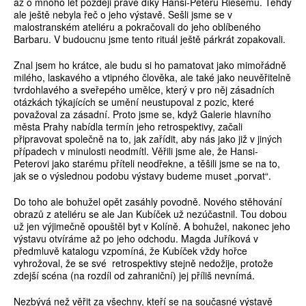
až o mnoho let později právě díky Hansi-Peteru Riesemu. Tehdy
ale ještě nebyla řeč o jeho výstavě. Sešli jsme se v
malostranském ateliéru a pokračovali do jeho oblíbeného
Barbaru. V budoucnu jsme tento rituál ještě párkrát zopakovali.
Znal jsem ho krátce, ale budu si ho pamatovat jako mimořádně
milého, laskavého a vtipného člověka, ale také jako neuvěřitelně
tvrdohlavého a sveřepého umělce, který v pro něj zásadních
otázkách týkajících se umění neustupoval z pozic, které
považoval za zásadní. Proto jsme se, když Galerie hlavního
města Prahy nabídla termín jeho retrospektivy, začali
připravovat společně na to, jak zařídit, aby nás jako již v jiných
případech v minulosti neodmítl. Věřili jsme ale, že Hansi-
Peterovi jako starému příteli neodřekne, a těšili jsme se na to,
jak se o výslednou podobu výstavy budeme muset „porvat“.
Do toho ale bohužel opět zasáhly povodně. Nového stěhování
obrazů z ateliéru se ale Jan Kubíček už nezúčastnil. Tou dobou
už jen výjimečně opouštěl byt v Kolíně. A bohužel, nakonec jeho
výstavu otvíráme až po jeho odchodu. Magda Juříková v
předmluvě katalogu vzpomíná, že Kubíček vždy hořce
vyhrožoval, že se své retrospektivy stejně nedožije, protože
zdejší scéna (na rozdíl od zahraniční) jej příliš nevnímá.
Nezbývá než věřit za všechny, kteří se na současné výstavě