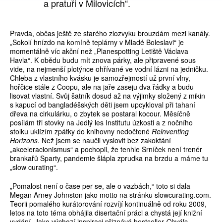
a pratuři v Milovicích“.
Pravda, občas ještě ze starého zlozvyku brouzdám mezi kanály.
„Sokolí hnízdo na komíně teplárny v Mladé Boleslavi“ je
momentálně víc akční než „Planespotting Letiště Václava
Havla“. K obědu budu mít znova párky, ale připravené sous
vide, na nejmenší plotýnce ohřívané ve vodní lázni na jedničku.
Chleba z vlastního kvásku je samozřejmostí už první vlny,
hořčice stále z Coopu, ale na jaře zaseju dva řádky a budu
lisovat vlastní. Svůj šatník dosud až na výjimky složený z mikin
s kapucí od bangladéšských děti jsem ­upcykloval při tahaní
dřeva na cirkulárku, o zbytek se postaral kocour. Měsíčně
posílám tři stovky na Jedlý les Institutu úzkosti a z nočního
stolku uklízím zpátky do knihovny nedočtené
Reinventing
Horizons
. Než jsem se naučil vyslovit bez zakoktání
„akceleracionismus“ a pochopil, že tenhle Srníček není trenér
brankařů Sparty, pandemie šlápla zprudka na brzdu a máme tu
„slow curating“.
„Pomalost není o čase per se, ale o vazbách,“ toto si dala
Megan Arney Johnston jako motto na stránku slowcurating.com.
Teorii pomalého kurátorování rozvíjí kontinuálně od roku 2009,
letos na toto téma obhájila disertační práci a chystá její knižní
vydání. Jako výchozí inspiraci přiznává bestseller
Chvála