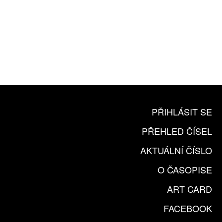
10 TIŠTĚNÝCH ČÍSEL
365 DNÍ ONLINE VERZE
ČLENSKÁ KARTA ARTCARD
KOUPIT PŘEDPLATNÉ
PŘIHLÁSIT SE
PŘEHLED ČÍSEL
AKTUÁLNÍ ČÍSLO
O ČASOPISE
ART CARD
FACEBOOK