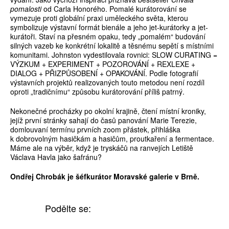
pomalosti
od Carla Honorého. Pomalé kurátorování se
vymezuje proti globální praxi uměleckého světa, kterou
symbolizuje výstavní formát bienále a jeho jet-kurátorky a jet-
kurátoři. Staví na přesném opaku, tedy „pomalém“ budování
silných vazeb ke konkrétní lokalitě a těsnému sepětí s místními
komunitami. Johnston vydestilovala rovnici: SLOW CURATING =
VÝZKUM + EXPERIMENT + POZOROVÁNÍ + REXLEXE +
DIALOG + PŘIZPŮSOBENÍ + OPAKOVÁNÍ. Podle fotografií
výstavních projektů realizovaných touto metodou není rozdíl
oproti „tradičnímu“ způsobu kurátorování příliš patrný.
Nekonečné procházky po okolní krajině, čtení místní kroniky,
jejíž první stránky sahají do časů panování Marie Terezie,
domlouvaní termínu prvních zoom přástek, přihláška
k dobrovolným hasičkám a hasičům, proutkaření a fermentace.
Máme ale na výběr, když je tryskáčů na ranvejích Letiště
Václava Havla jako šafránu?
Ondřej Chrobák je šéfkurátor Moravské galerie v Brně.
Podělte se: