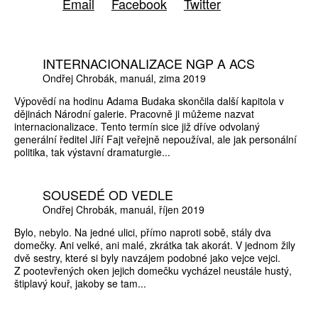
Email
Facebook
Twitter
INTERNACIONALIZACE NGP A ACS
Ondřej Chrobák
manuál
zima 2019
Výpovědí na hodinu Adama Budaka skončila další kapitola v
dějinách Národní galerie. Pracovně ji můžeme nazvat
internacionalizace. Tento termín sice již dříve odvolaný
generální ředitel Jiří Fajt veřejně nepoužíval, ale jak personální
politika, tak výstavní dramaturgie...
SOUSEDÉ OD VEDLE
Ondřej Chrobák
manuál
říjen 2019
Bylo, nebylo. Na jedné ulici, přímo naproti sobě, stály dva
domečky. Ani velké, ani malé, zkrátka tak akorát. V jednom žily
dvě sestry, které si byly navzájem podobné jako vejce vejci.
Z pootevřených oken jejich domečku vycházel neustále hustý,
štiplavý kouř, jakoby se tam...