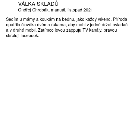
VÁLKA SKLADŮ
Ondřej Chrobák
manuál
listopad 2021
Sedím u mámy a koukám na bednu, jako každý víkend. Příroda
opatřila člověka dvěma rukama, aby mohl v jedné držet ovladač
a v druhé mobil. Zatímco levou zappuju TV kanály, pravou
skroluji facebook.
ZÍSKEJTE
ROČNÍ PŘEDPLATNÉ
ZA 1100 KČ