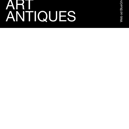
Web od BlueGhost