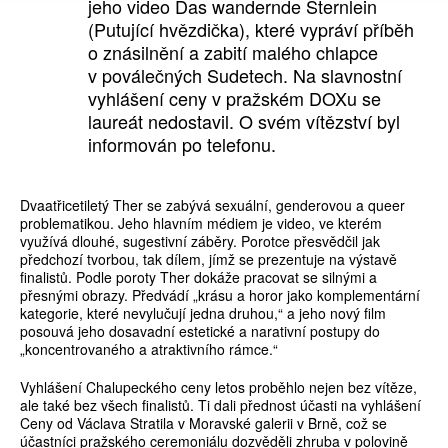
jeho video Das wandernde Sternlein
(Putující hvězdička), které vypráví příběh
o znásilnění a zabití malého chlapce
v poválečných Sudetech. Na slavnostní
vyhlášení ceny v pražském DOXu se
laureát nedostavil. O svém vítězství byl
informován po telefonu.
Dvaatřicetiletý Ther se zabývá sexuální, genderovou a queer
problematikou. Jeho hlavním médiem je video, ve kterém
využívá dlouhé, sugestivní záběry. Porotce přesvědčil jak
předchozí tvorbou, tak dílem, jímž se prezentuje na výstavě
finalistů. Podle poroty Ther dokáže pracovat se silnými a
přesnými obrazy. Předvádí „krásu a horor jako komplementární
kategorie, které nevylučují jedna druhou,“ a jeho nový film
posouvá jeho dosavadní estetické a narativní postupy do
„koncentrovaného a atraktivního rámce.“
Vyhlášení Chalupeckého ceny letos proběhlo nejen bez vítěze,
ale také bez všech finalistů. Ti dali přednost účasti na vyhlášení
Ceny od Václava Stratila v Moravské galerii v Brně, což se
účastníci pražského ceremoniálu dozvěděli zhruba v polovině