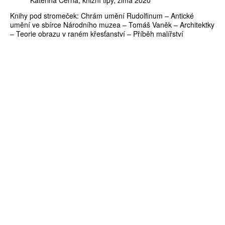
Knihy pod stromeček: Chrám umění Rudolfinum – Antické
umění ve sbírce Národního muzea – Tomáš Vaněk – Architektky
– Teorie obrazu v raném křesťanství – Příběh malířství
ZÍSKEJTE
ROČNÍ PŘEDPLATNÉ
ZA 1100 KČ
10 TIŠTĚNÝCH ČÍSEL
365 DNÍ ONLINE VERZE
ČLENSKÁ KARTA ARTCARD