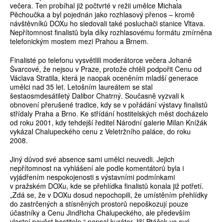
večera. Ten probíhal již počtvrté v režii umělce Michala
Pěchoučka a byl pojednán jako rozhlasový přenos – kromě
návštěvníků DOXu ho sledovali také posluchači stanice Vltava.
Nepřítomnost finalistů byla díky rozhlasovému formátu zmírněna
telefonickým mostem mezi Prahou a Brnem.
Finalisté po telefonu vysvětlili moderátorce večera Johaně
Švarcové, že nejsou v Praze, protože chtěli podpořit Cenu od
Václava Stratila, která je naopak oceněním mladší generace
umělci nad 35 let. Letošním laureátem se stal
šestaosmdesátiletý Dalibor Chatrný. Současně vyzvali k
obnovení přerušené tradice, kdy se v pořádání výstavy finalistů
střídaly Praha a Brno. Ke střídání hostitelských měst docházelo
od roku 2001, kdy tehdejší ředitel Národní galerie Milan Knížák
vykázal Chalupeckého cenu z Veletržního paláce, do roku
2008.
Jiný důvod své absence sami umělci neuvedli. Jejich
nepřítomnost na vyhlášení ale podle komentátorů byla i
vyjádřením nespokojenosti s výstavními podmínkami
v pražském DOXu, kde se přehlídka finalistů konala již potřetí.
„Zdá se, že v DOXu dosud nepochopili, že umístěním přehlídky
do zastrčených a stísněných prostorů nepoškozují pouze
účastníky a Cenu Jindřicha Chalupeckého, ale především
vlastní pověst hostitele,“ napsal kurátor Jiří Ptáček ve své