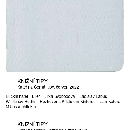
KNIŽNÍ TIPY
Kateřina Černá
tipy
červen 2022
Buckminster Fuller – Jitka Svobodová – Ladislav Lábus –
Wittlichův Rodin – Rozhovor s Krištofem Kinterou – Jan Kotěra:
Mýtus architekta
KNIŽNÍ TIPY
Kateřina Černá
knižní tipy
zima 2020