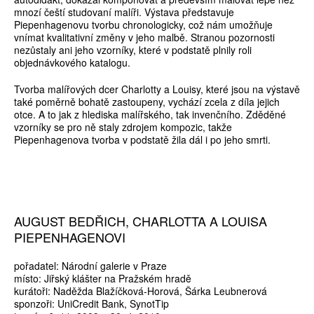
mnozí čeští studovaní malíři. Výstava představuje
Piepenhagenovu tvorbu chronologicky, což nám umožňuje
vnímat kvalitativní změny v jeho malbě. Stranou pozornosti
nezůstaly ani jeho vzorníky, které v podstatě plnily roli
objednávkového katalogu.
Tvorba malířových dcer Charlotty a Louisy, které jsou na výstavě
také poměrně bohatě zastoupeny, vychází zcela z díla jejich
otce. A to jak z hlediska malířského, tak invenčního. Zděděné
vzorníky se pro ně staly zdrojem kompozic, takže
Piepenhagenova tvorba v podstatě žila dál i po jeho smrti.
AUGUST BEDŘICH, CHARLOTTA A LOUISA
PIEPENHAGENOVI
pořadatel: Národní galerie v Praze
místo: Jiřský klášter na Pražském hradě
kurátoři: Naděžda Blažíčková-Horová, Šárka Leubnerová
sponzoři: UniCredit Bank, SynotTip