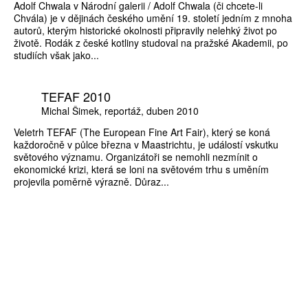
Adolf Chwala v Národní galerii / Adolf Chwala (či chcete-li
Chvála) je v dějinách českého umění 19. století jedním z mnoha
autorů, kterým historické okolnosti připravily nelehký život po
životě. Rodák z české kotliny studoval na pražské Akademii, po
studiích však jako...
TEFAF 2010
Michal Šimek
reportáž
duben 2010
Veletrh TEFAF (The European Fine Art Fair), který se koná
každoročně v půlce března v Maastrichtu, je událostí vskutku
světového významu. Organizátoři se nemohli nezmínit o
ekonomické krizi, která se loni na světovém trhu s uměním
projevila poměrně výrazně. Důraz...
ZÍSKEJTE