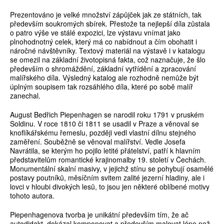
Prezentováno je velké množství zápůjček jak ze státních, tak
především soukromých sbírek. Přestože ta nejlepší díla zůstala
o patro výše ve stálé expozici, lze výstavu vnímat jako
plnohodnotný celek, který má co nabídnout a čím obohatit i
náročné návštěvníky. Textový materiál na výstavě i v katalogu
se omezil na základní životopisná fakta, což naznačuje, že šlo
především o shromáždění, základní vytřídění a zpracování
malířského díla. Výsledný katalog ale rozhodně nemůže být
úplným soupisem tak rozsáhlého díla, které po sobě malíř
zanechal.
August Bedřich Piepenhagen se narodil roku 1791 v pruském
Soldinu. V roce 1810 či 1811 se usadil v Praze a věnoval se
knoflíkářskému řemeslu, později vedl vlastní dílnu stejného
zaměření. Souběžně se věnoval malířství. Vedle Josefa
Navrátila, se kterým ho pojilo letité přátelství, patří k hlavním
představitelům romantické krajinomalby 19. století v Čechách.
Monumentální skalní masivy, v jejichž stínu se pohybují osamělé
postavy poutníků, měsíčním svitem zalité jezerní hladiny, ale i
lovci v hloubi divokých lesů, to jsou jen některé oblíbené motivy
tohoto autora.
Piepenhagenova tvorba je unikátní především tím, že ač
autodidakt, dokázal komponovat a především malovat lépe než