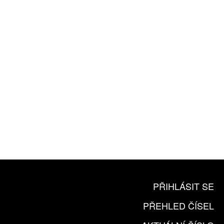
ROČNÍ PŘEDPLATNÉ
ZA 1100 KČ
10 TIŠTĚNÝCH ČÍSEL
365 DNÍ ONLINE VERZE
ČLENSKÁ KARTA ARTCARD
KOUPIT PŘEDPLATNÉ
PŘIHLÁSIT SE
PŘEHLED ČÍSEL