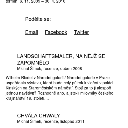
termín: 6. 11. 2009 – 30. 4. 2010
Podělte se:
Email
Facebook
Twitter
LANDSCHAFTSMALER, NA NĚJŽ SE
ZAPOMNĚLO
Michal Šimek
recenze
duben 2008
Wilhelm Riedel v Národní galerii / Národní galerie v Praze
uspořádala výstavu, která bude celý půlrok k vidění v paláci
Kinských na Staroměstském náměstí. Stojí za to ji alespoň
jednou navštívit? Rozhodně ano, a jste-li milovníky českého
krajinářství 19. století,...
CHVÁLA CHWALY
Michal Šimek
recenze
listopad 2011