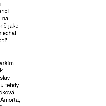
h
encí
m na
ně jako
 nechat
poň
tarším
ak
islav
 u tehdy
ádková
 Amorta,