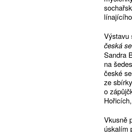
sochařsk
línající
Výstavu
česká se
Sandra B
na šedesá
české se
ze sbírk
o zápůjčk
Hořicích
Vkusně p
úskalím p