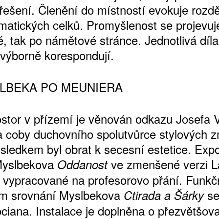
í řešení. Členění do místností evokuje rozd
matických celků. Promyšlenost se projevuj
, tak po námětové stránce. Jednotlivá díla
 výborně korespondují.
LBEKA PO MEUNIERA
ostor v přízemí je věnován odkazu Josefa 
ATNÉ
 coby duchovního spolutvůrce stylových 
ýsledkem byl obrat k secesní estetice. Expo
Myslbekova
ve zmenšené verzi L
Oddanost
 vypracované na profesorovo přání. Funkčn
m srovnání Myslbekova
s
Ctirada a Šárky
ciana. Instalace je doplněna o přezvětšov