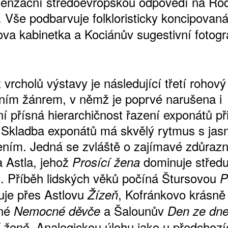
 senzační středoevropskou odpovědí na Ro
. Vše podbarvuje folkloristicky koncipovan
va kabinetka a Kociánův sugestivní fotogr
vrcholů výstavy je následující třetí rohový
lním žánrem, v němž je poprvé narušena i
í přísná hierarchičnost řazení exponátů př
 Skladba exponátů má skvělý rytmus s ja
ením. Jedná se zvláště o zajímavé zdůraz
a Astla, jehož
dominuje středu
Prosící žena
i. Příběh lidských věků počíná Štursovou
P
uje přes Astlovu
, Kofránkovo krásně
Žízeň
ané
a Šalounův
Nemocné děvče
Den ze dn
. Analogickou úlohu jako u předchozí
í ženě