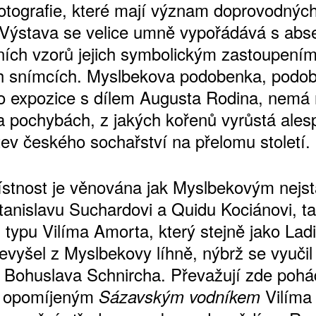
otografie, které mají význam doprovodnýc
. Výstava se velice umně vypořádává s abs
ních vzorů jejich symbolickým zastoupení
 snímcích. Myslbekova podobenka, podob
ŠTĚNÝCH ČÍSEL
o expozice s dílem Augusta Rodina, nemá
 ONLINE VERZE
a pochybách, z jakých kořenů vyrůstá ales
ARTA ARTCARD
tev českého sochařství na přelomu století.
stnost je věnována jak Myslbekovým nejs
anislavu Suchardovi a Quidu Kociánovi, t
 typu Vilíma Amorta, který stejně jako Lad
evyšel z Myslbekovy líhně, nýbrž se vyučil
 Bohuslava Schnircha. Převažují zde poh
s opomíjeným
Vilíma
Sázavským vodníkem