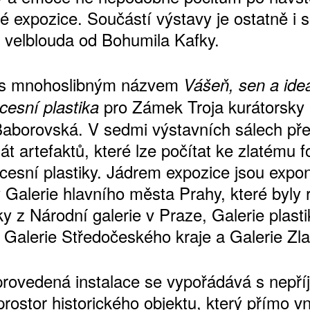
é expozice. Součástí výstavy je ostatně i 
ho velblouda od Bohumila Kafky.
 s mnohoslibným názvem
Vášeň, sen a ideá
pro Zámek Troja kurátorsky p
cesní plastika
aborovská. V sedmi výstavních sálech pře
t artefaktů, které lze počítat ke zlatému 
cesní plastiky. Jádrem expozice jsou expo
y Galerie hlavního města Prahy, které byly 
y z Národní galerie v Praze, Galerie plasti
, Galerie Středočeského kraje a Galerie Zla
rovedená instalace se vypořádává s nepř
rostor historického objektu, který přímo v