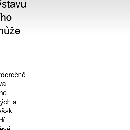
ýstavu
ího
 může
ždoročně
va
ího
ných a
 však
dí
těvě