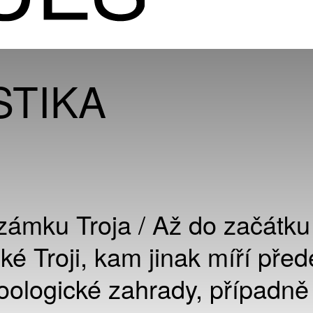
STIKA
zámku Troja / Až do začátku
ské Troji, kam jinak míří pře
zoologické zahrady, případně