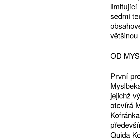
limitujíc
sedmi te
obsahové
většinou
OD MYS
ZÍSKEJTE
První pr
ROČNÍ PŘEDPL
Myslbeka
jejichž v
ZA 1100 KČ
otevírá 
Kofránka
předevší
Quida Ko