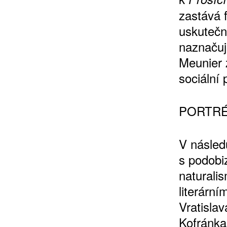
zastává 
uskutečn
naznačuje
Meunier z
sociální 
PORTRÉ
V násled
s podobi
naturali
literární
Vratisla
Kofránka