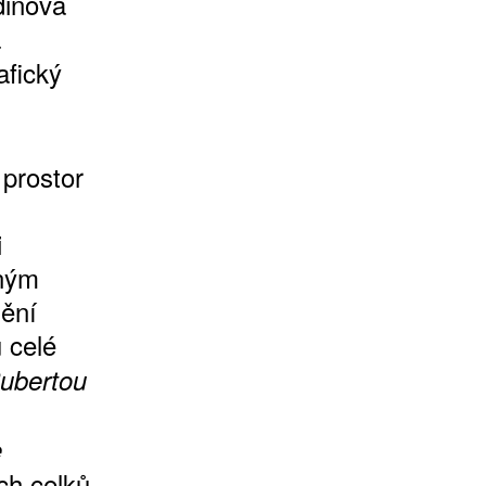
dinova
á
afický
 prostor
i
sným
nění
 celé
ubertou
e
ch celků