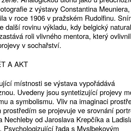
fotografie z výstavy Constantina Meuniera,
ila v roce 1906 v pražském Rudolfinu. Sn
 další rovinu výkladu, kdy belgický natural
astává roli vlivného mentora, který ovlivni
projevy v sochařství.
T A AKT
ující místnosti se výstava vypořádává
znou. Uvedeny jsou syntetizující projevy 
smu a symbolismu. Vliv na imaginaci prost
m prostředím se projevuje ve srovnání portr
va Nechleby od Jaroslava Krepčíka a Ladis
. Psychologizující řada s Myslbekovým