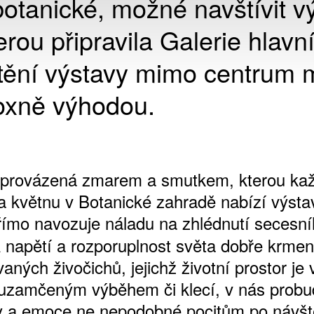
otanické, možné navštívit v
erou připravila Galerie hlavn
tění výstavy mimo centrum
oxně výhodou.
oprovázená zmarem a smutkem, kterou ka
a květnu v Botanické zahradě nabízí výsta
římo navozuje náladu na zhlédnutí secesn
 napětí a rozporuplnost světa dobře krme
ných živočichů, jejichž životní prostor je
zamčeným výběhem či klecí, v nás probu
 a emoce ne nepodobné pocitům po návš