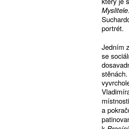
který je
Myslitele
Suchardo
portrét.
Jedním z 
se sociá
dosavadn
stěnách.
vyvrchol
Vladimír
místnost
a pokrač
patinov
k
Prosíc