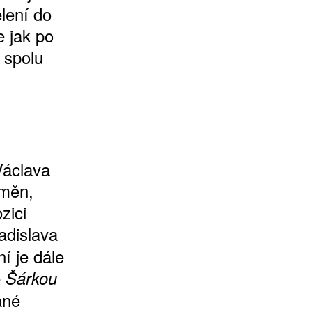
ělení do
e jak po
 spolu
Václava
změn,
zici
adislava
í je dále
e
Šárkou
ané