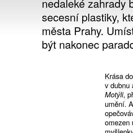
nedaleké zahrady b
secesní plastiky, kt
města Prahy. Umís
být nakonec parad
Krása d
v dubnu 
, p
Motýli
umění. A
opečováva
omezen u
myšlenky