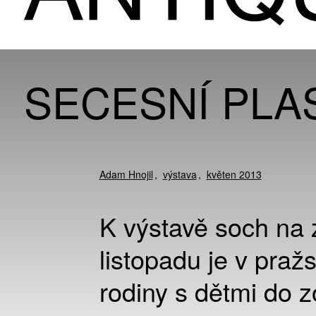
SECESNÍ PLA
Adam Hnojil
výstava
květen 2013
K výstavě soch na 
listopadu je v praž
rodiny s dětmi do 