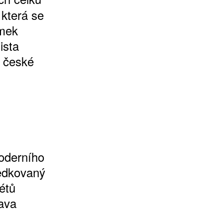
 která se
ímek
ista
l české
moderního
ředkovaný
étů
lava