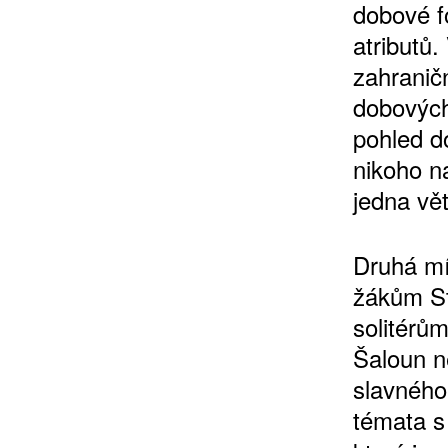
dobové f
atributů
zahranič
dobových
10 TI
pohled d
365 DNÍ
nikoho n
ČLENSKÁ K
jedna vě
KOUPIT PŘEDPLATNÉ
Druhá mí
žákům St
solitérům
Šaloun n
slavného
témata 