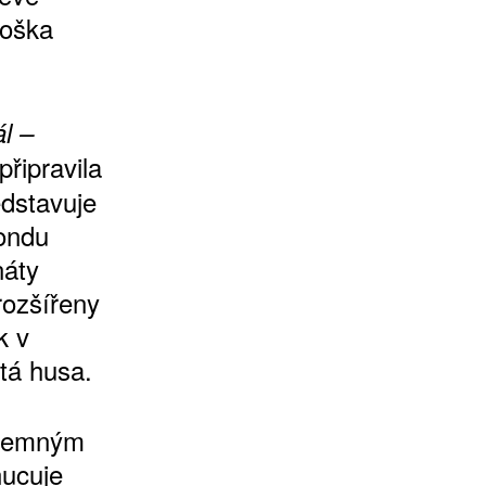
soška
l –
řipravila
dstavuje
fondu
náty
rozšířeny
k v
tá husa.
íjemným
nucuje