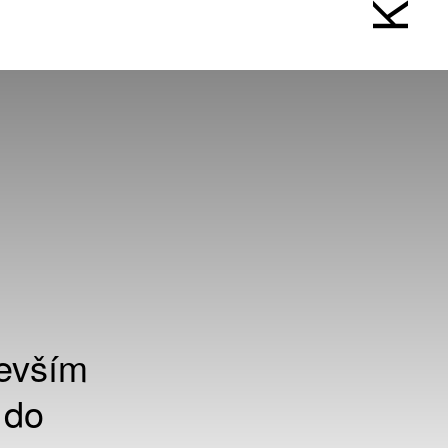
devším
 do