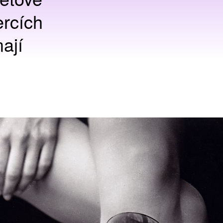
ercích
ají