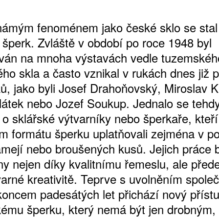
námým fenoménem jako české sklo se stal 
 šperk. Zvláště v období po roce 1948 byl
ŠTĚNÝCH ČÍSEL
ván na mnoha výstavách vedle tuzemskéh
 ONLINE VERZE
ho skla a často vznikal v rukách dnes již p
ARTA ARTCARD
ů, jako byli Josef Drahoňovský, Miroslav Kl
látek nebo Jozef Soukup. Jednalo se tehd
o sklářské výtvarníky nebo šperkaře, kteří
m formátu šperku uplatňovali zejména v p
amejí nebo broušených kusů. Jejich práce 
y nejen díky kvalitnímu řemeslu, ale před
tvarné kreativitě. Teprve s uvolněním spol
oncem padesátých let přichází nový příst
kému šperku, který nemá být jen drobným,