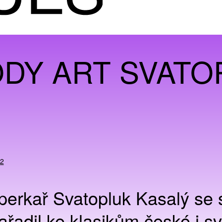
DY ART SVATO
22
perkař Svatopluk Kasalý se 
zařadil ke klasikům české i s