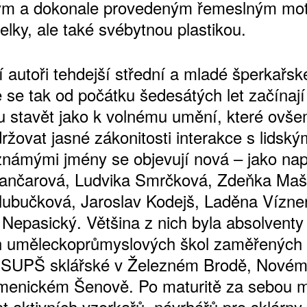
ým a dokonale provedeným řemeslným mo
telky, ale také svébytnou plastikou.
í autoři tehdejší střední a mladé šperkařsk
 se tak od počátku šedesátých let začínají
u stavět jako k volnému umění, které ovše
ržovat jasné zákonitosti interakce s lidský
 známými jmény se objevují nová – jako nap
ančarová, Ludvika Smrčková, Zdeňka Maš
lubučková, Jaroslav Kodejš, Laděna Vízne
 Nepasický. Většina z nich byla absolventy
h uměleckoprůmyslových škol zaměřených 
 SUPŠ sklářské v Železném Brodě, Novém
enickém Šenově. Po maturitě za sebou mě
t aktivních vzorkařů, návrhářů pro sklárny