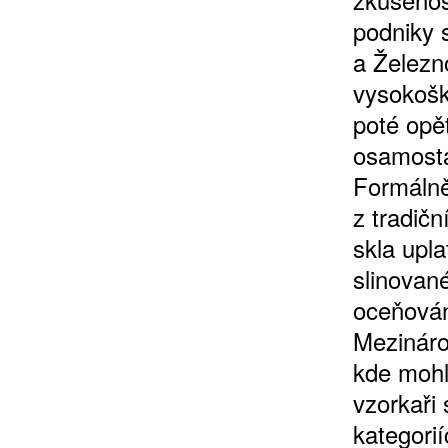
podniky 
a Železn
vysokošk
poté opě
osamostat
Formálně
z tradičn
skla upl
slinované
oceňován
Mezináro
kde mohl
vzorkaři 
kategorií