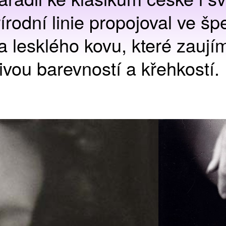
írodní linie propojoval ve šp
 lesklého kovu, které zaujím
tlivou barevností a křehkostí.