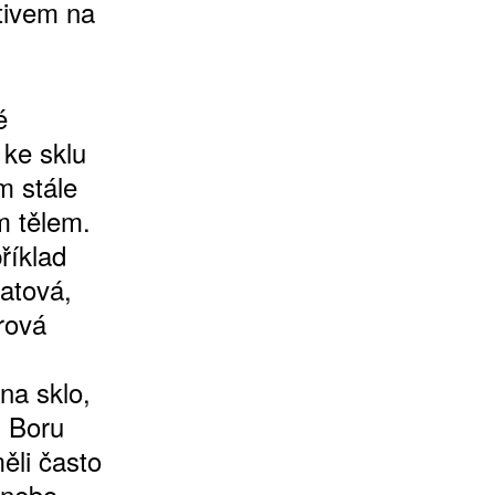
tivem na
é
 ke sklu
m stále
m tělem.
říklad
atová,
rová
na sklo,
 Boru
li často
 nebo