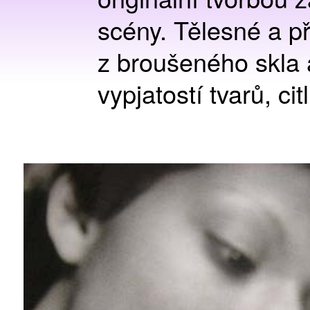
scény. Tělesné a př
z broušeného skla a
vypjatostí tvarů, ci