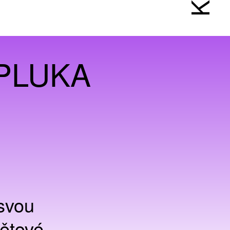
PLUKA
svou
větové