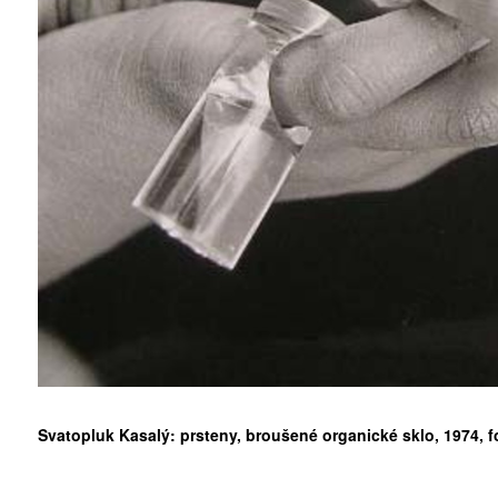
ZÍSKEJTE
ROČNÍ PŘEDPL
ZA 1100 KČ
Svatopluk Kasalý: prsteny, broušené organické sklo, 1974, 