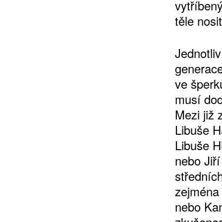
vytříben
těle nosi
Jednotliv
generace
ve šperk
musí dod
Mezi již
Libuše H
Libuše H
nebo Jiří
středníc
zejména
nebo Kam
zkušenos