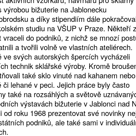
s výrobou bižuterie na Jablonecku
obrodsku a díky stipendiím dále pokračoval
olském studiu na VŠUP v Praze. Někteří z
t vraceli do podniků, z nichž se mnozí pos
nili a tvořili volně ve vlastních ateliérech.
 ve svých autorských špercích vycházeli
ích technik sklářské výroby. Kromě broušen
atňovali také sklo vinuté nad kahanem nebo
 či lehané v peci. Jejich práce byly často
y také na rozsáhlých a světově uznávaný
dních výstavách bižuterie v Jablonci nad N
i od roku 1968 prezentovat své novinky ne
státních podniků, ale také sami v individuá
ch.