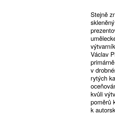
Stejně z
skleněný
10 TI
prezento
365 DNÍ
umělecké
ČLENSKÁ K
výtvarník
Václav P
primárně 
KOUPIT PŘEDPLATNÉ
v drobné
rytých k
oceňován
kvůli vý
poměrů k
k autors