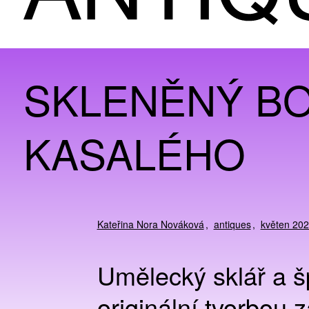
SKLENĚNÝ BO
KASALÉHO
Kateřina Nora Nováková
antiques
květen 20
Umělecký sklář a š
originální tvorbou 