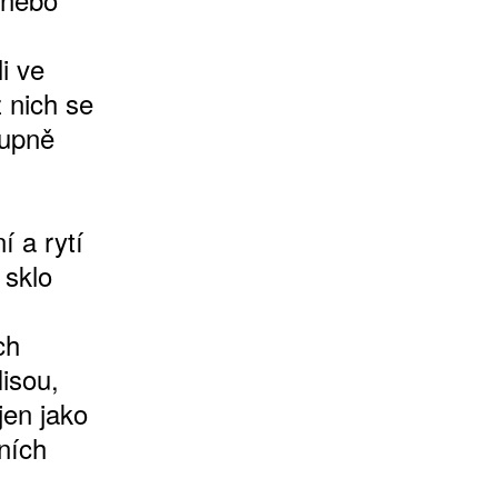
i ve
 nich se
tupně
í a rytí
 sklo
ch
isou,
jen jako
lních