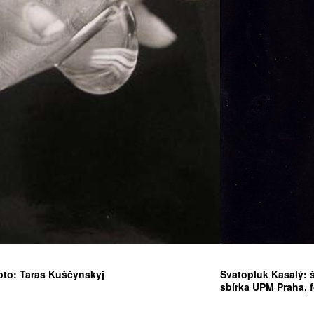
ATNÉ
foto: Taras Kuščynskyj
Svatopluk Kasalý: 
sbírka UPM Praha, 