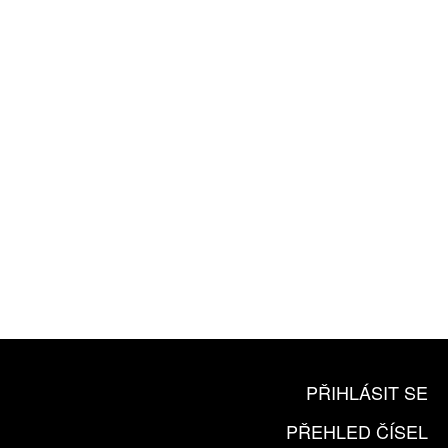
ROČNÍ PŘEDPLATNÉ
ZA 1100 KČ
10 TIŠTĚNÝCH ČÍSEL
365 DNÍ ONLINE VERZE
ČLENSKÁ KARTA ARTCARD
KOUPIT PŘEDPLATNÉ
PŘIHLÁSIT SE
PŘEHLED ČÍSEL