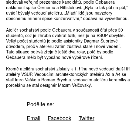
sledovali veřejné prezentace kandidátů, podle Gebauera
nakloněni spíše Černému a Rittsteinovi. „Bylo to tak půl na půl,“
uvádí bývalý vedoucí ateliéru. „Mladí lidé jsou navzdory
obecnému mínění spíše konzervativní,“ dodává na vysvětlenou.
Ateliér sochařství podle Gebauera v současnosti čítá přes 30
studentů, což je zhruba dvakrát tolik, než je na VŠUP obvyklé.
Velký počet studentů je podle asistentky Dagmar Šubrtové
důvodem, proč v ateliéru zatím zůstává staré i nové vedení.
Tato situace potrvá zřejmě ještě dva roky, poté by podle
Gebauera mělo být vypsáno nové výběrové řízení.
Kromě ateliéru sochařství získaly k 1. říjnu nové vedoucí další tři
ateliéry VŠUP. Vedoucími architektonických ateliérů A3 a A4 se
stali Imro Vaško a Roman Brychta, vedoucím ateliéru keramiky a
porcelánu se stal designér Maxim Velčovský.
Podělte se:
Email
Facebook
Twitter