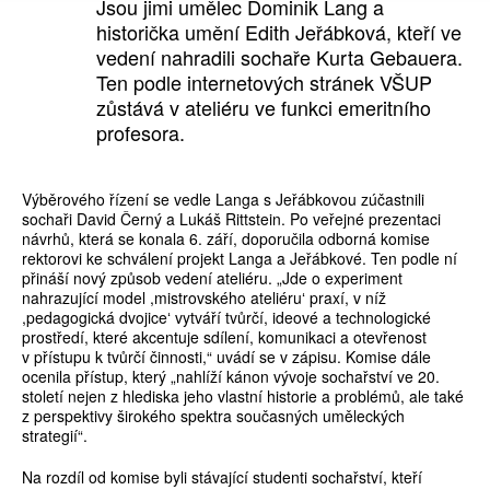
Jsou jimi umělec Dominik Lang a
historička umění Edith Jeřábková, kteří ve
vedení nahradili sochaře Kurta Gebauera.
Ten podle internetových stránek VŠUP
zůstává v ateliéru ve funkci emeritního
profesora.
Výběrového řízení se vedle Langa s Jeřábkovou zúčastnili
sochaři David Černý a Lukáš Rittstein. Po veřejné prezentaci
návrhů, která se konala 6. září, doporučila odborná komise
rektorovi ke schválení projekt Langa a Jeřábkové. Ten podle ní
přináší nový způsob vedení ateliéru. „Jde o experiment
nahrazující model ,mistrovského ateliéruʻ praxí, v níž
,pedagogická dvojiceʻ vytváří tvůrčí, ideové a technologické
prostředí, které akcentuje sdílení, komunikaci a otevřenost
v přístupu k tvůrčí činnosti,“ uvádí se v zápisu. Komise dále
ocenila přístup, který „nahlíží kánon vývoje sochařství ve 20.
století nejen z hlediska jeho vlastní historie a problémů, ale také
z perspektivy širokého spektra současných uměleckých
strategií“.
Na rozdíl od komise byli stávající studenti sochařství, kteří