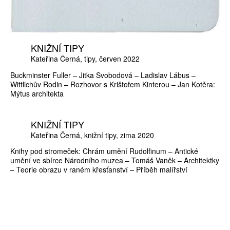
KNIŽNÍ TIPY
Kateřina Černá
tipy
červen 2022
Buckminster Fuller – Jitka Svobodová – Ladislav Lábus –
Wittlichův Rodin – Rozhovor s Krištofem Kinterou – Jan Kotěra:
Mýtus architekta
KNIŽNÍ TIPY
Kateřina Černá
knižní tipy
zima 2020
Knihy pod stromeček: Chrám umění Rudolfinum – Antické
umění ve sbírce Národního muzea – Tomáš Vaněk – Architektky
– Teorie obrazu v raném křesťanství – Příběh malířství
ZÍSKEJTE