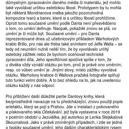
důmyslným zpracováním daného média či materiálu, jež mohlo
také vyvolávat určitou estetickou libost. Prototypem by tu mohla
být některá Mondrianova malba jakožto pozoruhodná
kompozice tvarů a barev, které si s určitou libostí prohlížíme.
Oproti tomu současné umění podle Danta není přesvědčeno
o tom, co umění definuje. Naopak, pokaždé znovu se ptá, co
umění je či může být. Současné umění – pro Danta
reprezentované dnes už učebnicovým příkladem Warholových
krabic Brillo, pro nás ale třeba také snímkem od Jeffa Walla – se
tedy od neumění nutně neliší tím, že by vyvolávalo určitý
estetický zážitek nebo že bychom oceňovali technické
zpracování díla. Jeho specifičnost spočívá spíše v tom, že
u diváka vždy vznáší otázku po tom, proč je právě ono uměním,
resp. co vůbec umění je. Jinými slovy, místo zážitku vyvolává
otázku. Warholovy krabice či Wallova pražská fotografie splňují
tuto funkci velmi dobře. A to bez ohledu na to, jak na uvedenou
otázku každý z nás odpoví.
Pro přiblížení další důležité partie Dantovy knihy, která
bezprostředně navazuje na tu předcházející, znovu použiji popis
artefaktu, který se pojí s Prahou. Jde o instalaci z pokovaného
a pískovaného skla
Očekávání
, jež byla vystavena v roce 2019
v postním období u Jezulátka, její autorkou je Lenka Stejskalová
Skoumalová. Jako v právě zmíněných případech, i zde se jedná
o typicky současné umění: jeho dalším charakteristickým rysem