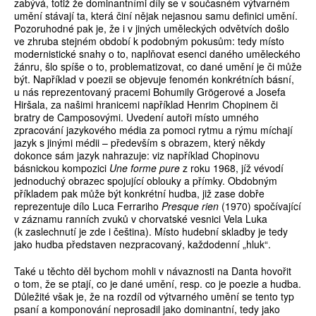
zabývá, totiž že dominantními díly se v současném výtvarném
umění stávají ta, která činí nějak nejasnou samu definici umění.
Pozoruhodné pak je, že i v jiných uměleckých odvětvích došlo
ve zhruba stejném období k podobným pokusům: tedy místo
modernistické snahy o to, naplňovat esenci daného uměleckého
žánru, šlo spíše o to, problematizovat, co dané umění je či může
být. Například v poezii se objevuje fenomén konkrétních básní,
u nás reprezentovaný pracemi Bohumily Grögerové a Josefa
Hiršala, za našimi hranicemi například Henrim Chopinem či
bratry de Camposovými. Uvedení autoři místo umného
zpracování jazykového média za pomoci rytmu a rýmu míchají
jazyk s jinými médii – především s obrazem, který někdy
dokonce sám jazyk nahrazuje: viz například Chopinovu
básnickou kompozici
Une forme pure
z roku 1968, jíž vévodí
jednoduchý obrazec spojující oblouky a přímky. Obdobným
příkladem pak může být konkrétní hudba, již zase dobře
reprezentuje dílo Luca Ferrariho
Presque rien
(1970) spočívající
v záznamu ranních zvuků v chorvatské vesnici Vela Luka
(k zaslechnutí je zde i čeština). Místo hudební skladby je tedy
jako hudba představen nezpracovaný, každodenní „hluk“.
Také u těchto děl bychom mohli v návaznosti na Danta hovořit
o tom, že se ptají, co je dané umění, resp. co je poezie a hudba.
Důležité však je, že na rozdíl od výtvarného umění se tento typ
psaní a komponování neprosadil jako dominantní, tedy jako