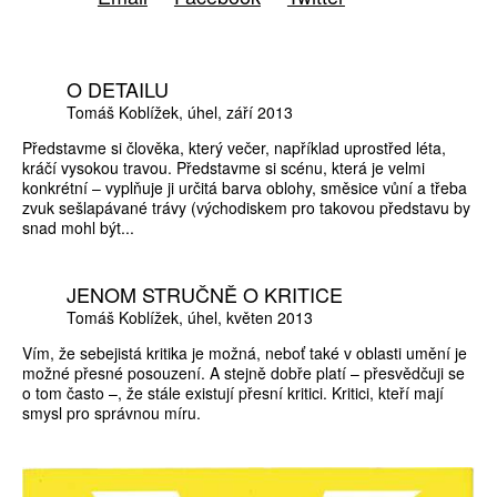
O DETAILU
Tomáš Koblížek
úhel
září 2013
Představme si člověka, který večer, například uprostřed léta,
kráčí vysokou travou. Představme si scénu, která je velmi
konkrétní – vyplňuje ji určitá barva oblohy, směsice vůní a třeba
zvuk sešlapávané trávy (východiskem pro takovou představu by
snad mohl být...
JENOM STRUČNĚ O KRITICE
Tomáš Koblížek
úhel
květen 2013
Vím, že sebejistá kritika je možná, neboť také v oblasti umění je
možné přesné posou­zení. A stejně dobře platí – přesvědčuji se
o tom často –, že stále existují přesní kritici. Kritici, kteří mají
smysl pro správnou míru.