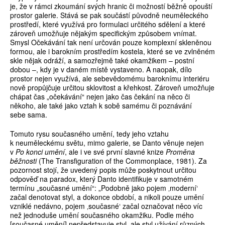
je, že v rámci zkoumání svých hranic či možností běžně opouští
prostor galerie. Stává se pak součástí původně neuměleckého
prostředí, které využívá pro formulaci určitého sdělení a které
zároveň umožňuje nějakým specifickým způsobem vnímat.
Smysl Očekávání tak není určován pouze komplexní skleněnou
formou, ale i barokním prostředím kostela, které se ve zvlněném
skle nějak odráží, a samozřejmě také okamžikem – postní
dobou –, kdy je v daném místě vystaveno. A naopak, dílo
prostor nejen vy­­užívá, ale sebevědomému baroknímu interiéru
nově propůjčuje určitou sklovitost a křehkost. Zároveň umožňuje
chápat čas „očekávání“ nejen jako čas čekání na něco či
někoho, ale také jako vztah k sobě samému či poznávání
sebe sama.
Tomuto rysu současného umění, tedy jeho vztahu
k neuměleckému světu, mimo galerie, se Danto věnuje nejen
v
Po konci umění
, ale i ve své první slavné knize
Proměna
běžnosti
(The Transfiguration of the Commonplace, 1981). Za
pozornost stojí, že uvedený popis může poskytnout určitou
odpověď na paradox, který Danto identifikuje v samotném
termínu „současné umění“: „Podobně jako pojem ‚moderní‘
začal denotovat styl, a dokonce období, a nikoli pouze umění
vzniklé nedávno, pojem ‚současné‘ začal označovat něco víc
než jednoduše umění současného okamžiku. Podle mého
[současné umění] nepředstavuje styl, ale styl užívání různých