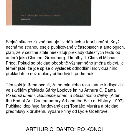
Stejná situace zjevně panuje i v dějinách a teorii umění. Když
necháme stranou eseje publikované v časopisech a antologiích,
platí, že v češtině stále ne­existují překlady důležitých textů od
autorů jako Clement Greenberg, Timothy J. Clark či Michael
Fried. Pokud se překlad obdobně významného jména objeví, je
téměř jisté, že jde spíše o výsledek odhodlání individuálního
překladatele než o plody příhodných podmínek.
Tím spíš je třeba ocenit, že od minulého roku máme k dispozici
ve skvělém překladu Šárky Lojdové knihu Arthura C. Danta
Po konci umění. Současné umění a oblast mimo dějiny
(After
the End of Art: Contemporary Art and the Pale of History, 1997).
Publikaci doplňuje fundovaný esej Tomáše Murára a překlad
předmluvy k druhému vydání knihy od Lydie Goehrové.
ARTHUR C. DANTO: PO KONCI