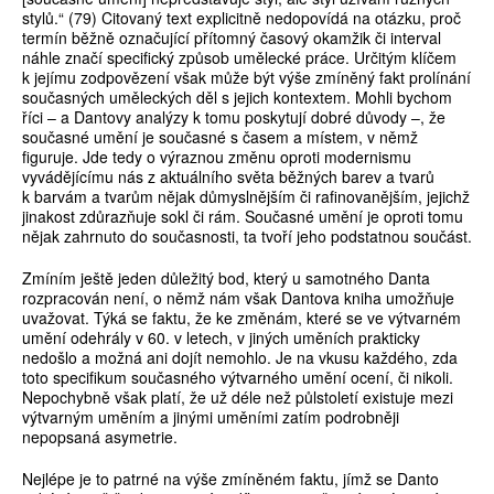
stylů.“ (79) Citovaný text explicitně nedopovídá na otázku, proč
termín běžně označující přítomný časový okamžik či interval
náhle značí specifický způsob umělecké práce. Určitým klíčem
k jejímu zodpovězení však může být výše zmíněný fakt prolínání
současných uměleckých děl s jejich kontextem. Mohli bychom
říci – a Dantovy analýzy k tomu poskytují dobré důvody –, že
současné umění je současné s časem a místem, v němž
figuruje. Jde tedy o výraznou změnu oproti modernismu
vyvádějícímu nás z aktuálního světa běžných barev a tvarů
k barvám a tvarům nějak důmyslnějším či rafinovanějším, jejichž
jinakost zdůrazňuje sokl či rám. Současné umění je oproti tomu
nějak zahrnuto do současnosti, ta tvoří jeho podstatnou součást.
Zmíním ještě jeden důležitý bod, který u samotného Danta
rozpracován není, o němž nám však Dantova kniha umožňuje
uvažovat. Týká se faktu, že ke změnám, které se ve výtvarném
umění odehrály v 60. v letech, v jiných uměních prakticky
nedošlo a možná ani dojít nemohlo. Je na vkusu každého, zda
toto specifikum současného výtvarného umění ocení, či nikoli.
Nepochybně však platí, že už déle než půlstoletí existuje mezi
výtvarným uměním a jinými uměními zatím podrobněji
nepopsaná asymetrie.
Nejlépe je to patrné na výše zmíněném faktu, jímž se Danto