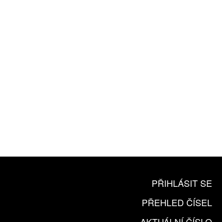
ROČNÍ PŘEDPLATNÉ
ZA 1100 KČ
10 TIŠTĚNÝCH ČÍSEL
365 DNÍ ONLINE VERZE
ČLENSKÁ KARTA ARTCARD
KOUPIT PŘEDPLATNÉ
PŘIHLÁSIT SE
PŘEHLED ČÍSEL
AKTUÁLNÍ ČÍSLO