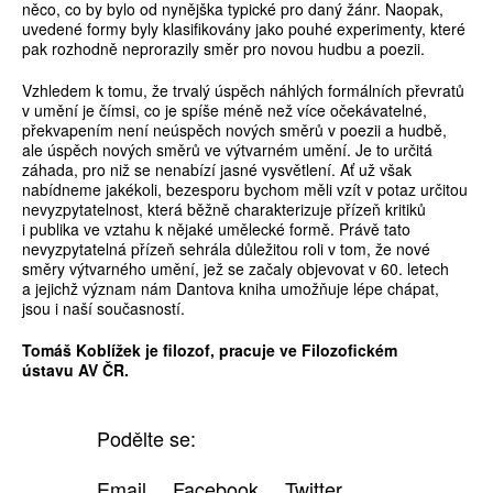
něco, co by bylo od nynějška typické pro daný žánr. Naopak,
uvedené formy byly klasifikovány jako pouhé experimenty, které
pak rozhodně neprorazily směr pro novou hudbu a poezii.
Vzhledem k tomu, že trvalý úspěch náhlých formálních převratů
v umění je čímsi, co je spíše méně než více očekávatelné,
překvapením není neúspěch nových směrů v poezii a hudbě,
ale úspěch nových směrů ve výtvarném umění. Je to určitá
záhada, pro niž se nenabízí jasné vysvětlení. Ať už však
nabídneme jakékoli, bezesporu bychom měli vzít v potaz určitou
nevyzpytatelnost, která běžně charakterizuje přízeň kritiků
i publika ve vztahu k nějaké umělecké formě. Právě tato
nevyzpytatelná přízeň sehrála důležitou roli v tom, že nové
směry výtvarného umění, jež se začaly objevovat v 60. letech
a jejichž význam nám Dantova kniha umožňuje lépe chápat,
jsou i naší současností.
Tomáš Koblížek je filozof, pracuje ve Filozofickém
ústavu AV ČR.
Podělte se:
Email
Facebook
Twitter