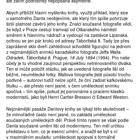
ale zatím podrobněji nepopsaná asymetrie.
Abych přiblížil hlavní myšlenku knihy, vy­užiji příklad, který sice
u samotného Danta neobjevíme, ale který tím spíše potvrzuje
širší platnost závěrů jeho knihy. Znalci současné fotografie vědí,
že když v Praze cestují tramvají od Olšanského náměstí
směrem k hlavnímu nádraží a vystoupí na zastávce Lipanská,
ocitnou se jen pár kroků od adresy Táboritská 8. Tady lze přes
zaprášené sklo dveří zahlédnout schodiště figurující na jednom
z nejznámějších snímků kanadského fotografa Jeffa Walla
Odradek, Táboritská 8, Prague, 18 July 1994
(1994). Pro naše
účely je tu vhodné zaujmout perspektivu netrénovaného diváka.
Ten si může položit otázku, jak se uvedená fotografie liší od
běžné, neumělecké fotky. Wallova fotografie jistě působí trochu
podivně – autorovi tudíž nelze upřít, že činí zadost kafkovskému
titulku –, ale přesto není jasné, v čem uměleckost snímku
spočívá – tím spíše, pokud jej porovnáme s pracemi klasiků-
modernistů, jako byli Henri Cartier-Bresson či Edward Weston.
Nejznámější pasáže Dantovy knihy se týkají této skutečnosti –
že mimořádně často není jasné, co zakládá uměleckost
současných uměleckých děl. Právě tímto rysem se však podle
Danta současné umění liší od modernismu. Ten měl určitou
představu o tom, co je esencí umění, a snažil se být s ní
v maximálním souladu: uměleckost spojoval s formálně