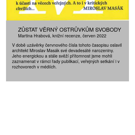
ZŮSTAT VĚRNÝ OSTRŮVKŮM SVOBODY
Martina Hrabová
knižní recenze
červen 2022
V době uzávěrky červnového čísla tohoto časopisu oslavil
architekt Miroslav Masák své devadesáté narozeniny.
Jeho energickou a stále svěží přítomnost jsme mohli
zaznamenat v rámci řady publikací, veřejných setkání i v
rozhovorech v médiích.
ZÍSKEJTE