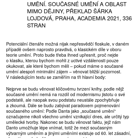
UMĚNÍ. SOUČASNÉ UMĚNÍ A OBLAST
MIMO DĚJINY, PŘEKLAD ŠÁRKA
LOJDOVÁ, PRAHA, ACADEMIA 2021, 336
STRAN
Potenciální čtenáře možná nijak nepřesvědčí floskule, v daném
případě ovšem naprosto pravdivá, o klasickém díle v oboru
teorie umění. Proto bude třeba ihned upřesnit, proč nejde
o klasiku, kterou bychom mohli z uctivé vzdálenosti pouze
okukovat, ale které bychom měli – pokud máme o současné
umění alespoň minimální zájem – věnovat bližší pozornost.
V následujícím textu se zaměřím na tři hlavní body:
Nejprve se budu věnovat klíčovému tvrzení knihy, podle nějž
současné umění nemá na rozdíl od modernismu jistotu o své
podstatě, ale naopak svou podstatu neustále zpochybňuje
a zkoumá. Dále se budu zabývat paradoxem pojmenování
současného umění: Podle Danta jako „současné umění“
označujeme nikoli všechno umění vznikající dnes, ale určitý typ
umělecké tvorby. Nakonec se budu věnovat faktu, jejž nám
Danto umožňuje lépe vnímat, totiž že mezi současným
výtvarným uměním a jinými uměními existuje od 60. let zásadní,