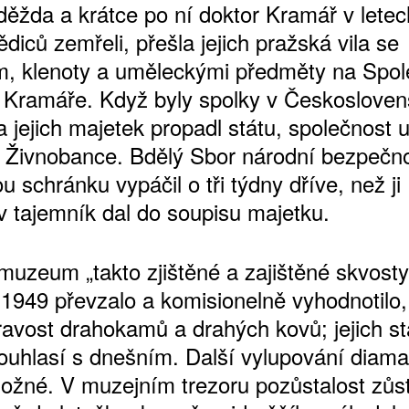
ěžda a krátce po ní doktor Kramář v lete
diců zemřeli, přešla jejich pražská vila se
m, klenoty a uměleckými předměty na Spol
a Kramáře. Když byly spolky v Českoslove
 jejich majetek propadl státu, společnost u
v Živnobance. Bdělý Sbor národní bezpečno
u schránku vypáčil o tři týdny dříve, než ji
 tajemník dal do soupisu majetku.
muzeum „takto zjištěné a zajištěné skvosty
 1949 převzalo a komisionelně vyhodnotilo, 
pravost drahokamů a drahých kovů; jejich s
ouhlasí s dnešním. Další vylupování diaman
ožné. V muzejním trezoru pozůstalost zůs