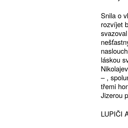
Snila o 
rozvíjet 
10 TI
svazoval
365 DNÍ
nešťastn
ČLENSKÁ K
naslouch
láskou s
Nikolaje
KOUPIT PŘEDPLATNÉ
– , spol
třemi ho
Jizerou 
LUPIČI