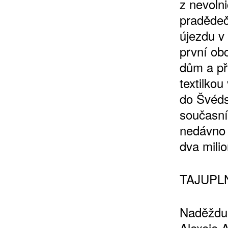
z nevoln
pradědeč
újezdu v
první ob
dům a př
textilkou
do Švéds
současní
nedávno 
dva milio
TAJUPL
Naděždu 
Alexeje 