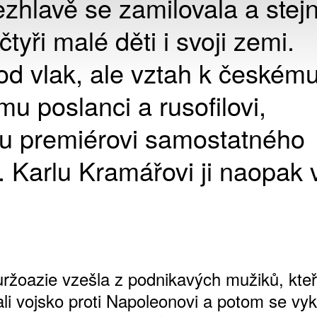
ezhlavě se zamilovala a stej
čtyři malé děti i svoji zemi.
d vlak, ale vztah k českém
mu poslanci a rusofilovi,
u premiérovi samostatného
 Karlu Kramářovi ji naopak 
ržoazie vzešla z podnikavých mužiků, kteř
li vojsko proti Napoleonovi a potom se vyk