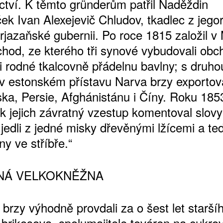
ictví. K těmto gründerům patřil Naděždin
ek Ivan Alexejevič Chludov, tkadlec z jego
 rjazaňské gubernii. Po roce 1815 založil 
chod, ze kterého tři synové vybudovali obc
i rodné tkalcovně přádelnu bavlny; s druho
 v estonském přístavu Narva brzy exportova
ka, Persie, Afghánistánu i Číny. Roku 185
k jejich závratný vzestup komentoval slovy
jedli z jedné misky dřevěnými lžícemi a te
ny ve stříbře.“
NÁ VELKOKNĚŽNA
brzy výhodně provdali za o šest let starší
Abrikosova, spolumajitele továren na cukrov