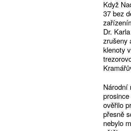
Když Nad
37 bez dě
zařízení
Dr. Karl
zrušeny a
klenoty 
trezorovo
Kramářův
Národní 
prosince
ověřilo 
přesně s
nebylo m