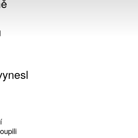
ně
u
vynesl
í
oupili