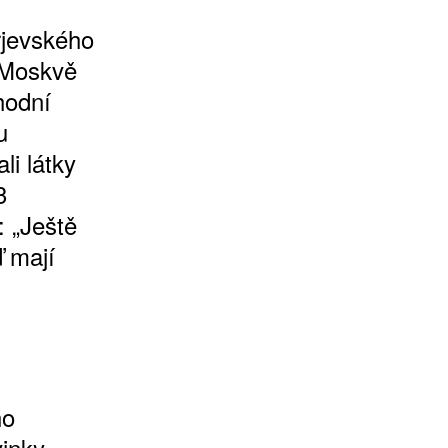
rjevského
v Moskvě
hodní
u
li látky
3
: „Ještě
ď mají
ho
inky.