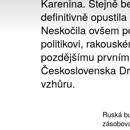
Karenina. Stejně b
definitivně opustila 
Neskočila ovšem po
politikovi, rakouské
pozdějšímu prvním
Československa Dr.
vzhůru.
Ruská bu
zásobova