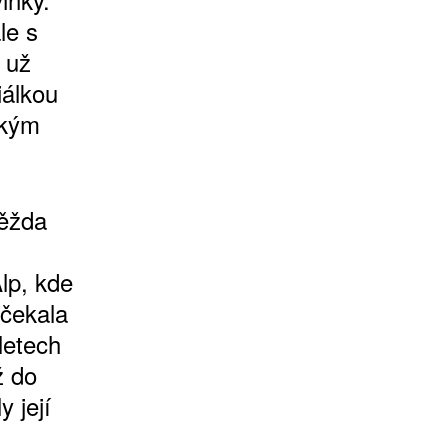
le s
 už
iálkou
ským
děžda
lp, kde
 čekala
letech
ž do
 její