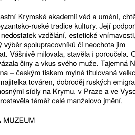
vlastní Krymské akademii věd a umění, cht
byzantsko-ruské tradice kultury. Její podp
ŠTĚNÝCH ČÍSEL
 nedostatek vzdělání, estetické vnímavosti
 ONLINE VERZE
ý výběr spolupracovníků či neochota jim
ARTA ARTCARD
at. Vášnivě milovala, stavěla i poroučela.
vázala činy a vkus svého muže. Tajemná 
vna – českým tiskem mylně titulovaná vel
umajitelka továren, dobroděj ruských emigra
nosnými sídly na Krymu, v Praze a ve Vy
prostavěla téměř celé manželovo jmění.
 A MUZEUM