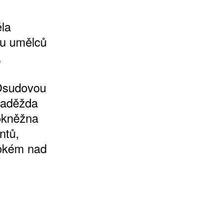
ěla
oru umělců
,
 Osudovou
Naděžda
kokněžna
ntů,
sokém nad