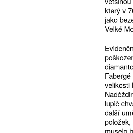
většinou
který v 
jako bez
Velké Mo
Evidenční
poškozen
diamanto
Fabergé 
velikost
Naděždin
lupič chv
další um
položek, 
muselo b