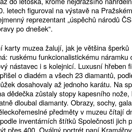
 až do letoška, kromě nejdražšího náhrdeln
70. letech figuroval na výstavě na Pražské
ejmenný reprezentant „úspěchů národů Č
ravy po dnešek“.
 karty muzea žalují, jak je většina šperků
á: ruskému funkcionalistickému náramku 
vý nástavec i s kolejnicí. Luxusní hřeben f
přišel o diadém a všech 23 diamantů, podl
i lůžek dosahovaly až jednoho karátu. Na s
a dědečka zůstaly stopy kapesního nože,
atně dloubal diamanty. Obrazy, sochy, gala
ěleckořemeslné předměty v muzeu čítají d
podle inventárních štítků Společnosti jich
ýt přes 400. Oválný portrét paní Kramářov