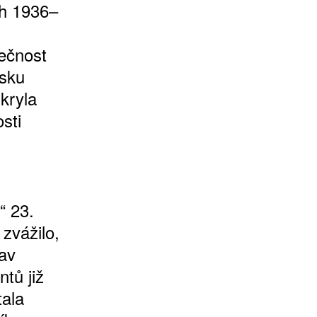
ch 1936–
ečnost
nsku
kryla
sti
“ 23.
zvážilo,
tav
tů již
tala