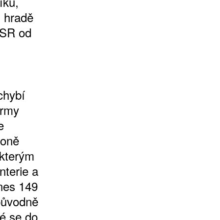
íku,
m hradě
SSR od
chybí
irmy
e
poně
 kterým
nterie a
nes 149
 původně
é se do