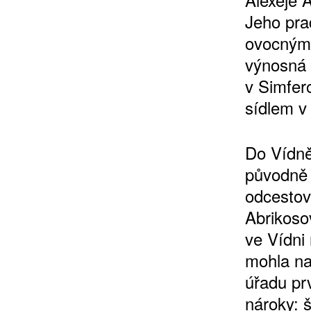
Jeho pra
ovocnými
výnosná 
v Simfer
sídlem v
ZÍSKEJTE
Do Vídně
původně 
ROČNÍ PŘEDPL
odcestov
Abrikoso
ZA 1100 KČ
ve Vídni
mohla na
úřadu pr
nároky: šp