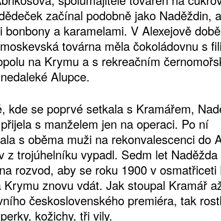
dědeček začínal podobně jako Naděždin, a
 bonbony a karamelami. V Alexejově době
moskevská továrna měla čokoládovnu s fil
opolu na Krymu a s rekreačním černomoř
 nedaleké Alupce.
, kde se poprvé setkala s Kramářem, Na
přijela s manželem jen na operaci. Po ní
ATNÉ
ala s oběma muži na rekonvalescenci do A
v z trojúhelníku vypadl. Sedm let Naděžda
 na rozvod, aby se roku 1900 v osmatřiceti 
 Krymu znovu vdát. Jak stoupal Kramář a
vního československého premiéra, tak rostly
erky, kožichy, tři vily.