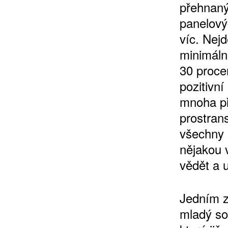
přehnaný
panelovýc
víc. Nejde
minimálně
30 proce
pozitivn
mnoha př
prostran
všechny 
nějakou 
vědět a u
Jedním z 
mladý so