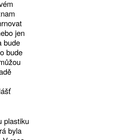
ovém
eznam
hrnovat
nebo jen
a bude
ho bude
 můžou
padě
lášť
 plastiku
rá byla