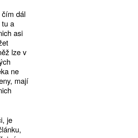
í čím dál
 tu a
nich asi
žet
ěž lze v
ných
eka ne
eny, mají
nich
, je
článku,