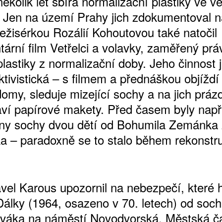
 několik let sbírá normalizační plastiky ve 
. Jen na území Prahy jich zdokumentoval n
režisérkou Rozálií Kohoutovou také natočil
ární film Vetřelci a volavky, zaměřený prá
plastiky z normalizační doby. Jeho činnost 
ktivistická – s filmem a přednáškou objížd
domy, sleduje mizející sochy a na jich práz
aví papírové makety. Před časem byly např
ny sochy dvou dětí od Bohumila Zemánka 
ATNÉ
a – paradoxně se to stalo během rekonstr
vel Karous upozornil na nebezpečí, které 
Dálky (1964, osazeno v 70. letech) od soc
ováka na náměstí Novodvorská. Městská čá