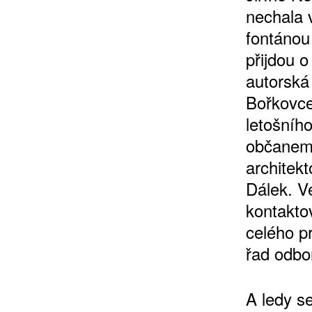
nechala v
fontánou
přijdou 
10 TI
autorská
365 DNÍ
Bořkovce,
ČLENSKÁ K
letošníh
občanem 
architekt
KOUPIT PŘEDPLATNÉ
Dálek. V
kontakto
celého p
řad odbor
A ledy s