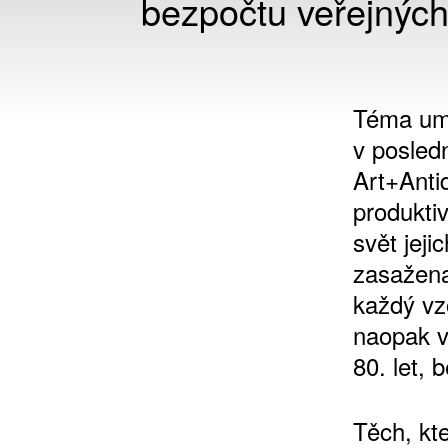
bezpočtu veřejných 
Téma umě
v posledn
Art+Anti
produkti
svět jeji
zasažena
každý vz
naopak v
80. let, 
Těch, kt