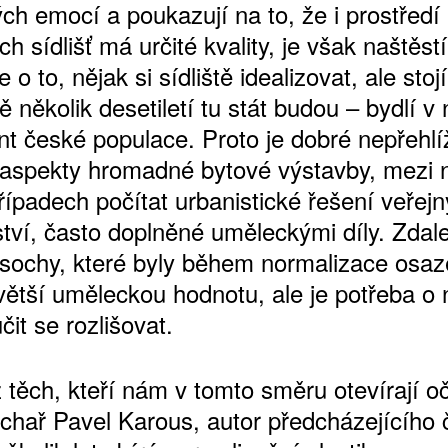
ch emocí a poukazují na to, že i prostředí
h sídlišť má určité kvality, je však naštěst
 o to, nějak si sídliště idealizovat, ale stojí
 několik desetiletí tu stát budou – bydlí v 
nt české populace. Proto je dobré nepřehlí
í aspekty hromadné bytové výstavby, mezi n
ípadech počítat urbanistické řešení veřej
ství, často doplněné uměleckými díly. Zdal
sochy, které byly během normalizace osaz
větší uměleckou hodnotu, ale je potřeba o 
čit se rozlišovat.
těch, kteří nám v tomto směru otevírají oči
chař Pavel Karous, autor předcházejícího 