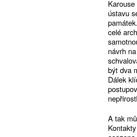
Karouse 
ústavu s
památek.
celé arc
samotnou
návrh na
schvalov
být dva 
Dálek kl
postupova
nepřirost
A tak mů
Kontakty