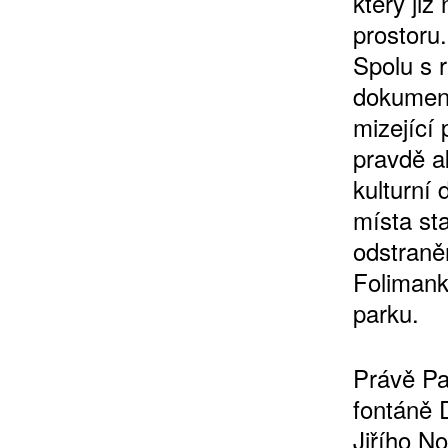
který již
prostoru
Spolu s 
dokument
mizející 
pravdě a
kulturní 
ZÍSKEJTE
místa st
odstraně
ROČNÍ PŘEDPL
Folimank
parku.
ZA 1100 KČ
Právě Pa
fontáně 
Jiřího N