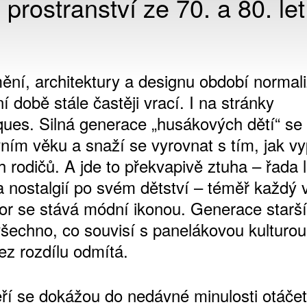
prostranství ze 70. a 80. let
ní, architektury a designu období normal
í době stále častěji vrací. I na stránky
ques. Silná generace „husákových dětí“ se o
vním věku a snaží se vyrovnat s tím, jak v
ch rodičů. A jde to překvapivě ztuha – řada li
 nostalgií po svém dětství – téměř každý 
or se stává módní ikonou. Generace starš
šechno, co souvisí s panelákovou kulturou
bez rozdílu odmítá.
eří se dokážou do nedávné minulosti otáče