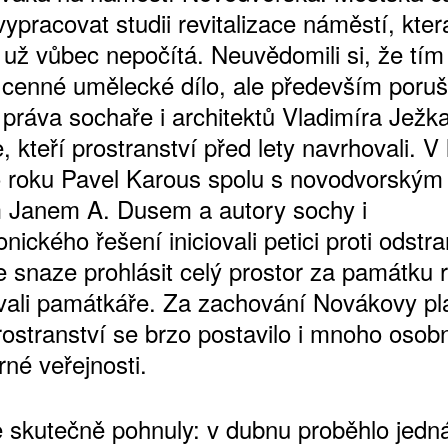
ypracovat studii revitalizace náměstí, kter
 už vůbec nepočítá. Neuvědomili si, že tím
o cenné umělecké dílo, ale především poruš
ŠTĚNÝCH ČÍSEL
 práva sochaře i architektů Vladimíra Ježk
 ONLINE VERZE
 kteří prostranství před lety navrhovali. V
ARTA ARTCARD
o roku Pavel Karous spolu s novodvorským
Janem A. Dusem a autory sochy i
onického řešení iniciovali petici proti odstr
e snaze prohlásit celý prostor za památku 
vali památkáře. Za zachování Novákovy pla
rostranství se brzo postavilo i mnoho osobn
né veřejnosti.
e skutečně pohnuly: v dubnu proběhlo jedn