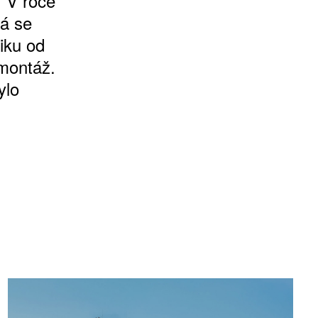
. V roce
vá se
iku od
emontáž.
ylo