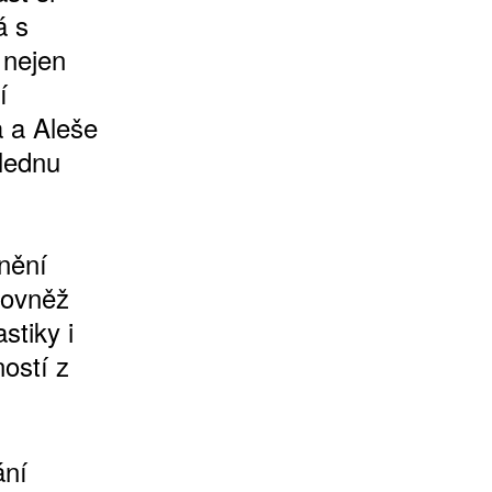
á s
 nejen
í
a a Aleše
 lednu
anění
rovněž
stiky i
ostí z
ání