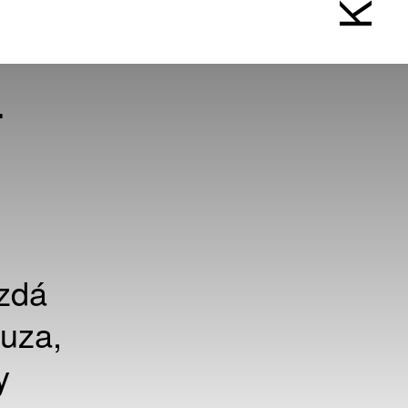
T
 zdá
auza,
y