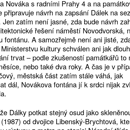
a Nováka s radními Prahy 4 a na památk
e připravuje návrh na zapsání Dálek na s
 Jen zatím není jasné, zda bude návrh za
hitektonické řešení náměstí Novodvorská, 
 fontánu. A samozřejmě není ani jisté, zd
 Ministerstvu kultury schválen ani jak dlou
ání trvat – podle zkušeností památkářů to
měsíce, nebo také dva roky. A čas je v pří
íčový, městská část zatím stále váhá, jak
t dál, Novákova fontána jí k srdci nijak zv
la.
že Dálky potkat stejný osud jako skleněnou
 (1987) od dvojice Libenský-Brychtová, kte