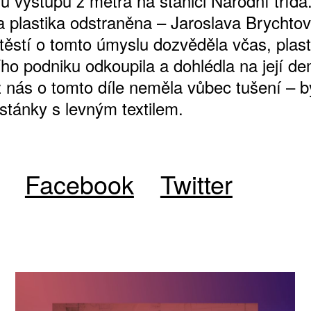
u výstupu z metra na stanici Národní třída
a plastika odstraněna – Jaroslava Brychto
těstí o tomto úmyslu dozvěděla včas, plast
ho podniku odkoupila a dohlédla na její d
z nás o tomto díle neměla vůbec tušení – b
 stánky s levným textilem.
Facebook
Twitter