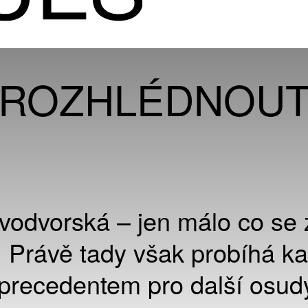
N ROZHLÉDNOU
ovodvorská – jen málo co se
 Právě tady však probíhá k
 precedentem pro další osud