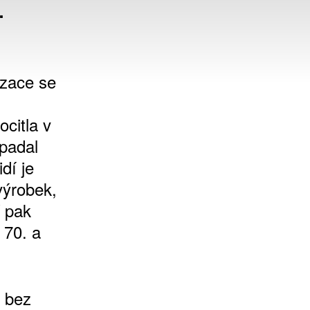
.
izace se
citla v
ypadal
dí je
výrobek,
í pak
 70. a
t bez