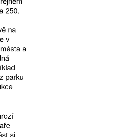
veřejném
a 250.
vě na
je v
í města a
dná
íklad
z parku
ukce
hrozí
haře
st si