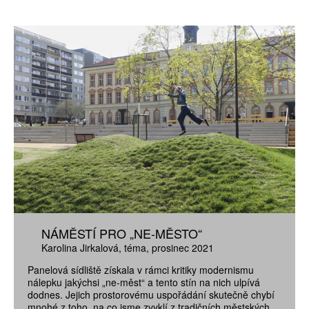
NÁMĚSTÍ PRO „NE-MĚSTO“
Karolina Jirkalová
téma
prosinec 2021
Panelová sídliště získala v rámci kritiky modernismu
nálepku jakýchsi „ne-měst“ a tento stín na nich ulpívá
dodnes. Jejich prostorovému uspořádání skutečně chybí
mnohé z toho, na co jsme zvyklí z tradičních městských