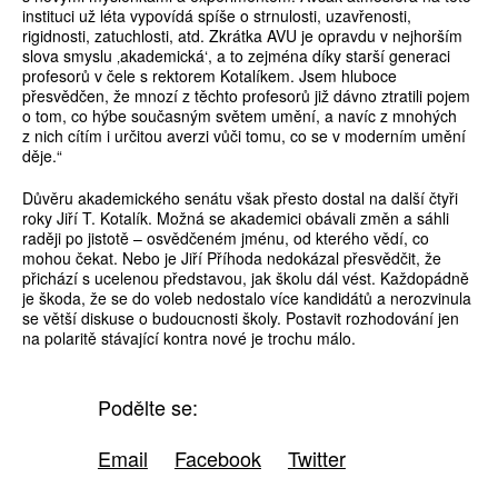
instituci už léta vypovídá spíše o strnulosti, uzavřenosti,
rigidnosti, zatuchlosti, atd. Zkrátka AVU je opravdu v nejhorším
slova smyslu ‚akademická‘, a to zejména díky starší generaci
profesorů v čele s rektorem Kotalíkem. Jsem hluboce
přesvědčen, že mnozí z těchto profesorů již dávno ztratili pojem
o tom, co hýbe současným světem umění, a navíc z mnohých
z nich cítím i určitou averzi vůči tomu, co se v moderním umění
děje.“
Důvěru akademického senátu však přesto dostal na další čtyři
roky Jiří T. Kotalík. Možná se akademici obávali změn a sáhli
raději po jistotě – osvědčeném jménu, od kterého vědí, co
mohou čekat. Nebo je Jiří Příhoda nedokázal přesvědčit, že
přichází s ucelenou představou, jak školu dál vést. Každopádně
je škoda, že se do voleb nedostalo více kandidátů a nerozvinula
se větší diskuse o budoucnosti školy. Postavit rozhodování jen
na polaritě stávající kontra nové je trochu málo.
Podělte se:
Email
Facebook
Twitter