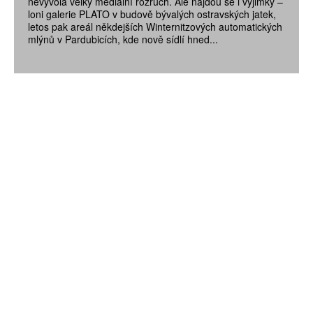
nevyvolá velký mediální rozruch. Ale najdou se i výjimky –
loni galerie PLATO v budově bývalých ostravských jatek,
letos pak areál někdejších Winternitzových automatických
mlýnů v Pardubicích, kde nově sídlí hned...
ZÍSKEJTE
ROČNÍ PŘEDPLATNÉ
ZA 1100 KČ