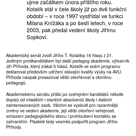
ujme začátkem února příštího roku.
Kotalík stál v čele školy již po dvě funkční
období – v roce 1997 vystřídal ve funkci
Milana Knížáka a po šesti letech, v roce
2003, pak předal vedení školy Jiřímu
Sopkovi.
Akademický senát zvolil Jiřího T. Kotalíka 16 hlasy z 21.
Jediným protikandidátem byl další pedagog akademie, výtvarník
Jiří Příhoda, který získal 5 hlasů. Kotalík ve svém programu
deklaroval především udržení stávající kvality výuky na AVU,
Příhoda naopak prosazoval větší otevřenost a obměnu
pedagogů.
Akademickému senátu přišlo po zveřejnění kandidátů několik
dopisů od mladších i starších absolventů školy i dalších
zainteresovaných osob. Všichni se vyslovili pro razantnější
změny ve vedení akademie, její větší otevření veřejnosti,
omlazení pedagogického sboru i prohloubení kontaktu se
zahraničím. Pisatelé tedy vesměs podpořili program Jiřího
Příhody.