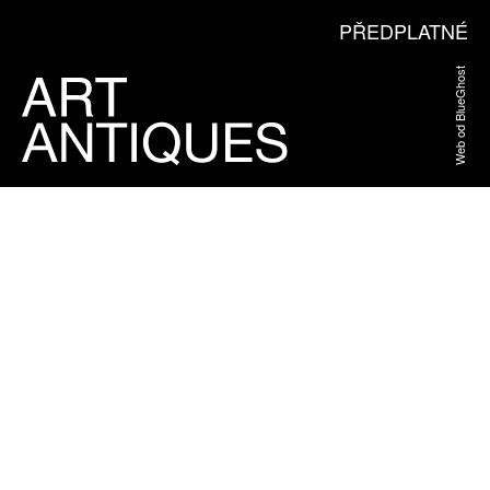
PŘEDPLATNÉ
Web od BlueGhost