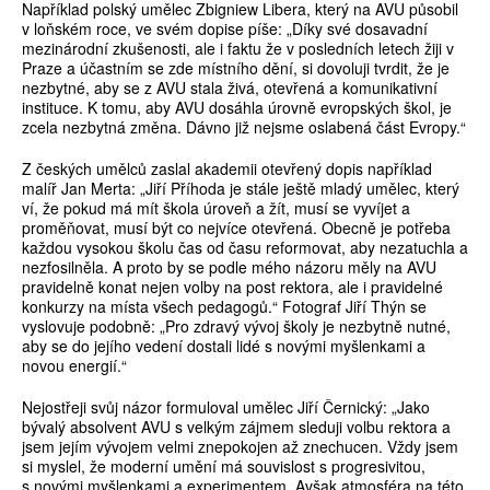
Například polský umělec Zbigniew Libera, který na AVU působil
v loňském roce, ve svém dopise píše: „Díky své dosavadní
mezinárodní zkušenosti, ale i faktu že v posledních letech žiji v
Praze a účastním se zde místního dění, si dovoluji tvrdit, že je
nezbytné, aby se z AVU stala živá, otevřená a komunikativní
instituce. K tomu, aby AVU dosáhla úrovně evropských škol, je
zcela nezbytná změna. Dávno již nejsme oslabená část Evropy.“
Z českých umělců zaslal akademii otevřený dopis například
malíř Jan Merta: „Jiří Příhoda je stále ještě mladý umělec, který
ví, že pokud má mít škola úroveň a žít, musí se vyvíjet a
proměňovat, musí být co nejvíce otevřená. Obecně je potřeba
každou vysokou školu čas od času reformovat, aby nezatuchla a
nezfosilněla. A proto by se podle mého názoru měly na AVU
pravidelně konat nejen volby na post rektora, ale i pravidelné
konkurzy na místa všech pedagogů.“ Fotograf Jiří Thýn se
vyslovuje podobně: „Pro zdravý vývoj školy je nezbytně nutné,
aby se do jejího vedení dostali lidé s novými myšlenkami a
novou energií.“
Nejostřeji svůj názor formuloval umělec Jiří Černický: „Jako
bývalý absolvent AVU s velkým zájmem sleduji volbu rektora a
jsem jejím vývojem velmi znepokojen až znechucen. Vždy jsem
si myslel, že moderní umění má souvislost s progresivitou,
s novými myšlenkami a experimentem. Avšak atmosféra na této