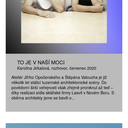
TO JE V NAŠÍ MOCI
Karolina Jirkalová
rozhovor
červenec 2020
Ateliér Jiřího Opočenského a Štěpána Valoucha je již
několik let stálicí tuzemské architektonické scény. Do
povědomí širší veřejnosti však zřejmě proniknul až teď –
díky realizaci sídla sklářské firmy Lasvit v Novém Boru. S
oběma architekty jsme se bavili o...