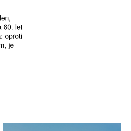
len,
 60. let
: oproti
m, je