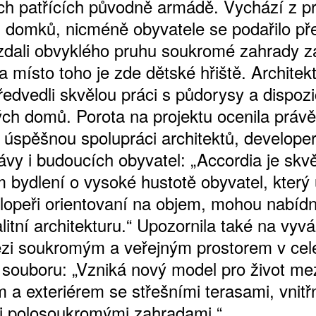
h patřících původně armádě. Vychází z pr
 domků, nicméně obyvatele se podařilo pře
zdali obvyklého pruhu soukromé zahrady z
místo toho je zde dětské hřiště. Architekt
ředvedli skvělou práci s půdorysy a dispoz
vých domů. Porota na projektu ocenila právě
 úspěšnou spolupráci architektů, developer
vy i budoucích obyvatel: „Accordia je skv
m bydlení o vysoké hustotě obyvatel, který
elopeři orientovaní na objem, mohou nabíd
litní architekturu.“ Upozornila také na vyv
zi soukromým a veřejným prostorem v ce
souboru: „Vzniká nový model pro život me
m a exteriérem se střešními terasami, vnitřn
i polosoukromými zahradami.“