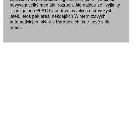
nevyvolá velký mediální rozruch. Ale najdou se i výjimky
– loni galerie PLATO v budově bývalých ostravských
jatek, letos pak areál někdejších Winternitzových
automatických mlýnů v Pardubicích, kde nově sídlí
hned...