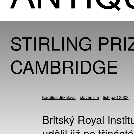
STIRLING PR
CAMBRIDGE
Karolina Jirkalová
staveniště
listopad 2008
Britský Royal Instit
udělil již po třináct