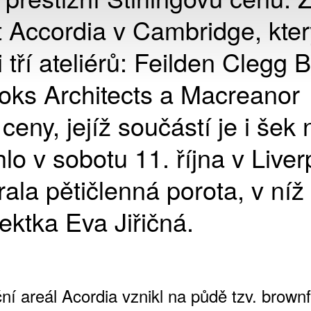
kt Accordia v Cambridge, kter
 tří ateliérů: Feilden Clegg 
ooks Architects a Macreanor
eny, jejíž součástí je i šek 
lo v sobotu 11. října v Liver
rala pětičlenná porota, v ní
tektka Eva Jiřičná.
í areál Acordia vznikl na půdě tzv. brownf