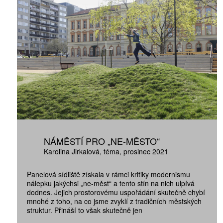
10 TI
365 DNÍ
ČLENSKÁ K
KOUPIT PŘEDPLATNÉ
NÁMĚSTÍ PRO „NE-MĚSTO“
Karolina Jirkalová
téma
prosinec 2021
Panelová sídliště získala v rámci kritiky modernismu
nálepku jakýchsi „ne-měst“ a tento stín na nich ulpívá
dodnes. Jejich prostorovému uspořádání skutečně chybí
mnohé z toho, na co jsme zvyklí z tradičních městských
struktur. Přináší to však skutečně jen