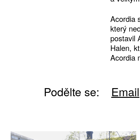
Acordia 
který ne
postavil 
Halen, kt
Acordia m
ZÍSKEJTE
ROČNÍ PŘEDPL
Podělte se:
Email
ZA 1100 KČ