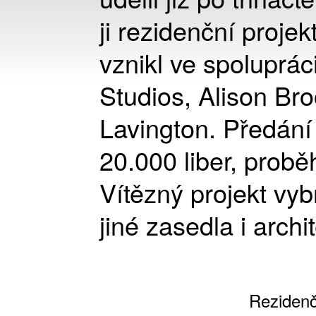
ji rezidenční proje
vznikl ve spolupráci
Studios, Alison Br
Lavington. Předání c
20.000 liber, proběh
Vítězný projekt vyb
jiné zasedla i archi
Rezidenčn