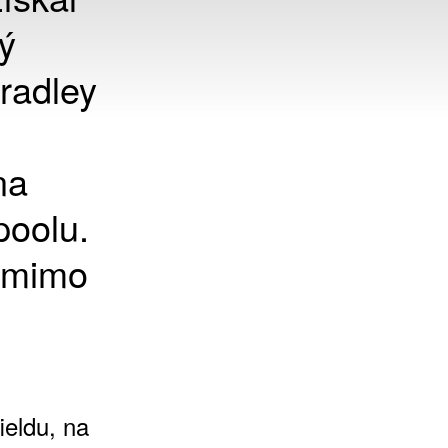
ý
Bradley
na
poolu.
ž mimo
ieldu, na