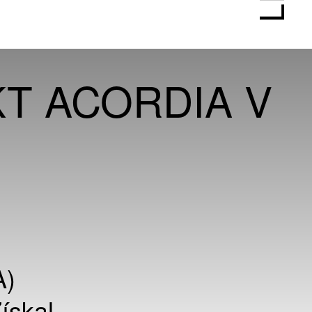
KT ACORDIA V
A)
Získal