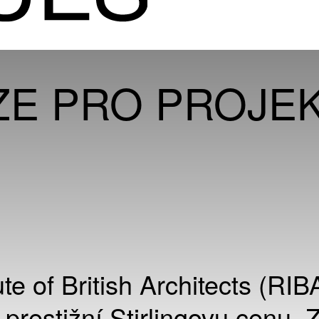
IZE PRO PROJE
ute of British Architects (RIB
é prestižní Stirlingovu cenu. 