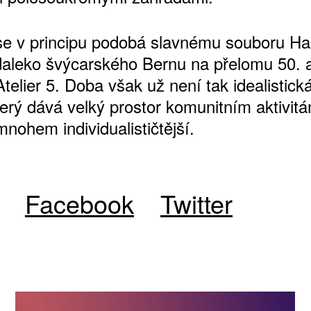
se v principu podobá slavnému souboru Ha
daleko švýcarského Bernu na přelomu 50. a
Atelier 5. Doba však už není tak idealistická
erý dává velký prostor komunitním aktivitá
nohem individualističtější.
ATNÉ
Facebook
Twitter