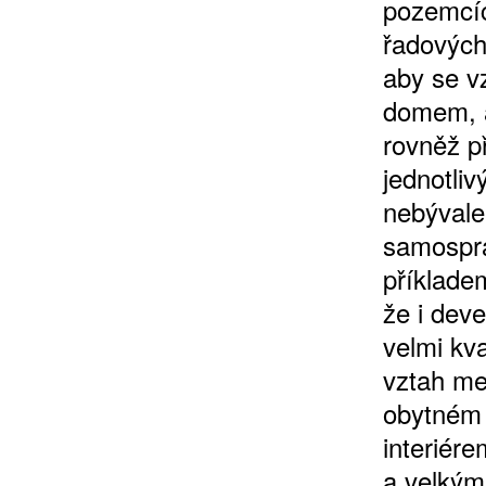
pozemcíc
řadových
aby se v
domem, a 
rovněž p
jednotli
nebývale
samosprá
příklade
že i dev
velmi kva
vztah me
obytném 
interiére
a velkým