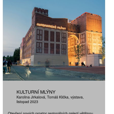
KULTURNÍ MLÝNY
Karolina Jirkalová
Tomáš Klička
výstava
listopad 2023
Otevření nových prostor regionálních galerií většinou