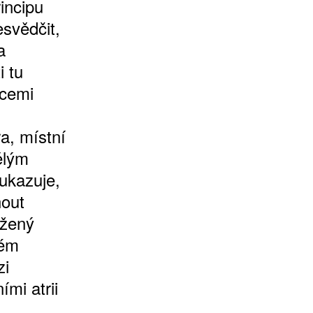
incipu
svědčit,
a
i tu
icemi
a, místní
ělým
 ukazuje,
nout
ážený
lém
zi
ími atrii