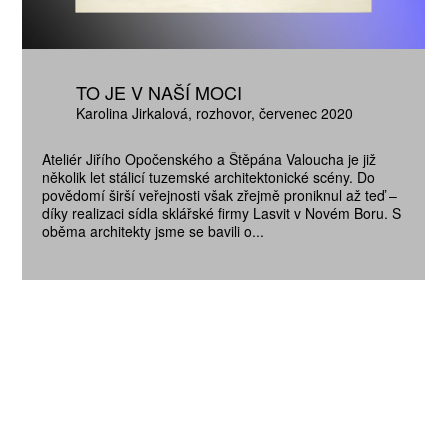
TO JE V NAŠÍ MOCI
Karolina Jirkalová
rozhovor
červenec 2020
Ateliér Jiřího Opočenského a Štěpána Valoucha je již
několik let stálicí tuzemské architektonické scény. Do
povědomí širší veřejnosti však zřejmě proniknul až teď –
díky realizaci sídla sklářské firmy Lasvit v Novém Boru. S
oběma architekty jsme se bavili o...