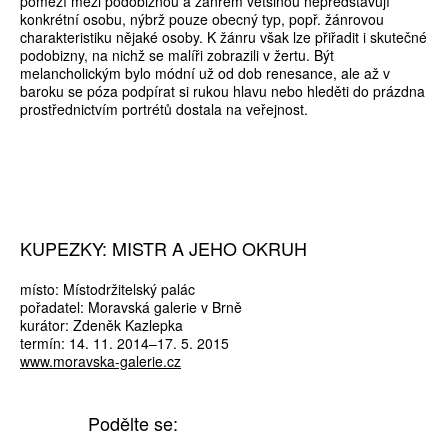
pomezí mezi podobiznou a žánrem většinou nepředstavují
konkrétní osobu, nýbrž pouze obecný typ, popř. žánrovou
charakteristiku nějaké osoby. K žánru však lze přiřadit i skutečné
podobizny, na nichž se malíři zobrazili v žertu. Být
melancholickým bylo módní už od dob renesance, ale až v
baroku se póza podpírat si rukou hlavu nebo hleděti do prázdna
prostřednictvím portrétů dostala na veřejnost.
KUPEZKY: MISTR A JEHO OKRUH
místo: Místodržitelský palác
pořadatel: Moravská galerie v Brně
kurátor: Zdeněk Kazlepka
termín: 14. 11. 2014–17. 5. 2015
www.moravska-galerie.cz
Podělte se: