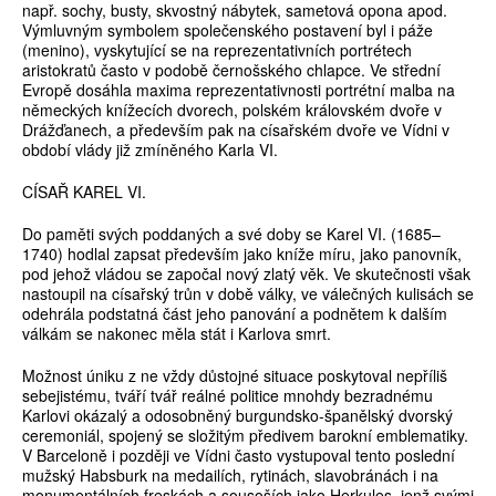
např. sochy, busty, skvostný nábytek, sametová opona apod.
Výmluvným symbolem společenského postavení byl i páže
(menino), vyskytující se na reprezentativních portrétech
aristokratů často v podobě černošského chlapce. Ve střední
Evropě dosáhla maxima reprezentativnosti portrétní malba na
německých knížecích dvorech, polském královském dvoře v
Drážďanech, a především pak na císařském dvoře ve Vídni v
období vlády již zmíněného Karla VI.
CÍSAŘ KAREL VI.
Do paměti svých poddaných a své doby se Karel VI. (1685–
1740) hodlal zapsat především jako kníže míru, jako panovník,
pod jehož vládou se započal nový zlatý věk. Ve skutečnosti však
nastoupil na císařský trůn v době války, ve válečných kulisách se
odehrála podstatná část jeho panování a podnětem k dalším
válkám se nakonec měla stát i Karlova smrt.
Možnost úniku z ne vždy důstojné situace poskytoval nepříliš
sebejistému, tváří tvář reálné politice mnohdy bezradnému
Karlovi okázalý a odosobněný burgundsko-španělský dvorský
ceremoniál, spojený se složitým předivem barokní emblematiky.
V Barceloně i později ve Vídni často vystupoval tento poslední
mužský Habsburk na medailích, rytinách, slavobránách i na
monumentálních freskách a sousoších jako Herkules, jenž svými