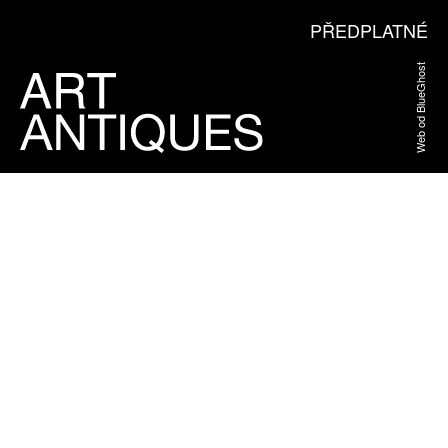
PŘEDPLATNÉ
Web od BlueGhost