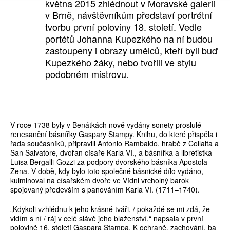
května 2015 zhlédnout v Moravské galerii
v Brně, návštěvníkům představí portrétní
tvorbu první poloviny 18. století. Vedle
portétů Johanna Kupezkého na ní budou
zastoupeny i obrazy umělců, kteří byli buď
Kupezkého žáky, nebo tvořili ve stylu
podobném mistrovu.
V roce 1738 byly v Benátkách nově vydány sonety proslulé
renesanční básnířky Gaspary Stampy. Knihu, do které přispěla i
řada současníků, připravili Antonio Rambaldo, hrabě z Collalta a
San Salvatore, dvořan císaře Karla VI., a básnířka a libretistka
Luisa Bergalli-Gozzi za podpory dvorského básníka Apostola
Zena. V době, kdy bylo toto společné básnické dílo vydáno,
kulminoval na císařském dvoře ve Vídni vrcholný barok
spojovaný především s panováním Karla VI. (1711–1740).
„Kdykoli vzhlédnu k jeho krásné tváři, / pokaždé se mi zdá, že
vidím s ní / ráj v celé slávě jeho blaženství,“ napsala v první
polovině 16. století Gaspara Stampa. K ochraně, zachování, ba