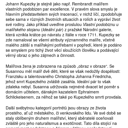
Johann Kupezky je stejně jako např. Rembrandt malířem
vlastních podobizen par excellence. V pravém slova smyslu je
hlavním představitelem svých inscenací, v nichž líčí, zpodobňuje
sebe sama v různých životních situacích a rolích a vypráví život
své rodiny. Jako příklad uveďme proslulou
Vlastní podobiznu u
malířského stojanu
(
Ideální pár
) z pražské Národní galerie,
která vznikla krátce po návratu z Itálie v roce 1711. Kupezky se
zde namaloval se všemi atributy významného malíře, včetně
malého zátiší s malířskými potřebami v popředí, které je podáno
se smyslem pro tichý život věcí sloužících člověku a podávající
věrný obraz o jeho zájmech a činnosti.
Malířova žena je zobrazena na způsob „obraz v obraze“. Se
Susannou měl malíř dvě děti, které se však nedožily dospělosti:
Franzisku a talentovaného Christopha Johanna Friedricha,
jehož smrt Kupezkého zvláště zasáhla. Ideální pár to však
zdaleka nebyl. Susanna udržovala nejméně dvacet let poměr s
domácím učitelem, dánským kazatelem Ephraimem
Schlickeisenem, za něhož se také po Kupezkého smrti provdala.
Další svébytnou kategorií portrétů jsou obrazy ze života
prostého, ať už městského, či venkovského lidu. Ve své době se
staly oblíbeným druhem malířství, který sběratelé oceňovali
zvláště pro jeho naturalismus a exotičnost. Tato díla stojící na