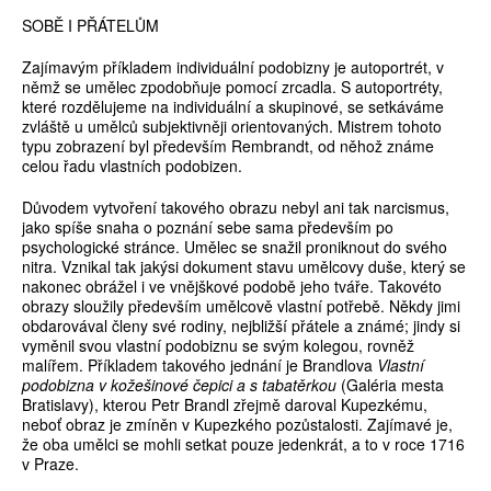
SOBĚ I PŘÁTELŮM
Zajímavým příkladem individuální podobizny je autoportrét, v
němž se umělec zpodobňuje pomocí zrcadla. S autoportréty,
které rozdělujeme na individuální a skupinové, se setkáváme
zvláště u umělců subjektivněji orientovaných. Mistrem tohoto
typu zobrazení byl především Rembrandt, od něhož známe
celou řadu vlastních podobizen.
Důvodem vytvoření takového obrazu nebyl ani tak narcismus,
jako spíše snaha o poznání sebe sama především po
psychologické stránce. Umělec se snažil proniknout do svého
nitra. Vznikal tak jakýsi dokument stavu umělcovy duše, který se
nakonec obrážel i ve vnějškové podobě jeho tváře. Takovéto
obrazy sloužily především umělcově vlastní potřebě. Někdy jimi
obdarovával členy své rodiny, nejbližší přátele a známé; jindy si
vyměnil svou vlastní podobiznu se svým kolegou, rovněž
malířem. Příkladem takového jednání je Brandlova
Vlastní
podobizna v kožešinové čepici a s tabatěrkou
(Galéria mesta
Bratislavy), kterou Petr Brandl zřejmě daroval Kupezkému,
neboť obraz je zmíněn v Kupezkého pozůstalosti. Zajímavé je,
že oba umělci se mohli setkat pouze jedenkrát, a to v roce 1716
v Praze.