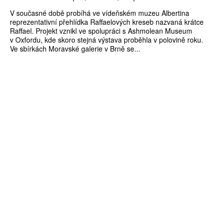
V současné době probíhá ve vídeňském muzeu Albertina
reprezentativní přehlídka Raffaelových kreseb nazvaná krátce
Raffael. Projekt vznikl ve spolupráci s Ashmolean Museum
v Oxfordu, kde skoro stejná výstava proběhla v polovině roku.
Ve sbírkách Moravské galerie v Brně se...
ZÍSKEJTE
ROČNÍ PŘEDPLATNÉ
ZA 1100 KČ