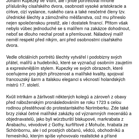
Johann Kupezky ve Vídni, ale i jinde portrétoval mnohé
příslušníky císařského dvora, osobnosti vysoké aristokracie a
církve, cizí vyslance, ruského cara a také nesčetné členy tzv.
úřednické šlechty a zámožného měšťanstva, což mu přineslo
nejen společenskou prestiž, ale i dostatek financí. Přitom však
nebylo vůbec jednoduché se s malířem na zakázce dohodnout,
neboť se dlouho nechal prosit a přemlouvat. Náladový malíř
neměl respekt před nikým, ani před osobnostmi císařského
dvora.
Vedle oficiálních portrétů šlechty vytvářel i podobizny svých
přátel, malířů a hudebníků, které se vyznačují osobním zaujetím
a expresivnějším stylem. Kupezky ve svých obrazech, které
oceňujeme pro jejich přirozenost a malířské kvality, spojoval
francouzský šarm a italskou eleganci s věcností holandských
mistrů 17. století.
Kvůli intrikám a žárlivosti některých kolegů a zároveň z obavy
před náboženským pronásledováním se roku 1723 s celou
rodinou přestěhoval do protestantského Norimberku. Zde také
brzy získal četné malířské zakázky od významných mecenášů a
objednavatelů, jako byli würzburští biskupové, markrabata z
Ansbachu, vévodové z Gothy, kurfiřtové z Mohuče, hrabata ze
Schönbornu, ale i od prostých občanů, vědců, obchodníků a
řemeslníků, kterým spíše vyhovovalo realistické a přísné