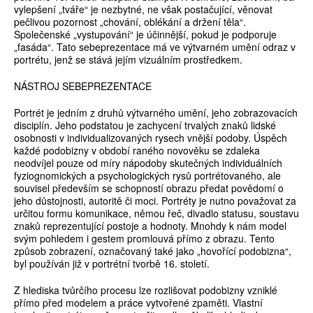
vylepšení „tváře“ je nezbytné, ne však postačující, věnovat
pečlivou pozornost „chování, oblékání a držení těla“.
Společenské „vystupování“ je účinnější, pokud je podporuje
„fasáda“. Tato sebeprezentace má ve výtvarném umění odraz v
portrétu, jenž se stává jejím vizuálním prostředkem.
NÁSTROJ SEBEPREZENTACE
Portrét je jedním z druhů výtvarného umění, jeho zobrazovacích
disciplín. Jeho podstatou je zachycení trvalých znaků lidské
osobnosti v individualizovaných rysech vnější podoby. Úspěch
každé podobizny v období raného novověku se zdaleka
neodvíjel pouze od míry nápodoby skutečných individuálních
fyziognomických a psychologických rysů portrétovaného, ale
souvisel především se schopností obrazu předat povědomí o
jeho důstojnosti, autoritě či moci. Portréty je nutno považovat za
určitou formu komunikace, němou řeč, divadlo statusu, soustavu
znaků reprezentující postoje a hodnoty. Mnohdy k nám model
svým pohledem i gestem promlouvá přímo z obrazu. Tento
způsob zobrazení, označovaný také jako „hovořící podobizna“,
byl používán již v portrétní tvorbě 16. století.
Z hlediska tvůrčího procesu lze rozlišovat podobizny vzniklé
přímo před modelem a práce vytvořené zpaměti. Vlastní