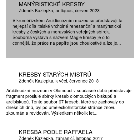
MANÝRISTICKÉ KRESBY
Zdeněk Kazlepka
antiques
červen 2023
V kroměřížském Arcidiecézním muzeu se představují ta
nejlepší díla italské vrcholné renesanční a manýristické
kresby z českých a moravských veřejných sbírek.
Souborná výstava s názvem Magie kresby je o to
cennější, že práce na papíře jsou choulostivé a lze je...
KRESBY STARÝCH MISTRŮ
Zdeněk Kazlepka
k věci
červenec 2018
Arcidiecézní muzeum v Olomouci v současné době představuje
fragment proslulé sbírky kreseb olomouckých biskupů a
arcibiskupů. Tento soubor 67 kreseb, které se zachovaly do
dnešních dnů, byl po uměleckohistorické stránce znovu
zkoumán a revidován. Výsledkem několik let...
KRESBA PODLE RAFFAELA
Zdeněk Kazlepka
zahraničí
listopad 2017