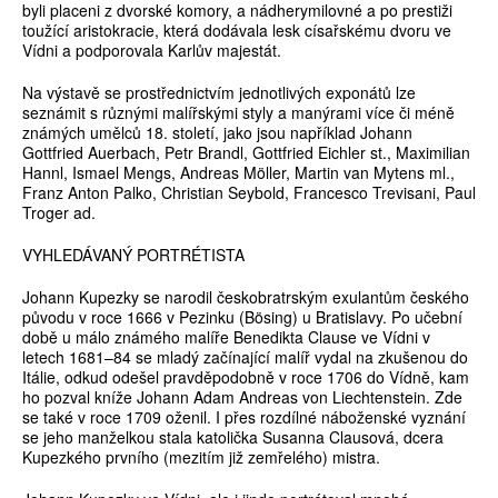
byli placeni z dvorské komory, a nádherymilovné a po prestiži
toužící aristokracie, která dodávala lesk císařskému dvoru ve
Vídni a podporovala Karlův majestát.
Na výstavě se prostřednictvím jednotlivých exponátů lze
seznámit s různými malířskými styly a manýrami více či méně
známých umělců 18. století, jako jsou například Johann
Gottfried Auerbach, Petr Brandl, Gottfried Eichler st., Maximilian
Hannl, Ismael Mengs, Andreas Möller, Martin van Mytens ml.,
Franz Anton Palko, Christian Seybold, Francesco Trevisani, Paul
Troger ad.
VYHLEDÁVANÝ PORTRÉTISTA
Johann Kupezky se narodil českobratrským exulantům českého
původu v roce 1666 v Pezinku (Bösing) u Bratislavy. Po učební
době u málo známého malíře Benedikta Clause ve Vídni v
letech 1681–84 se mladý začínající malíř vydal na zkušenou do
Itálie, odkud odešel pravděpodobně v roce 1706 do Vídně, kam
ho pozval kníže Johann Adam Andreas von Liechtenstein. Zde
se také v roce 1709 oženil. I přes rozdílné náboženské vyznání
se jeho manželkou stala katolička Susanna Clausová, dcera
Kupezkého prvního (mezitím již zemřelého) mistra.