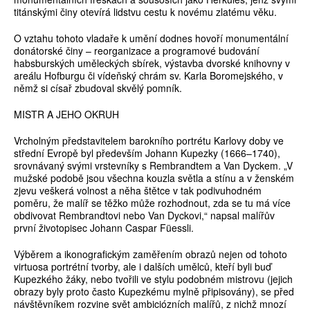
titánskými činy otevírá lidstvu cestu k novému zlatému věku.
O vztahu tohoto vladaře k umění dodnes hovoří monumentální
donátorské činy – reorganizace a programové budování
habsburských uměleckých sbírek, výstavba dvorské knihovny v
areálu Hofburgu či vídeňský chrám sv. Karla Boromejského, v
němž si císař zbudoval skvělý pomník.
MISTR A JEHO OKRUH
Vrcholným představitelem barokního portrétu Karlovy doby ve
střední Evropě byl především Johann Kupezky (1666–1740),
srovnávaný svými vrstevníky s Rembrandtem a Van Dyckem. „V
mužské podobě jsou všechna kouzla světla a stínu a v ženském
zjevu veškerá volnost a něha štětce v tak podivuhodném
poměru, že malíř se těžko může rozhodnout, zda se tu má více
obdivovat Rembrandtovi nebo Van Dyckovi,“ napsal malířův
první životopisec Johann Caspar Füessli.
Výběrem a ikonografickým zaměřením obrazů nejen od tohoto
virtuosa portrétní tvorby, ale i dalších umělců, kteří byli buď
Kupezkého žáky, nebo tvořili ve stylu podobném mistrovu (jejich
obrazy byly proto často Kupezkému mylně připisovány), se před
návštěvníkem rozvine svět ambiciózních malířů, z nichž mnozí