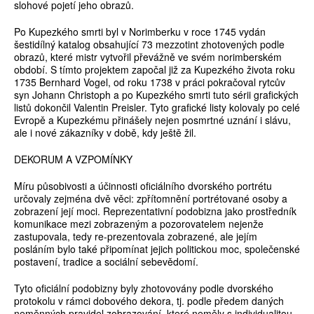
slohové pojetí jeho obrazů.
Po Kupezkého smrti byl v Norimberku v roce 1745 vydán
šestidílný katalog obsahující 73 mezzotint zhotovených podle
obrazů, které mistr vytvořil převážně ve svém norimberském
období. S tímto projektem započal již za Kupezkého života roku
1735 Bernhard Vogel, od roku 1738 v práci pokračoval rytcův
syn Johann Christoph a po Kupezkého smrti tuto sérii grafických
listů dokončil Valentin Preisler. Tyto grafické listy kolovaly po celé
Evropě a Kupezkému přinášely nejen posmrtné uznání i slávu,
ale i nové zákazníky v době, kdy ještě žil.
DEKORUM A VZPOMÍNKY
Míru působivosti a účinnosti oficiálního dvorského portrétu
určovaly zejména dvě věci: zpřítomnění portrétované osoby a
zobrazení její moci. Reprezentativní podobizna jako prostředník
komunikace mezi zobrazeným a pozorovatelem nejenže
zastupovala, tedy re-prezentovala zobrazené, ale jejím
posláním bylo také připomínat jejich politickou moc, společenské
postavení, tradice a sociální sebevědomí.
Tyto oficiální podobizny byly zhotovovány podle dvorského
protokolu v rámci dobového dekora, tj. podle předem daných
neměnných pravidel zobrazování, které neměly s individualitou