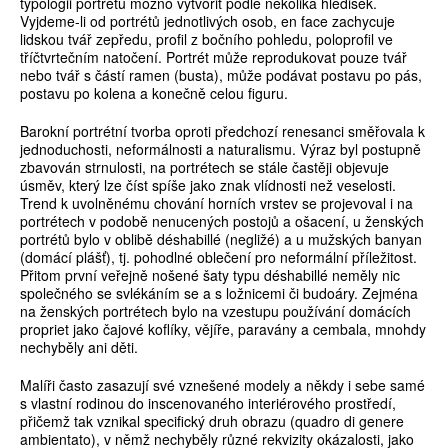
typologii portrétu možno vytvořit podle několika hledisek.
Vyjdeme-li od portrétů jednotlivých osob, en face zachycuje
lidskou tvář zepředu, profil z bočního pohledu, poloprofil ve
tříčtvrtečním natočení. Portrét může reprodukovat pouze tvář
nebo tvář s částí ramen (busta), může podávat postavu po pás,
postavu po kolena a konečně celou figuru.
Barokní portrétní tvorba oproti předchozí renesanci směřovala k
jednoduchosti, neformálnosti a naturalismu. Výraz byl postupně
zbavován strnulosti, na portrétech se stále častěji objevuje
úsměv, který lze číst spíše jako znak vlídnosti než veselosti.
Trend k uvolněnému chování horních vrstev se projevoval i na
portrétech v podobě nenucených postojů a ošacení, u ženských
portrétů bylo v oblibě déshabillé (negližé) a u mužských banyan
(domácí plášť), tj. pohodlné oblečení pro neformální příležitost.
Přitom první veřejně nošené šaty typu déshabillé neměly nic
společného se svlékáním se a s ložnicemi či budoáry. Zejména
na ženských portrétech bylo na vzestupu používání domácích
propriet jako čajové koflíky, vějíře, paravány a cembala, mnohdy
nechyběly ani děti.
Malíři často zasazují své vznešené modely a někdy i sebe samé
s vlastní rodinou do inscenovaného interiérového prostředí,
přičemž tak vznikal specifický druh obrazu (quadro di genere
ambientato), v němž nechyběly různé rekvizity okázalosti, jako