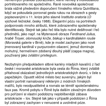
portrétovaného nic společného. Raně novověká společnost
brala vážně především doporučení římského rétora Quintiliana,
když se pokoušela porovnat gesta rukou na obrazech s gesty
popisovanými v 11. knize jeho slavné I
nstitutio oratoria
(
O
výchově řečnické
, česky 1988). Elegantní pózu na portrétech
podporovalo mnoho atributů, které zobrazeného společensky
identifikovaly. Stejně tak jako řeč těla bylo nutné dešifrovat i řeč
předmětů, jako např. na Mytensově obraze
Ferdinand Julius,
hrabě Troyer, olomoucký kníže, biskup v kardinálském rouše
(Moravská galerie v Brně), kde je model zachycen jako nově
jmenovaný kardinál v purpurovém ošacení, jemuž dominuje
mohutný, hermelínem zdobený dlouhý plášť (cappa magna),
používaný jako zvláštní privilegium.
Nezbytným předpokladem slibné kariéry mladých kavalírů z řad
české i moravské aristokracie byla cesta do Říma, který zvláště
přitahoval okázalostí jednotlivých aristokratických dvorů, v čele s
papežským. Opustit věčné město bez suvenýru, jakým byl
vlastní portrét namalovaný některým z módních římských
malířů, bylo neodpustitelné a rovnalo se téměř společenskému
faux pas. Kromě pobytu v Římě byla dalším závažným důvodem
pro pořízení si vlastní podobizny nejoblíbenější zábava
aristokracie – lov. Stejně tak jako v případě podobizen z Říma
byl zobrazený zachycen v nenucené a uvolněné póze.