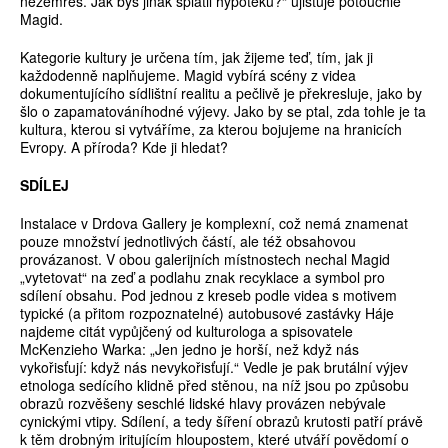
nezemřeš. Jak bys jinak splatil hypotéku?“ ujišťuje poťouchle
Magid.
Kategorie kultury je určena tím, jak žijeme teď, tím, jak ji
každodenně naplňujeme. Magid vybírá scény z videa
dokumentujícího sídlištní realitu a pečlivě je překresluje, jako by
šlo o zapamatováníhodné výjevy. Jako by se ptal, zda tohle je ta
kultura, kterou si vytváříme, za kterou bojujeme na hranicích
Evropy. A příroda? Kde ji hledat?
SDÍLEJ
Instalace v Drdova Gallery je komplexní, což nemá znamenat
pouze množství jednotlivých částí, ale též obsahovou
provázanost. V obou galerijních místnostech nechal Magid
„vytetovat“ na zeď a podlahu znak recyklace a symbol pro
sdílení obsahu. Pod jednou z kreseb podle videa s motivem
typické (a přitom rozpoznatelné) autobusové zastávky Háje
najdeme citát vypůjčený od kulturologa a spisovatele
McKenzieho Warka: „Jen jedno je horší, než když nás
vykořisťují: když nás nevykořisťují.“ Vedle je pak brutální výjev
etnologa sedícího klidně před stěnou, na níž jsou po způsobu
obrazů rozvěšeny seschlé lidské hlavy provázen nebývale
cynickými vtipy. Sdílení, a tedy šíření obrazů krutosti patří právě
k těm drobným iritujícím hloupostem, které utváří povědomí o