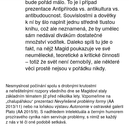
bude pořád málo. To je i případ
prezentace Antipříroda vs. antikultura vs.
antibudoucnost. Souvislostmi a dovětky
k ní by šlo naplnit jednu středně tlustou
knihu, což ale neznamená, že by umělec
sám nedával divákům dostatečné
množství vodítek. Daleko spíš tu jde o
fakt, na nějž Magid poukazuje ve své
neumělecké, teoretické a kritické činnosti
– totiž že svět není černobílý, ale některé
věci prostě nejsou v pořádku nikdy.
Nesmyslnost počínání spolu s drobnými krutostmi
a neřešitelnými rozpory všedního dne se Magidovi staly
základním tématem již před několika lety. Vzpomeňme na
„chalupářskou“ prezentaci
Nevyřešené problémy formy
(AA
2013/11) nebo na loňskou výstavu
Autonomie
v ostravské galerii
Plato (AA 2015/9). S nadhledem intelektuála a černým humorem
prozíravého cynika nám servíruje problémy, s nimiž se každý
z nás v té či oné podobě setkává.