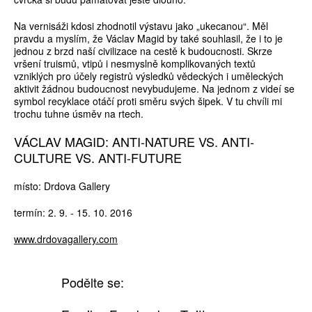
Na vernisáži kdosi zhodnotil výstavu jako „ukecanou“. Měl
pravdu a myslím, že Václav Magid by také souhlasil, že i to je
jednou z brzd naší civilizace na cestě k budoucnosti. Skrze
vršení truismů, vtipů i nesmyslně komplikovaných textů
vzniklých pro účely registrů výsledků vědeckých i uměleckých
aktivit žádnou budoucnost nevybudujeme. Na jednom z videí se
symbol recyklace otáčí proti směru svých šipek. V tu chvíli mi
trochu tuhne úsměv na rtech.
VÁCLAV MAGID: ANTI-NATURE VS. ANTI-
CULTURE VS. ANTI-FUTURE
místo: Drdova Gallery
termín: 2. 9. - 15. 10. 2016
www.drdovagallery.com
Podělte se: