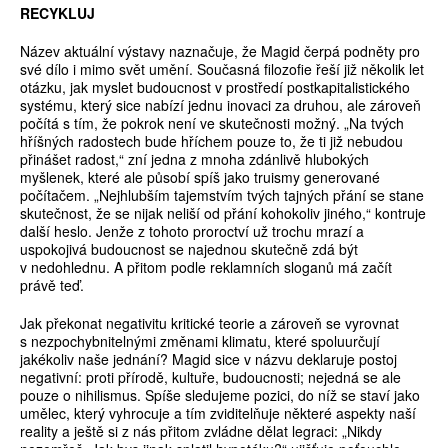
RECYKLUJ
Název aktuální výstavy naznačuje, že Magid čerpá podněty pro
své dílo i mimo svět umění. Současná filozofie řeší již několik let
otázku, jak myslet budoucnost v prostředí postkapitalistického
systému, který sice nabízí jednu inovaci za druhou, ale zároveň
počítá s tím, že pokrok není ve skutečnosti možný. „Na tvých
hříšných radostech bude hříchem pouze to, že ti již nebudou
přinášet radost,“ zní jedna z mnoha zdánlivě hlubokých
myšlenek, které ale působí spíš jako truismy generované
počítačem. „Nejhlubším tajemstvím tvých tajných přání se stane
skutečnost, že se nijak neliší od přání kohokoliv jiného,“ kontruje
další heslo. Jenže z tohoto proroctví už trochu mrazí a
uspokojivá budoucnost se najednou skutečně zdá být
v nedohlednu. A přitom podle reklamních sloganů má začít
právě teď.
Jak překonat negativitu kritické teorie a zároveň se vyrovnat
s nezpochybnitelnými změnami klimatu, které spoluurčují
jakékoliv naše jednání? Magid sice v názvu deklaruje postoj
negativní: proti přírodě, kultuře, budoucnosti; nejedná se ale
pouze o nihilismus. Spíše sledujeme pozici, do níž se staví jako
umělec, který vyhrocuje a tím zviditelňuje některé aspekty naší
reality a ještě si z nás přitom zvládne dělat legraci: „Nikdy