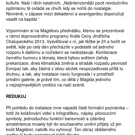
kultuře. Naší i těch ostatních. „Nejintenzivnější pocit revolučního
optimismu tě ovládá ve chvíli, kdy se noříš do nostalgie.
Nicméně, v zápase mezi dekadencí a avantgardou doporučuji
vsadit na kapitál.“
Vzpomínám si na Magidovu přednášku, kterou se prezentoval
v rámci doprovodného programu finále Ceny Jindřicha
Chalupeckého 2013. Vysvětloval v ní, jak těžké je žít a tvořit ve
světě, kde po celý den přecházíte v podstatě od jednoho
rozporu k dalšímu a rozřešení se nedostavuje. Kombinace
černého humoru s tématy, která hýbou světem (tehdy
prekarizace, dnes klimatická změna a strašák rozpadu pevnosti
Evropa) tak, aby žádná z obou složek neupozaďovala příliš tu
druhou, a tak, aby instalace navíc fungovala i v prostředí
privátní galerie, je právě tím, co dělá z Magida jednoho
z nejzajímavějších umělců na naší scéně.
REDUKUJ
Při pohledu do instalace mne napadá čistě formální poznámka –
totiž že kolážování videí s infografikou, nápisy, plovoucími
symboly, jednoduchou funkční barevností a zdánlivý
amatérismus musely být do současného umění přijaty už jen
kvůli Magidovi, natolik mu vyhovují. Ten obraz oběšeného
cvrčka si budu pamatovat ještě dlouho.