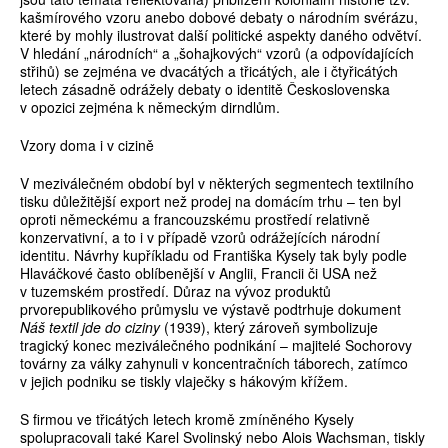
kašmírového vzoru anebo dobové debaty o národním svérázu,
které by mohly ilustrovat další politické aspekty daného odvětví.
V hledání „národních“ a „šohajkových“ vzorů (a odpovídajících
střihů) se zejména ve dvacátých a třicátých, ale i čtyřicátých
letech zásadně odrážely debaty o identitě Československa
v opozici zejména k německým dirndlům.
Vzory doma i v cizině
V meziválečném období byl v některých segmentech textilního
tisku důležitější export než prodej na domácím trhu – ten byl
oproti německému a francouzskému prostředí relativně
konzervativní, a to i v případě vzorů odrážejících národní
identitu. Návrhy kupříkladu od Františka Kysely tak byly podle
Hlaváčkové často oblíbenější v Anglii, Francii či USA než
v tuzemském prostředí. Důraz na vývoz produktů
prvorepublikového průmyslu ve výstavě podtrhuje dokument
Náš textil jde do ciziny
(1939), který zároveň symbolizuje
tragický konec meziválečného podnikání – majitelé Sochorovy
továrny za války zahynuli v koncentračních táborech, zatímco
v jejich podniku se tiskly vlaječky s hákovým křížem.
S firmou ve třicátých letech kromě zmíněného Kysely
spolupracovali také Karel Svolinský nebo Alois Wachsman, tiskly