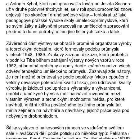
a Antonín Kybal, kteří spolupracovali s továrnou Josefa Sochora
už v druhé polovině třicátých let, se v roli spolupracovníků znovu
objevují i po skončení druhé světové války – tentokrát už jako
pedagogové pražské Vysoké školy uměleckoprůmyslové, kteří
se svými žáky a žákyněmi pracovali na uměleckém zpracování
předmětů denní potřeby, mimo jiné tištěných šátků a látek.
Závěrečná část výstavy se obrací k proměně organizace výroby
a teoretickým debatám, které formovaly podobu průmyslu
v letech 1948–1989. Zvukový záznam diskuze, která proběhla
v podniku Tiba během zahájení výstavy nových vzorů v roce
1952, připomíná problémy a apely dobře známé snad ze všech
odvětví tehdejšího uměleckého průmyslu. Zaznívají zde názory,
že není možné orientovat se podle poptávky (vkus nepoučené
většiny devalvuje potenciální kvalitu tisků), pro udržování kvality
výrobku je žádoucí spolupráce s výtvarníky a výtvarnicemi,
umělci a umělkyně by však měli nacházet rovnováhu mezi
vlastním výrazem a technickými možnostmi média, pro které
navrhují. Vnitřní kritika poválečného textilního průmyslu tak
mířila zejména na návrháře a návrhářky, jejichž práce byla pod
nebývalým drobnohledem.
Šátky vystavené na kovových rámech ve vzdušném světlém
sále Hlaváčková dělí podle potisku do několika typů: Reklama /
propagace, Sport, Cestování a kultura, Textilní ateliér na VŠUP,