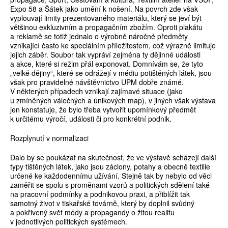
Expo 58 a Šátek jako umění k nošení. Na povrch zde však
vyplouvají limity prezentovaného materiálu, který se jeví být
většinou exkluzivním a propagačním zbožím. Oproti plakátu
a reklamě se totiž jednalo o výrobně náročné předměty
vznikající často ke speciálním příležitostem, což výrazně limituje
jejich záběr. Soubor tak vypráví zejména ty dějinné události
a akce, které si režim přál exponovat. Domnívám se, že tyto
„velké dějiny“, které se odrážejí v médiu potištěných látek, jsou
však pro pravidelné návštěvnictvo UPM dobře známé.
V některých případech vznikají zajímavé situace (jako
u zmíněných válečných a únikových map), v jiných však výstava
jen konstatuje, že bylo třeba vytvořit upomínkový předmět
k určitému výročí, události či pro konkrétní podnik.
Rozplynutí v normalizaci
Dalo by se poukázat na skutečnost, že ve výstavě scházejí další
typy tištěných látek, jako jsou záclony, potahy a obecně textilie
určené ke každodennímu užívání. Stejně tak by nebylo od věci
zaměřit se spolu s proměnami vzorů a politických sdělení také
na pracovní podmínky a podnikovou praxi, a přiblížit tak
samotný život v tiskařské továrně, který by doplnil svůdný
a pokřivený svět módy a propagandy o žitou realitu
v jednotlivých politických systémech.