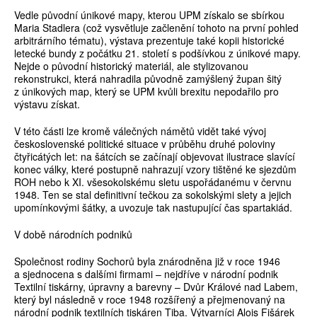
Vedle původní únikové mapy, kterou UPM získalo se sbírkou
Maria Stadlera (což vysvětluje začlenění tohoto na první pohled
arbitrárního tématu), výstava prezentuje také kopii historické
letecké bundy z počátku 21. století s podšívkou z únikové mapy.
Nejde o původní historický materiál, ale stylizovanou
rekonstrukci, která nahradila původně zamýšlený župan šitý
z únikových map, který se UPM kvůli brexitu nepodařilo pro
výstavu získat.
V této části lze kromě válečných námětů vidět také vývoj
československé politické situace v průběhu druhé poloviny
čtyřicátých let: na šátcích se začínají objevovat ilustrace slavící
konec války, které postupně nahrazují vzory tištěné ke sjezdům
ROH nebo k XI. všesokolskému sletu uspořádanému v červnu
1948. Ten se stal definitivní tečkou za sokolskými slety a jejich
upomínkovými šátky, a uvozuje tak nastupující čas spartakiád.
V době národních podniků
Společnost rodiny Sochorů byla znárodněna již v roce 1946
a sjednocena s dalšími firmami – nejdříve v národní podnik
Textilní tiskárny, úpravny a barevny – Dvůr Králové nad Labem,
který byl následně v roce 1948 rozšířený a přejmenovaný na
národní podnik textilních tiskáren Tiba. Výtvarníci Alois Fišárek