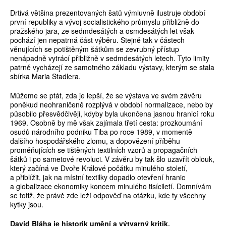
Drtivá většina prezentovaných šatů výmluvně ilustruje období
první republiky a vývoj socialistického průmyslu přibližně do
pražského jara, ze sedmdesátých a osmdesátých let však
pochází jen nepatrná část výběru. Stejně tak v částech
věnujících se potištěným šátkům se zevrubný přístup
nenápadně vytrácí přibližně v sedmdesátých letech. Tyto limity
patrně vycházejí ze samotného základu výstavy, kterým se stala
sbírka Maria Stadlera.
Můžeme se ptát, zda je lepší, že se výstava ve svém závěru
poněkud neohraničeně rozplývá v období normalizace, nebo by
působilo přesvědčivěji, kdyby byla ukončena jasnou hranicí roku
1969. Osobně by mě však zajímala třetí cesta: prozkoumání
osudů národního podniku Tiba po roce 1989, v momentě
dalšího hospodářského zlomu, a dopovězení příběhu
proměňujících se tištěných textilních vzorů a propagačních
šátků i po sametové revoluci. V závěru by tak šlo uzavřít oblouk,
který začíná ve Dvoře Králové počátku minulého století,
a přiblížit, jak na místní textilky dopadlo otevření hranic
a globalizace ekonomiky koncem minulého tisíciletí. Domnívám
se totiž, že právě zde leží odpověď na otázku, kde ty všechny
kytky jsou.
David Bláha je historik umění a výtvarný kritik.