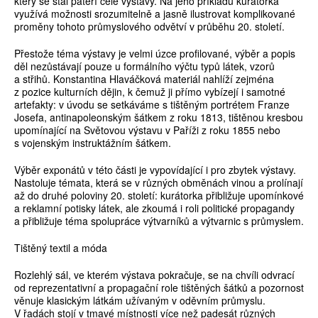
který se stal páteří celé výstavy. Na jeho příkladu kurátorka
využívá možnosti srozumitelně a jasně ilustrovat komplikované
proměny tohoto průmyslového odvětví v průběhu 20. století.
Přestože téma výstavy je velmi úzce profilované, výběr a popis
děl nezůstávají pouze u formálního výčtu typů látek, vzorů
a střihů. Konstantina Hlaváčková materiál nahlíží zejména
z pozice kulturních dějin, k čemuž ji přímo vybízejí i samotné
artefakty: v úvodu se setkáváme s tištěným portrétem Franze
Josefa, antinapoleonským šátkem z roku 1813, tištěnou kresbou
upomínající na Světovou výstavu v Paříži z roku 1855 nebo
s vojenským instruktážním šátkem.
Výběr exponátů v této části je vypovídající i pro zbytek výstavy.
Nastoluje témata, která se v různých obměnách vinou a prolínají
až do druhé poloviny 20. století: kurátorka přibližuje upomínkové
a reklamní potisky látek, ale zkoumá i roli politické propagandy
a přibližuje téma spolupráce výtvarníků a výtvarnic s průmyslem.
Tištěný textil a móda
Rozlehlý sál, ve kterém výstava pokračuje, se na chvíli odvrací
od reprezentativní a propagační role tištěných šátků a pozornost
věnuje klasickým látkám užívaným v oděvním průmyslu.
V řadách stojí v tmavé místnosti více než padesát různých