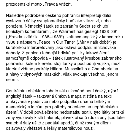
prezidentské motto „Pravda vítězí“.
Následné podrobení českého pohraničí interpretují další
vystavené šátky symptomaticky buď jako vítězství, nebo
ponížení. Německý šátek se zabráním Sudet se chlubí
ironickým komentářem „Die Wahrheit has gesiegt 1938–39“
(„Pravda zvítězila 1938–1939“), zatímco anglický z konce roku
1938 s nápisem „Peace in Our Time“ („Mír v naší době“) je
kurátorkou interpretovaný jako oslava podpisu mnichovské
dohody. Z pohledu tehdejší britské politiky takové čtení
samozřejmě odpovídá – šátek ilustrovaný kresbou zabraného
pohraničí, kolem kterého stojí tanky a pochodují vojska, mezi
kterými vidíme portréty Hitlera, Mussoliniho a Chamberlaina
a hlavy v plynových maskách, však evokuje všechno, jenom
ne mír.
Centrálním objektem tohoto sálu nicméně není český, nýbrž
anglický šátek – takzvaná úniková mapa (tištěná na textil
a ukrývaná v podšívce nebo podpatku) určená britským
a americkým letcům pro potřeby orientace na nepřátelském
území. V době poválečného nedostatku textilu tyto látky britské
ženy využívaly k šití halenek, plavek či šatů (doloženy jsou také
svatební šaty ušité z padáků apod.), čímž rovným dílem
oslavovaly vítězství a řešily materiálovou nouzi.