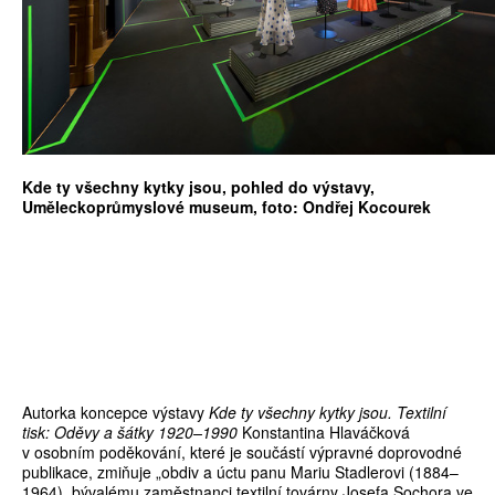
Kde ty všechny kytky jsou, pohled do výstavy,
Uměleckoprůmyslové museum, foto: Ondřej Kocourek
Autorka koncepce výstavy
Kde ty všechny kytky jsou. Textilní
tisk: Oděvy a šátky 1920–1990
Konstantina Hlaváčková
v osobním poděkování, které je součástí výpravné doprovodné
publikace, zmiňuje „obdiv a úctu panu Mariu Stadlerovi (1884–
1964), bývalému zaměstnanci textilní továrny Josefa Sochora ve