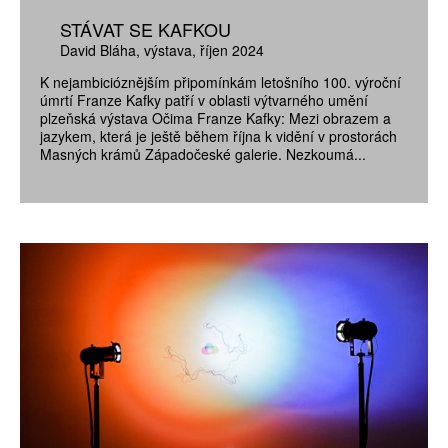
STÁVAT SE KAFKOU
David Bláha
výstava
říjen 2024
K nejambicióznějším připomínkám letošního 100. výroční
úmrtí Franze Kafky patří v oblasti výtvarného umění
plzeňská výstava Očima Franze Kafky: Mezi obrazem a
jazykem, která je ještě během října k vidění v prostorách
Masných krámů Západočeské galerie. Nezkoumá...