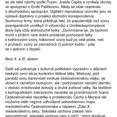
se ale také návrhy podle Toyen, Josefa Čapka a vznikaly ubrusy
ve spolupráci s Emilií Paličkovou. Nikdy se však nejednalo
o dlouhodobou spolupráci. Digitální reprodukce vzorníků jsou ve
výstavě doplněny o projekci obchodní korespondence
Sochorovy firmy, která přibližuje fakt, že populárnější než vzory
avantgardních umělkyň či výtvarníků z Uměleckoprůmyslové
školy byly vždy jednoduché kytky: „Domníváme se, že bychom
mohli v příštím roce dobře prodávati pruhované látky
s květinovými vzory, folklorové vzory buď po celé ploše, neb
v pruhách, vzory ze zahradních či polních květin,“ píše
se v jednom z dopisů.
Mezi X. a XI. sletem
Další sál pokračuje v kulturně-politickém vyprávění o dějinách
českých zemí skrze konkrétní tištěné látky. Místnost, jejíž
paneláž svou barevností evokuje československou vlajku, se
obrací k námětům budujícím, ale i podrývajícím národní identitu
v období mnichovské dohody a druhé světové války. Na textiliích
s kartografickým zobrazením neustále se proměňujících hranic
Československé republiky a protektorátu Čechy a Morava tak
můžeme vidět nejprve odhodlaně sebevědomou mapu
meziválečného Československa s nápisem „Zdar X.
všesokolskému sletu. Sokolská výchova získala nám
samostatnost, sokolská výchova nám ji udrží,“ který doplňuje