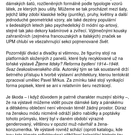
dámských šatů, rozčleněných formálně podle typologie vzorů
látek, ze kterých jsou ušity. Můžeme se tak procházet mezi šaty,
jejichž látky zdobí klasické tečky (puntíky), pruhy, květiny a další
jednoduché geometrické vzory, ale také dezény populární
v šedesátých letech jako psychedelický či módní op-artový,
stejně tak jako dekory kašmírové a zvířecí. Výjimečnými kousky
zahraničních (zejména francouzských a italských) značek se
UPM chlubí ve všezahrnující sekci pojmenované
Svět
.
Pozornější diváci a divačky si všimnou, že figuríny stojí na
platformách složených z panelů, které byly recyklované už na
loňské výstavě
Žijeme lidsky? Reforma bydlení 1914–1948.
Svaz československého díla
. Autorský tým se tak soustavně drží
šetrného přístupu k tvorbě výstavní architektury, kterou tentokrát
zpracoval umělec Pavel Mrkus. Za zmínku také stojí vynikající
forma popisek, které se ani v relativním šeru neztrácejí.
Je škoda – i když důvodem je patrně charakter muzejní sbírky –,
že na výstavě můžeme vidět pouze dámské šaty a pánskému
a dětskému oblečení není věnován téměř žádný prostor. Důraz
na ženskou módu nicméně odráží jádro nabídky a poptávky
tohoto průmyslu, který byl v daném období výrazně
genderovaný, většinou v opozici muž-návrhář a žena-
konzumentka. Ve výstavě rovněž schází (oproti katalogu, kde
jsou tato témata reflektována) přiblížení koloniální historie tzv.