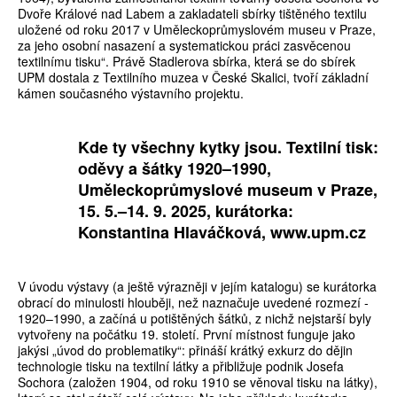
Dvoře Králové nad Labem a zakladateli sbírky tištěného textilu
uložené od roku 2017 v Uměleckoprůmyslovém museu v Praze,
za jeho osobní nasazení a systematickou práci zasvěcenou
textilnímu tisku“. Právě Stadlerova sbírka, která se do sbírek
UPM dostala z Textilního muzea v České Skalici, tvoří základní
kámen současného výstavního projektu.
Kde ty všechny kytky jsou. Textilní tisk:
oděvy a šátky 1920–1990,
Uměleckoprůmyslové museum v Praze,
15. 5.–14. 9. 2025, kurátorka:
Konstantina Hlaváčková, www.upm.cz
V úvodu výstavy (a ještě výrazněji v jejím katalogu) se kurátorka
obrací do minulosti hlouběji, než naznačuje uvedené rozmezí ­
1920–1990, a začíná u potištěných šátků, z nichž nejstarší byly
vytvořeny na počátku 19. století. První místnost funguje jako
jakýsi „úvod do problematiky“: přináší krátký exkurz do dějin
technologie tisku na textilní látky a přibližuje podnik Josefa
Sochora (založen 1904, od roku 1910 se věnoval tisku na látky),