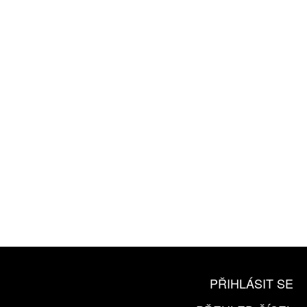
ZÍSKEJTE
ROČNÍ PŘEDPLATNÉ
ZA 1100 KČ
10 TIŠTĚNÝCH ČÍSEL
365 DNÍ ONLINE VERZE
ČLENSKÁ KARTA ARTCARD
KOUPIT PŘEDPLATNÉ
PŘIHLÁSIT SE