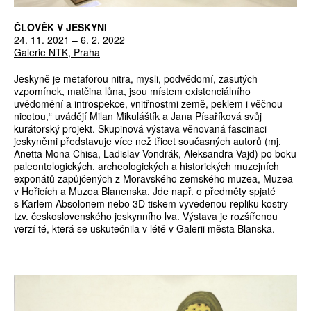
ČLOVĚK V JESKYNI
24. 11. 2021 – 6. 2. 2022
Galerie NTK, Praha
Jeskyně je metaforou nitra, mysli, podvědomí, zasutých
vzpomínek, matčina lůna, jsou místem existenciálního
uvědomění a introspekce, vnitřnostmi země, peklem i věčnou
nicotou,“ uvádějí Milan Mikuláštík a Jana Písaříková svůj
kurátorský projekt. Skupinová výstava věnovaná fascinaci
jeskyněmi představuje více než třicet současných autorů (mj.
Anetta Mona Chisa, Ladislav Vondrák, Aleksandra Vajd) po boku
paleontologických, archeologických a historických muzejních
exponátů zapůjčených z Moravského zemského muzea, Muzea
v Hořicích a Muzea Blanenska. Jde např. o předměty spjaté
s Karlem Absolonem nebo 3D tiskem vyvedenou repliku kostry
tzv. československého jeskynního lva. Výstava je rozšířenou
verzí té, která se uskutečnila v létě v Galerii města Blanska.