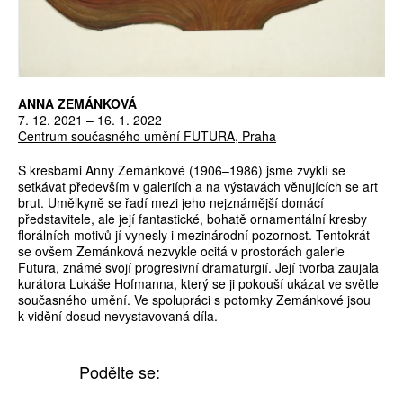
ANNA ZEMÁNKOVÁ
7. 12. 2021 – 16. 1. 2022
Centrum současného umění FUTURA, Praha
S kresbami Anny Zemánkové (1906–1986) jsme zvyklí se
setkávat především v galeriích a na výstavách věnujících se art
brut. Umělkyně se řadí mezi jeho nejznámější domácí
představitele, ale její fantastické, bohatě ornamentální kresby
florálních motivů jí vynesly i mezinárodní pozornost. Tentokrát
se ovšem Zemánková nezvykle ocitá v prostorách galerie
Futura, známé svojí progresivní dramaturgií. Její tvorba zaujala
kurátora Lukáše Hofmanna, který se ji pokouší ukázat ve světle
současného umění. Ve spolupráci s potomky Zemánkové jsou
k vidění dosud nevystavovaná díla.
Podělte se: