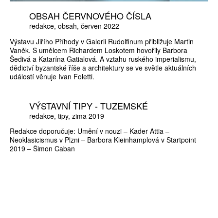
OBSAH ČERVNOVÉHO ČÍSLA
redakce
obsah
červen 2022
Výstavu Jiřího Příhody v Galerii Rudolfinum přibližuje Martin
Vaněk. S umělcem Richardem Loskotem hovořily Barbora
Šedivá a Katarína Gatialová. A vztahu ruského imperialismu,
dědictví byzantské říše a architektury se ve světle aktuálních
událostí věnuje Ivan Foletti.
VÝSTAVNÍ TIPY - TUZEMSKÉ
redakce
tipy
zima 2019
Redakce doporučuje: Umění v nouzi – Kader Attia –
Neoklasicismus v Plzni – Barbora Kleinhamplová v Startpoint
2019 – Šimon Caban