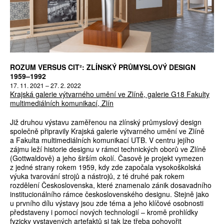
ROZUM VERSUS CIT²: ZLÍNSKÝ PRŮMYSLOVÝ DESIGN
1959–1992
17. 11. 2021 – 27. 2. 2022
Krajská galerie výtvarného umění ve Zlíně, galerie G18 Fakulty
multimediálních komunikací, Zlín
Již druhou výstavu zaměřenou na zlínský průmyslový design
společně připravily Krajská galerie výtvarného umění ve Zlíně
a Fakulta multimediálních komunikací UTB. V centru jejího
zájmu leží historie designu v rámci technických oborů ve Zlíně
(Gottwaldově) a jeho širším okolí. Časově je projekt vymezen
z jedné strany rokem 1959, kdy zde započala vysokoškolská
výuka tvarování strojů a nástrojů, z té druhé pak rokem
rozdělení Československa, které znamenalo zánik dosavadního
institucionálního rámce československého designu. Stejně jako
u prvního dílu výstavy jsou zde téma a jeho klíčové osobnosti
představeny i pomocí nových technologií – kromě prohlídky
fyzicky vystavených artefaktů si tak lze třeba pohovořit