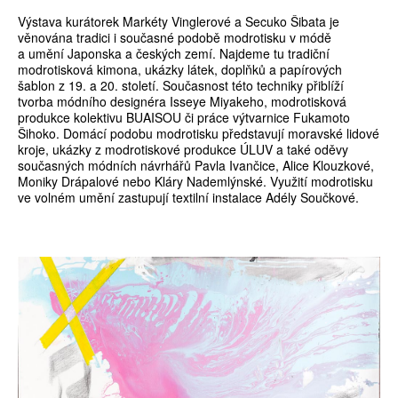
Výstava kurátorek Markéty Vinglerové a Secuko Šibata je
věnována tradici i současné podobě modrotisku v módě
a umění Japonska a českých zemí. Najdeme tu tradiční
modrotisková kimona, ukázky látek, doplňků a papírových
šablon z 19. a 20. století. Současnost této techniky přiblíží
tvorba módního designéra Isseye Miyakeho, modrotisková
produkce kolektivu BUAISOU či práce výtvarnice Fukamoto
Šihoko. Domácí podobu modrotisku představují moravské lidové
kroje, ukázky z modrotiskové produkce ÚLUV a také oděvy
současných módních návrhářů Pavla Ivančice, Alice Klouzkové,
Moniky Drápalové nebo Kláry Nademlýnské. Využití modrotisku
ve volném umění zastupují textilní instalace Adély Součkové.