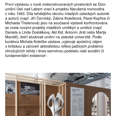
První výstavou v nově zrekonstruovaných prostorách se Dům
umění Ústí nad Labem vrací k projektu Narušená rovnováha
z roku 1993. Díla tehdejšího okruhu mladých ústeckých autorek
a autorů (např. Jiří Černický, Zdena Kolečková, Pavel Kopřiva či
Michaela Thelenová) jsou na současné výstavě konfrontována
se zcela novými projekty mladších umělkyň a umělců (např.
Daniela a Linda Dostálkovy, Aid Kid, Antonín Jirát nebo Marija
Mandič), kteří studovali umění na ústecké univerzitě. Podle
kurátora Michala Kolečka výstava „vyjevuje společný zájem
o kritickou a zároveň aktivistickou reflexi palčivých problémů
ohrožujících tehdy i dnes samotnou podstatu naší sociální či
fundamentální existence“.