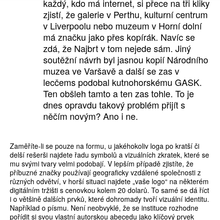
každý, kdo má internet, si přece na tři kliky
zjistí, že galerie v Perthu, kulturní centrum
v Liverpoolu nebo muzeum v Horní dolní
má značku jako přes kopírák. Navíc se
zdá, že Najbrt v tom nejede sám. Jiný
soutěžní návrh byl jasnou kopií Národního
muzea ve Varšavě a další se zas v
lecčems podobal kutnohorskému GASK.
Ten obšleh tamto a ten zas tohle. To je
dnes opravdu takový problém přijít s
něčím novým? Ano i ne.
Zaměříte-li se pouze na formu, u jakéhokoliv loga po kratší či
delší rešerši najdete řadu symbolů a vizuálních zkratek, které se
mu svými tvary velmi podobají. V lepším případě zjistíte, že
příbuzné značky používají geograficky vzdálené společnosti z
různých odvětví, v horší situaci najdete „vaše logo“ na některém
digitálním tržišti s cenovkou kolem 20 dolarů. To samé se dá říct
i o většině dalších prvků, které dohromady tvoří vizuální identitu.
Například o písmu. Není neobvyklé, že se instituce rozhodne
pořídit si svou vlastní autorskou abecedu jako klíčový prvek