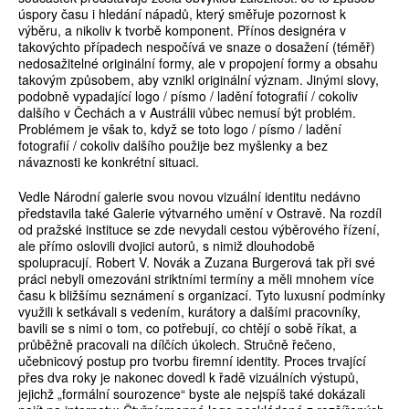
úspory času i hledání nápadů, který směřuje pozornost k
výběru, a nikoliv k tvorbě komponent. Přínos designéra v
takovýchto případech nespočívá ve snaze o dosažení (téměř)
nedosažitelné originální formy, ale v propojení formy a obsahu
takovým způsobem, aby vznikl originální význam. Jinými slovy,
podobně vypadající logo / písmo / ladění fotografií / cokoliv
dalšího v Čechách a v Austrálii vůbec nemusí být problém.
Problémem je však to, když se toto logo / písmo / ladění
fotografií / cokoliv dalšího použije bez myšlenky a bez
návaznosti ke konkrétní situaci.
Vedle Národní galerie svou novou vizuální identitu nedávno
představila také Galerie výtvarného umění v Ostravě. Na rozdíl
od pražské instituce se zde nevydali cestou výběrového řízení,
ale přímo oslovili dvojici autorů, s nimiž dlouhodobě
spolupracují. Robert V. Novák a Zuzana Burgerová tak při své
práci nebyli omezováni striktními termíny a měli mnohem více
času k bližšímu seznámení s organizací. Tyto luxusní podmínky
využili k setkávali s vedením, kurátory a dalšími pracovníky,
bavili se s nimi o tom, co potřebují, co chtějí o sobě říkat, a
průběžně pracovali na dílčích úkolech. Stručně řečeno,
učebnicový postup pro tvorbu firemní identity. Proces trvající
přes dva roky je nakonec dovedl k řadě vizuálních výstupů,
jejichž „formální sourozence“ byste ale nejspíš také dokázali