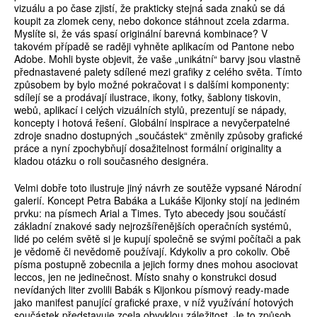
vizuálu a po čase zjistí, že prakticky stejná sada znaků se dá
koupit za zlomek ceny, nebo dokonce stáhnout zcela zdarma.
Myslíte si, že vás spasí originální barevná kombinace? V
takovém případě se raději vyhněte aplikacím od Pantone nebo
Adobe. Mohli byste objevit, že vaše „unikátní“ barvy jsou vlastně
přednastavené palety sdílené mezi grafiky z celého světa. Tímto
způsobem by bylo možné pokračovat i s dalšími komponenty:
sdílejí se a prodávají ilustrace, ikony, fotky, šablony tiskovin,
webů, aplikací i celých vizuálních stylů, prezentují se nápady,
koncepty i hotová řešení. Globální inspirace a nevyčerpatelné
zdroje snadno dostupných „součástek“ změnily způsoby grafické
práce a nyní zpochybňují dosažitelnost formální originality a
kladou otázku o roli současného designéra.
Velmi dobře toto ilustruje jiný návrh ze soutěže vypsané Národní
galerií. Koncept Petra Babáka a Lukáše Kijonky stojí na jediném
prvku: na písmech Arial a Times. Tyto abecedy jsou součástí
základní znakové sady nejrozšířenějších operačních systémů,
lidé po celém světě si je kupují společně se svými počítači a pak
je vědomě či nevědomě používají. Kdykoliv a pro cokoliv. Obě
písma postupně zobecnila a jejich formy dnes mohou asociovat
leccos, jen ne jedinečnost. Místo snahy o konstrukci dosud
nevídaných liter zvolili Babák s Kijonkou písmový ready-made
jako manifest panující grafické praxe, v níž využívání hotových
součástek představuje zcela obvyklou záležitost. Je to způsob