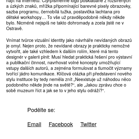
najít na internetu: Čtyřpísmenné logo poskládané z rozšířených
a úzkých znaků, mřížka připomínající barevné pixely obrazovky,
sazba programu, černobílá tužka, postavička lachtana pro
dětské workshopy… To vše už pravděpodobně někdy někde
bylo. Nicméně nejspíš ne takto dohromady a zcela jistě ne v
Ostravě.
Vnímat tvůrce vizuální identity jako návrháře nevídaných obrazů
je omyl. Nejen proto, že nevídané obrazy je prakticky nemožné
vytvořit, ale také vzhledem k dalším rolím, které má tento
designér v galerii plnit: Musí hledat praktická řešení pro výstavní
a publikační činnost, navrhovat volné koncepty umožňující
vstupy dalších autorů, a zejména formulovat a tlumočit významy
tvořící jádro komunikace. Klíčová otázka při představení nového
stylu instituce by tedy neměla znít „Neexistuje už náhodou něco
podobného někde jinde na světě?“, ale „Jakou zprávu chce o
sobě muzeum říct a jak se to v jeho stylu odráží?“.
Podělte se:
Email
Facebook
Twitter