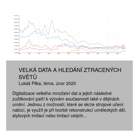
VELKÁ DATA A HLEDÁNÍ ZTRACENÝCH
SVĚTŮ
Lukáš Pilka
téma
únor 2020
Digitalizace velkého množství dat a jejich následné
zužitkování patří k výzvám současnosti také v dějinách
umění. Jednou z možností, které se skrze strojové učení
nabízí, je využít je při tvorbě rekonstrukcí uměleckých děl,
stylových imitací nebo imitací celých...