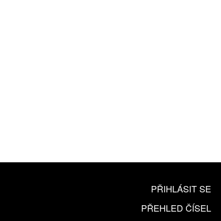
ROČNÍ PŘEDPLATNÉ
ZA 1100 KČ
10 TIŠTĚNÝCH ČÍSEL
365 DNÍ ONLINE VERZE
ČLENSKÁ KARTA ARTCARD
KOUPIT PŘEDPLATNÉ
PŘIHLÁSIT SE
PŘEHLED ČÍSEL