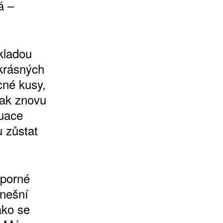
á –
 kladou
 krásných
cné kusy,
tak znovu
tuace
 zůstat
sporné
dnešní
ako se