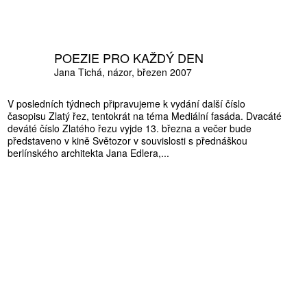
POEZIE PRO KAŽDÝ DEN
Jana Tichá
názor
březen 2007
V posledních týdnech připravujeme k vydání další číslo
časopisu Zlatý řez, tentokrát na téma Mediální fasáda. Dvacáté
deváté číslo Zlatého řezu vyjde 13. března a večer bude
představeno v kině Světozor v souvislosti s přednáškou
berlínského architekta Jana Edlera,...