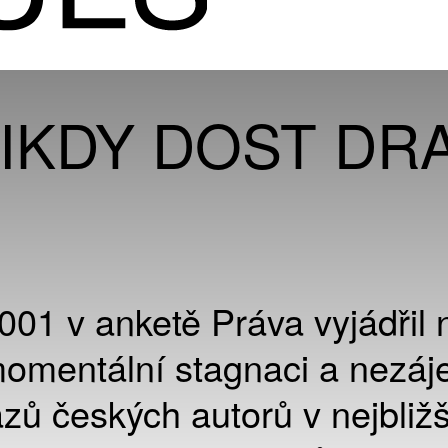
NIKDY DOST DR
01 v anketě Práva vyjádřil 
momentální stagnaci a nezá
zů českých autorů v nejbliž