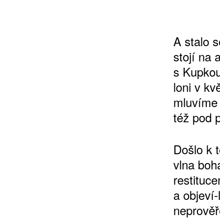
A stalo 
stojí na 
s Kupkou
loni v kv
mluvíme 
též pod p
Došlo k t
vlna boh
restituce
a objeví-
neprověř