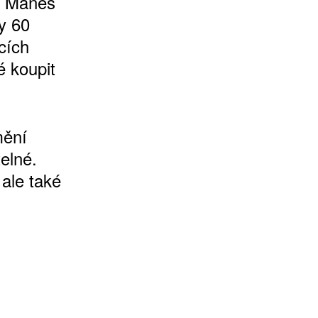
ku Mánes
y 60
ících
 koupit
mění
elné.
 ale také