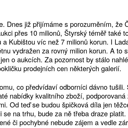
se. Dnes již přijímáme s porozuměním, že
aukci přes 10 milionů, Štyrský téměř také tol
 a Kubištou víc než 7 milionů korun. I Lada
ětnu vydražen za rovný milion korun. A to s
jen o aukcích. Za pozornost by stálo nahl
okličku prodejních cen některých galerií.
omu, co předvídaví odborníci dávno tušili.
até nabídky kvalitního zboží, podporovaná
mi. Od teď se budou špičková díla jen těžc
li se na trhu, bude za ně třeba draze platit.
ené či pochybné nebude zájem a vedle zá