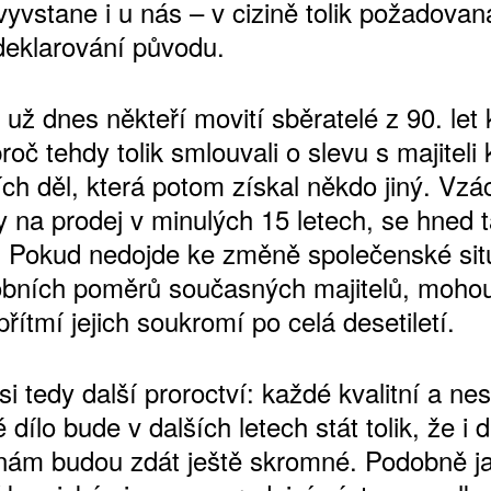
vyvstane i u nás – v cizině tolik požadovan
deklarování původu.
už dnes někteří movití sběratelé z 90. let
roč tehdy tolik smlouvali o slevu s majiteli
ích děl, která potom získal někdo jiný. Vzá
ly na prodej v minulých 15 letech, se hned 
. Pokud nedojde ke změně společenské si
ATNÉ
bních poměrů současných majitelů, mohou
přítmí jejich soukromí po celá desetiletí.
i tedy další proroctví: každé kvalitní a ne
dílo bude v dalších letech stát tolik, že i 
nám budou zdát ještě skromné. Podobně j