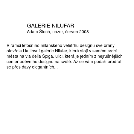
GALERIE NILUFAR
Adam Štech
názor
červen 2008
V rámci letošního milánského veletrhu designu své brány
otevřela i kultovní galerie Nilufar, která stojí v samém srdci
města na via della Spiga, ulici, která je jedním z nejrušnějších
center oděvního designu na světě. Až se vám podaří prodrat
se přes davy elegantních...