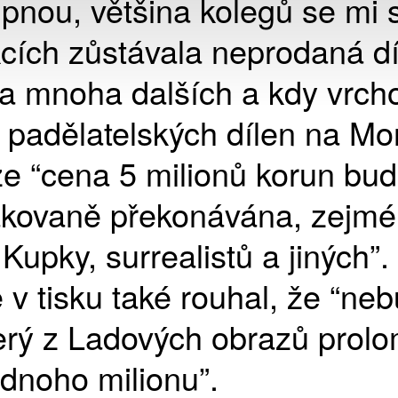
upnou, většina kolegů se mi 
cích zůstávala neprodaná dí
 a mnoha dalších a kdy vrcho
 padělatelských dílen na Mo
že “cena 5 milionů korun bud
kovaně překonávána, zejmén
 Kupky, surrealistů a jiných”.
 v tisku také rouhal, že “ne
terý z Ladových obrazů prolo
ednoho milionu”.