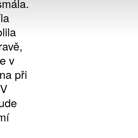
smála.
la
lila
ravě,
e v
a při
 V
bude
mí