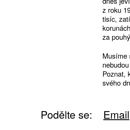
dnes jev
z roku 1
tisíc, za
korunách
10 TI
za pouhý
365 DNÍ
ČLENSKÁ K
Musíme s
nebudou 
KOUPIT PŘEDPLATNÉ
Poznat, k
svého dr
Podělte se:
Email