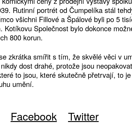
í komickými ceny z prodejní výstavy spol
939. Rutinní portrét od Čumpelíka stál tehd
tímco všichni Fillové a Špálové byli po 5 tis
. Kotíkovu Společnost bylo dokonce možné
ŠTĚNÝCH ČÍSEL
ch 800 korun.
 ONLINE VERZE
ARTA ARTCARD
e zkrátka smířit s tím, že skvělé věci v u
nikdy dost drahé, protože jsou neopakovat
teré to jsou, které skutečně přetrvají, to je
uhu umění.
Facebook
Twitter