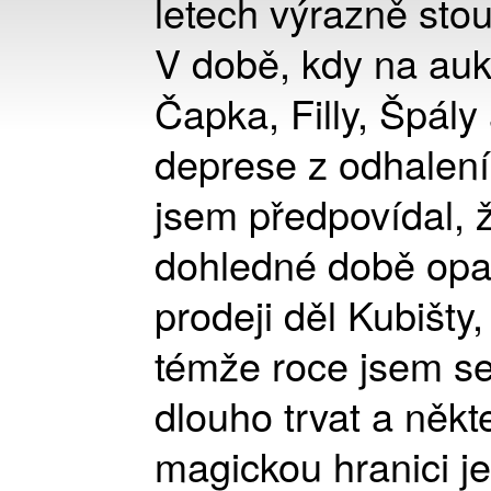
letech výrazně sto
V době, kdy na auk
Čapka, Filly, Špály
deprese z odhalení
jsem předpovídal, 
dohledné době opa
prodeji děl Kubišty,
témže roce jsem se
dlouho trvat a něk
magickou hranici j