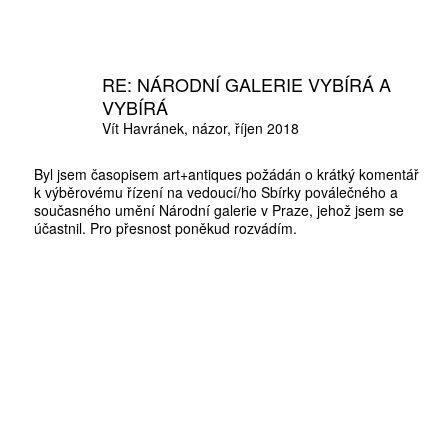
RE: NÁRODNÍ GALERIE VYBÍRÁ A
VYBÍRÁ
Vít Havránek
názor
říjen 2018
Byl jsem časopisem art+antiques požádán o krátký komentář
k výběrovému řízení na vedoucí/ho Sbírky poválečného a
současného umění Národní galerie v Praze, jehož jsem se
účastnil. Pro přesnost poněkud rozvádím.