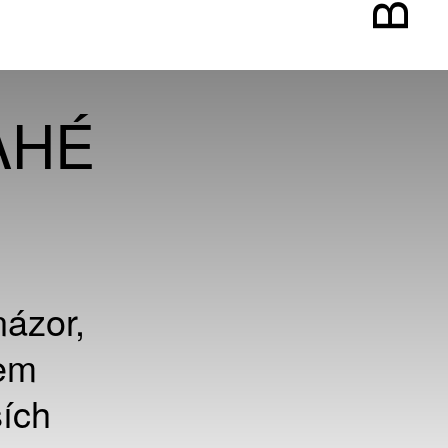
AHÉ
názor,
jem
ších