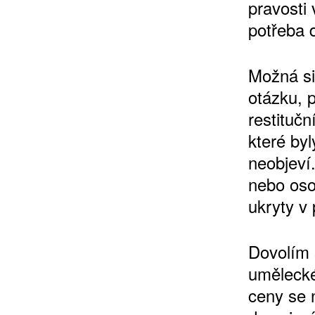
pravosti 
potřeba 
Možná si 
otázku, p
restitučn
ZÍSKEJTE
které by
neobjeví
ROČNÍ PŘEDPL
nebo oso
ukryty v 
ZA 1100 KČ
Dovolím s
umělecké 
ceny se 