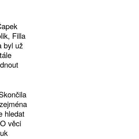
 Čapek
ik, Filla
 byl už
tále
édnout
 Skončila
 zejména
e hledat
 O věci
ruk