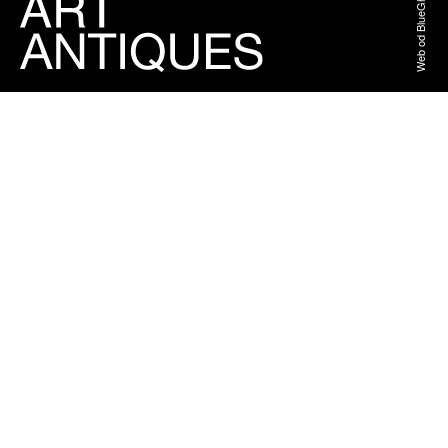
Web od BlueGhost