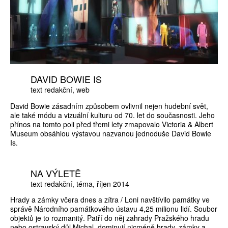
DAVID BOWIE IS
text redakční
web
David Bowie zásadním způsobem ovlivnil nejen hudební svět,
ale také módu a vizuální kulturu od 70. let do současnosti. Jeho
přínos na tomto poli před třemi lety zmapovalo Victoria & Albert
Museum obsáhlou výstavou nazvanou jednoduše David Bowie
Is.
NA VÝLETĚ
text redakční
téma
říjen 2014
Hrady a zámky včera dnes a zítra / Loni navštívilo památky ve
správě Národního památkového ústavu 4,25 milionu lidí. Soubor
objektů je to rozmanitý. Patří do něj zahrady Pražského hradu
nebo ostravský důl Michal, dominují nicméně hrady, zámky a