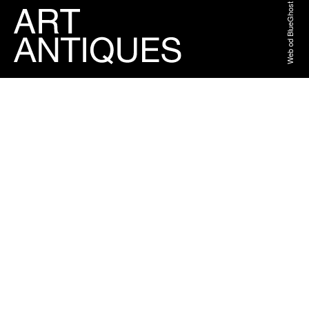
Web od BlueGhost