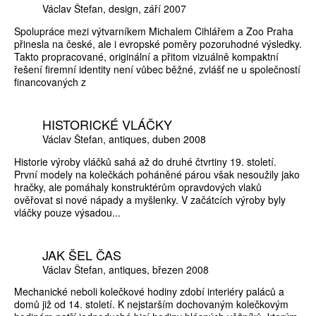
Václav Štefan
design
září 2007
Spolupráce mezi výtvarníkem Michalem Cihlářem a Zoo Praha
přinesla na české, ale i evropské poměry pozoruhodné výsledky.
Takto propracované, originální a přitom vizuálně kompaktní
řešení firemní identity není vůbec běžné, zvlášť ne u společností
financovaných z
HISTORICKÉ VLÁČKY
Václav Štefan
antiques
duben 2008
Historie výroby vláčků sahá až do druhé čtvrtiny 19. století.
První modely na kolečkách poháněné párou však nesoužily jako
hračky, ale pomáhaly konstruktérům opravdových vlaků
ověřovat si nové nápady a myšlenky. V začátcích výroby byly
vláčky pouze výsadou...
JAK ŠEL ČAS
Václav Štefan
antiques
březen 2008
Mechanické neboli kolečkové hodiny zdobí interiéry paláců a
domů již od 14. století. K nejstarším dochovaným kolečkovým