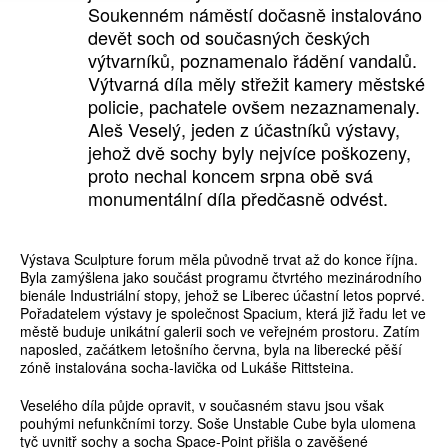
Soukenném náměstí dočasně instalováno
devět soch od současných českých
výtvarníků, poznamenalo řádění vandalů.
Výtvarná díla měly střežit kamery městské
policie, pachatele ovšem nezaznamenaly.
Aleš Veselý, jeden z účastníků výstavy,
jehož dvě sochy byly nejvíce poškozeny,
proto nechal koncem srpna obě svá
monumentální díla předčasně odvést.
Výstava Sculpture forum měla původně trvat až do konce října.
Byla zamýšlena jako součást programu čtvrtého mezinárodního
bienále Industriální stopy, jehož se Liberec účastní letos poprvé.
Pořadatelem výstavy je společnost Spacium, která již řadu let ve
městě buduje unikátní galerii soch ve veřejném prostoru. Zatím
naposled, začátkem letošního června, byla na liberecké pěší
zóně instalována socha-lavička od Lukáše Rittsteina.
Veselého díla půjde opravit, v současném stavu jsou však
pouhými nefunkčními torzy. Soše Unstable Cube byla ulomena
tyč uvnitř sochy a socha Space-Point přišla o zavěšené