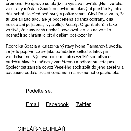
břemeno. Po opravě se ale již na výstavu nevrátí. „Není záruka
ze strany města a Spacium nevládne takovými prostředky, aby
díla ochránilo před opětovným poškozením. Chválím je za to, že
tu udělali tuto akci, ale je podceněná stránka ochrany, díla
nejsou ani pojištěna,“ vysvětluje Veselý. Organizátorům také
zazlívá, že kusy soch nechali povalovat jen tak na zemi a
nesnažili se chránit je před dalším poškozením.
Ředitelka Spacia a kurátorka výstavy Ivona Raimanová uvedla,
že je to poprvé, co se jako pořadatelé setkali s takovým
vandalismem. Výstava podle ní i přes vzniklé komplikace
nadchla hlavně umělecky zaměřenou a odbornou veřejnost.
Společnost zajistila odvoz Veselého soch zpět do jeho ateliéru a
současně podala trestní oznámení na neznámého pachatele.
Podělte se:
Email
Facebook
Twitter
CIHLÁŘ-NECIHLÁŘ