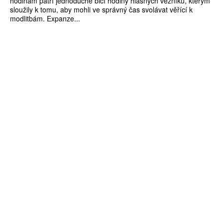
hodinám patří jednoduché bicí hodiny hlásných věžníků, kterým
sloužily k tomu, aby mohli ve správný čas svolávat věřící k
modlitbám. Expanze...
ZÍSKEJTE
ROČNÍ PŘEDPLATNÉ
ZA 1100 KČ
10 TIŠTĚNÝCH ČÍSEL
365 DNÍ ONLINE VERZE