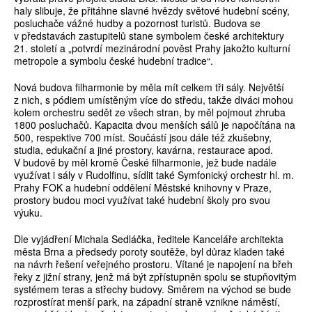
haly slibuje, že přitáhne slavné hvězdy světové hudební scény,
posluchače vážné hudby a pozornost turistů. Budova se
v představách zastupitelů stane symbolem české architektury
21. století a „potvrdí mezinárodní pověst Prahy jakožto kulturní
metropole a symbolu české hudební tradice“.
Nová budova filharmonie by měla mít celkem tři sály. Největší
z nich, s pódiem umístěným více do středu, takže diváci mohou
kolem orchestru sedět ze všech stran, by měl pojmout zhruba
1800 posluchačů. Kapacita dvou menších sálů je napočítána na
500, respektive 700 míst. Součástí jsou dále též zkušebny,
studia, edukační a jiné prostory, kavárna, restaurace apod.
V budově by měl kromě České filharmonie, jež bude nadále
využívat i sály v Rudolfinu, sídlit také Symfonický orchestr hl. m.
Prahy FOK a hudební oddělení Městské knihovny v Praze,
prostory budou moci využívat také hudební školy pro svou
výuku.
Dle vyjádření Michala Sedláčka, ředitele Kanceláře architekta
města Brna a předsedy poroty soutěže, byl důraz kladen také
na návrh řešení veřejného prostoru. Vítané je napojení na břeh
řeky z jižní strany, jenž má být zpřístupněn spolu se stupňovitým
systémem teras a střechy budovy. Směrem na východ se bude
rozprostírat menší park, na západní straně vznikne náměstí,