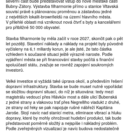
severní část bude představovat vstup do nové městské části
Bubny-Zátory. Výstavba filharmonie přímo u stanice Vltavská
souvisí právě s plánovanou proměnou a zástavbou jedné
z největších lokalit-brownfieldů na území hlavního města.
V přilehlé oblasti má vzniknout nová čtvrť s byty a kancelářemi
pro přibližně 50 000 obyvatel.
Stavba filharmonie by měla začít v roce 2027, skončit pak o pět
let později. Stavební náklady a náklady na projekt byly původně
vyčísleny na 6,1 miliardy korun, je ale jisté, že tato částka
vzhledem k současné situaci ještě výrazně naroste. Podle
vyjádření města se při financování stavby počítá s finanční
spoluúčastí státu, zvažuje se rovněž zapojení soukromých
investorů.
Velké investice si vyžádá také úprava okolí, a především řešení
dopravní infrastruktury. Stavba se bude muset nutně vypořádat
se složitou dopravní situací, do níž je situována: tedy mezi
magistrálu vedoucí přes Hlávkův most a dále ulicí Bubenská
z jedné strany a vlakovou trať přes Negrelliho viadukt z druhé,
ze strany od řeky se pak napojuje rušné nábřeží Kapitána
Jaroše. Stojí navíc nad stanicí metra, eliminace vibrací a hluku
dopravy, které by mohly ohrožovat hudební produkci, tak bude
představovat poměrně složitý a nejspíše i nákladný problém.
Podle zveřejněných vizualizací je navíc budova nedostatečně