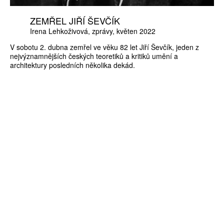
ZEMŘEL JIŘÍ ŠEVČÍK
Irena Lehkoživová
zprávy
květen 2022
V sobotu 2. dubna zemřel ve věku 82 let Jiří Ševčík, jeden z
nejvýznamnějších českých teoretiků a kritiků umění a
architektury posledních několika dekád.
ZÍSKEJTE
ROČNÍ PŘEDPLATNÉ
ZA 1100 KČ