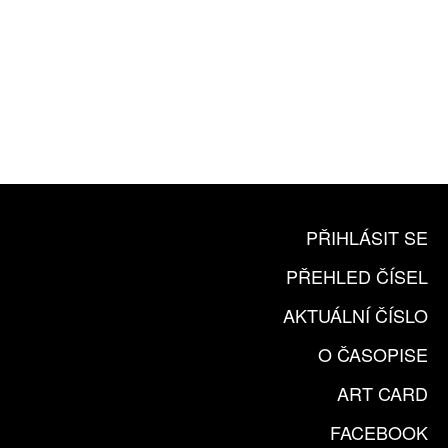
10 TIŠTĚNÝCH ČÍSEL
365 DNÍ ONLINE VERZE
ČLENSKÁ KARTA ARTCARD
KOUPIT PŘEDPLATNÉ
PŘIHLÁSIT SE
PŘEHLED ČÍSEL
AKTUÁLNÍ ČÍSLO
O ČASOPISE
ART CARD
FACEBOOK