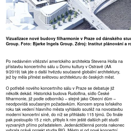
Vizualizace nové budovy filharmonie v Praze od dánského stud
Group. Foto: Bjarke Ingels Group. Zdroj: Institut plánování a r
Po nedávném vítězství amerického architekta Stevena Holla na
přístavbu koncertního sálu u Domu kultury v Ostravě (AA
9/2019) tak jde o další hvězdu současné globální architektury,
jež by měla přinést světovou architekturu do českých měst.
O potřebě nového koncertního sálu v Praze se debatuje již
několik dekád. Historická budova Rudolfina, sídlo České
filharmonie, již podle odborníků – stejně jako Obecní dům –
neodpovídá současným požadavkům. Koncem srpna loňského
roku tak vedení hlavního města vyhlásilo soutěž na novostavbu
moderní koncertní síně, do níž se přihlásilo 115 týmů. Do finále
pak postoupilo 15 z nich, přibylo k nim ještě dalších pět studií
vyzvaných přímo pořadatelem. Jedenáctičlenná porota nakonec
vybrala právě projekt studia BIG. Město si od nové koncertní