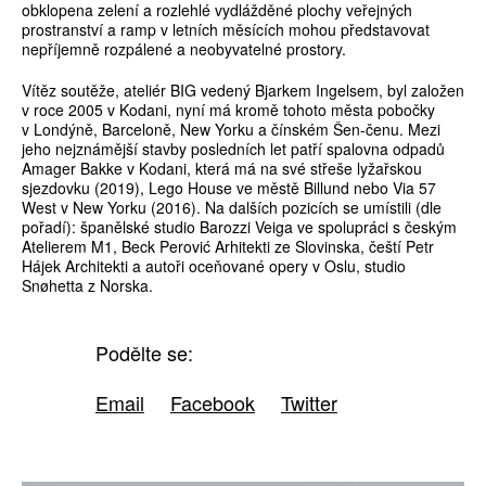
obklopena zelení a rozlehlé vydlážděné plochy veřejných
prostranství a ramp v letních měsících mohou představovat
nepříjemně rozpálené a neobyvatelné prostory.
Vítěz soutěže, ateliér BIG vedený Bjarkem Ingelsem, byl založen
v roce 2005 v Kodani, nyní má kromě tohoto města pobočky
v Londýně, Barceloně, New Yorku a čínském Šen-čenu. Mezi
jeho nejznámější stavby posledních let patří spalovna odpadů
Amager Bakke v Kodani, která má na své střeše lyžařskou
sjezdovku (2019), Lego House ve městě Billund nebo Via 57
West v New Yorku (2016). Na dalších pozicích se umístili (dle
pořadí): španělské studio Barozzi Veiga ve spolupráci s českým
Atelierem M1, Beck Perović Arhitekti ze Slovinska, čeští Petr
Hájek Architekti a autoři oceňované opery v Oslu, studio
Snøhetta z Norska.
Podělte se:
Email
Facebook
Twitter