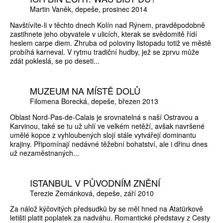
Martin Vaněk
depeše
prosinec 2014
Navštívíte-li v těchto dnech Kolín nad Rýnem, pravděpodobně
zastihnete jeho obyvatele v ulicích, kterak se svědomitě řídí
heslem carpe diem. Zhruba od poloviny listopadu totiž ve městě
probíhá karneval. V rytmu tradiční hudby, jež se zprvu může
zdát pokleslá, se po deseti...
MUZEUM NA MÍSTĚ DOLŮ
Filomena Borecká
depeše
březen 2013
Oblast Nord-Pas-de-Calais je srovnatelná s naší Ostravou a
Karvinou, také se tu už uhlí ve velkém netěží, avšak navršené
umělé kopce z vyhloubených slojí stále vytvářejí dominantu
krajiny. Připomínají nedávné těžební bohatství, ale i dřinu dnes
už nezaměstnaných...
ISTANBUL V PŮVODNÍM ZNĚNÍ
Terezie Zemánková
depeše
září 2010
Za nálož kýčovitých předsudků by se měl hned na Atatürkově
letišti platit poplatek za nadváhu. Romantické představy z Cesty