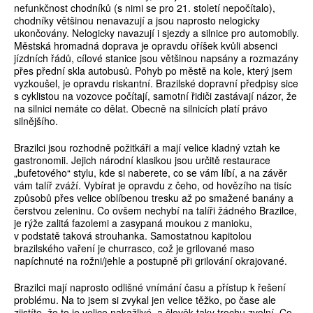
nefunkčnost chodníků (s nimi se pro 21. století nepočítalo),
chodníky většinou nenavazují a jsou naprosto nelogicky
ukončovány. Nelogicky navazují i sjezdy a silnice pro automobily.
Městská hromadná doprava je opravdu oříšek kvůli absenci
jízdních řádů, cílové stanice jsou většinou napsány a rozmazány
přes přední skla autobusů. Pohyb po městě na kole, který jsem
vyzkoušel, je opravdu riskantní. Brazilské dopravní předpisy sice
s cyklistou na vozovce počítají, samotní řidiči zastávají názor, že
na silnici nemáte co dělat. Obecně na silnicích platí právo
silnějšího.
Brazilci jsou rozhodně požitkáři a mají velice kladný vztah ke
gastronomii. Jejich národní klasikou jsou určitě restaurace
„bufetového“ stylu, kde si naberete, co se vám líbí, a na závěr
vám talíř zváží. Vybírat je opravdu z čeho, od hovězího na tisíc
způsobů přes velice oblíbenou tresku až po smažené banány a
čerstvou zeleninu. Co ovšem nechybí na talíři žádného Brazilce,
je rýže zalitá fazolemi a zasypaná moukou z manioku,
v podstatě taková strouhanka. Samostatnou kapitolou
brazilského vaření je churrasco, což je grilované maso
napíchnuté na rožni/jehle a postupně při grilování okrajované.
Brazilci mají naprosto odlišné vnímání času a přístup k řešení
problému. Na to jsem si zvykal jen velice těžko, po čase ale
zjistíte, že to je velice nakažlivé, a člověk taky trochu zvolní. Co