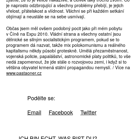
je naprosto odzbrojující a všechny problémy přebíjí, je jejich
vřelost, přátelskost a vlídnost. Všichni se při každém setkání
objímají a neustále se na sebe usmívají.
Občas jsem měl ovšem podobný pocit jako při mém pobytu
v Číně na Expu 2010. Vládní strana a všechny ostatní jsou
dělnické se silným socialistickým programem, pokud se to
programem dá nazvat, takže mix polokomunismu a reálného
kapitalismu někdy působí groteskně. Umělá přezaměstnanost,
vojenská policie, papalášství, astronomické platy politiků, to vše
nedá zapomenout, že jde stále o rozvojovou zemi, i když si to
většina obyvatel krmená státní propagandou nemyslí. / Více na
www.pastaoner.cz
Podělte se:
Email
Facebook
Twitter
ICH BIN ECHT. WAS BIST DU?