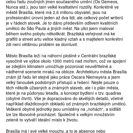
celou řadu zvučných jmen současného umění (Os Gemeos,
Nunca atd.), jsou tam velké kvalitativní rozdíly. Konkrétně ve
městě Brasília, které má 2,6 milionu obyvatel, jsou na
profesionální úrovni jeden až dva lidi, ale celkový počet writerů
je v řádech stovek. Je to dáno především odlivem kvalitních
umělců do São Paula a jiných měst. Na ulici jsem maloval
během svého pobytu několikrát. Brazilská veřejnost má ke
graffiti a street artu velice kladný vztah a s majitelem konkrétní
zdi není většinou problém se domluvit.
Město Brasília leží na náhorní plošině v Centrální brazilské
vysočině ve výšce okolo 1000 metrů nad mořem, což ve spojení
se zdejším klimatem umožňuje pozorovat neuvěřitelné a
nádherné scenerie mraků na obloze. Architekturu města Brasília
znám již řadu let stejně jako práce Oscara Niemeyera a jsem
velký fanoušek podobných přístupů a řešení. Nejde pouze o
těch několik úžasných a známých staveb, ale i o plán města,
které je na půdorysu letadla, a koncept bydlení v tzv. quadras
(obytné čtvrti). Vše je dopracováno do skvělých detailů, včetně
například dlaždicových obkladů od známých brazilských umělců.
Veškeré obytné jednotky jsou umístěny na „nohách“, a sídlišti
lze lze libovolně procházet. Společně s velkým množstvím
zeleně to vytváří ideální místo k životu.
Brasília má i své velké mouchy, a to je absence nebo