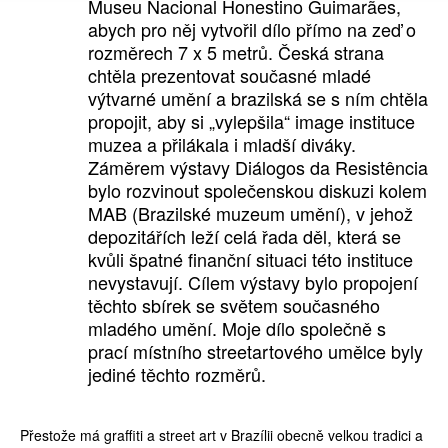
Museu Nacional Honestino Guimarães,
abych pro něj vytvořil dílo přímo na zeď o
rozměrech 7 x 5 metrů. Česká strana
chtěla prezentovat současné mladé
výtvarné umění a brazilská se s ním chtěla
propojit, aby si „vylepšila“ image instituce
muzea a přilákala i mladší diváky.
Záměrem výstavy Diálogos da Resistência
bylo rozvinout společenskou diskuzi kolem
MAB (Brazilské muzeum umění), v jehož
depozitářích leží celá řada děl, která se
kvůli špatné finanční situaci této instituce
nevystavují. Cílem výstavy bylo propojení
těchto sbírek se světem současného
mladého umění. Moje dílo společně s
prací místního streetartového umělce byly
jediné těchto rozměrů.
Přestože má graffiti a street art v Brazílii obecně velkou tradici a