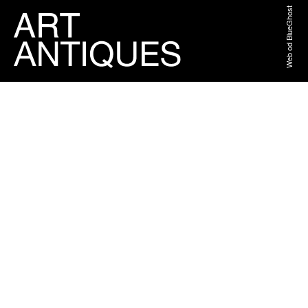
Web od BlueGhost