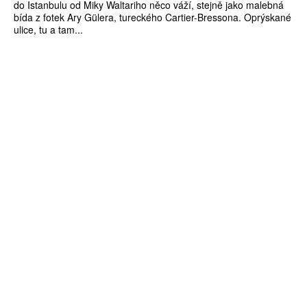
do Istanbulu od Miky Waltariho něco váží, stejně jako malebná
bída z fotek Ary Gülera, tureckého Cartier-Bressona. Oprýskané
ulice, tu a tam...
ZÍSKEJTE
ROČNÍ PŘEDPLATNÉ
ZA 1100 KČ
10 TIŠTĚNÝCH ČÍSEL
365 DNÍ ONLINE VERZE