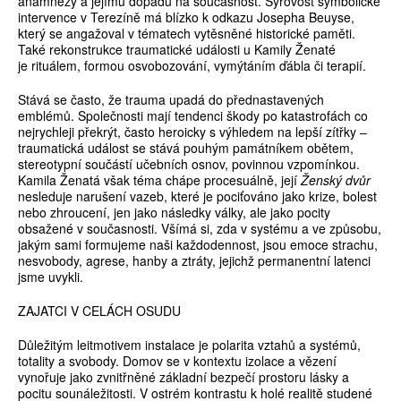
anamnézy a jejímu dopadu na současnost. Syrovost symbolické
intervence v Terezíně má blízko k odkazu Josepha Beuyse,
který se angažoval v tématech vytěsněné historické paměti.
Také rekonstrukce traumatické události u Kamily Ženaté
je rituálem, formou osvobozování, vymýtáním ďábla či terapií.
Stává se často, že trauma upadá do přednastavených
emblémů. Společnosti mají tendenci škody po katastrofách co
nejrychleji překrýt, často heroicky s výhledem na lepší zítřky –
traumatická událost se stává pouhým památníkem obětem,
stereotypní součástí učebních osnov, povinnou vzpomínkou.
Kamila Ženatá však téma chápe procesuálně, její
Ženský dvůr
nesleduje narušení vazeb, které je pociťováno jako krize, bolest
nebo zhroucení, jen jako následky války, ale jako pocity
obsažené v současnosti. Všímá si, zda v systému a ve způsobu,
jakým sami formujeme naši každodennost, jsou emoce strachu,
nesvobody, agrese, hanby a ztráty, jejichž permanentní latenci
jsme uvykli.
ZAJATCI V CELÁCH OSUDU
Důležitým leitmotivem instalace je polarita vztahů a systémů,
totality a svobody. Domov se v kontextu izolace a vězení
vynořuje jako zvnitřněné základní bezpečí prostoru lásky a
pocitu sounáležitosti. V ostrém kontrastu k holé realitě studené