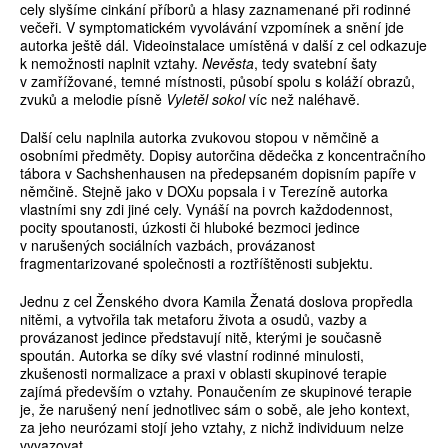
cely slyšíme cinkání příborů a hlasy zaznamenané při rodinné
večeři. V symptomatickém vyvolávání vzpomínek a snění jde
autorka ještě dál. Videoinstalace umístěná v další z cel odkazuje
k nemožnosti naplnit vztahy.
Nevěsta
, tedy svatební šaty
v zamřížované, temné místnosti, působí spolu s koláží obrazů,
zvuků a melodie písně
Vyletěl sokol
víc než naléhavě.
Další celu naplnila autorka zvukovou stopou v němčině a
osobními předměty. Dopisy autorčina dědečka z koncentračního
tábora v Sachshenhausen na předepsaném dopisním papíře v
němčině. Stejně jako v DOXu popsala i v Terezíně autorka
vlastními sny zdi jiné cely. Vynáší na povrch každodennost,
pocity spoutanosti, úzkosti či hluboké bezmoci jedince
v narušených sociálních vazbách, provázanost
fragmentarizované společnosti a roztříštěnosti subjektu.
Jednu z cel Ženského dvora Kamila Ženatá doslova propředla
nitěmi, a vytvořila tak metaforu života a osudů, vazby a
provázanost jedince představují nitě, kterými je současně
spoután. Autorka se díky své vlastní rodinné minulosti,
zkušenosti normalizace a praxi v oblasti skupinové terapie
zajímá především o vztahy. Ponaučením ze skupinové terapie
je, že narušený není jednotlivec sám o sobě, ale jeho kontext,
za jeho neurózami stojí jeho vztahy, z nichž individuum nelze
vyvazovat.