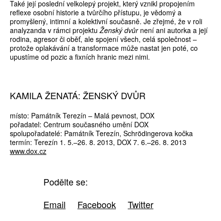
Také její poslední velkolepý projekt, který vznikl propojením
reflexe osobní historie a tvůrčího přístupu, je vědomý a
promyšlený, intimní a kolektivní současně. Je zřejmé, že v roli
analyzanda v rámci projektu
Ženský dvůr
není ani autorka a její
rodina, agresor či oběť, ale spojení všech, celá společnost –
protože oplakávání a transformace může nastat jen poté, co
upustíme od pozic a fixních hranic mezi nimi.
KAMILA ŽENATÁ: ŽENSKÝ DVŮR
místo: Památník Terezín – Malá pevnost, DOX
pořadatel: Centrum současného umění DOX
spolupořadatelé: Památník Terezín, Schrödingerova kočka
termín: Terezín 1. 5.–26. 8. 2013, DOX 7. 6.–26. 8. 2013
www.dox.cz
Podělte se:
Email
Facebook
Twitter