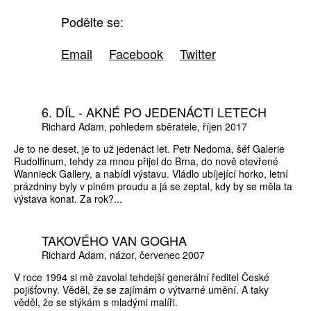
Podělte se:
Email
Facebook
Twitter
6. DÍL - AKNÉ PO JEDENÁCTI LETECH
Richard Adam
pohledem sběratele
říjen 2017
Je to ne deset, je to už jedenáct let. Petr Nedoma, šéf Galerie
Rudolfinum, tehdy za mnou přijel do Brna, do nově otevřené
Wannieck Gallery, a nabídl výstavu. Vládlo ubíjející horko, letní
prázdniny byly v plném proudu a já se zeptal, kdy by se měla ta
výstava konat. Za rok?...
TAKOVÉHO VAN GOGHA
Richard Adam
názor
červenec 2007
V roce 1994 si mě zavolal tehdejší generální ředitel České
pojišťovny. Věděl, že se zajímám o výtvarné umění. A taky
věděl, že se stýkám s mladými malíři.