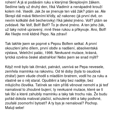
rohem! A já si podávám ruku s kterýmsi Skreplovým žákem.
Sedíme tady už druhý den, říká Vladimír a nenápadně krouží
kolem mě. Vsedě. Jak že se jmenuje ten váš žák? ptám se. Ale
Skrepl dál mává fiktivními křídly, až nakonec (já první dvě, on
nevím kolikáté dvě becherovky) říká jakési jméno. Volf? ptám se
zvědavě. Ne Volf, Bolf! Bolf? To je divné jméno. A ten jeho žák,
už taky notně upravený, mně třese rukou a přikyvuje. Ano, Bolf!
Ale říkejte mně klidně Pepo. Na zdraví!
Tak takhle jsem se poprvé s Pepou Bolfem setkal. A první
okouzlení jeho dílem, první obdiv a nadšení, absolventská
výstava, Veletržní palác, 1998. Nevkusné mutace, krásná,
lyrická ozvěna české abstraHce! Nebo jsem se snad mýlil?
Když mně bylo tak čtrnáct, patnáct, usmívá se Pepa nevesele,
zemřela maminka na rakovinu. Od té doby (byla to osudová
ztráta!) jsem všude chodil s mladším bratrem, vodil ho za ruku a
vlastně se o něj staral. Opuštěni a taky bez naděje, bez
milujícího člověka. Tatínek se nám příliš věnovat nemohl a já teď
namaloval to zhoubné bujení, ty nevkusné mutace, které se ti
tak líbí a které zahubily maminku a taky tak trochu nás. Že budu
pořád dokola malovat plačící, schoulené děti a taky podivné,
zoufalé zoomorfní bytosti? A ty bys je nemaloval? Pochop.
Maluji sebe!