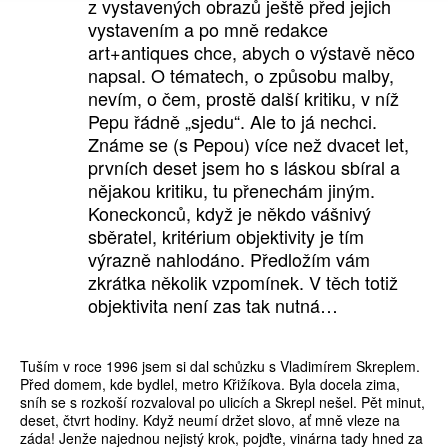
z vystavených obrazů ještě před jejich
vystavením a po mně redakce
art+antiques chce, abych o výstavě něco
napsal. O tématech, o způsobu malby,
nevím, o čem, prostě další kritiku, v níž
Pepu řádně „sjedu“. Ale to já nechci.
Známe se (s Pepou) více než dvacet let,
prvních deset jsem ho s láskou sbíral a
nějakou kritiku, tu přenechám jiným.
Koneckonců, když je někdo vášnivý
sběratel, kritérium objektivity je tím
výrazně nahlodáno. Předložím vám
zkrátka několik vzpomínek. V těch totiž
objektivita není zas tak nutná…
Tuším v roce 1996 jsem si dal schůzku s Vladimírem Skreplem.
Před domem, kde bydlel, metro Křižíkova. Byla docela zima,
sníh se s rozkoší rozvaloval po ulicích a Skrepl nešel. Pět minut,
deset, čtvrt hodiny. Když neumí držet slovo, ať mně vleze na
záda! Jenže najednou nejistý krok, pojďte, vinárna tady hned za