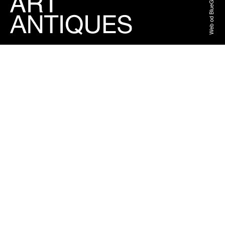
Web od BlueGhost