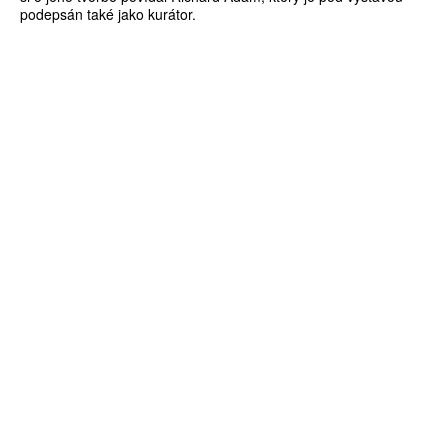
podepsán také jako kurátor.
ZÍSKEJTE
ROČNÍ PŘEDPLATNÉ
ZA 1100 KČ
10 TIŠTĚNÝCH ČÍSEL
365 DNÍ ONLINE VERZE
ČLENSKÁ KARTA ARTCARD