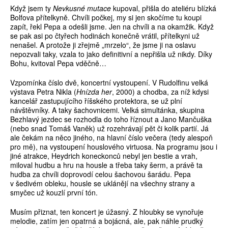
Když jsem ty
Nevkusné mutace
kupoval, přišla do ateliéru blízká
Bolfova přítelkyně. Chvíli počkej, my si jen skočíme tu koupi
zapít, řekl Pepa a odešli jsme. Jen na chvíli a na okamžik. Když
se pak asi po čtyřech hodinách konečně vrátil, přítelkyni už
nenašel. A protože ji zřejmě „mrzelo“, že jsme ji na oslavu
nepozvali taky, vzala to jako definitivní a nepřišla už nikdy. Díky
Bohu, kvitoval Pepa vděčně…
Vzpomínka číslo dvě, koncertní vystoupení. V Rudolfinu velká
výstava Petra Nikla (
Hnízda her
, 2000) a chodba, za níž kdysi
kancelář zastupujícího říšského protektora, se už plní
návštěvníky. A taky šachovnicemi. Velká simultánka, skupina
Bezhlavý jezdec se rozhodla do toho říznout a Jano Mančuška
(nebo snad Tomáš Vaněk) už rozehrávají pět či kolik partií. Já
ale čekám na něco jiného, na hlavní číslo večera (tedy alespoň
pro mě), na vystoupení houslového virtuosa. Na programu jsou i
jiné atrakce, Heydrich koneckonců nebyl jen bestie a vrah,
miloval hudbu a hru na housle a třeba taky šerm, a právě ta
hudba za chvíli doprovodí celou šachovou šarádu. Pepa
v šedivém obleku, housle se uklánějí na všechny strany a
smyčec už kouzlí první tón.
Musím přiznat, ten koncert je úžasný. Z hloubky se vynořuje
melodie, zatím jen opatrná a bojácná, ale, pak náhle prudký