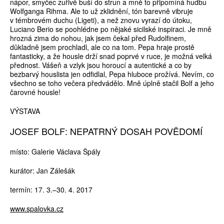
nápor, smyčec zuřivě buší do strun a mně to připomíná hudbu
Wolfganga Rihma. Ale to už zklidnění, tón barevně vibruje
v témbrovém duchu (Ligeti), a než znovu vyrazí do útoku,
Luciano Berio se poohlédne po nějaké sicilské inspiraci. Je mně
hrozná zima do nohou, jak jsem čekal před Rudolfinem,
důkladně jsem prochladl, ale co na tom. Pepa hraje prostě
fantasticky, a že housle drží snad poprvé v ruce, je možná velká
přednost. Vášeň a vzlyk jsou horoucí a autentické a co by
bezbarvý houslista jen odfidlal, Pepa hluboce prožívá. Nevím, co
všechno se toho večera předvádělo. Mně úplně stačil Bolf a jeho
čarovné housle!
VÝSTAVA
JOSEF BOLF: NEPATRNÝ DOSAH POVĚDOMÍ
místo: Galerie Václava Špály
kurátor: Jan Zálešák
termín: 17. 3.–30. 4. 2017
www.spalovka.cz