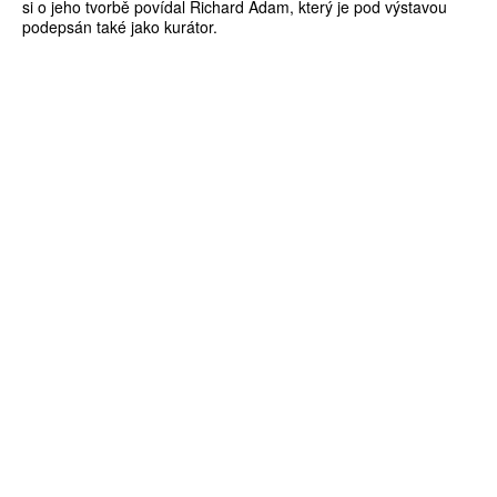
si o jeho tvorbě povídal Richard Adam, který je pod výstavou
podepsán také jako kurátor.
ZÍSKEJTE
ROČNÍ PŘEDPLATNÉ
ZA 1100 KČ
10 TIŠTĚNÝCH ČÍSEL
365 DNÍ ONLINE VERZE
ČLENSKÁ KARTA ARTCARD