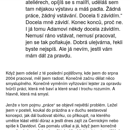
ateliérech, opíjíš se s malíři, uděláš sem
tam nějakou výstavu a máš padla. Žádná
práce, žádný vstávání. Docela ti závidím.“
Docela mně závidí. Konec konců, proč ne.
I já tomu Adamovi někdy docela závidím.
Nemusí ráno vstávat, nemusí pracovat,
jen se tak poflakuje. Dobrá ulejvárna, řekli
byste nejspíš. Ale já nevím, jestli vám
mám dát za pravdu.
Když jsem odešel z té poslední pojišťovny, kde jsem do srpna
2004 pracoval, měl jsem radost. Konečně začnu dělat něco
smysluplného. Konečně vyměním vyřizování lejster za opravdu
tvůrčí práci, která mě baví a které snad i trochu rozumím. A
hlavně, která má smysl.
Jenže v tom pojmu „práce“ se objevil největší problém. Ležel
jsem v posteli, koukal do prázdna a v duchu sestavoval
koncepci, jak dál budovat sbírku, co přikoupit, na kterého
umělce klást větší důraz a jestli dnes zajít za Černickým nebo
spíše k Davidovi. Čas pomalu utíkal a já, když jsem konečně