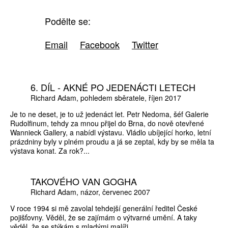
Podělte se:
Email
Facebook
Twitter
6. DÍL - AKNÉ PO JEDENÁCTI LETECH
Richard Adam
pohledem sběratele
říjen 2017
Je to ne deset, je to už jedenáct let. Petr Nedoma, šéf Galerie
Rudolfinum, tehdy za mnou přijel do Brna, do nově otevřené
Wannieck Gallery, a nabídl výstavu. Vládlo ubíjející horko, letní
prázdniny byly v plném proudu a já se zeptal, kdy by se měla ta
výstava konat. Za rok?...
TAKOVÉHO VAN GOGHA
Richard Adam
názor
červenec 2007
V roce 1994 si mě zavolal tehdejší generální ředitel České
pojišťovny. Věděl, že se zajímám o výtvarné umění. A taky
věděl, že se stýkám s mladými malíři.