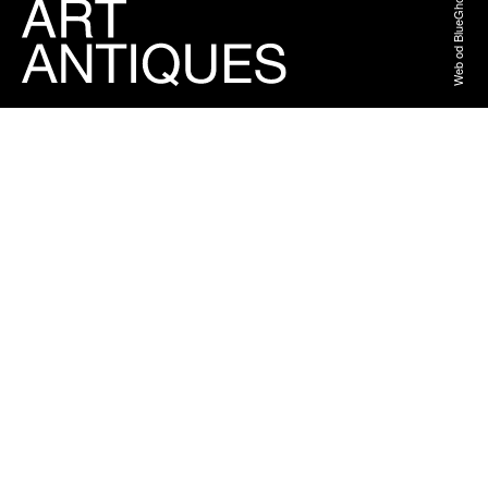
Web od BlueGhost