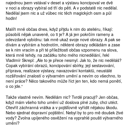
najednou jsem vstával v deset a výstavu koncipoval ve dvě
v noci a obrazy vybíral od tří do pěti. A v podstatě nic nedělal.
Nedělal jsem nic a už vůbec nic těch magických osm a půl
hodin!
Malíři mně občas dnes, když přijdu k nim do ateliéru, říkají:
působíš nějak unaveně, co ti je? A já jen pokrčím rameny a
odevzdaně vybídnu: tak mně ukaž svoje nové obrazy. A pak se
dívám a vybírám a hodnotím, některé obrazy odkládám a zase
se k nim vracím a při té příležitosti občas vzpomenu na slova,
která mně tehdy, na začátku toho mého nicnedělání, řekl
Vladimír Skrepl: „Ale to je přece nesmyl. Jak to, že nic neděláš?
Copak vybírání obrazů, koncipování sbírky, její sestavování,
příprava, realizace výstavy, navazování kontaktů, neustálé
rozšiřování znalostí o výtvarném umění a nevím co všechno, to
není práce? Něco takového může říct jen ten, kdo nemá ponětí,
o co jde.“
Takže vlastně nevím. Nedělám nic? Tvrdě pracuji? Jen občas,
když mám všeho toho umění už doslova plné zuby, chci utéct.
Otevřít záchranná vrátka a v pojišťovně vyřídit nějakou škodu.
Nebo sjednat dopravní pojištění. Nebyl by to pro mě doušek živé
vody? Zvolna upíjeného osvěžení na vyprahlé poušti výtvarného
umění?