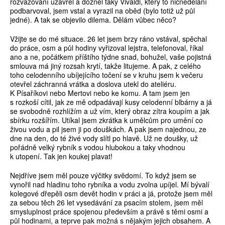
rozvažování uzavřel a dozněl taky Vivaldi, který to nicnedělání
podbarvoval, jsem vstal a vyrazil na oběd (bylo totiž už půl
jedné). A tak se objevilo dilema. Dělám vůbec něco?
Vžijte se do mé situace. 26 let jsem brzy ráno vstával, spěchal
do práce, osm a půl hodiny vyřizoval lejstra, telefonoval, říkal
ano a ne, počátkem příštího týdne snad, bohužel, vaše pojistná
smlouva má jiný rozsah krytí, takže litujeme. A pak, z celého
toho celodenního ubíjejícího točení se v kruhu jsem k večeru
otevřel záchranná vrátka a doslova utekl do ateliéru.
K Písaříkovi nebo Mertovi nebo ke komu. A tam jsem jen
s rozkoší cítil, jak ze mě odpadávají kusy celodenní blbárny a já
se svobodně rozhlížím a už vím, který obraz zítra koupím a jak
sbírku rozšířím. Utíkal jsem zkrátka k umělcům pro umění co
živou vodu a pil jsem ji po douškách. A pak jsem najednou, ze
dne na den, do té živé vody slítl po hlavě. Už ne doušky, už
pořádně velký rybník s vodou hlubokou a taky vhodnou
k utopení. Tak jen koukej plavat!
Nejdříve jsem měl pouze výčitky svědomí. To když jsem se
vynořil nad hladinu toho rybníka a vodu zvolna upíjel. Mí bývalí
kolegové dřepěli osm devět hodin v práci a já, protože jsem měl
za sebou těch 26 let vysedávání za psacím stolem, jsem měl
smysluplnost práce spojenou především a právě s těmi osmi a
půl hodinami, a teprve pak možná s nějakým jejich obsahem. A