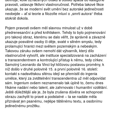
pravosti, ustavuje fiktivní vlastnoručnost. Potřeba takové fikce
ukazuje, že se moderní svět umění bez autorské jedinečnosti
neobejde – ať si teorie a filozofie mluví o „smrti autora“ třeba
stokrát dokola.
Pojem pravosti ovšem měl slavnou minulost už v době
předrenesanční a před knihtiskem. Tehdy to bylo pojmenování
pro takový obraz, kterému se dalo věřit, že správně a závazně
ukazuje posvátné osoby či děje, svaté v silném smyslu, tedy
prolamující hranici mezi světem pozemským a nebeským.
Takovou záruku ovšem nemohl dát výtvarník, který dílo
vlastnoručně vytvořil, ale instituce specializovaná na zacházení
s transcendentnem a kontrolující přístup k němu, tedy církev.
Samotný Leonardo da Vinci byl klíčovou postavou proměny, k
níž došlo v druhé polovině 15. a první polovině 16. století:
kontakt s nadsvětskou sférou idejí se přemístil do ingenia
umělce, který za zviditelnění transcendentna už měl odpovídat
sám. Ingenium ovšem neznamenalo tak úplně to, čemu dnes
říkáme nadání nebo talent, ale zahrnovalo i humanitní vzdělání.
Ještě důležitější ale je, že byla zrušena důvěra ve schopnost
obrazu zachytit to pravé a podstatné – ta se nadále měla
přiznávat jen psanému, nejlépe tištěnému textu, a osobnímu
jedinečnému prožitku.