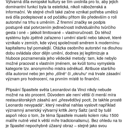
Výtvarná díla evropské kultury se tím uvolnila pro to, aby jejich
dominantní funkcí byla ta estetická, nikoli náboženská a
informační. Ve stejné chvíli také začne vznikat potřeba umělců
svá díla podepisovat a od počátku přitom šlo především o roli
autorství na trhu s uměním. Z firemní značky se podpis
postupně stal potvrzením jedinečnosti individuálního tvůrčího
gesta i oné – jakkoli limitované – vlastnoručnosti. Do téhož
systému bylo zpětně zařazeno i umění starší nebo takové, které
vznikalo v zemích, kde vývoj společnosti směrem k modernímu
kapitalismu byl pomalejší. Otázka osobního autorství na dlouhou
dobu ovládala obor dějin umění, dodnes jej legitimizuje a
hluboce poznamenala jeho vědecké metody: tam, kde nebylo
možné pracovat s vlastním jménem, se kvůli tomu vymyslela
kategorie tzv. anonymního mistra odněkud. Atribuce staršího
díla autorovi nebo jen jeho „dílně“ či „okruhu“ má trvale zásadní
význam pro hodnocení, na prvním místě to finanční.
Připsání Spasitele světa Leonardovi da Vinci nikdy nebude
možné na sto procent. Důvodem ale není větší či menší míra
restaurátorských zásahů ani „přesvědčivý pocit, že takhle prostě
Leonardo nevypadá“, který neváhal nahlas vyslovit například
významný americký výtvarný kritik Jerry Saltz (aniž by tušil
aspoň něco o tom, že téma Spasitele muselo kolem roku 1500
malíře nutně vést k větší míře tradicionalismu). Bez ohledu na to
je Spasitel nepochybně úžasný obraz – stejně jako svou