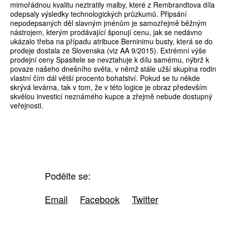
mimořádnou kvalitu neztratily malby, které z Rembrandtova díla
odepsaly výsledky technologických průzkumů. Připsání
nepodepsaných děl slavným jménům je samozřejmě běžným
nástrojem, kterým prodávající šponují cenu, jak se nedávno
ukázalo třeba na případu atribuce Berninimu busty, která se do
prodeje dostala ze Slovenska (viz AA 9/2015). Extrémní výše
prodejní ceny Spasitele se nevztahuje k dílu samému, nýbrž k
povaze našeho dnešního světa, v němž stále užší skupina rodin
vlastní čím dál větší procento bohatství. Pokud se tu někde
skrývá levárna, tak v tom, že v této logice je obraz především
skvělou investicí neznámého kupce a zřejmě nebude dostupný
veřejnosti.
Podělte se:
Email
Facebook
Twitter