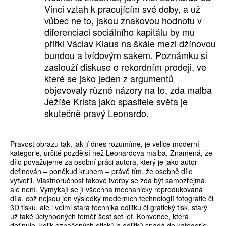
Vinci vztah k pracujícím své doby, a už
vůbec ne to, jakou znakovou hodnotu v
diferenciaci sociálního kapitálu by mu
přiřkl Václav Klaus na škále mezi džínovou
bundou a tvídovým sakem. Poznámku si
zaslouží diskuse o rekordním prodeji, ve
které se jako jeden z argumentů
objevovaly různé názory na to, zda malba
Ježíše Krista jako spasitele světa je
skutečně pravý Leonardo.
Pravost obrazu tak, jak jí dnes rozumíme, je velice moderní
kategorie, určitě pozdější než Leonardova malba. Znamená, že
dílo považujeme za osobní práci autora, který je jako autor
definován – poněkud kruhem – právě tím, že osobně dílo
vytvořil. Vlastnoručnost takové tvorby se zdá být samozřejmá,
ale není. Vymykají se jí všechna mechanicky reprodukovaná
díla, což nejsou jen výsledky moderních technologií fotografie či
3D tisku, ale i velmi stará technika odlitku či grafický tisk, starý
už také úctyhodných téměř šest set let. Konvence, která
definuje, kolik označených otisků a odlitků spadá do kategorie