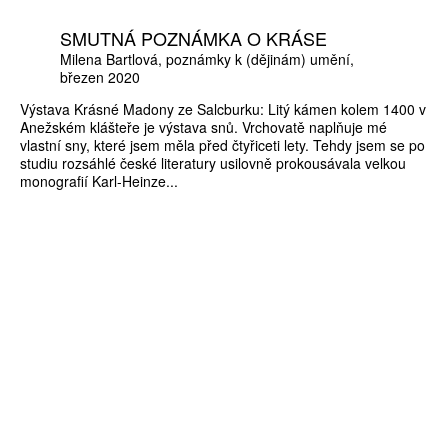
SMUTNÁ POZNÁMKA O KRÁSE
Milena Bartlová
poznámky k (dějinám) umění
březen 2020
Výstava Krásné Madony ze Salcburku: Litý kámen kolem 1400 v
Anežském klášteře je výstava snů. Vrchovatě naplňuje mé
vlastní sny, které jsem měla před čtyřiceti lety. Tehdy jsem se po
studiu rozsáhlé české literatury usilovně prokousávala velkou
monografií Karl-Heinze...
ZÍSKEJTE
ROČNÍ PŘEDPLATNÉ
ZA 1100 KČ