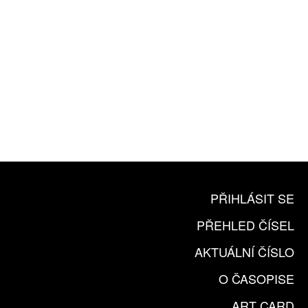
10 TIŠTĚNÝCH ČÍSEL
365 DNÍ ONLINE VERZE
ČLENSKÁ KARTA ARTCARD
KOUPIT PŘEDPLATNÉ
PŘIHLÁSIT SE
PŘEHLED ČÍSEL
AKTUÁLNÍ ČÍSLO
O ČASOPISE
ART CARD