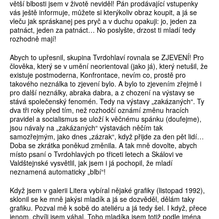
větší blbosti jsem v životě neviděl! Pán prodávající vstupenky
vás ještě informuje, můžete si kterýkoliv obraz koupit, a já se
vleču jak spráskanej pes pryč a v duchu opakuji: jo, jeden za
patnáct, jeden za patnáct… No poslyšte, drzost ti mladí tedy
rozhodně mají!
Abych to upřesnil, skupina Tvrdohlaví rovnala se ZJEVENÍ! Pro
člověka, který se v umění neorientoval (jako já), který netušil, že
existuje postmoderna, Konfrontace, nevím co, prostě pro
takového neználka to zjevení bylo. A bylo to zjevením zřejmě i
pro další neználky, abraka dabra, a z chození na výstavy se
stává společenský fenomén. Tedy na výstavy „zakázaných“. Ty
dva tři roky před tím, než rozhodčí oznámí změnu hracích
pravidel a socialismus se uloží k věčnému spánku (doufejme),
jsou návaly na „zakázaných“ výstavách něčím tak
samozřejmým, jako dnes „zázrak“, když přijde za den pět lidí…
Doba se zkrátka poněkud změnila. A tak mně dovolte, abych
místo psaní o Tvrdohlavých po třiceti letech a Skálovi ve
Valdštejnské vysvětlil, jak jsem i já pochopil, že mladí
neznamená automaticky „blbí“!
Když jsem v galerii Litera vybíral nějaké grafiky (listopad 1992),
sklonil se ke mně jakýsi mladík a já se dozvěděl, dělám taky
grafiku. Pozval mě k sobě do ateliéru a já tedy šel. I když, přece
jenom, chvíli jsem váhal. Toho mladíka jsem totiž podle jména