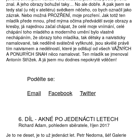
znal. A jeho obrazy bohužel taky… No ale dobře. A pak jsem se
tedy stal (u něj v ateliéru) svědkem něčeho, co bych označil jako
zázrak. Nebo možná PROZŘENÍ, moje prozření. Jak totiž ten
mladík přede mnou, před mýma očima předváděl svoje obrazy a
kresby, já najednou začal chápat, že celé moje vnímání, celé
chápání toho mladého a moderního umění bylo vlastně
nechápáním, že obrazy toho mladíka, tak dětsky a naivisticky
namalované, tak nedělně svátečně vyfiknuté, jsou skvělé právě
tím naivismem a nedělností, které je odlišují od všech VÁŽNÝCH
A PONURÝCH SNAH něco namalovat. Ten mladík se jmenoval
Antonín Střížek. A já jsem mu dodnes nepokrytě vděčen!
Podělte se:
Email
Facebook
Twitter
6. DÍL - AKNÉ PO JEDENÁCTI LETECH
Richard Adam
pohledem sběratele
říjen 2017
Je to ne deset, je to už jedenáct let. Petr Nedoma, šéf Galerie