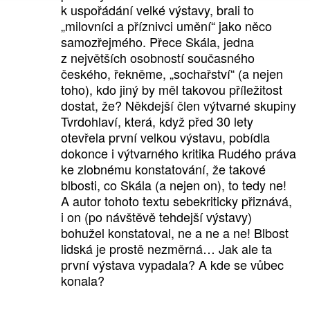
k uspořádání velké výstavy, brali to
„milovníci a příznivci umění“ jako něco
samozřejmého. Přece Skála, jedna
z největších osobností současného
českého, řekněme, „sochařství“ (a nejen
toho), kdo jiný by měl takovou příležitost
dostat, že? Někdejší člen výtvarné skupiny
Tvrdohlaví, která, když před 30 lety
otevřela první velkou výstavu, pobídla
dokonce i výtvarného kritika Rudého práva
ke zlobnému konstatování, že takové
blbosti, co Skála (a nejen on), to tedy ne!
A autor tohoto textu sebekriticky přiznává,
i on (po návštěvě tehdejší výstavy)
bohužel konstatoval, ne a ne a ne! Blbost
lidská je prostě nezměrná… Jak ale ta
první výstava vypadala? A kde se vůbec
konala?