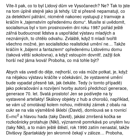
Víte-li pak, co to byl Lidový dům ve Vysočanech? Ne? Tak to jste
na tom úplně stejně jako já tehdy. Už si přesně nepamatuji, co
za detektivní pátrání, nicméně nakonec vystupuji z tramvaje a
kráčím k „tajemstvím opředenému domu“. Musíte si uvědomit,
socialismus byl v tom prosincovém dni roku 1987 pořád ještě
zářná budoucnost lidstva a uspořádat výstavu mladých a
neznámých, to chtělo odvahu. Zvláště, když ti mladí tvořili
všechno možné, jen socialisticko realistické umění ne… Takže
kráčím k „bájemi a fantaziemi“ opředenému Lidovému domu
(taková větší sokolovna), a když vstoupím dovnitř, zažiji šok
horší než jáma lvová! Proboha, co má tohle být?
Abych vás uvedl do děje, nejhorší, co vás může potkat, je, když
na nějakou výstavu kráčíte v očekávání, že vystavené umění
bude vypadat přesně tak, jak čekáte. Tedy (v tomto případě)
jako pokračování a rozvíjení tvorby autorů předchozí generace,
generace 70. let. Svatá prostoto! Jen se podívejte na ty
vystavené artefakty! Skálovy objekty z hub a chorošů, například,
se vám už omotávají kolem nohou, mělnický zámek z obalu na
cukr se na vás výsměšně šklebí (David), domlouvá se s rovnicí
2
E=mc
a hlavou hada (taky David), jakási zmršená kočka se
rozkošnicky protahuje (Nikl), významně pomrkává po unylém lvu
(taky Nikl), a to mám ještě štěstí, rok 1990 zatím nenastal, takže
Divišovy
Spartakiády
jen skromně čekají v záloze… Proboha,