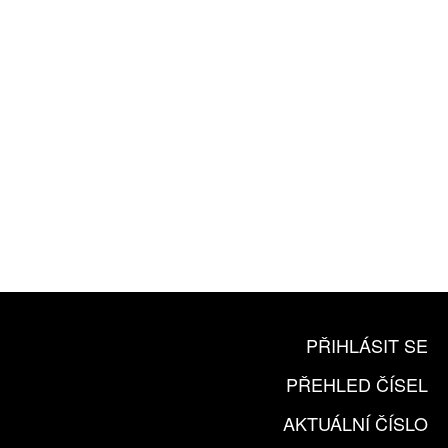
ZA 1100 KČ
10 TIŠTĚNÝCH ČÍSEL
365 DNÍ ONLINE VERZE
ČLENSKÁ KARTA ARTCARD
KOUPIT PŘEDPLATNÉ
PŘIHLÁSIT SE
PŘEHLED ČÍSEL
AKTUÁLNÍ ČÍSLO