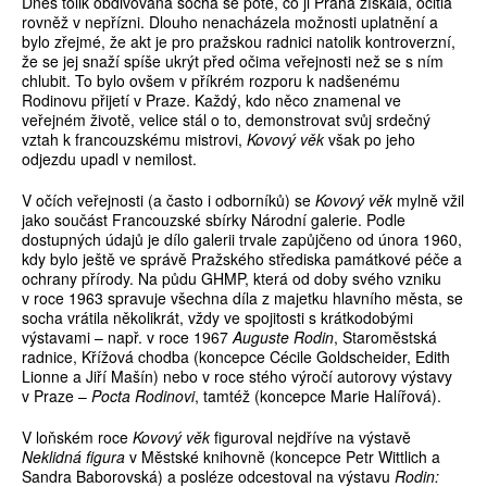
Dnes tolik obdivovaná socha se poté, co ji Praha získala, ocitla
rovněž v nepřízni. Dlouho nenacházela možnosti uplatnění a
bylo zřejmé, že akt je pro pražskou radnici natolik kontroverzní,
že se jej snaží spíše ukrýt před očima veřejnosti než se s ním
chlubit. To bylo ovšem v příkrém rozporu k nadšenému
Rodinovu přijetí v Praze. Každý, kdo něco znamenal ve
veřejném životě, velice stál o to, demonstrovat svůj srdečný
vztah k francouzskému mistrovi,
Kovový věk
však po jeho
odjezdu upadl v nemilost.
V očích veřejnosti (a často i odborníků) se
Kovový věk
mylně vžil
jako součást Francouzské sbírky Národní galerie. Podle
dostupných údajů je dílo galerii trvale zapůjčeno od února 1960,
kdy bylo ještě ve správě Pražského střediska památkové péče a
ochrany přírody. Na půdu GHMP, která od doby svého vzniku
v roce 1963 spravuje všechna díla z majetku hlavního města, se
socha vrátila několikrát, vždy ve spojitosti s krátkodobými
výstavami – např. v roce 1967
Auguste Rodin
, Staroměstská
radnice, Křížová chodba (koncepce Cécile Goldscheider, Edith
Lionne a Jiří Mašín) nebo v roce stého výročí autorovy výstavy
v Praze –
Pocta Rodinovi
, tamtéž (koncepce Marie Halířová).
V loňském roce
Kovový věk
figuroval nejdříve na výstavě
Neklidná figura
v Městské knihovně (koncepce Petr Wittlich a
Sandra Baborovská) a posléze odcestoval na výstavu
Rodin: