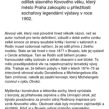
odlitek slavného Kovového věku, který
město Praha zakoupilo u příležitosti
sochařovy legendární výstavy v roce
1902.
Kovový věk
, který nesl původně hned několik názvů, než se
autor rozhodl pro tento definitivní, vzbudil v době svého vzniku
velké emoce ze strany soudobé kritiky i komisí v salonech a
Rodin musel vzdorovat nařčení, že jej odlil přímo z živého
modelu. Stalo se tak hned v roce 1877 v Bruselu, kde jej vystavil
v Cercle artistique. Tam se Rodin ocitl během prusko-
francouzské války izolován a stíhán obavami o své blízké. To
mělo pravděpodobně vliv na nejednoznačný tematický vývoj
díla. Traduje se, že během pobytu v Itálii v letech 1874–75 se
intenzivně věnoval studiu Donatellova a Michelangelova díla.
Sám zmiňoval, nakolik jej zasáhl koncept, který Michelangelo
rozvinul v cyklu
Otroků
.
Myšlenka i konstrukce a tektonika sochy, která vyrůstala
z konzoly, jej přitahovala zejména u díla
Umírající otrok
, jež
bývalo považováno za prvotní zdroj Rodinovy inspirace pro
vznik
Kovového věku
. Okolnosti však byly mnohem zajímavější a
složitější. Když si v Bruselu vybral místního vojenského