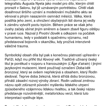
telegrafistu Augusta Nyeta jako model pro dílo, kterým chtěl
prorazit v Salonu, byl již uznávaným portrétistou. Chtěl však
dosáhnout širšího uznání a modelování mužského aktu se
věnoval s plným nasazením osmnáct měsíců. Válka, která
postihla jeho zemi, a ohrožení obyčejných lidí doma jej vedly
k záměru vytvořit poctu trpícím. Během práce se však jeho
úvahy začaly ubírat jiným směrem a časem zbavil figuru oštěpu
v pravé ruce. Nazval ji
Prvotní člověk
s odkazem na počátek
humanismu, tedy v podstatě k opačnému významu, než
představoval bojovník v okamžiku, kdy prožívá intenzivně
válečné trauma.
Symbolický obsah díla byl pak s konečnou platností upřesněn v
Paříži, když mu přiřkl titul
Kovový věk
. Tradičně užívaný český
titul je poněkud v rozporu s francouzským (
L’Âge d'airain
) i jinými
jazykovými mutacemi, které používají označení
Doba/věk
bronzový
, který se ovšem nepřekrývá s obsahem, který Rodin
sledoval. Teprve doba železná, která střídá dobu bronzovou,
přináší zásadní rozvoj výroby zbraní. Rodin usiloval změnou
názvu opět zdůraznit původní myšlenku lidského utrpení
způsobeného vzájemnou lidskou rivalitou, a tak český název
představuje rozvolněnější, metaforickou verzi, která tuto
interpretaci vystihuje lépe.