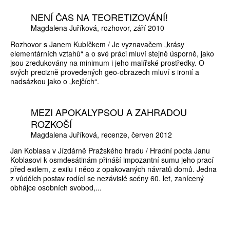
NENÍ ČAS NA TEORETIZOVÁNÍ!
Magdalena Juříková
rozhovor
září 2010
Rozhovor s Janem Kubíčkem / Je vyznavačem „krásy
elementárních vztahů“ a o své práci mluví stejně úsporně, jako
jsou zredukovány na minimum i jeho malířské prostředky. O
svých precizně provedených geo-obrazech mluví s ironií a
nadsázkou jako o „kejčích“.
MEZI APOKALYPSOU A ZAHRADOU
ROZKOŠÍ
Magdalena Juříková
recenze
červen 2012
Jan Koblasa v Jízdárně Pražského hradu / Hradní pocta Janu
Koblasovi k osmdesátinám přináší impozantní sumu jeho prací
před exilem, z exilu i něco z opakovaných návratů domů. Jedna
z vůdčích postav rodící se nezávislé scény 60. let, zanícený
obhájce osobních svobod,...