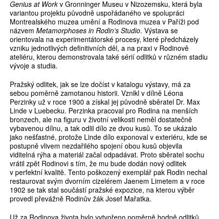
Genius at Work
v Gronninger Museu v Nizozemsku, která byla
variantou projektu původně uspořádaného ve spolupráci
Montrealského muzea umění a Rodinova muzea v Paříži pod
názvem
Metamorphoses in Rodin’s Studio
. Výstava se
orientovala na experimentátorské procesy, které předcházely
vzniku jednotlivých definitivních děl, a na praxi v Rodinově
ateliéru, kterou demonstrovala také sérií odlitků v různém stadiu
vývoje a studia.
Pražský odlitek, jak se lze dočíst v katalogu výstavy, má za
sebou poměrně zamotanou historii. Vznikl v dílně Léona
Perzinky už v roce 1900 a získal jej původně sběratel Dr. Max
Linde v Luebecku. Perzinka pracoval pro Rodina na menších
bronzech, ale na figuru v životní velikosti neměl dostatečně
vybavenou dílnu, a tak odlil dílo ze dvou kusů. To se ukázalo
jako nešťastné, protože Linde dílo exponoval v exteriéru, kde se
postupně vlivem nezdařilého spojení obou kusů objevila
viditelná rýha a materiál začal odpadávat. Proto sběratel sochu
vrátil zpět Rodinovi s tím, že mu bude dodán nový odlitek
v perfektní kvalitě. Tento poškozený exemplář pak Rodin nechal
restaurovat svým dvorním cizelérem Jaenem Limetem a v roce
1902 se tak stal součástí pražské expozice, na kterou výběr
provedl převážně Rodinův žák Josef Mařatka.
Už za Rodinova života bylo vytvořeno poměrně hodně odlitků