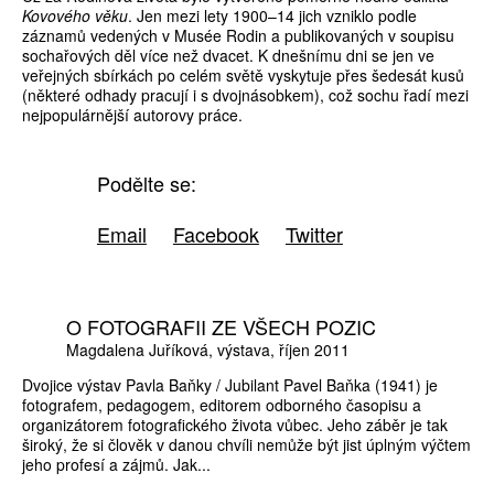
Kovového věku
. Jen mezi lety 1900–14 jich vzniklo podle
záznamů vedených v Musée Rodin a publikovaných v soupisu
sochařových děl více než dvacet. K dnešnímu dni se jen ve
veřejných sbírkách po celém světě vyskytuje přes šedesát kusů
(některé odhady pracují i s dvojnásobkem), což sochu řadí mezi
nejpopulárnější autorovy práce.
Podělte se:
Email
Facebook
Twitter
O FOTOGRAFII ZE VŠECH POZIC
Magdalena Juříková
výstava
říjen 2011
Dvojice výstav Pavla Baňky / Jubilant Pavel Baňka (1941) je
fotografem, pedagogem, editorem odborného časopisu a
organizátorem fotografického života vůbec. Jeho záběr je tak
široký, že si člověk v danou chvíli nemůže být jist úplným výčtem
jeho profesí a zájmů. Jak...