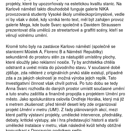
projekty, které by upozorňovaly na estetickou kvalitu stanic. Na
Karlově náměstí takto dlouhodobě funguje galerie NIKA
provozovaná studenty Vysoké školy uměleckoprůmyslové, vedle
ní by však v době, kdy vzniká tento text, měl být zahájen provoz
galerie Mega, kde bude Švarc společně s Davidem Straussem
prezentovat díla umělců ze streetartové a graffiti scény, kteří se
věnují volnému umění.
Kromě toho byly na zastávce Karlovo náměstí (společně se
stanicemi Můstek A, Florenc B a Náměstí Republiky)
sekundárně do prostoru stěn za nástupišti umístěny plochy,
které sloužily jako reklamní nosiče. Ty by architektka chtěla
odstranit a uvést místa do původního stavu. V současné době
zjišťuje, zda některé z originálních prvků stále existují, případně
zda a za jakých okolností je možná výroba jejich replik. Tato
investigativní činnost však chvíli potrvá. Po tuto dobu se tedy
Anna Švarc rozhodla do daných prostor umístit současné umění
a tuto snahu zaštítila a finančně propojila s projektem Umění pro
město. Jako spolukurátora oslovila Ondřeje Horáka, který má již
s metrem zkušenost: před téměř deseti lety zde organizoval
projekt
Umění v metru (UM!)
. Z řady plánovaných akcí, mezi
které patřily výstavní projekty, umělecké intervence, přednášky,
debaty, kritické výstupy, ale i hra představující historii a starší
umělecké instalace v metru, však následně kvůli tehdy obtížné
komunikaci s Dopravním podnikem sešlo.