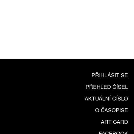
10 TIŠTĚNÝCH ČÍSEL
365 DNÍ ONLINE VERZE
ČLENSKÁ KARTA ARTCARD
KOUPIT PŘEDPLATNÉ
PŘIHLÁSIT SE
PŘEHLED ČÍSEL
AKTUÁLNÍ ČÍSLO
O ČASOPISE
ART CARD
FACEBOOK