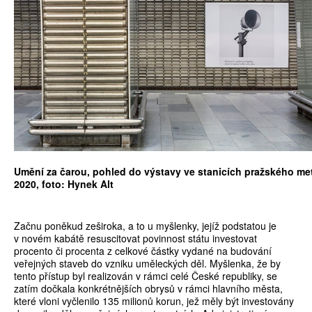
Umění za čarou, pohled do výstavy ve stanicích pražského met
2020, foto: Hynek Alt
Začnu poněkud zeširoka, a to u myšlenky, jejíž podstatou je
v novém kabátě resuscitovat povinnost státu investovat
procento či procenta z celkové částky vydané na budování
veřejných staveb do vzniku uměleckých děl. Myšlenka, že by
tento přístup byl realizován v rámci celé České republiky, se
zatím dočkala konkrétnějších obrysů v rámci hlavního města,
které vloni vyčlenilo 135 milionů korun, jež měly být investovány