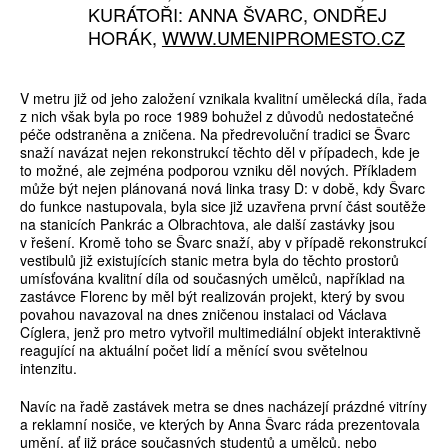
KURÁTOŘI: ANNA ŠVARC, ONDŘEJ
HORÁK,
WWW.UMENIPROMESTO.CZ
V metru již od jeho založení vznikala kvalitní umělecká díla, řada
z nich však byla po roce 1989 bohužel z důvodů nedostatečné
péče odstraněna a zničena. Na předrevoluční tradici se Švarc
snaží navázat nejen rekonstrukcí těchto děl v případech, kde je
to možné, ale zejména podporou vzniku děl nových. Příkladem
může být nejen plánovaná nová linka trasy D: v době, kdy Švarc
do funkce nastupovala, byla sice již uzavřena první část soutěže
na stanicích Pankrác a Olbrachtova, ale další zastávky jsou
v řešení. Kromě toho se Švarc snaží, aby v případě rekonstrukcí
vestibulů již existujících stanic metra byla do těchto prostorů
umísťována kvalitní díla od současných umělců, například na
zastávce Florenc by měl být realizován projekt, který by svou
povahou navazoval na dnes zničenou instalaci od Václava
Cíglera, jenž pro metro vytvořil multimediální objekt interaktivně
reagující na aktuální počet lidí a měnící svou světelnou
intenzitu.
Navíc na řadě zastávek metra se dnes nacházejí prázdné vitríny
a reklamní nosiče, ve kterých by Anna Švarc ráda prezentovala
umění, ať již práce současných studentů a umělců, nebo