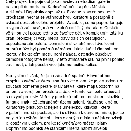
Celý projekt lze pojmout jako návštěvu netradiční galerie:
nastoupit do metra na Karlově náměstí a přes Můstek
a Náměstí Republiky dojet až na Florenc, stanice postupně
procházet, nechat se vtáhnout hrou kurátorů a postupně si
skládat obrázek celého projektu. Avšak to, co na papíře funguje
a vypadá zajímavě, má ve skutečnosti jiný charakter. Cestující
většinou vidí pouze jedno ze čtveřice děl, v komplexním zážitku
brání projíždějící vozy metra, davy dalších cestujících,
uspěchaná atmosféra. Domýšlení si vztahů mezi dvojicemi
autorů může být poměrně náročnou intelektuální činností, na
kterou v hektickém metru není nálada, esteticky působivé
černobílé fotografie nemají v této atmosféře sílu na první pohled
zaujmout, a tak působí více jako nenásilná kulisa.
Nemyslím si však, že je to zásadně špatně. Hlavní přínos
projektu
Umění za čarou
spatřuji více v tom, že je jen jednou ze
součástí poměrně pestré škály aktivit, které mají upozornit na
umění ve veřejném prostoru a dále v tomto kontextu pracovat
s novými projekty. Veřejný prostor je přitom prostorem složitým,
funguje jinak než „chráněné“ území galerií. Naučit se k němu
kurátorsky přistupovat nejen s uměleckou citlivostí, která
v galerii mnohdy postačí, ale i s citlivostí k danému místu, jež se
netýká jen výběru témat, která s daným místem nějak souvisejí,
je obtížným úkolem, pro které
Umění pro město
i plány
Dopravního podniku se stanicemi metra nabízí skvělou