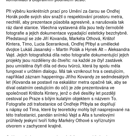
Při výběru konkrétních prací pro Umění za čarou se Ondřej
Horák podle svých slov snažil o respektování prostoru metra,
nechtěl, aby prezentace působila agresivně, a narušovala tak
ráz dané stanice. Všechna vystavená díla jsou tedy černobílé
fotografie a jejich dokumentace vypadající esteticky bezchybně.
Představují se zde Jiří Kovanda, Markéta Othová, Krištof
Kintera, Timo, Lucia Sceranková, Ondřej Přibyl a umělecké
dvojice Lukáš Jasanský – Martin Polák a Hynek Alt – Aleksandra
Vajd. Jejich fotografická díla nebo fotografie dokumentující jejich
projekty jsou rozděleny do čtveřic: na každé ze čtyř zastávek
jsou umístěna čtyři díla od dvou tvůrců, která by spolu měla
fungovat v určitém dialogu. Má tak vzniknout hra s cestujícím,
například záznam happeningu Jiřího Kovandy ze sedmdesátých
let (Kovanda se postavil na eskalátor metra opačně tak, aby se
díval ostatním cestujícím do očí) je zde prezentována ve
společnosti Krištofa Kintery, jenž o dvě desítky let později
cestoval po Praze s bílým kulatým objektem s názvem To.
Fotografie zdi trafostanice od Ondřeje Přibyla se doplňují
s nápisy od Tima, které by teoreticky mohly být nasprejované na
této trafostanici, pandán snímků Vajd a Alta s tunelovými
průhledy jeskyní tvoří fotky Markéry Othové s vyříznutým
otvorem v zachycené krajině.