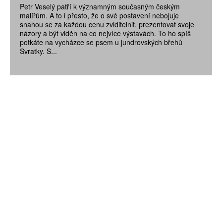
Petr Veselý patří k významným současným českým
malířům. A to i přesto, že o své postavení nebojuje
snahou se za každou cenu zviditelnit, prezentovat svoje
názory a být viděn na co nejvíce výstavách. To ho spíš
potkáte na vycházce se psem u jundrovských břehů
Svratky. S...
ZÍSKEJTE
ROČNÍ PŘEDPLATNÉ
ZA 1100 KČ