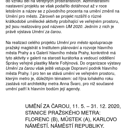
do vzniku děl na veřejných prostranstvích. Administrativní
nastavení projektu se však podařilo dotáhnout až v roce
letošním a název se z původního procenta na umění změnil na
Umění pro město. Zároveň se projekt rozšířil o různé
krátkodobé umělecké aktivity probíhající ve veřejném prostoru,
jež jsou realizovány pod názvem
UM 2020
. Jedním z nich je
právě výstava
Umění za čarou
.
Na realizaci celého projektu
Umění pro město
spolupracuje
pražský magistrát s Institutem plánování a rozvoje hlavního
města Prahy a s Galerií hlavního města Prahy, konkrétně má
tyto aktivity v galerii na starosti kurátorka a vedoucí oddělení
Správy veřejné plastiky Marie Foltýnová. Do organizace výstavy
Umění za čarou
však ještě vstupuje Dopravní podnik hlavního
města Prahy. I pro ten se stává umění ve veřejném prostoru,
kterým metro je, důležitým tématem: od října loňského roku
zastává roli architektky metra Anna Švarc, pro niž současné
umění patří k hlavním bodům její agendy.
UMĚNÍ ZA ČAROU, 11. 5. – 31. 12. 2020,
STANICE PRAŽSKÉHO METRA:
FLORENC (B), MŮSTEK (A), KARLOVO
NÁMĚSTÍ, NÁMĚSTÍ REPUBLIKY,