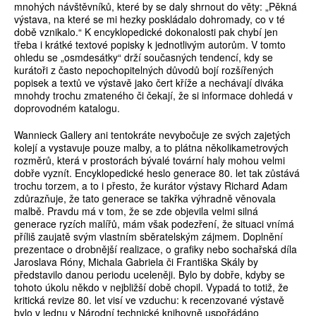
mnohých návštěvníků, které by se daly shrnout do věty: „Pěkná
výstava, na které se mi hezky poskládalo dohromady, co v té
době vznikalo.“ K encyklopedické dokonalosti pak chybí jen
třeba i krátké textové popisky k jednotlivým autorům. V tomto
ohledu se „osmdesátky“ drží současných tendencí, kdy se
kurátoři z často nepochopitelných důvodů bojí rozšířených
popisek a textů ve výstavě jako čert kříže a nechávají diváka
mnohdy trochu zmateného či čekají, že si informace dohledá v
doprovodném katalogu.
Wannieck Gallery ani tentokráte nevybočuje ze svých zajetých
kolejí a vystavuje pouze malby, a to plátna několikametrových
rozměrů, která v prostorách bývalé tovární haly mohou velmi
dobře vyznít. Encyklopedické heslo generace 80. let tak zůstává
trochu torzem, a to i přesto, že kurátor výstavy Richard Adam
zdůrazňuje, že tato generace se takřka výhradně věnovala
malbě. Pravdu má v tom, že se zde objevila velmi silná
generace ryzích malířů, mám však podezření, že situaci vnímá
příliš zaujatě svým vlastním sběratelským zájmem. Doplnění
prezentace o drobnější realizace, o grafiky nebo sochařská díla
Jaroslava Róny, Michala Gabriela či Františka Skály by
představilo danou periodu uceleněji. Bylo by dobře, kdyby se
tohoto úkolu někdo v nejbližší době chopil. Vypadá to totiž, že
kritická revize 80. let visí ve vzduchu: k recenzované výstavě
bylo v lednu v Národní technické knihovně uspořádáno