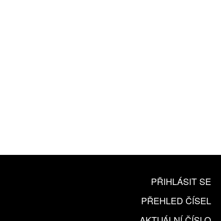
ZA 1100 KČ
10 TIŠTĚNÝCH ČÍSEL
365 DNÍ ONLINE VERZE
ČLENSKÁ KARTA ARTCARD
KOUPIT PŘEDPLATNÉ
PŘIHLÁSIT SE
PŘEHLED ČÍSEL
AKTUÁLNÍ ČÍSLO