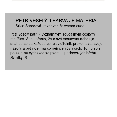
PETR VESELÝ: I BARVA JE MATERIÁL
Silvie Šeborová
rozhovor
červenec 2023
Petr Veselý patří k významným současným českým
malířům. A to i přesto, že o své postavení nebojuje
snahou se za každou cenu zviditelnit, prezentovat svoje
názory a být viděn na co nejvíce výstavách. To ho spíš
potkáte na vycházce se psem u jundrovských břehů
Svratky. S...
ZÍSKEJTE
ROČNÍ PŘEDPLATNÉ