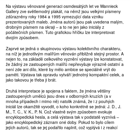
Na výstavu věnované generaci osmdesátých let ve Wannieck
Gallery zve světlemodrý plakát, na němž jsou velkými písmeny
zdůrazněny roky 1984 a 1995 vymezující data vzniku
prezentovaných maleb. Jména autorů jsou pak uvedena malým,
drobným písmem na okraji – a to ne jen jako iniciály z
počátečních písmen. Tuto grafickou hříčku lze interpretovat
dvojím způsobem.
Zaprvé se jedná o skupinovou výstavu kolektivního charakteru,
na níž je jednotlivým malířům věnován přibližně stejný prostor. A
nejen to, na základě celkového vyznění výstavy lze konstatovat,
že žádný ze zastoupených malířů nepřevyšuje výrazně ostatní a
není zde ani dílo, které by mělo ambice se speciálně vrýt do
paměti. Výstava tak opravdu vytváří jednotný kompaktní celek, a
jako takovou je třeba ji brát.
Druhá interpretace je spojena s faktem, že jména většiny
zastoupených umělců jsou dnes v odborných kruzích (a v
mnoha případech i mimo ně) natolik známá, že i z pouhých
iniciál lze okamžitě vyvodit, o koho konkrétně se jedná: J. D., J.
M., T. C., V. K., P. N. Což vlastně svým způsobem evokuje
encyklopedická hesla, a celá výstava tak v podstatě vyznívá –
jako encyklopedický záznam oné doby. Pokud to bylo cílem
jejích autorů, tak se jej podařilo naplnit, což vyplývá i z reakcí