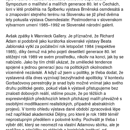
Sympozium o malířství a malířích generace 80. let v Čechách,
loni v létě proběhla na Špilberku výstava Brněnská osmdesátá a
o zmapování stejného terénu na Slovensku se již před dvěma
lety pokusila výstava Osemdesiate: Postmoderna v slovenskom
výtvarnom umení 1985–1992 ve Slovenské národní galerii.
Avšak zpátky k Wannieck Gallery. Je příznačné, že Richard
Adam si podobně jako kurátorka slovenské výstavy Beata
Jablonská vytkl za počáteční rok letopočet 1984 (respektive
1985), díky čemuž má jeho pojetí desetiletí generace 80. let
stěžejní rok 1989 ve svém prostředku, nikoliv na konci, jak by se
nabízelo. Jako by tím chtěl ukázat, že umělecké tendence
spojené s jednou generací jsou na politických okolnostech
víceméně nezávislé. A když už jsem u politiky, je třeba dodat, že
vystavená díla dnes vyznívají bezvýhradně apoliticky. V kontextu
Gorbačovovy perestrojky je snad bylo možné vnímat jako svého
druhu politické gesto, pokud však k výstavě přistupujeme bez
znalosti dobových reálií, vidíme pouze, že po těžších a
expresivnějších předchozích letech přicházejí malíři převážně s
osobitými modifikacemi realistických, případně abstraktních
projevů. V tomto ohledu výstava dané období zpracovává lépe
než například akademické Dějiny, pro které je rok 1989 téměř
neprostupným předělem v polovině knihy. Pochválit je třeba i
výběr děl, který se neomezil na vlastní Adamovu sbírku, ale je
rozšířen o zápůjčky ze státních a krajských institucí, od