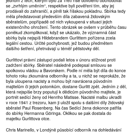
jednom z těch, kterým bylo za Třetí říše dovoleno obchodovat
se „zvrhlým uměním“, respektive byli pověřeni tím, aby jej
prodávali do zahraničí, a plnili tak říšskou pokladnu. Sbírka tedy
měla představovat především díla zabavená židovským
sběratelům, popřípadě od nich vykoupená v situaci jejich
existenčního ohrožení. Tento obrázek se ovšem v průběhu času
poněkud zkomplikoval, když se ukázalo, že významná část
sbírky byla nejspíš Hildebrandem Gurlittem pořízena zcela
legální cestou. Určité pochybnosti, jež budou předmětem
dalšího šetření, přetrvávají u téměř pětistovky děl.
Gurlittovi právní zástupci podali letos v únoru stížnost proti
zadržení sbírky. Sběratel následně podepsal smlouvu se
spolkovou vládou a Bavorskem. Podle ní měla být díla do konce
tohoto roku zkoumána odborníky a ta, u nichž se neprokáže, že
byla uloupena nacisty a mohou být navrácena původním
majitelům či jejich potomkům, dostane Gurlitt zpět. Jedním z děl,
která nejspíše brzy poputují k dědicům původního majitele, je
portrét sedící ženy od Henriho Matisse. Nacisté malbu ukradli
v roce 1941 z trezoru, kam ji uložil spolu s dalšími díly židovský
sběratel Paul Rosenberg. Na čas Sedící žena dokonce patřila
do sbírky Hermanna Göringa. Oklikou se pak dostala do
majetku Gurlittova otce.
Chris Marinello, v Londýně působící odborník na dohledávání