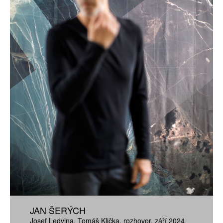
JAN ŠERÝCH
Josef Ledvina
Tomáš Klička
rozhovor
září 2024