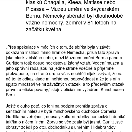
klasiků Chagalla, Kleea, Matisse nebo
Picassa – Muzeu umění ve švýcarském
Bernu. Německý sběratel byl dlouhodobě
vážně nemocný, zemřel v 81 letech na
začátku května.
„Přes spekulace v médiích o tom, že sbírka byla v závěti
odkázána instituci mimo hranice Německa, přišla tato zpráva
jako blesk z čistého nebe, mezi Muzeem umění Bern a panem
Gurlittem totiž dosud neexistoval žádný vztah. Vedení muzea a
jeho správní rada jsou na jedné straně vděčné a příjemně
překvapené, na straně druhé však nechtějí nijak skrývat, že na
ně tento odkaz klade mimořádnou odpovědnost a že je s ním
spjato množství velmi závažných otázek, a to především otázek
právní a etické povahy,“ stojí v oficiálním vyjádření Kunstmusea
Bern.
Ještě dlouho poté, co loni na podzim pronikla zpráva o
senzačním nálezu v bytě mnichovského důchodce Cornelia
Gurlitta na veřejnost, nepsaly kulturní rubriky německých deníků
takřka o ničem jiném. Zprvu se věc zdála být jasná. Gurlitt „své
obrazy“ zdědil po otci, obchodníku s uměním Hildebrandovi,