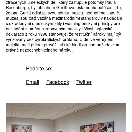
ztracených uměleckých děl, který zastupuje potomky Paula
Rosenberga, byl obsahem Gurlittova testamentu potěšen: „To,
že pan Gurlitt odkázal svou sbírku muzeu, hodnotíme kladně,
muzea jsou totiž vázána mezinárodními standardy v nakládání
s ukradenými uměleckými díly i washingtonskými principy pro
nakládání s uměním zabaveným nacisty.“ Washingtonská
deklarace z roku 1998 stanovuje, že restituční nároky mají být
vyřizovány bez byrokratických průtahů. U děl ve veřejném
majetku mají přitom převážit etická hlediska nad požadavkem
právně nezpochybnitelného nároku.
Podělte se:
Email
Facebook
Twitter