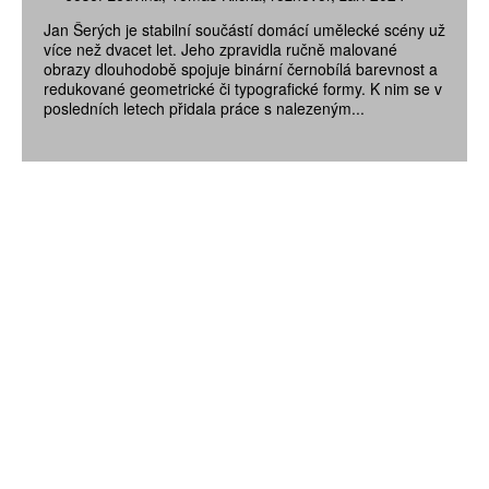
Jan Šerých je stabilní součástí domácí umělecké scény už
více než dvacet let. Jeho zpravidla ručně malované
obrazy dlouhodobě spojuje binární černobílá barevnost a
redukované geometrické či typografické formy. K nim se v
posledních letech přidala práce s nalezeným...
ZÍSKEJTE
ROČNÍ PŘEDPLATNÉ
ZA 1100 KČ