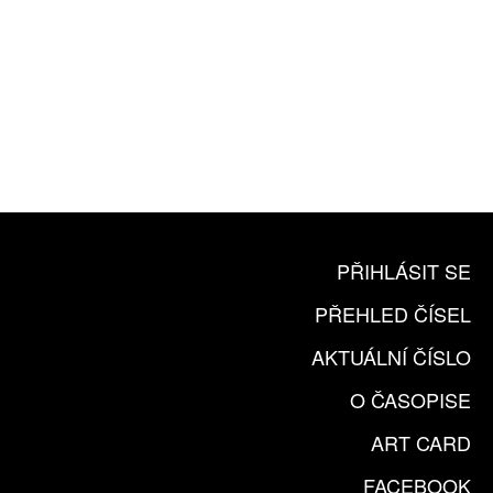
10 TIŠTĚNÝCH ČÍSEL
365 DNÍ ONLINE VERZE
ČLENSKÁ KARTA ARTCARD
KOUPIT PŘEDPLATNÉ
PŘIHLÁSIT SE
PŘEHLED ČÍSEL
AKTUÁLNÍ ČÍSLO
O ČASOPISE
ART CARD
FACEBOOK