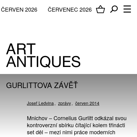
ČERVEN 2026
ČERVENEC 2026
GURLITTOVA ZÁVĚŤ
Josef Ledvina
zprávy
červen 2014
Mnichov – Cornelius Gurlitt odkázal svou
kontroverzní sbírku čítající kolem třinácti
set děl – mezi nimi práce moderních