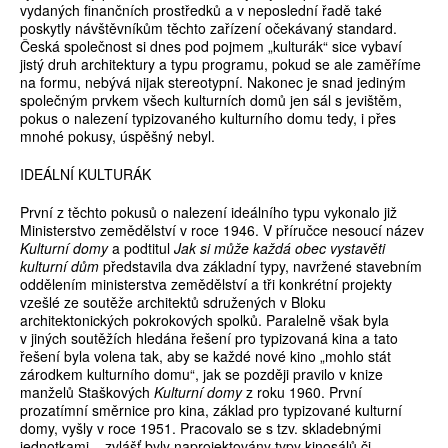
vydaných finančních prostředků a v neposlední řadě také
poskytly návštěvníkům těchto zařízení očekávaný standard.
Česká společnost si dnes pod pojmem „kulturák“ sice vybaví
jistý druh architektury a typu programu, pokud se ale zaměříme
na formu, nebývá nijak stereotypní. Nakonec je snad jediným
společným prvkem všech kulturních domů jen sál s jevištěm,
pokus o nalezení typizovaného kulturního domu tedy, i přes
mnohé pokusy, úspěšný nebyl.
IDEÁLNÍ KULTURÁK
První z těchto pokusů o nalezení ideálního typu vykonalo již
Ministerstvo zemědělství v roce 1946. V příručce nesoucí název
Kulturní domy
a podtitul
Jak si může každá obec vystavěti
kulturní dům
představila dva základní typy, navržené stavebním
oddělením ministerstva zemědělství a tři konkrétní projekty
vzešlé ze soutěže architektů sdružených v Bloku
architektonických pokrokových spolků. Paralelně však byla
v jiných soutěžích hledána řešení pro typizovaná kina a tato
řešení byla volena tak, aby se každé nové kino „mohlo stát
zárodkem kulturního domu“, jak se později pravilo v knize
manželů Staškových
Kulturní domy
z roku 1960. První
prozatímní směrnice pro kina, základ pro typizované kulturní
domy, vyšly v roce 1951. Pracovalo se s tzv. skladebnými
jednotkami – zvlášť byly naprojektovány typy kinosálů či