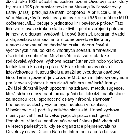
Již od roku 1905 působil na českém území Osvětový svaz, který
byl roku 1925 přetransformován na Masarykův lidovýchovný
ústav (MLÚ), pracující se státní podporou. V příručce Čím je
vám Masarykův lidovýchovný ústav z roku 1935 se o úloze MLÚ
dočteme: „MLÚ pečuje o jednotnou linii osvětové práce.“ Tato
linie zahrnovala širokou škálu aktivit – péči o veřejné i putovní
knihovny, o dopisní vyučování, lidové školství, program divadel
a kin, sestavování seznamů vhodné osvětové literatury,
a naopak seznamů nevhodného braku, doporučování
výchovných filmů do kin či vhodných scénářů amatérským
divadelním souborům. Mezi osvětu byla zahrnuta také
rodičovská výchova, výchova nezaměstnaných nebo výchova
k efektivní rekreaci po práci. V Praze tento ústav otevřel
lidovýchovnou Husovu školu a snažil se vybudovat osvětové
kino. Termín „osvěta“ je v brožuře MLÚ užíván jako synonymum
pro lidovou výchovu, které slouží některé umělecké formy:
„Zvláště důrazně bych upozornil na zdravou metodu sugesce,
která strhuje masy: např. propagační den letecký, manifestace
za mocnou ideu, sjednocené oslavy národní, slavnostní
hromadné poslechy významných událostí v rozhlase,
tělovýchovné aj. podniky velkého slohu atd. Lidová výchova
musí využívati i těchto velkorysejších pracovních gest.“
Podobnou rétoriku mohli zaměstnanci ústavu jistě zhodnotit
i v letech padesátých, kdy se organizace přejmenovala na
Osvětový ústav. Dnešní Národní informační a poradenské