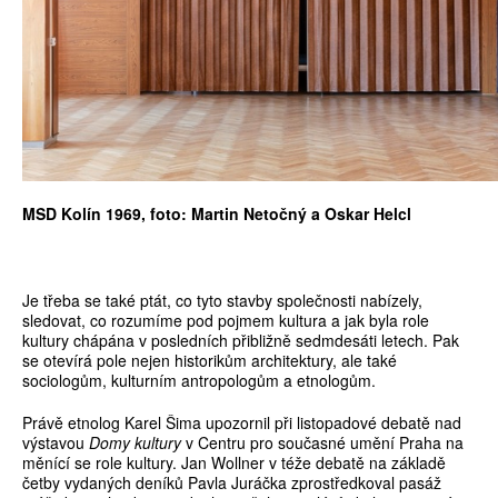
MSD Kolín 1969, foto: Martin Netočný a Oskar Helcl
Je třeba se také ptát, co tyto stavby společnosti nabízely,
sledovat, co rozumíme pod pojmem kultura a jak byla role
kultury chápána v posledních přibližně sedmdesáti letech. Pak
se otevírá pole nejen historikům architektury, ale také
sociologům, kulturním antropologům a etnologům.
Právě etnolog Karel Šima upozornil při listopadové debatě nad
výstavou
Domy kultury
v Centru pro současné umění Praha na
měnící se role kultury. Jan Wollner v téže debatě na základě
četby vydaných deníků Pavla Juráčka zprostředkoval pasáž