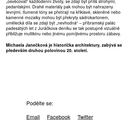
„osvěcovat“ každodenní životy, se zdají být příliš strohými,
pedantskými. Drahé materiály pak mohou být nahrazeny
levnými, tlumené tóny se přetírají na křiklavé, skleněné nebo
kamenné mozaiky mohou být překryty sádrokartonem,
umělecká díla se zdají být „nevhodná“ – příbramský palác
padesátých let z Juráčkova deníku se tak postupně vizuálně
přibližuje multikinu nebo jinému pomíjivému prostoru zábavy.
Michaela Janečková je historička architektury, zabývá se
především druhou polovinou 20. století.
Podělte se:
Email
Facebook
Twitter