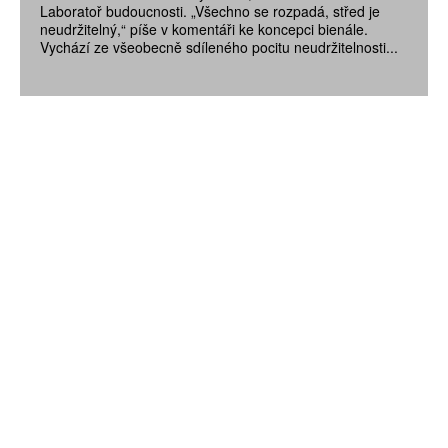
Laboratoř budoucnosti. „Všechno se rozpadá, střed je
neudržitelný,“ píše v komentáři ke koncepci bienále.
Vychází ze všeobecně sdíleného pocitu neudržitelnosti...
ZÍSKEJTE
ROČNÍ PŘEDPLATNÉ
ZA 1100 KČ