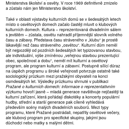
Ministerstva školství a osvěty. V roce 1969 definitivně zmizelo
a zůstalo nám jen Ministerstvo školství.
Také v oblasti výstavby kulturních domů se v šedesátých letech
místo o osvětových domech začalo častěji mluvit o klubových
kulturních domech. Kultura – reprezentovaná divadelním sálem
s jevištěm – zůstala, osvětu nahradil příjemnější slovník volného
času a zábavy. Představa času stráveného v „klubu“ je prostě
lákavější než času stráveného „osvětou“. Kulturní dům neměl
být nejpozději od pozdních šedesátých let typizovanou stavbou,
ale individuální, výše zmíněnou „veřejnou stavbou prezentující
obec, společnost a dobu“, neměl mít kulturní a osvětový
program, ale program kulturní a zábavní. Postupně sílící důraz
na úspěch programu u široké veřejnosti potvrzuje ostatně také
sociologický průzkum mezi pražskými obyvateli na konci
osmdesátých let. Výsledky průzkumu shrnuté v publikaci
Pražané o kulturních domech: informace o reprezentativním
výzkumu
hovoří jasně – mladá generace navštěvuje nejčastěji ta
kulturní zařízení, která pořádají diskotéky a koncerty populární
hudby, střední a starší generace pak cíleně vyhledává
především scény malých divadelních souborů. Mezi typy
programu, které Pražané postrádali, nepatřily osvětové večery,
ale klubový program pro specifické skupiny, jakými jsou
důchodci nebo matky s malými dětmi.