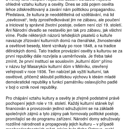
ohledně vztahu kultury a osvěty. Dnes se zdá pojem osvěta
lehce zdiskreditovaný a zavání nám politickou propagandou.
Představa, že kultura je neoddělitelná od vzdělávání, má lid
„osvěcovat“, tedy zprostředkovávat jim ne zábavu, ale poučení
a iniciovat ty správné životní postoje, ovšem není cizí 19. století.
Ani Národní divadlo se nestavělo jen tak pro zábavu, jak všichni
víme. Podle některých názorů tehdejších pisatelů o kultuře
navazuje zřizování kulturních domů na čtenářské, živnostenské
a osvětové besedy, které vznikaly po roce 1848, a na tradice
dělnických domů. Tato tradice provázání osvěty s kulturou se za
první republiky dále rozvíjela a usměrňovala. Je třeba také
zmínit, že první institucí se souslovím „kulturní dům“ přímo
v názvu byl Masarykův kulturní dům v Mělníku, otevřený
veřejnosti v roce 1936. Ten nabízel jak vyžití kulturní, tak
osvětové, přičemž skloubil politickou výchovu k ideám mladé
demokratické republiky s funkcí památníku oslavujícího padlé
v boji o vznik nové republiky.
Pro chápání vztahu kultury a osvěty je zřejmě podstatné právě
pochopení jejich role v 19. století. Každý kulturní stánek byl
financován a provozován jedinci sdružujícími se na základě
společných zájmů a tyto zájmy pak formovaly politické postoje,
promítající se do programu zařízení. Národní domy sdružovaly
rozdílné národnosti a propagovaly jejich kulturu – v případě