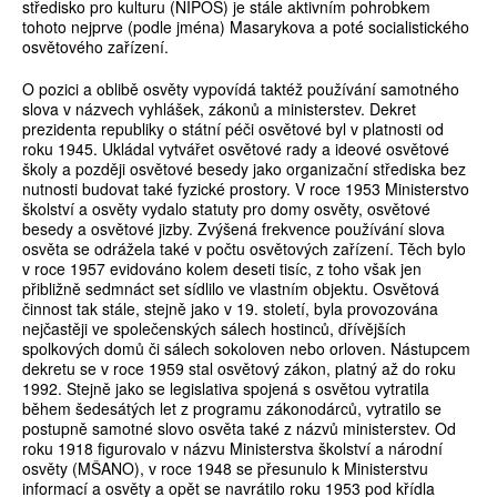
středisko pro kulturu (NIPOS) je stále aktivním pohrobkem
tohoto nejprve (podle jména) Masarykova a poté socialistického
osvětového zařízení.
O pozici a oblibě osvěty vypovídá taktéž používání samotného
slova v názvech vyhlášek, zákonů a ministerstev. Dekret
prezidenta republiky o státní péči osvětové byl v platnosti od
roku 1945. Ukládal vytvářet osvětové rady a ideové osvětové
školy a později osvětové besedy jako organizační střediska bez
nutnosti budovat také fyzické prostory. V roce 1953 Ministerstvo
školství a osvěty vydalo statuty pro domy osvěty, osvětové
besedy a osvětové jizby. Zvýšená frekvence používání slova
osvěta se odrážela také v počtu osvětových zařízení. Těch bylo
v roce 1957 evidováno kolem deseti tisíc, z toho však jen
přibližně sedmnáct set sídlilo ve vlastním objektu. Osvětová
činnost tak stále, stejně jako v 19. století, byla provozována
nejčastěji ve společenských sálech hostinců, dřívějších
spolkových domů či sálech sokoloven nebo orloven. Nástupcem
dekretu se v roce 1959 stal osvětový zákon, platný až do roku
1992. Stejně jako se legislativa spojená s osvětou vytratila
během šedesátých let z programu zákonodárců, vytratilo se
postupně samotné slovo osvěta také z názvů ministerstev. Od
roku 1918 figurovalo v názvu Ministerstva školství a národní
osvěty (MŠANO), v roce 1948 se přesunulo k Ministerstvu
informací a osvěty a opět se navrátilo roku 1953 pod křídla