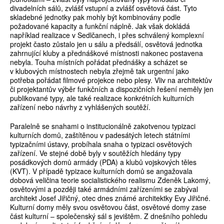
divadelních sálů, zvlášť vstupní a zvlášť osvětová část. Tyto
skladebné jednotky pak mohly být kombinovány podle
požadované kapacity a funkční náplně. Jak však dokládá
například realizace v Sedlčanech, i přes schválený komplexní
projekt často zůstalo jen u sálu a předsálí, osvětová jednotka
zahrnující kluby a přednáškové místnosti nakonec postavena
nebyla. Touha místních pořádat přednášky a scházet se
v klubových místnostech nebyla zřejmě tak urgentní jako
potřeba pořádat filmové projekce nebo plesy. Vliv na architektův
či projektantův výběr funkčních a dispozičních řešení neměly jen
publikované typy, ale také realizace konkrétních kulturních
zařízení nebo návrhy z vyhlášených soutěží.
Paralelně se snahami o institucionálně zakotvenou typizaci
kulturních domů, zaštítěnou v padesátých letech státními
typizačními ústavy, probíhala snaha o typizaci osvětových
zařízení. Ve stejné době byly v soutěžích hledány typy
posádkových domů armády (PDA) a klubů vojskových těles
(KVT). V případě typizace kulturních domů se angažovala
dobová veličina teorie socialistického realismu Zdeněk Lakomý,
osvětovými a později také armádními zařízeními se zabýval
architekt Josef Jiřičný, otec dnes známé architektky Evy Jiřičné.
Kulturní domy měly svou osvětovou část, osvětové domy zase
část kulturní – společenský sál s jevištěm. Z dnešního pohledu