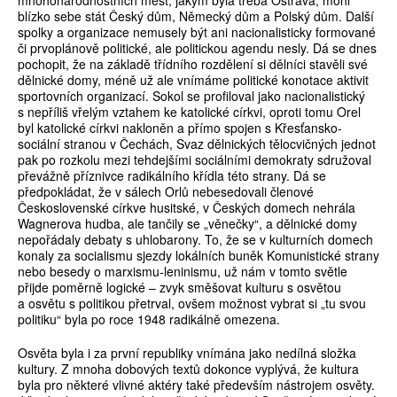
mnohonárodnostních měst, jakým byla třeba Ostrava, mohl
blízko sebe stát Český dům, Německý dům a Polský dům. Další
spolky a organizace nemusely být ani nacionalisticky formované
či prvoplánově politické, ale politickou agendu nesly. Dá se dnes
pochopit, že na základě třídního rozdělení si dělníci stavěli své
dělnické domy, méně už ale vnímáme politické konotace aktivit
sportovních organizací. Sokol se profiloval jako nacionalistický
s nepříliš vřelým vztahem ke katolické církvi, oproti tomu Orel
byl katolické církvi nakloněn a přímo spojen s Křesťansko-
sociální stranou v Čechách, Svaz dělnických tělocvičných jednot
pak po rozkolu mezi tehdejšími sociálními demokraty sdružoval
převážně příznivce radikálního křídla této strany. Dá se
předpokládat, že v sálech Orlů nebesedovali členové
Československé církve husitské, v Českých domech nehrála
Wagnerova hudba, ale tančily se „věnečky“, a dělnické domy
nepořádaly debaty s uhlobarony. To, že se v kulturních domech
konaly za socialismu sjezdy lokálních buněk Komunistické strany
nebo besedy o marxismu-leninismu, už nám v tomto světle
přijde poměrně logické – zvyk směšovat kulturu s osvětou
a osvětu s politikou přetrval, ovšem možnost vybrat si „tu svou
politiku“ byla po roce 1948 radikálně omezena.
Osvěta byla i za první republiky vnímána jako nedílná složka
kultury. Z mnoha dobových textů dokonce vyplývá, že kultura
byla pro některé vlivné aktéry také především nástrojem osvěty.