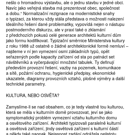
nešlo o hromadnou výstavbu, ale o jednu stavbu v jedné obci.
Navíc jako veřejná stavba má prezentovat obec, společnost
a dobu.“ Normalizační rezignace na modernistické snahy
o typizaci, za kterou vždy stála představa o možnosti nalezení
ideálního řešení dané problematiky, vypovídá nejen o nástupu
postmoderního diskurzu, ale v praxi také o zklamání
z předchozích pokusů celé generace architektů kulturní dům
jako formu kodifikovat. Typizační směrnice Ministerstva kultury
z roku 1988 už ostatně o žádné architektonické formě nemluví –
najdeme v ní jen vymezení osmi základních typů, opět
seřazených podle kapacity zařízení od sta po patnáct set
návštěvníků a vyčerpávající množství tabulek. Ty definují
především provozní řešení, vazby na pozemek, komunikace
a sítě, požární ochranu, hygienické předpisy, ekonomické
ukazatele, diagramy provozních vztahů, plošné výměry a další
technické parametry.
KULTURA, NEBO OSVĚTA?
Zamyslíme-li se nad obsahem, co je tedy vlastně tou kulturou,
která se měla v kulturním domě provozovat, jeví se jako
symptomatický problém vymezení vztahu kulturního domu
a osvětového zařízení. Architekti typizovali paralelně kulturní
a osvětová zařízení, jindy osvětová zařízení s kulturní částí
a někdy také naopak. Nejasnost zadání odrážela nejistotu