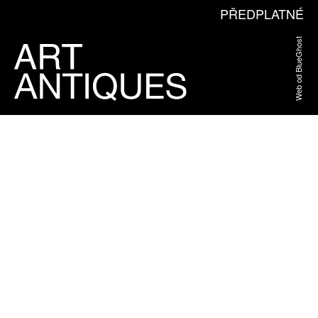
PŘEDPLATNÉ
Web od BlueGhost