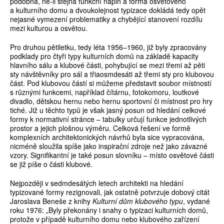
podobná, ne-li stejná funkční náplň a forma osvětového
a kulturního domu a dvoukolejnost typizace dokládá tedy opět
nejasné vymezení problematiky a chybějící stanovení rozdílu
mezi kulturou a osvětou.
Pro druhou pětiletku, tedy léta 1956–1960, již byly zpracovány
podklady pro čtyři typy kulturních domů na základě kapacity
hlavního sálu a klubové části, pohybující se mezi třemi až pěti
sty návštěvníky pro sál a třiaosmdesáti až třemi sty pro klubovou
část. Pod klubovou částí si můžeme představit soubor místností
s různými funkcemi, například čítárnu, fotokomoru, loutkové
divadlo, dětskou hernu nebo hernu sportovní či místnost pro hry
tiché. Již u těchto typů je však jasný posun od hledání celkové
formy k normativní stránce – tabulky určují funkce jednotlivých
prostor a jejich plošnou výměru. Celková řešení ve formě
komplexních architektonických návrhů byla sice vypracována,
nicméně sloužila spíše jako inspirační zdroje než jako závazné
vzory. Signifikantní je také posun slovníku – místo osvětové části
se již píše o části klubové.
Nejpozději v sedmdesátých letech architekti na hledání
typizované formy rezignovali, jak ostatně potvrzuje dobový citát
Jaroslava Beneše z knihy
Kulturní dům klubového typu
, vydané
roku 1976: „Byly překonány i snahy o typizaci kulturních domů,
protože v případě kulturního domu nebo klubového zařízení