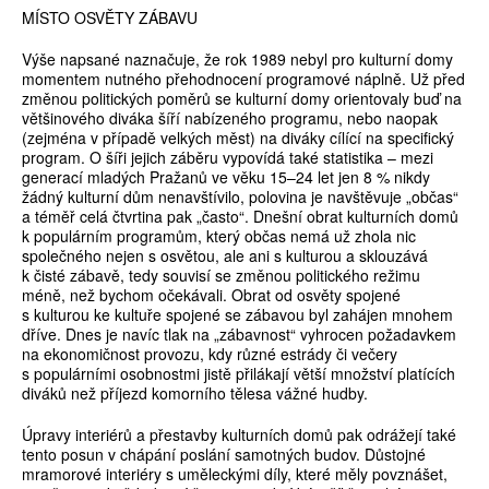
MÍSTO OSVĚTY ZÁBAVU
Výše napsané naznačuje, že rok 1989 nebyl pro kulturní domy
momentem nutného přehodnocení programové náplně. Už před
změnou politických poměrů se kulturní domy orientovaly buď na
většinového diváka šíří nabízeného programu, nebo naopak
(zejména v případě velkých měst) na diváky cílící na specifický
program. O šíři jejich záběru vypovídá také statistika – mezi
generací mladých Pražanů ve věku 15–24 let jen 8 % nikdy
žádný kulturní dům nenavštívilo, polovina je navštěvuje „občas“
a téměř celá čtvrtina pak „často“. Dnešní obrat kulturních domů
k populárním programům, který občas nemá už zhola nic
společného nejen s osvětou, ale ani s kulturou a sklouzává
k čisté zábavě, tedy souvisí se změnou politického režimu
méně, než bychom očekávali. Obrat od osvěty spojené
s kulturou ke kultuře spojené se zábavou byl zahájen mnohem
dříve. Dnes je navíc tlak na „zábavnost“ vyhrocen požadavkem
na ekonomičnost provozu, kdy různé estrády či večery
s populárními osobnostmi jistě přilákají větší množství platících
diváků než příjezd komorního tělesa vážné hudby.
Úpravy interiérů a přestavby kulturních domů pak odrážejí také
tento posun v chápání poslání samotných budov. Důstojné
mramorové interiéry s uměleckými díly, které měly povznášet,