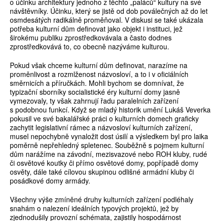
o účinku architektury jednoho z těchto „paláců“ kultury na své
návštěvníky. Účinku, který se jistě od dob poválečných až do let
osmdesátých radikálně proměňoval. V diskusi se také ukázala
potřeba kulturní dům definovat jako objekt i instituci, jež
širokému publiku zprostředkovávala a často dodnes
zprostředkovává to, co obecně nazýváme kulturou.
Pokud však chceme kulturní dům definovat, narazíme na
proměnlivost a rozmlženost názvosloví, a to i v oficiálních
směrnicích a příručkách. Mohli bychom se domnívat, že
typizační sborníky socialistické éry kulturní domy jasně
vymezovaly, ty však zahrnují řadu paralelních zařízení
s podobnou funkcí. Když se mladý historik umění Lukáš Veverka
pokusil ve své bakalářské práci o kulturních domech graficky
zachytit legislativní rámec a názvosloví kulturních zařízení,
musel nepochybně vynaložit dost úsilí a výsledkem byl pro laika
poměrně nepřehledný spletenec. Souběžně s pojmem kulturní
dům narážíme na závodní, mezisvazové nebo ROH kluby, rudé
či osvětové koutky či přímo osvětové domy, popřípadě domy
osvěty, dále také cílovou skupinou odlišné armádní kluby či
posádkové domy armády.
Všechny výše zmíněné druhy kulturních zařízení podléhaly
snahám o nalezení ideálních typových projektů, jež by
zjednodušily provozní schémata, zajistily hospodárnost