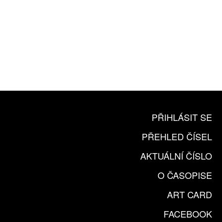
10 TIŠTĚNÝCH ČÍSEL
365 DNÍ ONLINE VERZE
ČLENSKÁ KARTA ARTCARD
KOUPIT PŘEDPLATNÉ
PŘIHLÁSIT SE
PŘEHLED ČÍSEL
AKTUÁLNÍ ČÍSLO
O ČASOPISE
ART CARD
FACEBOOK