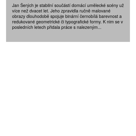
Jan Šerých je stabilní součástí domácí umělecké scény už
více než dvacet let. Jeho zpravidla ručně malované
obrazy dlouhodobě spojuje binární černobílá barevnost a
redukované geometrické či typografické formy. K nim se v
posledních letech přidala práce s nalezeným...
ZÍSKEJTE
ROČNÍ PŘEDPLATNÉ
ZA 1100 KČ