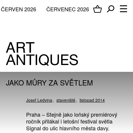
ČERVEN 2026
ČERVENEC 2026
JAKO MŮRY ZA SVĚTLEM
Josef Ledvina
staveniště
listopad 2014
Praha – Stejně jako loňský premiérový
ročník přilákal i letošní festival světla
Signal do ulic hlavního města davy.