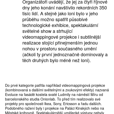
Organizátoři uvádějí, že jej za čtyři říjnové
dny jeho konání navštívilo rekordních 350
tisíc lidí. A stejně jako loni bylo v jeho
průběhu možno spatřit působivé
technologické exhibice, spektakulární
světelné show a strhující
videomappingové projekce i subtilnější
realizace stojící přinejmenším jednou
nohou v prostoru současného umění
(ačkoli ty první jednoznačně dominovaly a
těch druhých bylo méně než loni).
Do prvé kategorie patřila například videomappingová projekce
(kombinovaná s dalšími světelnými a zvukovými efekty) nazvaná
Evoluce na fasádě kostela svaté Ludmily na náměstí Míru od
barcelonského studia Onionlab. To před tím realizovalo své
projekty pro společnosti Ikea, Sony, Ericsson a řadu dalších.
Podobného ražení byly i projekce na Paláci Kinských nebo na
Městské knihovně. Spektakulárnější umělecké výstupy nebyly