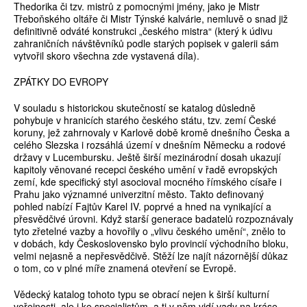
Thedorika či tzv. mistrů z pomocnými jmény, jako je Mistr
Třeboňského oltáře či Mistr Týnské kalvárie, nemluvě o snad již
definitivně odváté konstrukci „českého mistra“ (který k údivu
zahraničních návštěvníků podle starých popisek v galerii sám
vytvořil skoro všechna zde vystavená díla).
ZPÁTKY DO EVROPY
V souladu s historickou skutečností se katalog důsledně
pohybuje v hranicích starého českého státu, tzv. zemí České
koruny, jež zahrnovaly v Karlově době kromě dnešního Česka a
celého Slezska i rozsáhlá území v dnešním Německu a rodové
državy v Lucembursku. Ještě širší mezinárodní dosah ukazují
kapitoly věnované recepci českého umění v řadě evropských
zemí, kde specifický styl asocioval mocného římského císaře i
Prahu jako významné univerzitní město. Takto definovaný
pohled nabízí Fajtův Karel IV. poprvé a hned na vynikající a
přesvědčivé úrovni. Když starší generace badatelů rozpoznávaly
tyto zřetelné vazby a hovořily o „vlivu českého umění“, znělo to
v dobách, kdy Československo bylo provincií východního bloku,
velmi nejasně a nepřesvědčivě. Stěží lze najít názornější důkaz
o tom, co v plné míře znamená otevření se Evropě.
Vědecký katalog tohoto typu se obrací nejen k širší kulturní
veřejnosti, ale i ke specialistům, a ti v něm vidí vady na kráse,