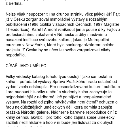
z Berlína.
Nelze však neupozornit i na druhou stránku věci: jakkoli Jiří Fajt
již v Česku zorganizoval mimořádné výstavy s rozsáhlými
publikacemi (1996 Gotika v západních Čechách, 1997 Magister
Theodoricus), Karel IV. mohl vzniknout jen a pouze díky Fajtovu
profesionálnímu zakotvení v Německu a díky masivnímu
nasazení instituce světového kalibru, jakou je Metropolitní
muzeum v New Yorku, které bylo spoluorganizátorem celého
projektu. Z Česka by se něco takového zorganizovat nikdy
nepodařilo.
CÍSAŘ JAKO UMĚLEC
Velký vědecký katalog tohoto typu obstojí i jako samostatná
kniha – pořadatel výstavy Správa Pražského hradu ostatně od
vydání zcela odstoupila. Pro nespecializované kulturní publikum
i pro budoucí historiky umění a studenty kniha zachycuje to
nejpodstatnější z nádherné, leč pomíjivé a neopakovatelné
výstavy. Na rozdíl od jejího návštěvníka není čtenář ochuzen o
řadu nejdůležitějších uměleckých děl, která odmítla zapůjčit
pražská Národní galerie. Nádherné barevné reprodukce činí z
knihy cennou akvizici i pro toho, koho zajímá spíše umělecký
zážitek nežli historie a kdo v ní bude jen listovat za dlouhých