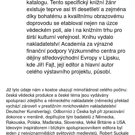
katalogu. Tento specifický knižní žánr
existuje teprve asi tři desetiletí a zejména
díky bohatému a kvalitnímu obrazovému
doprovodu se etabloval nejen na úzce
vědeckém poli, ale i na knižním trhu pro
širší kulturní veřejnost. Knihu vydalo
nakladatelství Academia za výrazné
finanční podpory Výzkumného centra pro
dějiny středovýchodní Evropy v Lipsku,
kde Jiří Fajt, její editor a hlavní autor
celého výstavního projektu, působí.
Již tyto údaje nám v kostce ukazují mimořádnost celého počinu:
česká vědecká produkce a české téma jsou vydávány
spoluprací zdejšího a německého nakladatele (německý překlad
vychází zároveň v prestižním mnichovském nakladatelství
Deutscher Kunstverlag). Odborníci z Česka byli při zpracování
dokonce v menšině, doplňujíce tým badatelů z Německa,
Rakouska, Polska, Maďarska, Slovenska, Velké Británie a USA.
Ideovým inspirátorem i blízkým spolupracovníkem editora byl
jeden z nejvýznamnějších světových medievistů, Robert Suckale