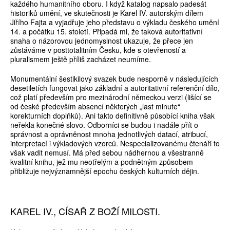
každého humanitního oboru. I když katalog napsalo padesát
historiků umění, ve skutečnosti je Karel IV. autorským dílem
Jiřího Fajta a vyjadřuje jeho představu o výkladu českého umění
14. a počátku 15. století. Připadá mi, že taková autoritativní
snaha o názorovou jednomyslnost ukazuje, že přece jen
zůstáváme v posttotalitním Česku, kde s otevřeností a
pluralismem ještě příliš zacházet neumíme.
Monumentální šestikilový svazek bude nesporně v následujících
desetiletích fungovat jako základní a autoritativní referenční dílo,
což platí především pro mezinárodní německou verzi (lišící se
od české především absencí některých „last minute“
korekturních doplňků). Ani takto definitivně působící kniha však
neřekla konečné slovo. Odborníci se budou i nadále přít o
správnost a oprávněnost mnoha jednotlivých datací, atribucí,
interpretací i výkladových vzorců. Nespecializovanému čtenáři to
však vadit nemusí. Má před sebou nádhernou a všestranně
kvalitní knihu, jež mu neotřelým a podnětným způsobem
přibližuje nejvýznamnější epochu českých kulturních dějin.
KAREL IV., CÍSAŘ Z BOŽÍ MILOSTI.