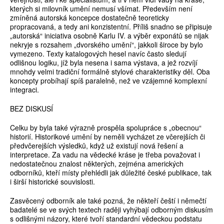
kterých si milovník umění nemusí všímat. Především není
zmíněná autorská koncepce dostatečně teoreticky
propracovaná, a tedy ani konzistentní. Příliš snadno se připisuje
„autorská“ iniciativa osobně Karlu IV. a výběr exponátů se nijak
nekryje s rozsahem „dvorského umění“, jakkoli široce by bylo
vymezeno. Texty katalogových hesel navíc často sledují
odlišnou logiku, jíž byla nesena i sama výstava, a jež rozvíjí
mnohdy velmi tradiční formálně stylové charakteristiky děl. Oba
koncepty probíhají spíš paralelně, než ve vzájemné komplexní
integraci.
BEZ DISKUSÍ
Celku by byla také výrazně prospěla spolupráce s „obecnou“
historií. Historikové umění by neměli vycházet ze včerejších či
předvčerejších výsledků, když už existují nová řešení a
interpretace. Za vadu na vědecké kráse je třeba považovat i
nedostatečnou znalost některých, zejména amerických
odborníků, kteří místy přehlédli jak důležité české publikace, tak
i širší historické souvislosti.
Zasvěcený odborník ale také pozná, že někteří čeští i němečtí
badatelé se ve svých textech raději vyhýbají odborným diskusím
s odlišnými názory, které tvoří standardní vědeckou podstatu