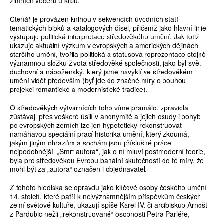
zimních večerů u krbu.
Čtenář je provázen knihou v sekvencích úvodních statí
tematických bloků a katalogových čísel, přičemž jako hlavní linie
vystupuje politická interpretace středověkého umění. Jak totiž
ukazuje aktuální výzkum v evropských a amerických dějinách
staršího umění, tvořila politická a statusová reprezentace stejně
významnou složku života středověké společnosti, jako byl svět
duchovní a náboženský, který jsme navyklí ve středověkém
umění vidět především (byť jde do značné míry o pouhou
projekci romantické a modernistické tradice).
O středověkých výtvarnících toho víme pramálo, zpravidla
zůstávají přes veškeré úsilí v anonymitě a jejich osudy i pohyb
po evropských zemích lze jen hypoteticky rekonstruovat
namáhavou speciální prací historika umění, který zkoumá,
jakým jiným obrazům a sochám jsou příslušné práce
nejpodobnější. „Smrt autora“, jak o ní mluví postmoderní teorie,
byla pro středověkou Evropu banální skutečností do té míry, že
mohl být za „autora“ označen i objednavatel.
Z tohoto hlediska se opravdu jako klíčové osoby českého umění
14. století, které patří k nejvýznamnějším příspěvkům českých
zemí světové kultuře, ukazují spíše Karel IV. či arcibiskup Arnošt
z Pardubic nežli „rekonstruované“ osobnosti Petra Parléře,