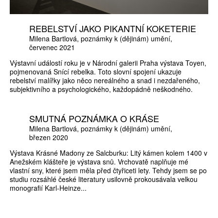
REBELSTVÍ JAKO PIKANTNÍ KOKETERIE
Milena Bartlová
poznámky k (dějinám) umění
červenec 2021
Výstavní událostí roku je v Národní galerii Praha výstava Toyen,
pojmenovaná Snící rebelka. Toto slovní spojení ukazuje
rebelství malířky jako něco nereálného a snad i nezdařeného,
subjektivního a psychologického, každopádně neškodného.
SMUTNÁ POZNÁMKA O KRÁSE
Milena Bartlová
poznámky k (dějinám) umění
březen 2020
Výstava Krásné Madony ze Salcburku: Litý kámen kolem 1400 v
Anežském klášteře je výstava snů. Vrchovatě naplňuje mé
vlastní sny, které jsem měla před čtyřiceti lety. Tehdy jsem se po
studiu rozsáhlé české literatury usilovně prokousávala velkou
monografií Karl-Heinze...